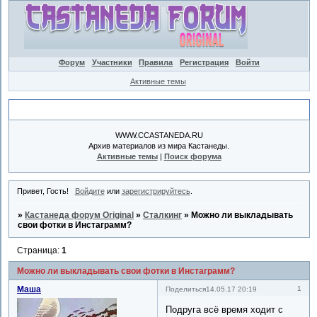
Форум
Участники
Правила
Регистрация
Войти
Активные темы
Объявление
WWW.CCASTANEDA.RU
Архив материалов из мира Кастанеды.
Активные темы
|
Поиск форума
Привет, Гость!
Войдите
или
зарегистрируйтесь
.
»
Кастанеда форум Original
»
Сталкинг
»
Можно ли выкладывать
свои фотки в Инстаграмм?
Страница:
1
Можно ли выкладывать свои фотки в Инстаграмм?
Маша
1
Поделиться
14.05.17 20:19
Подруга всё время ходит с