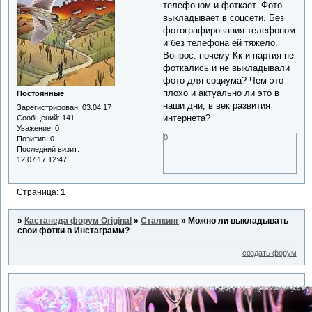
телефоном и фоткает. Фото
выкладывает в соцсети. Без
фотографирования телефоном
и без телефона ей тяжело.
Вопрос: почему Кк и партия не
фоткались и не выкладывали
фото для социума? Чем это
плохо и актуально ли это в
Постоянные
наши дни, в век развития
Зарегистрирован
: 03.04.17
интернета?
Сообщений:
141
Уважение:
0
0
Позитив:
0
Последний визит:
12.07.17 12:47
Страница:
1
»
Кастанеда форум Original
»
Сталкинг
»
Можно ли выкладывать
свои фотки в Инстаграмм?
создать форум