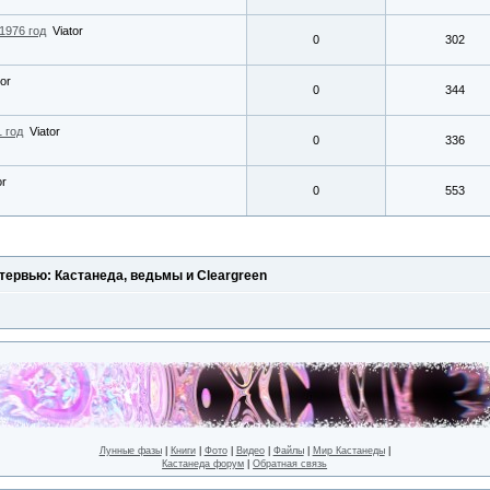
976 год
Viator
0
302
tor
0
344
 год
Viator
0
336
or
0
553
тервью: Кастанеда, ведьмы и Cleargreen
Лунные фазы
|
Книги
|
Фото
|
Видео
|
Файлы
|
Мир Кастанеды
|
Кастанеда форум
|
Обратная связь