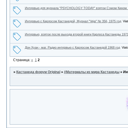
Интервью для журнала "PSYCHOLOGY TODAY" взятои Сэмом Кином 1
Интервью с Карлосом Кастанедой, Журнал "Veja" № 356, 1975 год
Via
Интервью, взятое после выхода второй книги Карлоса Кастанеды 1971
Дон Хуан - маг. Радио интервью с Карлосом Кастанедой 1968 год
Viat
Страница:
«
1
2
»
Кастанеда форум Original
»
#Материалы из мира Кастанеды
»
Ин