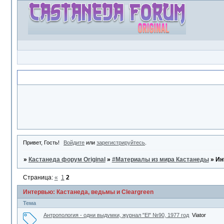
Объявление
Привет, Гость!
Войдите
или
зарегистрируйтесь
.
»
Кастанеда форум Original
»
#Материалы из мира Кастанеды
»
Ин
Страница:
«
1
2
Интервью: Кастанеда, ведьмы и Cleargreen
Тема
Антропология - одни выдумки, журнал "El" №90, 1977 год
Viator