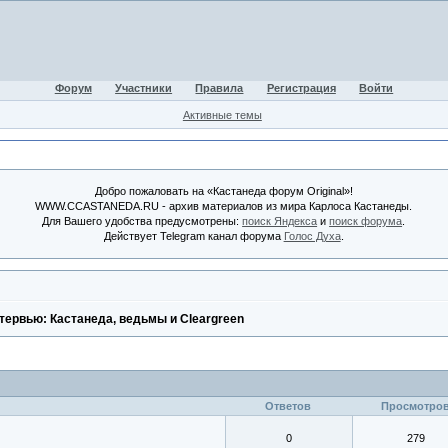
Форум
Участники
Правила
Регистрация
Войти
Активные темы
Добро пожаловать на «Кастанеда форум Original»!
WWW.CCASTANEDA.RU - архив материалов из мира Карлоса Кастанеды.
Для Вашего удобства предусмотрены:
поиск Яндекса
и
поиск форума
.
Действует Telegram канал форума
Голос Духа
.
тервью: Кастанеда, ведьмы и Cleargreen
Ответов
Просмотро
0
279