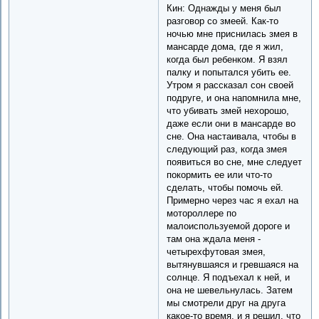
Кин: Однажды у меня был
разговор со змеей. Как-то
ночью мне приснилась змея в
мансарде дома, где я жил,
когда был ребенком. Я взял
палку и попытался убить ее.
Утром я рассказал сон своей
подруге, и она напомнила мне,
что убивать змей нехорошо,
даже если они в мансарде во
сне. Она настаивала, чтобы в
следующий раз, когда змея
появиться во сне, мне следует
покормить ее или что-то
сделать, чтобы помочь ей.
Примерно через час я ехал на
мотороллере по
малоиспользуемой дороге и
там она ждала меня -
четырехфутовая змея,
вытянувшаяся и гревшаяся на
солнце. Я подъехал к ней, и
она не шевельнулась. Затем
мы смотрели друг на друга
какое-то время, и я решил, что