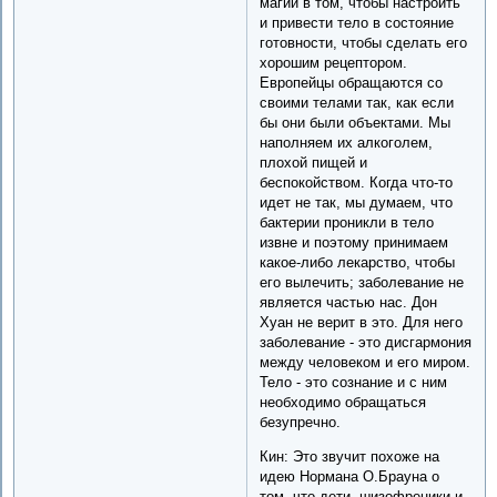
магии в том, чтобы настроить
и привести тело в состояние
готовности, чтобы сделать его
хорошим рецептором.
Европейцы обращаются со
своими телами так, как если
бы они были объектами. Мы
наполняем их алкоголем,
плохой пищей и
беспокойством. Когда что-то
идет не так, мы думаем, что
бактерии проникли в тело
извне и поэтому принимаем
какое-либо лекарство, чтобы
его вылечить; заболевание не
является частью нас. Дон
Хуан не верит в это. Для него
заболевание - это дисгармония
между человеком и его миром.
Тело - это сознание и с ним
необходимо обращаться
безупречно.
Кин: Это звучит похоже на
идею Нормана О.Брауна о
том, что дети, шизофреники и