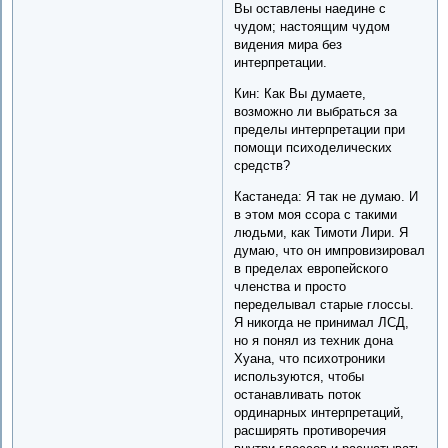
Вы оставлены наедине с
чудом; настоящим чудом
видения мира без
интерпретации.
Кин: Как Вы думаете,
возможно ли выбраться за
пределы интерпретации при
помощи психоделических
средств?
Кастанеда: Я так не думаю. И
в этом моя ссора с такими
людьми, как Тимоти Лири. Я
думаю, что он импровизировал
в пределах европейского
членства и просто
переделывал старые глоссы.
Я никогда не принимал ЛСД,
но я понял из техник дона
Хуана, что психотроники
используются, чтобы
останавливать поток
ординарных интерпретаций,
расширять противоречия