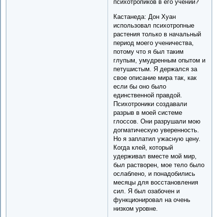
психотропиков в его учении?
Кастанеда: Дон Хуан
использовал психотропные
растения только в начальный
период моего ученичества,
потому что я был таким
глупым, умудренным опытом и
петушистым. Я держался за
свое описание мира так, как
если бы оно было
единственной правдой.
Психотроники создавали
разрыв в моей системе
глоссов. Они разрушали мою
догматическую уверенность.
Но я заплатил ужасную цену.
Когда клей, который
удерживал вместе мой мир,
был растворен, мое тело было
ослаблено, и понадобились
месяцы для восстановления
сил. Я был озабочен и
функционировал на очень
низком уровне.