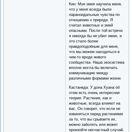
Кин: Моя змея научила меня,
что у меня всегда были
параноидальные чувства по
отношению к природе. Я
считал животных и змей
опасными. После той встречи
я никогда бы не убил змею, и
это стало более
правдоподобным для меня,
что мы можем находиться в
чем-то вроде живого
сообщества. Наша экосистема
вполне могла бы включать
коммуникацию между
различными формами жизни.
Кастанеда: У дона Хуана об
этом есть очень интересная
теория. Растения, как и
животные, всегда влияют на
вас. Он говорит, что если не
извиняться перед растениями
за то, что вы срываете их,
можно заболеть или может
произойти несчастный случай.