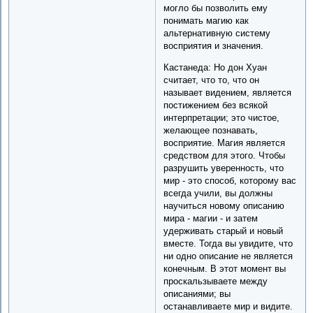
могло бы позволить ему
понимать магию как
альтернативную систему
восприятия и значения.
Кастанеда: Но дон Хуан
считает, что то, что он
называет видением, является
постижением без всякой
интерпретации; это чистое,
желающее познавать,
восприятие. Магия является
средством для этого. Чтобы
разрушить уверенность, что
мир - это способ, которому вас
всегда учили, вы должны
научиться новому описанию
мира - магии - и затем
удерживать старый и новый
вместе. Тогда вы увидите, что
ни одно описание не является
конечным. В этот момент вы
проскальзываете между
описаниями; вы
останавливаете мир и видите.