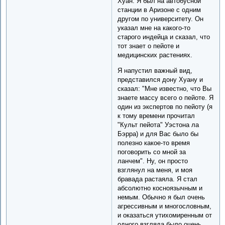
Хуан. Я был на автобусной
станции в Аризоне с одним
другом по университету. Он
указал мне на какого-то
старого индейца и сказал, что
тот знает о пейоте и
медицинских растениях.
Я напустил важный вид,
представился дону Хуану и
сказал: "Мне известно, что Вы
знаете массу всего о пейоте. Я
один из экспертов по пейоту (я
к тому времени прочитал
"Культ пейота" Уэстона ла
Бэрра) и для Вас было бы
полезно какое-то время
поговорить со мной за
ланчем". Ну, он просто
взглянул на меня, и моя
бравада растаяла. Я стал
абсолютно косноязычным и
немым. Обычно я был очень
агрессивным и многословным,
и оказаться утихомиренным от
одного взгляда было очень