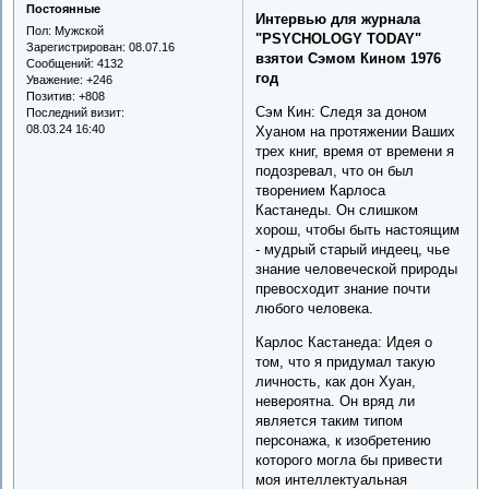
Постоянные
Интервью для журнала
Пол:
Мужской
"PSYCHOLOGY TODAY"
Зарегистрирован
: 08.07.16
взятои Сэмом Кином 1976
Сообщений:
4132
год
Уважение:
+246
Позитив:
+808
Сэм Кин: Следя за доном
Последний визит:
08.03.24 16:40
Хуаном на протяжении Ваших
трех книг, время от времени я
подозревал, что он был
творением Карлоса
Кастанеды. Он слишком
хорош, чтобы быть настоящим
- мудрый старый индеец, чье
знание человеческой природы
превосходит знание почти
любого человека.
Карлос Кастанеда: Идея о
том, что я придумал такую
личность, как дон Хуан,
невероятна. Он вряд ли
является таким типом
персонажа, к изобретению
которого могла бы привести
моя интеллектуальная