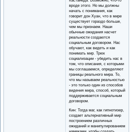
Кастанеда: Возможно, что-то
вроде этого. Но мы должны
начать с понимания, как
говорит дон Хуан, что в мире
существует гораздо больше,
чем мы признаем. Наши
обычные ожидания насчет
реальности создаются
социальным договором. Нас
обучают, как видеть и как
понимать мир. Трюк
социализации - убедить нас в
том, что описания, с которыми
мы соглашаемся, определяют
границы реального мира. То,
что мы называем реальностью
- это только один из способов
видения мира, способ, который
поддерживается социальным
договором.
Кин: Тогда маг, как гипнотизер,
создает альтернативный мир
построением различных
ожиданий и манипулированием
намеками, чтобы создать