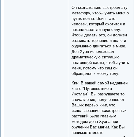
Он сознательно выстроил эту
метафору, чтобы учить меня о
путях воина. Воин - это
человек, который охотится и
накапливает личную силу.
Чтобы делать это, он должен
развивать терпение и волю и
обдуманно двигаться в мире.
Дон Хуан использовал
драматическую ситуацию
настоящей охоты, чтобы учить
меня, потому что сам он
обращался к моему телу.
Кин: В вашей самой недавней
книге "Путешествие в
Икстлан", Вы разрушаете то
впечатление, полученное от
Ваших первых книг, что
использование психотропных
растений было главным
методом дона Хуана при
обучении Вас магии. Как Вы
понимаете место