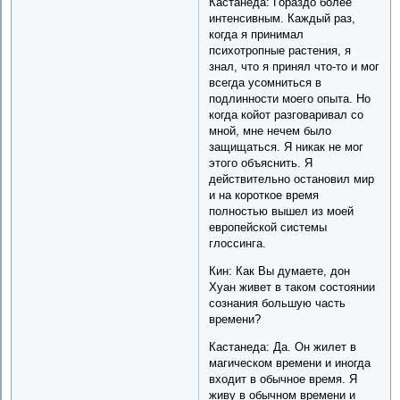
Кастанеда: Гораздо более
интенсивным. Каждый раз,
когда я принимал
психотропные растения, я
знал, что я принял что-то и мог
всегда усомниться в
подлинности моего опыта. Но
когда койот разговаривал со
мной, мне нечем было
защищаться. Я никак не мог
этого объяснить. Я
действительно остановил мир
и на короткое время
полностью вышел из моей
европейской системы
глоссинга.
Кин: Как Вы думаете, дон
Хуан живет в таком состоянии
сознания большую часть
времени?
Кастанеда: Да. Он жилет в
магическом времени и иногда
входит в обычное время. Я
живу в обычном времени и