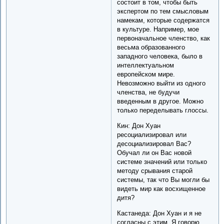
состоит в том, чтобы быть
экспертом по тем смысловым
намекам, которые содержатся
в культуре. Например, мое
первоначальное членство, как
весьма образованного
западного человека, было в
интеллектуальном
европейском мире.
Невозможно выйти из одного
членства, не будучи
введенным в другое. Можно
только переделывать глоссы.
Кин: Дон Хуан
ресоциализировал или
десоциализировал Вас?
Обучал ли он Вас новой
системе значений или только
методу срывания старой
системы, так что Вы могли бы
видеть мир как восхищенное
дитя?
Кастанеда: Дон Хуан и я не
согласны с этим. Я говорю,