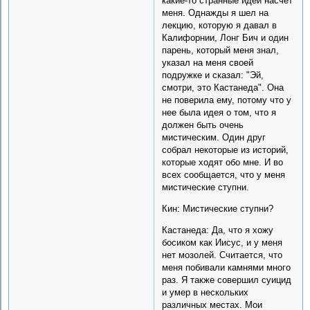
какие-то странные идеи насчет
меня. Однажды я шел на
лекцию, которую я давал в
Калифорнии, Лонг Бич и один
парень, который меня знал,
указал на меня своей
подружке и сказал: "Эй,
смотри, это Кастанеда". Она
не поверила ему, потому что у
нее была идея о том, что я
должен быть очень
мистическим. Один друг
собрал некоторые из историй,
которые ходят обо мне. И во
всех сообщается, что у меня
мистические ступни.
Кин: Мистические ступни?
Кастанеда: Да, что я хожу
босиком как Иисус, и у меня
нет мозолей. Считается, что
меня побивали камнями много
раз. Я также совершил суицид
и умер в нескольких
различных местах. Мои