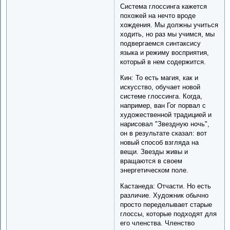
Система глоссинга кажется
похожей на нечто вроде
хождения. Мы должны учиться
ходить, но раз мы учимся, мы
подвергаемся синтаксису
языка и режиму восприятия,
который в нем содержится.
Кин: То есть магия, как и
искусство, обучает новой
системе глоссинга. Когда,
например, ван Гог порвал с
художественной традицией и
нарисовал "Звездную ночь",
он в результате сказал: вот
новый способ взгляда на
вещи. Звезды живы и
вращаются в своем
энергетическом поле.
Кастанеда: Отчасти. Но есть
различие. Художник обычно
просто переделывает старые
глоссы, которые подходят для
его членства. Членство