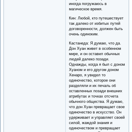
иногда погружаюсь в
магическое время.
Кин: Любой, кто путешествует
так далеко от избитых путей
договоренности, должен быть
очень одиноким.
Кастанеда: Я думаю, что да.
Дон Хуан живет в особенном
мире, и он оставил обычных
людей далеко позади.
Однажды, когда я был с доном
Хуаном и его другом доном
Хенаро, я увидел то
одиночество, которое они
разделяли и их печаль об
оставленных позади внешних
атрибутах и точках отсчета
обычного общества. Я думаю,
что дон Хуан превращает свое
одиночество в искусство. Он
удерживает и управляет своей
силой, жаждой знания и
одиночеством и превращает