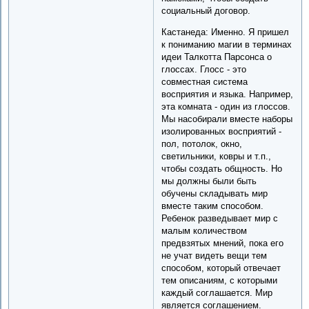
социальный договор.
Кастанеда: Именно. Я пришел
к пониманию магии в терминах
идеи Талкотта Парсонса о
глоссах. Глосс - это
совместная система
восприятия и языка. Например,
эта комната - один из глоссов.
Мы насобирали вместе наборы
изолированных восприятий -
пол, потолок, окно,
светильники, ковры и т.п.,
чтобы создать общность. Но
мы должны были быть
обучены складывать мир
вместе таким способом.
Ребенок разведывает мир с
малым количеством
предвзятых мнений, пока его
не учат видеть вещи тем
способом, который отвечает
тем описаниям, с которыми
каждый соглашается. Мир
является соглашением.