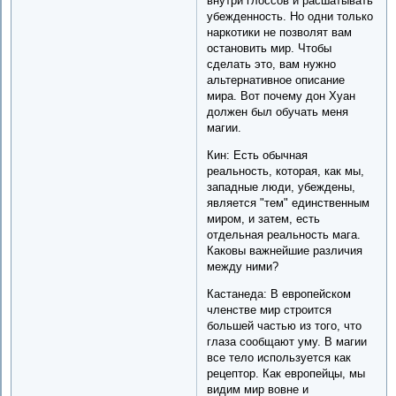
внутри глоссов и расшатывать
убежденность. Но одни только
наркотики не позволят вам
остановить мир. Чтобы
сделать это, вам нужно
альтернативное описание
мира. Вот почему дон Хуан
должен был обучать меня
магии.
Кин: Есть обычная
реальность, которая, как мы,
западные люди, убеждены,
является "тем" единственным
миром, и затем, есть
отдельная реальность мага.
Каковы важнейшие различия
между ними?
Кастанеда: В европейском
членстве мир строится
большей частью из того, что
глаза сообщают уму. В магии
все тело используется как
рецептор. Как европейцы, мы
видим мир вовне и