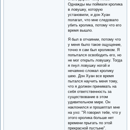
Однажды мы поймали кролика
в ловушку, которую
установили, и дон Хуан
полагал, что мне следовало
убить кролика, потому что его
время вышло.
Я был в отчаянии, потому что
у меня было такое ощущение,
точно я сам был кроликом. Я
попытался освободить его, но
не мог открыть ловушку. Тогда
я пнул ловушку ногой и
нечаянно сломал кролику
шею. Дон Хуан все время
пытался научить меня тому,
что я должен принимать на
себя ответственность за
существование в этом
удивительном мире. Он
наклонился и прошептал мне
на ухо: "Я говорил тебе, что у
этого кролика больше нет
времени прыгать по этой
прекрасной пустыне".