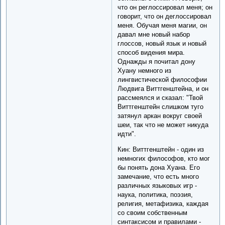
что он реглоссировал меня; он
говорит, что он деглоссировал
меня. Обучая меня магии, он
давал мне новый набор
глоссов, новый язык и новый
способ видения мира.
Однажды я почитал дону
Хуану немного из
лингвистической философии
Людвига Виттгенштейна, и он
рассмеялся и сказал: "Твой
Виттгенштейн слишком туго
затянул аркан вокруг своей
шеи, так что не может никуда
идти".
Кин: Виттгенштейн - один из
немногих философов, кто мог
бы понять дона Хуана. Его
замечание, что есть много
различных языковых игр -
наука, политика, поэзия,
религия, метафизика, каждая
со своим собственным
синтаксисом и правилами -