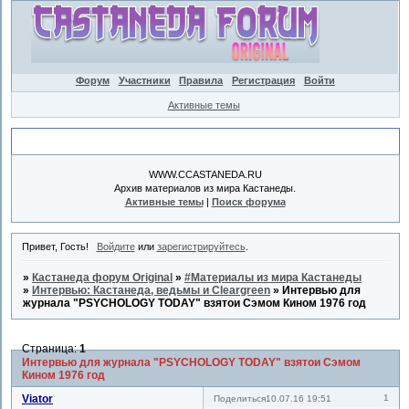
Форум
Участники
Правила
Регистрация
Войти
Активные темы
Объявление
WWW.CCASTANEDA.RU
Архив материалов из мира Кастанеды.
Активные темы
|
Поиск форума
Привет, Гость!
Войдите
или
зарегистрируйтесь
.
»
Кастанеда форум Original
»
#Материалы из мира Кастанеды
»
Интервью: Кастанеда, ведьмы и Cleargreen
»
Интервью для
журнала "PSYCHOLOGY TODAY" взятои Сэмом Кином 1976 год
Страница:
1
Интервью для журнала "PSYCHOLOGY TODAY" взятои Сэмом
Кином 1976 год
Viator
1
Поделиться
10.07.16 19:51