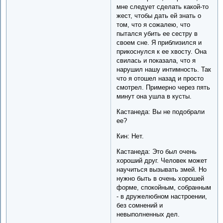
мне следует сделать какой-то
жест, чтобы дать ей знать о
том, что я сожалею, что
пытался убить ее сестру в
своем сне. Я приблизился и
прикоснулся к ее хвосту. Она
свилась и показала, что я
нарушил нашу интимность. Так
что я отошел назад и просто
смотрел. Примерно через пять
минут она ушла в кусты.
Кастанеда: Вы не подобрали
ее?
Кин: Нет.
Кастанеда: Это был очень
хороший друг. Человек может
научиться вызывать змей. Но
нужно быть в очень хорошей
форме, спокойным, собранным
- в дружелюбном настроении,
без сомнений и
невыполненных дел.