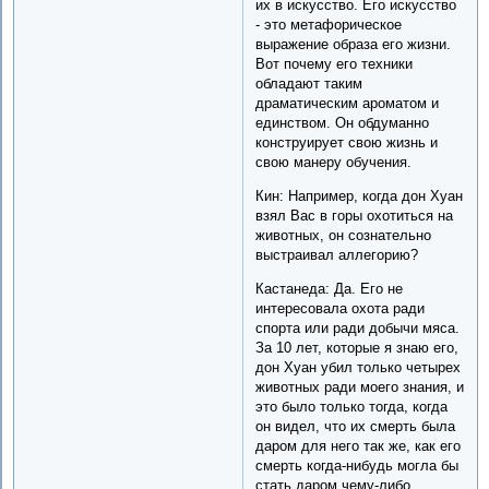
их в искусство. Его искусство
- это метафорическое
выражение образа его жизни.
Вот почему его техники
обладают таким
драматическим ароматом и
единством. Он обдуманно
конструирует свою жизнь и
свою манеру обучения.
Кин: Например, когда дон Хуан
взял Вас в горы охотиться на
животных, он сознательно
выстраивал аллегорию?
Кастанеда: Да. Его не
интересовала охота ради
спорта или ради добычи мяса.
За 10 лет, которые я знаю его,
дон Хуан убил только четырех
животных ради моего знания, и
это было только тогда, когда
он видел, что их смерть была
даром для него так же, как его
смерть когда-нибудь могла бы
стать даром чему-либо.