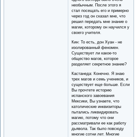
необычным. После этого я
стал посещать его и примерно
через год он сказал мне, что
решил передать мне знание о
магии, которому он научился у
своего учителя.
Кин: То есть, дон Хуан - не
изолированный феномен.
Существует ли какое-то
общество магов, которое
разделяет секретное знание?
Кастанеда: Конечно. Я знаю
трех магов и семь учеников, и
существует еще больше. Если
Вы прочтете историю
испанского завоевания
Мексики, Вы узнаете, что
католические инквизиторы
пытались ликвидировать
магию, потому что они
рассматривали ее как работу
дьявола. Так было повсюду
многие сотни лет. Многие