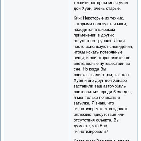
техники, которым меня учил
дон Хуан, очень старые.
Кин: Некоторые из техник,
которыми пользуются маги,
находятся в широком
применении в других
оккультных группах. Люди
часто используют сновидения,
чтобы искать потерянные
вещи, и они отправляются во
внетелесные путешествия во
сне. Но когда Вы
рассказывали о том, как дон
Хуан и его друг дон Хенаро
заставили ваш автомобиль
раствориться среди бела дня,
я мог только почесать в
затылке. Я знаю, что
гипнотизер может создавать
иллюзию присутствия или
отсутствия объекта. Вы
думаете, что Вас
гипнотизировали?