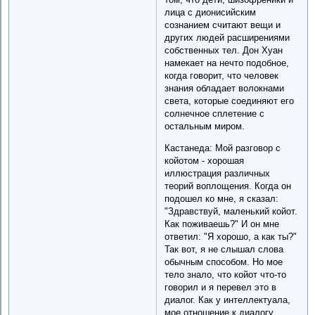
лица с дионисийским
сознанием считают вещи и
других людей расширениями
собственных тел. Дон Хуан
намекает на нечто подобное,
когда говорит, что человек
знания обладает волокнами
света, которые соединяют его
солнечное сплетение с
остальным миром.
Кастанеда: Мой разговор с
койотом - хорошая
иллюстрация различных
теорий воплощения. Когда он
подошел ко мне, я сказал:
"Здравствуй, маленький койот.
Как поживаешь?" И он мне
ответил: "Я хорошо, а как ты?"
Так вот, я не слышал слова
обычным способом. Но мое
тело знало, что койот что-то
говорил и я перевел это в
диалог. Как у интеллектуала,
мое отношение к диалогу