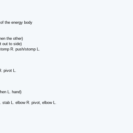
 of the energy body
hen the other)
 out to side)
/stomp R. push/stomp L.
. pivot L.
then L. hand)
stab L. elbow R. pivot, elbow L.