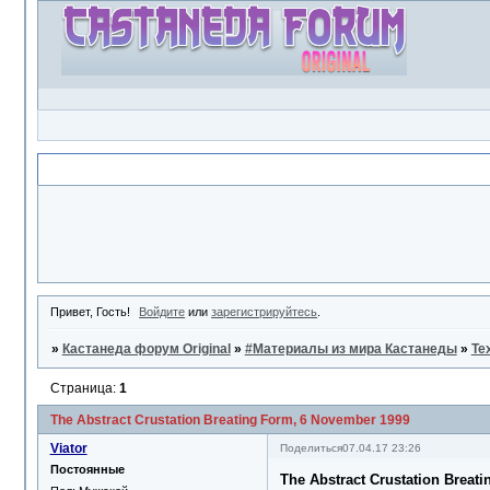
Объявление
Привет, Гость!
Войдите
или
зарегистрируйтесь
.
»
Кастанеда форум Original
»
#Материалы из мира Кастанеды
»
Te
Страница:
1
The Abstract Crustation Breating Form, 6 November 1999
Viator
Поделиться
07.04.17 23:26
Постоянные
The Abstract Crustation Breat