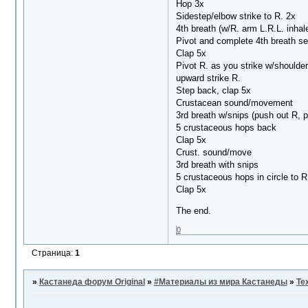
Hop 3x
Sidestep/elbow strike to R. 2x
4th breath (w/R. arm L.R.L. inhal
Pivot and complete 4th breath s
Clap 5x
Pivot R. as you strike w/shoulder,
upward strike R.
Step back, clap 5x
Crustacean sound/movement
3rd breath w/snips (push out R, pu
5 crustaceous hops back
Clap 5x
Crust. sound/move
3rd breath with snips
5 crustaceous hops in circle to R
Clap 5x
The end.
0
Страница:
1
»
Кастанеда форум Original
»
#Материалы из мира Кастанеды
»
Te