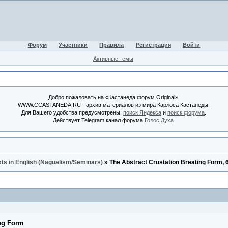
Форум
Участники
Правила
Регистрация
Войти
Активные темы
Добро пожаловать на «Кастанеда форум Original»!
WWW.CCASTANEDA.RU - архив материалов из мира Карлоса Кастанеды.
Для Вашего удобства предусмотрены:
поиск Яндекса
и
поиск форума
.
Действует Telegram канал форума
Голос Духа
.
xts in English (Nagualism/Seminars)
»
The Abstract Crustation Breating Form,
ing Form