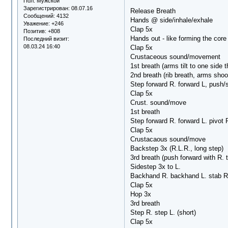
Пол:
Мужской
Зарегистрирован
: 08.07.16
Release Breath
Сообщений:
4132
Hands @ side/inhale/exhale
Уважение:
+246
Clap 5x
Позитив:
+808
Hands out - like forming the core
Последний визит:
08.03.24 16:40
Clap 5x
Crustaceous sound/movement
1st breath (arms tilt to one side t
2nd breath (rib breath, arms shoot
Step forward R. forward L, push
Clap 5x
Crust. sound/move
1st breath
Step forward R. forward L. pivot R
Clap 5x
Crustacaous sound/move
Backstep 3x (R.L.R., long step)
3rd breath (push forward with R. 
Sidestep 3x to L.
Backhand R. backhand L. stab R. 
Clap 5x
Hop 3x
3rd breath
Step R. step L. (short)
Clap 5x