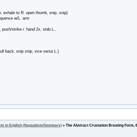
e, exhale to R. open thumb, snip, snip)
equence w/L. arm
 push/strike r. hand 2x, stab L.,
ll back, snip snip, vice versa L.)
.
xts in English (Nagualism/Seminars)
»
The Abstract Crustation Breating Form,