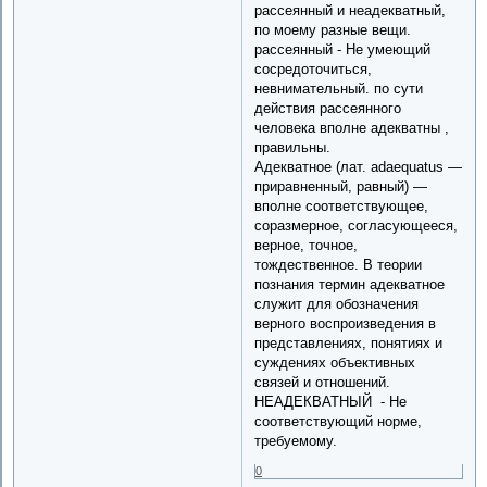
рассеянный и неадекватный,
по моему разные вещи.
рассеянный - Не умеющий
сосредоточиться,
невнимательный. по сути
действия рассеянного
человека вполне адекватны ,
правильны.
Адекватное (лат. adaequatus —
приравненный, равный) —
вполне соответствующее,
соразмерное, согласующееся,
верное, точное,
тождественное. В теории
познания термин адекватное
служит для обозначения
верного воспроизведения в
представлениях, понятиях и
суждениях объективных
связей и отношений.
НЕАДЕКВАТНЫЙ - Не
соответствующий норме,
требуемому.
0