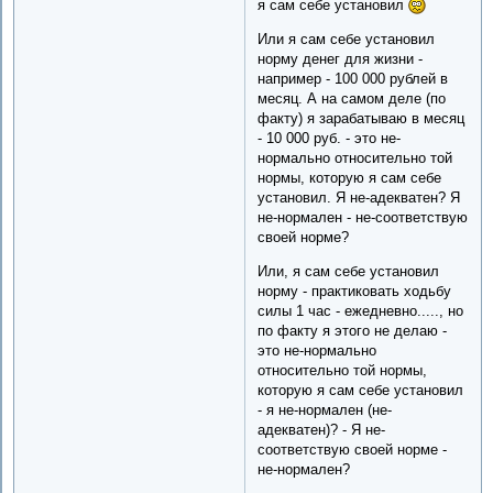
я сам себе установил
Или я сам себе установил
норму денег для жизни -
например - 100 000 рублей в
месяц. А на самом деле (по
факту) я зарабатываю в месяц
- 10 000 руб. - это не-
нормально относительно той
нормы, которую я сам себе
установил. Я не-адекватен? Я
не-нормален - не-соответствую
своей норме?
Или, я сам себе установил
норму - практиковать ходьбу
силы 1 час - ежедневно....., но
по факту я этого не делаю -
это не-нормально
относительно той нормы,
которую я сам себе установил
- я не-нормален (не-
адекватен)? - Я не-
соответствую своей норме -
не-нормален?