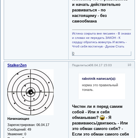
и начать действительно
развиваться - по
настоящему - без
самообмана
Истина сокрыта вне письмен - В знаках
и словах не передать ЗАКОН - К
сердцу обратись вовнутрь И вспять -
Чтоб себя постигнув - Духом Стать
0
StalkerZen
10
Поделиться
08.04.17 15:03
rabotnik написал(а):
норма это правильный
тональ.
Честен ли я перед самим
собой - Или я себя
обманываю?
- Я
Начинающие
развиваюсь/двигаюсь - Или
Зарегистрирован
: 06.04.17
это обман самого себя? -
Сообщений:
49
Если это обман самого себя
Уважение:
0