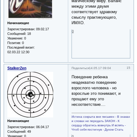
магическому миру. Баланс
между этими двумя
соответствует здравому
смыслу практикующего,
ИМХО.
Начинающие
Зарегистрирован
: 09.02.17
0
Сообщений:
18
Уважение:
0
Позитив:
0
Последний визит:
02.03.22 12:30
StalkerZen
15
Поделиться
14.05.17 09:04
Поведение ребенка
неадекватно поведению
взрослого человека - но
взрослые это понимают, и
прощают ему это
несоответствие....
Истина сокрыта вне письмен - В знаках
Начинающие
и словах не передать ЗАКОН - К
сердцу обратись вовнутрь И вспять -
Зарегистрирован
: 06.04.17
Чтоб себя постигнув - Духом Стать
Сообщений:
49
Уважение:
0
0