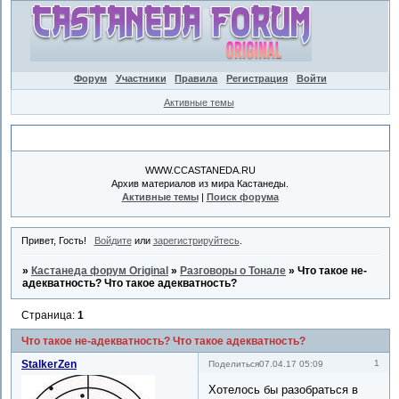
Форум
Участники
Правила
Регистрация
Войти
Активные темы
Объявление
WWW.CCASTANEDA.RU
Архив материалов из мира Кастанеды.
Активные темы
|
Поиск форума
Привет, Гость!
Войдите
или
зарегистрируйтесь
.
»
Кастанеда форум Original
»
Разговоры о Тонале
»
Что такое не-
адекватность? Что такое адекватность?
Страница:
1
Что такое не-адекватность? Что такое адекватность?
StalkerZen
1
Поделиться
07.04.17 05:09
Хотелось бы разобраться в