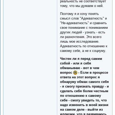
реальность не соответствует
тому, что мы думаем о ней.
Поэтому я и хочу понять
смысл слов "Адекватность" и
"Не-адекватность" и сравнить
свое понимание с пониманием
других людей - узнать - есть
ли разночтения. Это всего
лишь мое исследование.
Адекватность по отношению к
самому себе, а не к социуму.
Честен ли я перед самим
собой - или я себя
обманываю - вот в чем
вопрос
- Если в процессе
ответа на этот вопрос я
обнаружу обман самого себя
- я смогу признать правду - и
сделать себя более честным
по отношению к самому
себе - смогу увидеть то, что
надо изменить в моей жизни
на самом деле - выйти из
иллюзии, что я развиваюсь