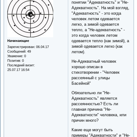
понятии "Адекватность" и "Не-
Адекватность". На мой взгляд,
"Адекватность" - это когда
человек летом одевается
легко, а зимой одевается
тепло, а "Не-адекватность" -
это когда человек летом
одевается тепло (как зимой), а
Начинающие
зимой одевается легко (как
Зарегистрирован
: 06.04.17
Сообщений:
49
летом).
Уважение:
0
Позитив:
0
Не-Адекватный человек
Последний визит:
хорошо описан в
25.07.17 16:54
стихотворении - "Человек
рассеянный с улицы
Басейной"
Обязательно ли "Не-
Адекватность" является
рассеянностью? Есть ли
главная причина "Не-
Адекватности" человека, или
причин много?
Какие еще могут быть
примеры "Адекватности" и "Не-