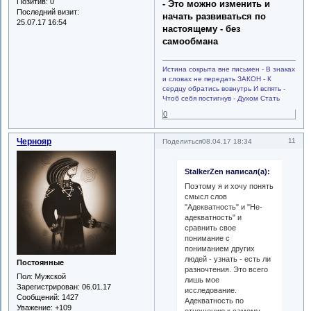
Позитив:
0
- Это можно изменить и
Последний визит:
начать развиваться по
25.07.17 16:54
настоящему - без
самообмана
Истина сокрыта вне письмен - В знаках
и словах не передать ЗАКОН - К
сердцу обратись вовнутрь И вспять -
Чтоб себя постигнув - Духом Стать
0
Чернояр
11
Поделиться
08.04.17 18:34
StalkerZen написал(а):
Поэтому я и хочу понять
смысл слов
"Адекватность" и "Не-
адекватность" и
сравнить свое
понимание с
пониманием других
людей - узнать - есть ли
Постоянные
разночтения. Это всего
Пол:
Мужской
лишь мое
Зарегистрирован
: 06.01.17
исследование.
Сообщений:
1427
Адекватность по
Уважение:
+109
отношению к самому