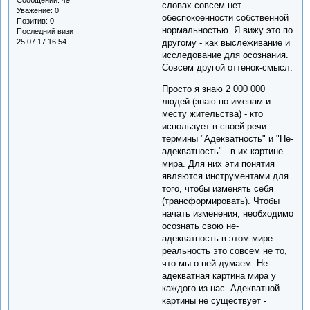
словах совсем нет
Уважение:
0
обеспокоенности собственной
Позитив:
0
нормальностью. Я вижу это по
Последний визит:
другому - как выслеживание и
25.07.17 16:54
исследование для осознания.
Совсем другой оттенок-смысл.
Просто я знаю 2 000 000
людей (знаю по именам и
месту жительства) - кто
использует в своей речи
термины "Адекватность" и "Не-
адекватность" - в их картине
мира. Для них эти понятия
являются инструментами для
того, чтобы изменять себя
(трансформировать). Чтобы
начать изменения, необходимо
осознать свою не-
адекватность в этом мире -
реальность это совсем не то,
что мы о ней думаем. Не-
адекватная картина мира у
каждого из нас. Адекватной
картины не существует -