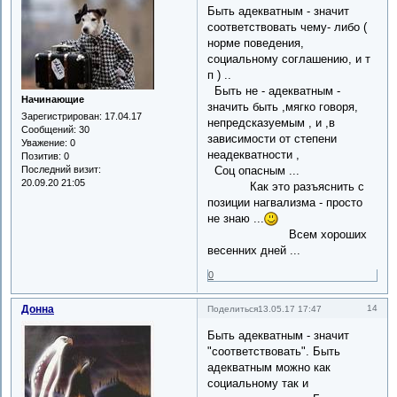
Быть адекватным - значит
соответствовать чему- либо (
норме поведения,
социальному соглашению, и т
п ) ..
Быть не - адекватным -
Начинающие
значить быть ,мягко говоря,
Зарегистрирован
: 17.04.17
непредсказуемым , и ,в
Сообщений:
30
зависимости от степени
Уважение:
0
неадекватности ,
Позитив:
0
Соц опасным ...
Последний визит:
20.09.20 21:05
Как это разъяснить с
позиции нагвализма - просто
не знаю ...
Всем хороших
весенних дней ...
0
Донна
14
Поделиться
13.05.17 17:47
Быть адекватным - значит
"соответствовать". Быть
адекватным можно как
социальному так и