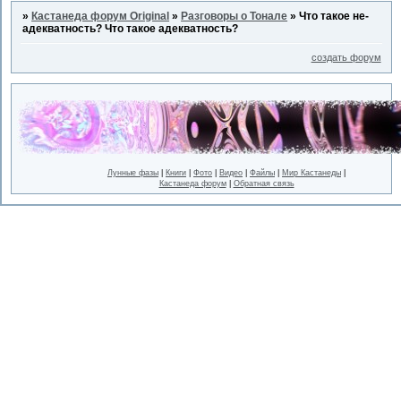
»
Кастанеда форум Original
»
Разговоры о Тонале
»
Что такое не-
адекватность? Что такое адекватность?
создать форум
Лунные фазы
|
Книги
|
Фото
|
Видео
|
Файлы
|
Мир Кастанеды
|
Кастанеда форум
|
Обратная связь