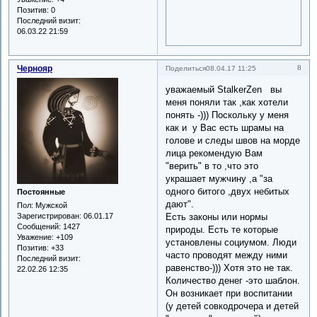
Позитив:
0
Последний визит:
06.03.22 21:59
Чернояр
8
Поделиться
08.04.17 11:25
уважаемый StalkerZen вы
меня поняли так ,как хотели
понять -))) Поскольку у меня
как и у Вас есть шрамы на
голове и следы швов на морде
лица рекомендую Вам
"верить" в то ,что это
украшает мужчину ,а "за
одного битого ,двух небитых
Постоянные
дают".
Пол:
Мужской
Есть законы или нормы
Зарегистрирован
: 06.01.17
Сообщений:
1427
природы. Есть те которые
Уважение:
+109
установлены социумом. Люди
Позитив:
+33
часто проводят между ними
Последний визит:
равенство-))) Хотя это не так.
22.02.26 12:35
Количество денег -это шаблон.
Он возникает при воспитании
(у детей совкодрочера и детей