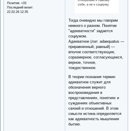
Позитив:
+33
себе, а не к социуму.
Последний визит:
22.02.26 12:35
Тогда очевидно мы говорим
немного о разном. Понятие
"адекватности" задается
социумом.
Адекватное (лат. adaequatus —
приравненный, равный) —
вполне соответствующее,
соразмерное, согласующееся,
верное, точное,
тождественное.
В теории познания термин
адекватное служит для
обозначения верного
воспроизведения в
представлениях, понятиях и
суждениях объективных
связей и отношений. В этом
смысле истина определяется
как адекватность мышления
бытию.