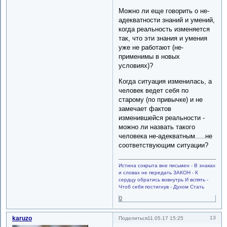
Можно ли еще говорить о не-
адекватности знаний и умений,
когда реальность изменяется
так, что эти знания и умения
уже не работают (не-
применимы в новых
условиях)?
Когда ситуация изменилась, а
человек ведет себя по
старому (по привычке) и не
замечает фактов
изменившейся реальности -
можно ли назвать такого
человека не-адекватным.....не
соответствующим ситуации?
Истина сокрыта вне письмен - В знаках
и словах не передать ЗАКОН - К
сердцу обратись вовнутрь И вспять -
Чтоб себя постигнув - Духом Стать
0
karuzo
13
Поделиться
11.05.17 15:25