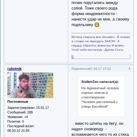
почве поругались между
собой. Тоже своего рода
форма неадекватности -
нанести удар не мне, а своему
подельнику
Истина сокрыта вне письмен - В знаках
и словах не передать ЗАКОН - К
сердцу обратись вовнутрь И вспять -
Чтоб себя постигнув - Духом Стать
0
rabotnik
4
Поделиться
07.04.17 17:21
StalkerZen написал(а):
Не-Адекватный человек
хорошо описан в
стихотворении -
Постоянные
"Человек рассеянный с
улицы Басейной"
Зарегистрирован
: 15.01.17
Сообщений:
288
Уважение:
+4
Позитив:
0
.. вместо шляпы на бегу, он
Последний визит:
надел сковороду. -
06.03.22 21:59
вспоминается чего то из стиха.