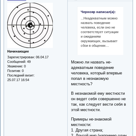
Чернояр написал(а):
...Неадекватным можно
назвать поведение
человека, если оно не
соответствует ситуации
и ожиданиям
окружающих, вызывает
сбои в общении....
Начинающие
Зарегистрирован
: 06.04.17
Можно ли назвать не-
Сообщений:
49
Уважение:
0
адекватным поведение
Позитив:
0
человека, который впервые
Последний визит:
попал в незнакомую
25.07.17 16:54
местность?
В незнакомой ему местности
он ведет себя совершенно не
так, как следует вести себя в
этой местности.
Примеры не-знакомой
местности:
1. Другая страна;
2. Другой мир (например один