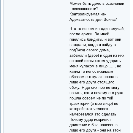
Может быть дело в осознании
- осознанности?
Контролируемая не-
Адекватность для Воина?
Что-то вспомнил один случай,
после армии. За мной
гонялись бандиты, и вот они
выждали, когда я зайду в
подЪезд своего дома,
забежали (двое) и один из них
со всей силы хотел ударить
меня кулаком в лицо......, но
каким то непостижимым
образом его кулак попал в
лицо его друга стоящего
сбоку. Я до сих пор не могу
понять, как и почему его рука
пошла совсем не по той
траектории (в мое лицо) по
которой этот человек
намеревался это сделать.
Почему удар искривил
движение и был нанесен в
лицо его друга - они на этой