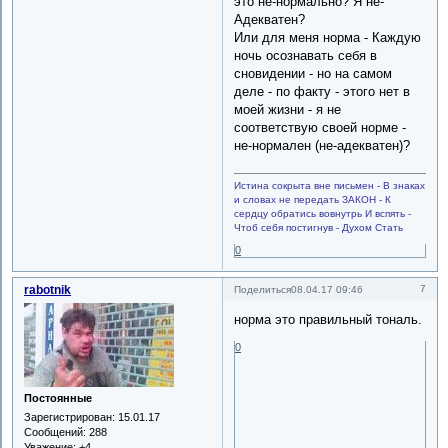
это не-нормально? Я не-
Адекватен?
Или для меня норма - Каждую
ночь осознавать себя в
сновидении - но на самом
деле - по факту - этого нет в
моей жизни - я не
соответствую своей норме -
не-нормален (не-адекватен)?
Истина сокрыта вне письмен - В знаках
и словах не передать ЗАКОН - К
сердцу обратись вовнутрь И вспять -
Чтоб себя постигнув - Духом Стать
0
rabotnik
7
Поделиться
08.04.17 09:46
норма это правильный тональ.
0
Постоянные
Зарегистрирован
: 15.01.17
Сообщений:
288
Уважение:
+4