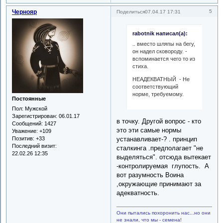
Чернояр
5
Поделиться
07.04.17 17:31
rabotnik написал(а):
.. вместо шляпы на бегу,
он надел сковороду. -
вспоминается чего то из
стиха.
НЕАДЕКВАТНЫЙ - Не
соответствующий
норме, требуемому.
Постоянные
Пол:
Мужской
Зарегистрирован
: 06.01.17
в точку. Другой вопрос - кто
Сообщений:
1427
это эти самые нормы
Уважение:
+109
Позитив:
+33
устанавливает-? . принцип
Последний визит:
сталкинга .предполагает "не
22.02.26 12:35
выделяться". отсюда вытекает
-контролируемая глупость. А
вот разумность Воина
,окружающие принимают за
адекватность.
Они пытались похоронить нас...но они
не знали, что мы - семена!