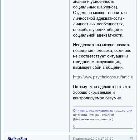
знание и усвоенность
социальных шаблонов).
Отдельно можно говорить о
личностной адекватности -
личностных особенностях,
способствующих общей и
социальной адекватности.
Неадекватным можно назвать
поведение человека, если оно
не соответствует ситуации и
ожиданиям окружающих,
вызывает сбои в общении.
http://www.psychologos.ru/articles/v
Потому моя адекватность это
хорошо скрываемое и
контролируемое безумие.
Они пытались похоронить нас...но они
не знали, что мы - семена!
(Мексиканская пословица )
0
StalkerZen
12
Поделиться
10.04.17 17:50