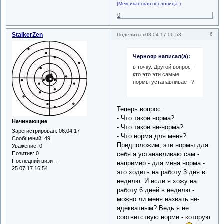
(Мексиканская пословица )
0
StalkerZen
6
Поделиться
08.04.17 06:53
Чернояр написал(а):
в точку. Другой вопрос -
кто это эти самые
нормы устанавливает-?
Теперь вопрос:
- Что такое норма?
Начинающие
- Что такое не-норма?
Зарегистрирован
: 06.04.17
- Что норма для меня?
Сообщений:
49
Предположим, эти нормы для
Уважение:
0
себя я устанавливаю сам -
Позитив:
0
Последний визит:
например - для меня норма -
25.07.17 16:54
это ходить на работу 3 дня в
неделю. И если я хожу на
работу 6 дней в неделю -
можно ли меня назвать не-
адекватным? Ведь я не
соответствую норме - которую