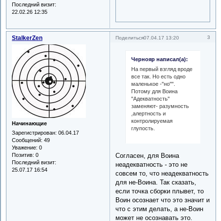
Последний визит:
22.02.26 12:35
StalkerZen
3
Поделиться
07.04.17 13:20
Чернояр написал(а):
На первый взгляд вроде
все так. Но есть одно
маленькое -"но"".
Потому для Воина
"Адекватность"
заменяют- разумность
,алертность и
контролируемая
Начинающие
глупость.
Зарегистрирован
: 06.04.17
Сообщений:
49
Уважение:
0
Согласен, для Воина
Позитив:
0
Последний визит:
неадекватность - это не
25.07.17 16:54
совсем то, что неадекватность
для не-Воина. Так сказать,
если точка сборки плывет, то
Воин осознает что это значит и
что с этим делать, а не-Воин
может не осознавать это.