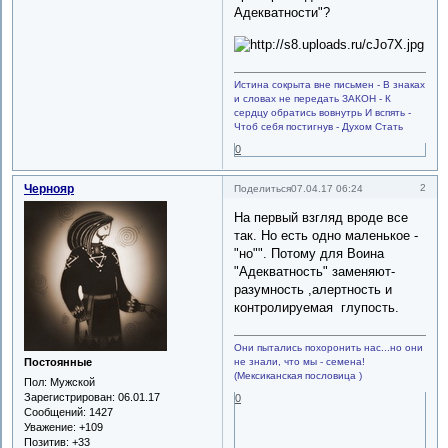
Адекватности"?
Истина сокрыта вне письмен - В знаках
и словах не передать ЗАКОН - К
сердцу обратись вовнутрь И вспять -
Чтоб себя постигнув - Духом Стать
0
Чернояр
2
Поделиться
07.04.17 06:24
На первый взгляд вроде все
так. Но есть одно маленькое -
"но"". Потому для Воина
"Адекватность" заменяют-
разумность ,алертность и
контролируемая глупость.
Они пытались похоронить нас...но они
не знали, что мы - семена!
Постоянные
(Мексиканская пословица )
Пол:
Мужской
Зарегистрирован
: 06.01.17
0
Сообщений:
1427
Уважение:
+109
Позитив:
+33