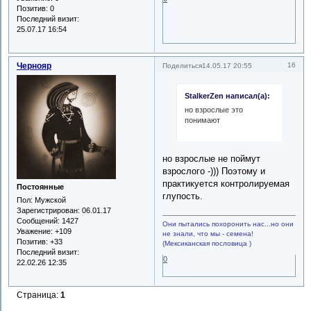
Позитив:
0
Последний визит:
25.07.17 16:54
Чернояр
16
Поделиться
14.05.17 20:55
StalkerZen написал(а):
но взрослые это
понимают
но взрослые не поймут
взрослого -))) Поэтому и
практикуется контролируемая
Постоянные
глупость.
Пол:
Мужской
Зарегистрирован
: 06.01.17
Сообщений:
1427
Они пытались похоронить нас...но они
Уважение:
+109
не знали, что мы - семена!
Позитив:
+33
(Мексиканская пословица )
Последний визит:
0
22.02.26 12:35
Страница:
1