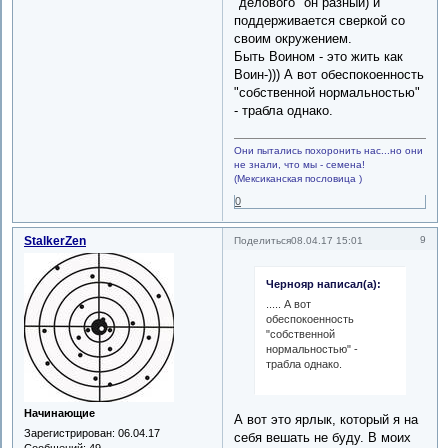
"делового" он разный) и
поддерживается сверкой со
своим окружением.
Быть Воином - это жить как
Воин-))) А вот обеспокоенность
"собственной нормальностью"
- трабла однако.
Они пытались похоронить нас...но они
не знали, что мы - семена!
(Мексиканская пословица )
0
StalkerZen
9
Поделиться
08.04.17 15:01
Чернояр написал(а):
..... А вот
обеспокоенность
"собственной
нормальностью" -
трабла однако.
Начинающие
А вот это ярлык, который я на
Зарегистрирован
: 06.04.17
себя вешать не буду. В моих
Сообщений:
49