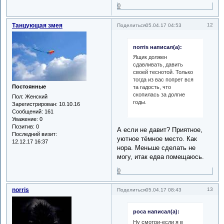
0
Танцующая змея
12
Поделиться
05.04.17 04:53
norris написал(а):
Ящик должен
сдавливать, давить
своей теснотой. Только
тогда из вас попрет вся
Постоянные
та гадость, что
скопилась за долгие
Пол:
Женский
годы.
Зарегистрирован
: 10.10.16
Сообщений:
161
Уважение:
0
Позитив:
0
А если не давит? Приятное,
Последний визит:
уютное тёмное место. Как
12.12.17 16:37
нора. Меньше сделать не
могу, итак едва помещаюсь.
0
norris
13
Поделиться
05.04.17 08:43
роса написал(а):
Ну смотри-если я в