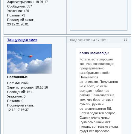
Зарегистрирован
: 19.01.17
Сообщений:
857
Уважение:
+26
Позитив:
+3
Последний визит:
23.12.21 20:01
Танцующая змея
16
Поделиться
05.04.17 20:18
norris написал(а):
Кстати, есть хорошая
техника, позволяющая
предварительно
разобраться в себе.
Постоянные
Называется
автописьмо. Получается
Пол:
Женский
не у всех, но если
Зарегистрирован
: 10.10.16
выходит - облегчает
Сообщений:
161
работу. Заключается в
Уважение:
0
том, что берется лист
Позитив:
0
бумаги, ручка и
Последний визит:
останавливается ВД.
12.12.17 16:37
Затем задается вопрос.
Один и очень четко.
Рука сама начинает
писать, вот только слова
будут без пробелов,