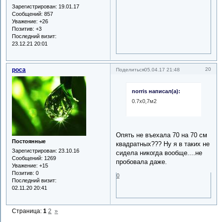
Зарегистрирован
: 19.01.17
Сообщений:
857
Уважение:
+26
Позитив:
+3
Последний визит:
23.12.21 20:01
роса
20
Поделиться
05.04.17 21:48
norris написал(а):
0.7х0,7м2
Опять не въехала 70 на 70 см
Постоянные
квадратных??? Ну я в таких не
Зарегистрирован
: 23.10.16
сидела никогда вообще....не
Сообщений:
1269
пробовала даже.
Уважение:
+15
Позитив:
0
0
Последний визит:
02.11.20 20:41
Страница:
1
2
»