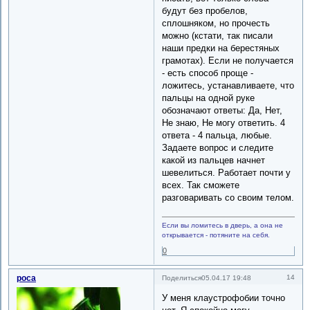
будут без пробелов,
сплошняком, но прочесть
можно (кстати, так писали
наши предки на берестяных
грамотах). Если не получается
- есть способ проще -
ложитесь, устанавливаете, что
пальцы на одной руке
обозначают ответы: Да, Нет,
Не знаю, Не могу ответить. 4
ответа - 4 пальца, любые.
Задаете вопрос и следите
какой из пальцев начнет
шевелиться. Работает почти у
всех. Так сможете
разговаривать со своим телом.
Если вы ломитесь в дверь, а она не
открывается - потяните на себя.
0
роса
14
Поделиться
05.04.17 19:48
У меня клаустрофобии точно