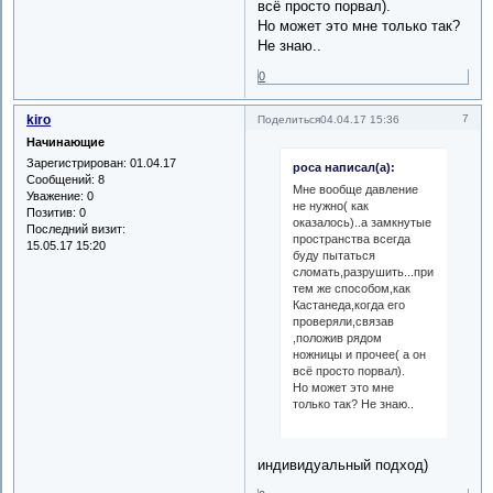
всё просто порвал).
Но может это мне только так?
Не знаю..
0
kiro
7
Поделиться
04.04.17 15:36
Начинающие
Зарегистрирован
: 01.04.17
роса написал(а):
Сообщений:
8
Мне вообще давление
Уважение:
0
не нужно( как
Позитив:
0
оказалось)..а замкнутые
Последний визит:
пространства всегда
15.05.17 15:20
буду пытаться
сломать,разрушить...примерно
тем же способом,как
Кастанеда,когда его
проверяли,связав
,положив рядом
ножницы и прочее( а он
всё просто порвал).
Но может это мне
только так? Не знаю..
индивидуальный подход)