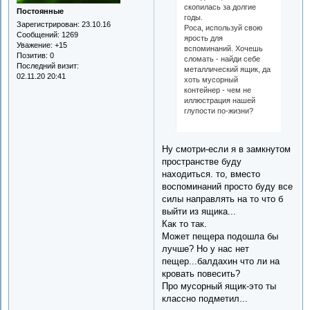
скопилась за долгие
Постоянные
годы.
Зарегистрирован
: 23.10.16
Роса, используй свою
Сообщений:
1269
ярость для
Уважение:
+15
вспоминаний. Хочешь
Позитив:
0
сломать - найди себе
Последний визит:
металлический ящик, да
02.11.20 20:41
хоть мусорный
контейнер - чем не
иллюстрация нашей
глупости по-жизни?
Ну смотри-если я в замкнутом
пространстве буду
находиться. то, вместо
воспоминаний просто буду все
силы направлять на то что б
выйти из ящика...
Как то так.
Может пещера подошла бы
лучше? Но у нас нет
пещер...балдахин что ли на
кровать повесить?
Про мусорный ящик-это ты
классно подметил...