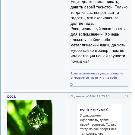
Ящик должен сдавливать,
давить своей теснотой. Только
тогда из вас попрет вся та
гадость, что скопилась за
долгие годы.
Роса, используй свою ярость
для вспоминаний. Хочешь
сломать - найди себе
металлический ящик, да хоть
мусорный контейнер - чем не
иллюстрация нашей глупости
по-жизни?
Если вы ломитесь в дверь, а она не
открывается - потяните на себя.
0
роса
11
Поделиться
04.04.17 23:15
norris написал(а):
Ящик должен
сдавливать, давить
своей теснотой. Только
тогда из вас попрет вся
та гадость, что