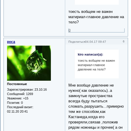
тоесть вобщем не важен
матириал-главное давление на
тело?
0
роса
6
Поделиться
04.04.17 09:47
kiro написал(а):
тоесть вобщем не важен
матириал-главное
давление на тело?
Постоянные
Мне вообще давление не
Зарегистрирован
: 23.10.16
нужно( как оказалось)..а
Сообщений:
1269
замкнутые пространства
Уважение:
+15
всегда буду пытаться
Позитив:
0
сломать,разрушить...примерно
Последний визит:
тем же способом,как
02.11.20 20:41
Кастанеда,когда его
проверяли,связав ,положив
рядом ножницы и прочее( а он