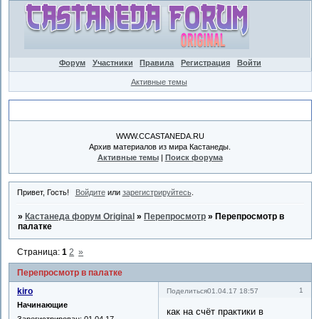
Форум
Участники
Правила
Регистрация
Войти
Активные темы
Объявление
WWW.CCASTANEDA.RU
Архив материалов из мира Кастанеды.
Активные темы
|
Поиск форума
Привет, Гость!
Войдите
или
зарегистрируйтесь
.
»
Кастанеда форум Original
»
Перепросмотр
»
Перепросмотр в
палатке
Страница:
1
2
»
Перепросмотр в палатке
kiro
1
Поделиться
01.04.17 18:57
Начинающие
как на счёт практики в
Зарегистрирован
: 01.04.17