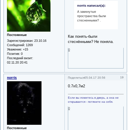
norris написал(а):
А замкнутые
пространства были
стесненными? .
Постоянные
Как понять-были
Зарегистрирован
: 23.10.16
стеснёнными? Не поняла.
Сообщений:
1269
Уважение:
+15
0
Позитив:
0
Последний визит:
02.11.20 20:41
norris
19
Поделиться
05.04.17 20:56
0.7х0,7м2
Если вы ломитесь в дверь, а она не
открывается - потяните на себя.
0
Постоянные