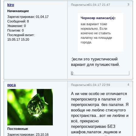
kiro
3
Поделиться
01.04.17 21:47
Начинающие
Зарегистрирован
: 01.04.17
Чернояр написал(а):
Сообщений:
8
как вариант тоже
Уважение:
0
нормально. Если
Позитив:
0
конечно не ставить
Последний визит:
палатку на площади
15.05.17 15:20
города.
:)если это туристический
вариант для путишествий.
0
роса
4
Поделиться
01.04.17 22:59
А ни чем особо не отличается
перепросмотр в палатке от
перепросмотра без палатки. Я
вообще не люблю стиснутого
пространства...вот не люблю и
всё, прекрасно
перепросматриваю БЕЗ
Постоянные
шкафов,палаток ,ящиков и
Зарегистрирован
: 23.10.16