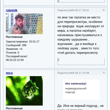
0
rabotnik
8
Поделиться
04.04.17 19:31
по мне так палатка не место
для перепросмотра, особенно
на природе. ящик изолирует от
мира, а палатка наоборот,
начинаешь прислушиваться к
Постоянные
каждому шуршанию ,
Зарегистрирован
: 15.01.17
журчанию , да и вообще к
Сообщений:
288
любому шуму , вместо того
Уважение:
+4
чтоб делать перепросмотр.
Позитив:
0
Последний визит:
0
06.03.22 21:59
роса
9
Поделиться
04.04.17 22:48
kiro написал(а):
индивидуальный
подход)
Да. Или не верный подход...не
Постоянные