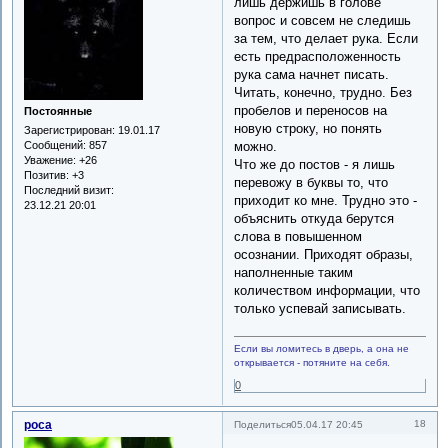
лишь держишь в голове
вопрос и совсем не следишь
за тем, что делает рука. Если
есть предрасположенность
рука сама начнет писать.
Читать, конечно, трудно. Без
пробелов и переносов на
Постоянные
новую строку, но понять
Зарегистрирован
: 19.01.17
можно.
Сообщений:
857
Уважение:
+26
Что же до постов - я лишь
Позитив:
+3
перевожу в буквы то, что
Последний визит:
приходит ко мне. Трудно это -
23.12.21 20:01
объяснить откуда берутся
слова в повышенном
осознании. Приходят образы,
наполненные таким
количеством информации, что
только успевай записывать.
Если вы ломитесь в дверь, а она не
открывается - потяните на себя.
0
роса
18
Поделиться
05.04.17 20:45