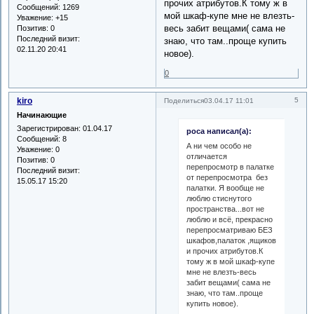
прочих атрибутов.К тому ж в
Сообщений:
1269
мой шкаф-купе мне не влезть-
Уважение:
+15
весь забит вещами( сама не
Позитив:
0
Последний визит:
знаю, что там..проще купить
02.11.20 20:41
новое).
0
kiro
5
Поделиться
03.04.17 11:01
Начинающие
Зарегистрирован
: 01.04.17
роса написал(а):
Сообщений:
8
А ни чем особо не
Уважение:
0
отличается
Позитив:
0
перепросмотр в палатке
Последний визит:
от перепросмотра без
15.05.17 15:20
палатки. Я вообще не
люблю стиснутого
пространства...вот не
люблю и всё, прекрасно
перепросматриваю БЕЗ
шкафов,палаток ,ящиков
и прочих атрибутов.К
тому ж в мой шкаф-купе
мне не влезть-весь
забит вещами( сама не
знаю, что там..проще
купить новое).