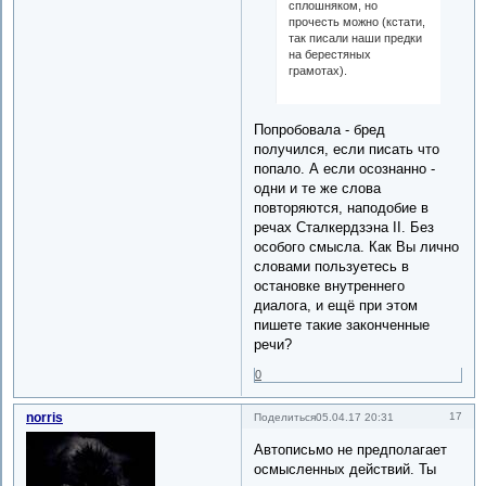
сплошняком, но
прочесть можно (кстати,
так писали наши предки
на берестяных
грамотах).
Попробовала - бред
получился, если писать что
попало. А если осознанно -
одни и те же слова
повторяются, наподобие в
речах Сталкердзэна II. Без
особого смысла. Как Вы лично
словами пользуетесь в
остановке внутреннего
диалога, и ещё при этом
пишете такие законченные
речи?
0
norris
17
Поделиться
05.04.17 20:31
Автописьмо не предполагает
осмысленных действий. Ты