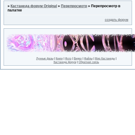
»
Кастанеда форум Original
»
Перепросмотр
»
Перепросмотр в
палатке
создать форум
Лунные фазы
|
Книги
|
Фото
|
Видео
|
Файлы
|
Мир Кастанеды
|
Кастанеда форум
|
Обратная связь