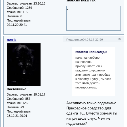
знаю.но пока так.
Зарегистрирован
: 23.10.16
Сообщений:
1269
0
Уважение:
+15
Позитив:
0
Последний визит:
02.11.20 20:41
norris
10
Поделиться
04.04.17 22:56
rabotnik написал(а):
палатка наоборот,
начинаешь
прислушиваться к
каждому шуршанию ,
журчанию , да и вообще
к любому шуму , вместо
того чтоб делать
перепросмотр.
Постоянные
Зарегистрирован
: 19.01.17
Сообщений:
857
Абсолютно точно подмечено.
Уважение:
+26
Позитив:
+3
Прекрасное средство для
Последний визит:
сдвига ТС. Вместо зрения ты
23.12.21 20:01
напрягаешь слух. Чем не
недалание?