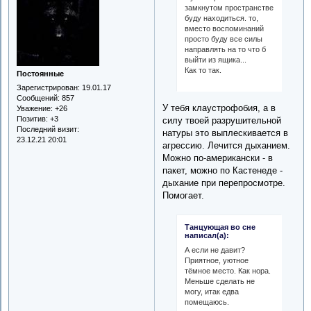
замкнутом пространстве
буду находиться. то,
вместо воспоминаний
просто буду все силы
направлять на то что б
выйти из ящика...
Как то так.
Постоянные
Зарегистрирован
: 19.01.17
Сообщений:
857
У тебя клаустрофобия, а в
Уважение:
+26
Позитив:
+3
силу твоей разрушительной
Последний визит:
натуры это выплескивается в
23.12.21 20:01
агрессию. Лечится дыханием.
Можно по-американски - в
пакет, можно по Кастенеде -
дыхание при перепросмотре.
Помогает.
Танцующая во сне
написал(а):
А если не давит?
Приятное, уютное
тёмное место. Как нора.
Меньше сделать не
могу, итак едва
помещаюсь.