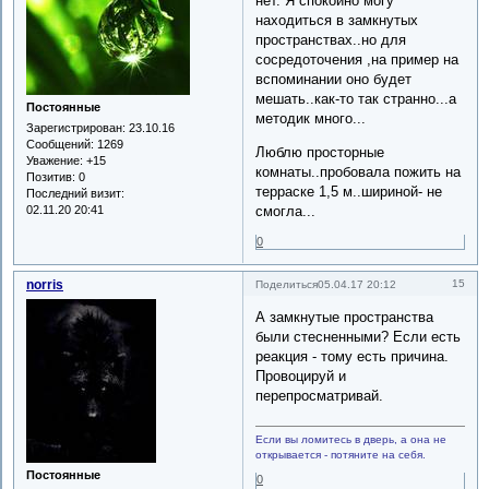
нет. Я спокойно могу
находиться в замкнутых
пространствах..но для
сосредоточения ,на пример на
вспоминании оно будет
мешать..как-то так странно...а
Постоянные
методик много...
Зарегистрирован
: 23.10.16
Сообщений:
1269
Люблю просторные
Уважение:
+15
комнаты..пробовала пожить на
Позитив:
0
терраске 1,5 м..шириной- не
Последний визит:
02.11.20 20:41
смогла...
0
norris
15
Поделиться
05.04.17 20:12
А замкнутые пространства
были стесненными? Если есть
реакция - тому есть причина.
Провоцируй и
перепросматривай.
Если вы ломитесь в дверь, а она не
открывается - потяните на себя.
Постоянные
0