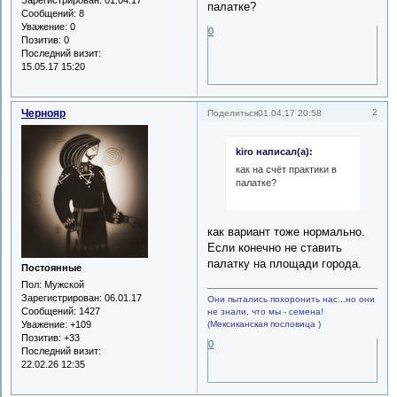
палатке?
Сообщений:
8
Уважение:
0
0
Позитив:
0
Последний визит:
15.05.17 15:20
Чернояр
2
Поделиться
01.04.17 20:58
kiro написал(а):
как на счёт практики в
палатке?
как вариант тоже нормально.
Если конечно не ставить
палатку на площади города.
Постоянные
Пол:
Мужской
Зарегистрирован
: 06.01.17
Они пытались похоронить нас...но они
Сообщений:
1427
не знали, что мы - семена!
(Мексиканская пословица )
Уважение:
+109
Позитив:
+33
0
Последний визит:
22.02.26 12:35