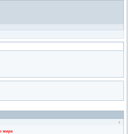
1
го мира