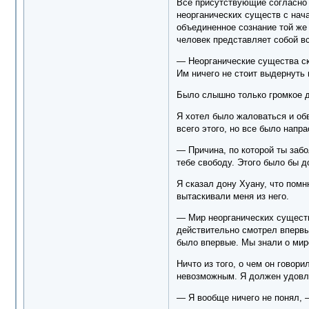
Все присутствующие согласно 
неорганических существ с нач
объединенное сознание той же
человек представляет собой вс
— Неорганические существа ск
Им ничего не стоит выдернуть 
Было слышно только громкое д
Я хотел было жаловаться и обв
всего этого, но все было напр
— Причина, по которой ты забо
тебе свободу. Этого было бы до
Я сказал дону Хуану, что помн
вытаскивали меня из него.
— Мир неорганических существ
действительно смотрел впервы
было впервые. Мы знали о мире
Ничто из того, о чем он говор
невозможным. Я должен удовлет
— Я вообще ничего не понял, 