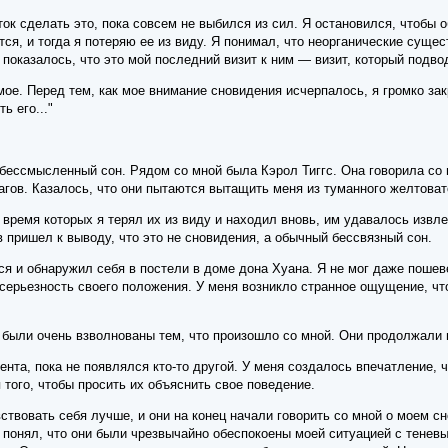
к сделать это, пока совсем не выбился из сил. Я остановился, чтобы 
я, и тогда я потеряю ее из виду. Я понимал, что неорганические сущес
 показалось, что это мой последний визит к ним — визит, который подвод
ое. Перед тем, как мое внимание сновидения исчерпалось, я громко зак
ь его..."
бессмысленный сон. Рядом со мной была Кэрол Тиггс. Она говорила со м
агов. Казалось, что они пытаются вытащить меня из туманного желтоват
время которых я терял их из виду и находил вновь, им удавалось извле
ов пришел к выводу, что это не сновидения, а обычный бессвязный сон.
ся и обнаружил себя в постели в доме дона Хуана. Я не мог даже пошеве
серьезность своего положения. У меня возникло странное ощущение, чт
 были очень взволнованы тем, что произошло со мной. Они продолжали 
нта, пока не появлялся кто-то другой. У меня создалось впечатление, 
того, чтобы просить их объяснить свое поведение.
твовать себя лучше, и они на конец начали говорить со мной о моем сн
г понял, что они были чрезвычайно обеспокоены моей ситуацией с тене