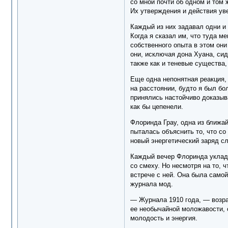
со мной почти об одном и том 
Их утверждения и действия ув
Каждый из них задавал одни и 
Когда я сказал им, что туда м
собственного опыта в этом они 
они, исключая дона Хуана, сид
также как и теневые существа,
Еще одна непонятная реакция, 
на расстоянии, будто я был бо
принялись настойчиво доказыва
как бы цепенели.
Флоринда Грау, одна из ближай
пыталась объяснить то, что со
новый энергетический заряд сл
Каждый вечер Флоринда уклады
со смеху. Но несмотря на то, 
встрече с ней. Она была самой
журнала мод.
— Журнала 1910 года, — возра
ее необычайной моложавости, о
молодость и энергия.