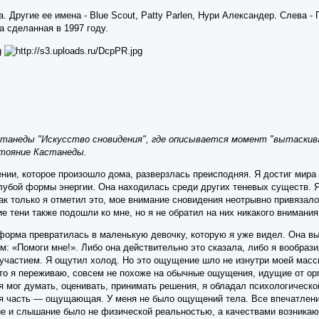
. Другие ее имена - Blue Scout, Patty Parlen, Нури Александер. Слева -
 сделанная в 1997 году.
станеды "Искусство сновидения", где описывается момент "вытаскива
стояние Кастанеды.
ии, которое произошло дома, разверзлась преисподняя. Я достиг мира 
лубой формы энергии. Она находилась среди других теневых существ. Я 
Как только я отметил это, мое внимание сновидения неотрывно привязал
ие тени также подошли ко мне, но я не обратил на них никакого внимания
 форма превратилась в маленькую девочку, которую я уже видел. Она 
 «Помоги мне!». Либо она действительно это сказала, либо я вообразил,
участием. Я ощутил холод. Но это ощущение шло не изнутри моей массы
что я переживаю, совсем не похоже на обычные ощущения, идущие от орг
я мог думать, оценивать, принимать решения, я обладал психологическ
я часть — ощущающая. У меня не было ощущений тела. Все впечатления
ие и слышание было не физической реальностью, а качествами возника