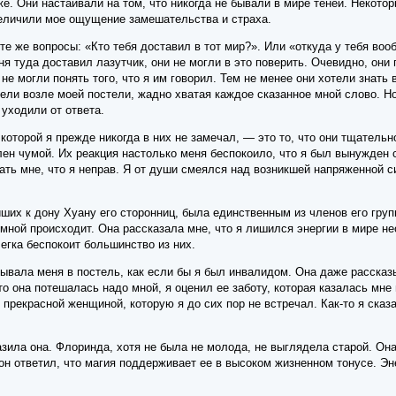
же. Они настаивали на том, что никогда не бывали в мире теней. Некото
еличили мое ощущение замешательства и страха.
те же вопросы: «Кто тебя доставил в тот мир?». Или «откуда у тебя воо
еня туда доставил лазутчик, они не могли в это поверить. Очевидно, они
не могли понять того, что я им говорил. Тем не менее они хотели знать 
ели возле моей постели, жадно хватая каждое сказанное мной слово. Но 
 уходили от ответа.
которой я прежде никогда в них не замечал, — это то, что они тщатель
лен чумой. Их реакция настолько меня беспокоило, что я был вынужден с
ть мне, что я неправ. Я от души смеялся над возникшей напряженной си
ших к дону Хуану его сторонниц, была единственным из членов его гру
 мной происходит. Она рассказала мне, что я лишился энергии в мире н
егка беспокоит большинство из них.
вала меня в постель, как если бы я был инвалидом. Она даже рассказы
что она потешалась надо мной, я оценил ее заботу, которая казалась мне
 прекрасной женщиной, которую я до сих пор не встречал. Как-то я ска
зила она. Флоринда, хотя не была не молода, не выглядела старой. Он
н ответил, что магия поддерживает ее в высоком жизненном тонусе. Эне