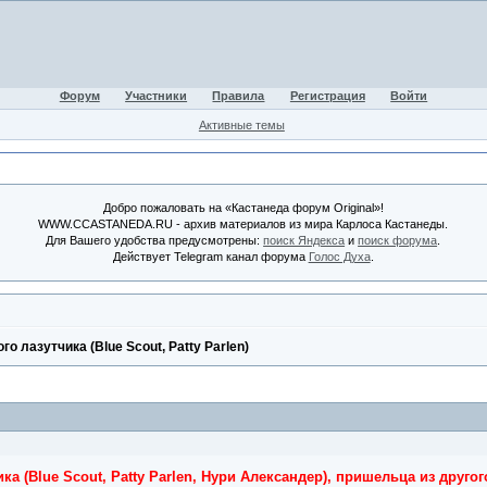
Форум
Участники
Правила
Регистрация
Войти
Активные темы
Добро пожаловать на «Кастанеда форум Original»!
WWW.CCASTANEDA.RU - архив материалов из мира Карлоса Кастанеды.
Для Вашего удобства предусмотрены:
поиск Яндекса
и
поиск форума
.
Действует Telegram канал форума
Голос Духа
.
о лазутчика (Blue Scout, Patty Parlen)
а (Blue Scout, Patty Parlen, Нури Александер), пришельца из друго