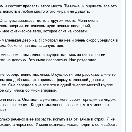
м и состоит прелесть этого места. Ты можешь ощущать все это
 попасть в любое место этого мира и не дышать.
на чувствовалась где-то в другом месте. Меня очень
ником энергии, источником чувственных ощущений,
— мое физическое тело, которое спит на кровати.
 маленькая девочка. Я смотрел на нее и очень скоро убедился в
тила бесконечная волна сочувствия.
с эмиссаром вызывались и осуществлялись за счет энергии
ли на девочку. Это было бесполезно. Нас разделяла
 непосредственно мыслями. В сущности, она рассказала мне то
атем она добавила, что приняла форму маленькой девочки,
в ее. Она передала мне все это в одной энергетической группе
кое случилось со мной впервые.
меня поняла. Она молча умоляла меня своим горящим взглядом.
ывавших ее пут. Когда я мысленно возразил, что у меня нет
ния.
лько ребенок в ее возрасте, испытывая отчаяние и страх. Я не
роходила через нее. У меня возникла мысль поднять ее и забрать