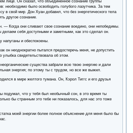
ем лице. Он сказал, что объединенное сознание группы
в: необходимо было освободить голубого лазутчика. За тем
 в свой мир. Дон Хуан добавил, что без энергетического тела
ять другое сознание.
. — Когда они сливают свое сознание воедино, они непобедимы.
ы делаем себя доступными и заметными, как это сделал он.
у напуганы и обеспокоены.
 как он неоднократно пытался предостеречь меня, не допустить
го улыбка свидетельствовала об этом.
о неорганические существа забрали всю твою энергию и дали
ельная энергия; по этому ты с трудом, но все же выжил.
дился в мире желтого тумана. Он, Кэрол Тиггс и его друзья
 подумал, что у тебя был необычный сон, в это время ты
лько бы странным это тебе ни показалось, для нас это тоже
достатка моей энергии более полное объяснение для меня было бы
час.