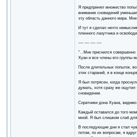
Я предпринял множество попыто
внимание сновидений уменьшитс
эту область данного мира. Мне
И тут я сделал нечто немыслим
пленного лазутчика и освободит
---- ---- ---- ----
"...Мне приснился совершенно 
Хуан и все члены его группы м
После длительных попыток, во 
этих стараний, я в конце конц
Я был потрясен, когда проснул
думать, хотя сразу же ощутил 
сновидении.
Соратники дона Хуана, видимо
Каждый оставался до того моме
мной. Я был слишком слаб для 
В последующие дни я стал чувс
потом, по их вопросам, я вдру