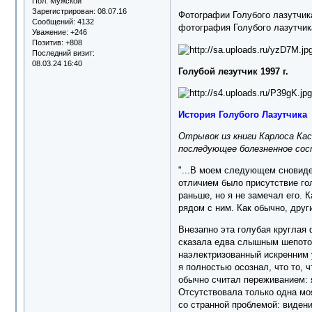
Пол:
Мужской
Зарегистрирован
: 08.07.16
Фотографии Голубого лазутчика
Сообщений:
4132
фотография Голубого лазутчика
Уважение:
+246
Позитив:
+808
Последний визит:
08.03.24 16:40
Голубой лезутчик 1997 г.
История Голубого Лазутчика
Отрывок из книги Карлоса Ка
последующее болезненное со
"...В моем следующем сновиден
отличием было присутствие го
раньше, но я не замечал его. 
рядом с ним. Как обычно, друг
Внезапно эта голубая круглая
сказала едва слышным шепотом:
наэлектризованный искренним 
я полностью осознал, что то, 
обычно считал переживанием: 
Отсутствовала только одна мо
со странной проблемой: виден