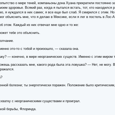
опытство о мире теней, компаньоны дона Хуана прекратили постоянно з
оем здоровье. Всякий раз, когда я пытался встать, тот, кто находился 
имо, я нуждался в них самих; я все еще был слаб. Я смирился с этим. 
ог объяснить мне, что я делаю в Мексике, если я лег в постель в Лос-
б этом. Каждый из них отвечал мне одно и то же:
ожет тебе это объяснить.
олчание.
енно это-то с тобой и произошло, — сказала она.
шку? — конечно, в мире неорганических существ. Именно с этим миром т
жешь рассказать мне, какого рода была эта ловушка? — Нет, не могу. Все
сражался.
а?
енной болезни; ты энергетически поражен. Положение было критическим,
хватку с неорганическими существами и проиграл.
акой борьбы, Флоринда.