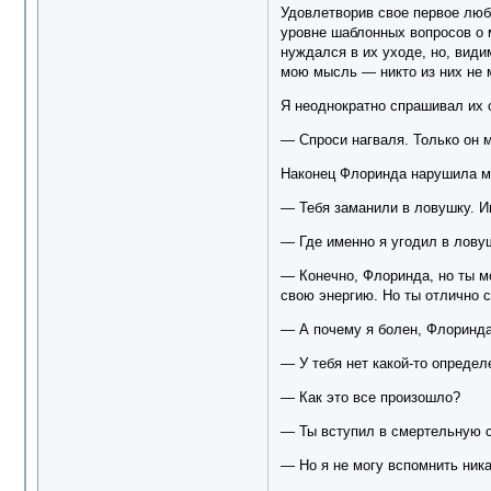
Удовлетворив свое первое люб
уровне шаблонных вопросов о м
нуждался в их уходе, но, вид
мою мысль — никто из них не м
Я неоднократно спрашивал их о
— Спроси нагваля. Только он м
Наконец Флоринда нарушила м
— Тебя заманили в ловушку. Им
— Где именно я угодил в лову
— Конечно, Флоринда, но ты мо
свою энергию. Но ты отлично 
— А почему я болен, Флоринд
— У тебя нет какой-то определ
— Как это все произошло?
— Ты вступил в смертельную с
— Но я не могу вспомнить ник