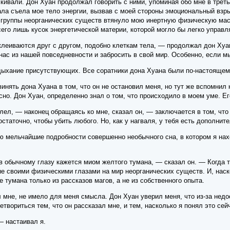
кивали. Дон Хуан продолжал говорить с ними, упоминая обо мне в треть
ала съела мое тело энергии, вызвав с моей стороны эмоциональный взры
 группы неорганических существ втянуло мою инертную физическую массу
его лишь кусок энергетической материи, которой могло бы легко управл
леиваются друг с другом, подобно клеткам тела, — продолжал дон Хуан
нас из нашей повседневности и забросить в свой мир. Особенно, если м
ыхание присутствующих. Все соратники дона Хуана были по-настоящем
инять дона Хуана в том, что он не остановил меня, но тут же вспомнил
асно. Дон Хуан, определенно знал о том, что происходило в моем уме. Е
лел, — наконец обращаясь ко мне, сказал он, — заключается в том, чт
статочно, чтобы убить любого. Но, как у нагваля, у тебя есть дополнит
ю мельчайшие подробности совершенно необычного сна, в котором я нахо
 обычному глазу кажется миом желтого тумана, — сказал он. — Когда ты
е своими физическими глазами на мир неорганических существ. И, наско
 тумана только из рассказов магов, а не из собственного опыта.
ил мне, не имело для меня смысла. Дон Хуан уверил меня, что из-за не
вориться тем, что он рассказал мне, и тем, насколько я понял это сей
— настаивал я.