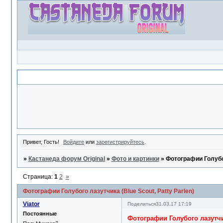
Объявление
Привет, Гость!
Войдите
или
зарегистрируйтесь
.
»
Кастанеда форум Original
»
Фото и картинки
»
Фотографии Голубог
Страница:
1
2
»
Фотографии Голубого лазутчика (Blue Scout, Patty Parlen)
Viator
Поделиться
31.03.17 17:19
Постоянные
Фотографии Голубого лазутчик