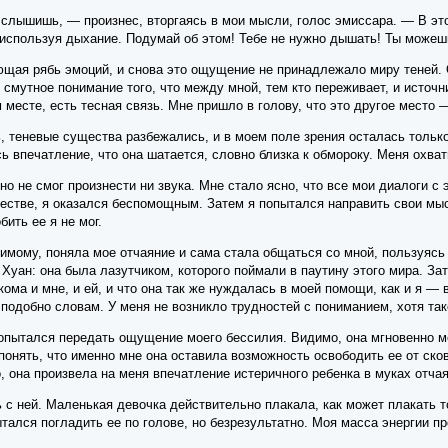
слышишь, — произнес, вторгаясь в мои мысли, голос эмиссара. — В это
 используя дыхание. Подумай об этом! Тебе не нужно дышать! Ты можешь
щая рябь эмоций, и снова это ощущение не принадлежало миру теней. О
 смутное понимание того, что между мной, тем кто переживает, и источ
 месте, есть тесная связь. Мне пришло в голову, что это другое место 
, теневые существа разбежались, и в моем поле зрения осталась только
сь впечатление, что она шатается, словно близка к обмороку. Меня охва
 но не смог произнести ни звука. Мне стало ясно, что все мои диалоги 
естве, я оказался беспомощным. Затем я попытался направить свои мыс
бить ее я не мог.
димому, поняла мое отчаяние и сама стала общаться со мной, пользуясь
 Хуан: она была лазутчиком, которого поймали в паутину этого мира. З
ома и мне, и ей, и что она так же нуждалась в моей помощи, как и я — 
 подобно словам. У меня не возникло трудностей с пониманием, хотя та
 попытался передать ощущение моего бессилия. Видимо, она мгновенно 
онять, что именно мне она оставила возможность освободить ее от сков
, она произвела на меня впечатление истеричного ребенка в муках отчая
 с ней. Маленькая девочка действительно плакала, как может плакать то
ытался погладить ее по голове, но безрезультатно. Моя масса энергии п