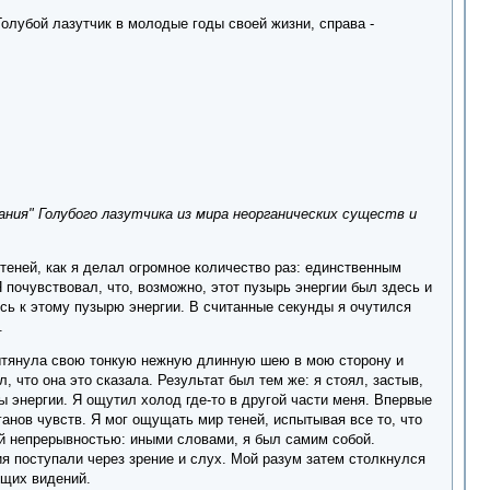
 Голубой лазутчик в молодые годы своей жизни, справа -
ния" Голубого лазутчика из мира неорганических существ и
теней, как я делал огромное количество раз: единственным
почувствовал, что, возможно, этот пузырь энергии был здесь и
ось к этому пузырю энергии. В считанные секунды я очутился
.
вытянула свою тонкую нежную длинную шею в мою сторону и
 что она это сказала. Результат был тем же: я стоял, застыв,
 энергии. Я ощутил холод где-то в другой части меня. Впервые
анов чувств. Я мог ощущать мир теней, испытывая все то, что
ой непрерывностью: иными словами, я был самим собой.
 поступали через зрение и слух. Мой разум затем столкнулся
ющих видений.