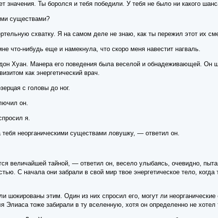
т значения. Ты боролся и тебя победили. У тебя не было ни какого шан
ими существами?
ртельную схватку. Я на самом деле не знаю, как ты пережил этот их см
не что-нибудь еще и намекнула, что скоро меня навестит нагваль.
он Хуан. Манера его поведения была веселой и обнадеживающей. Он шу
визитом как энергетический врач.
зерцая с головы до ног.
лючил он.
просил я.
 тебя неорганическими существами ловушку, — ответил он.
тся величайшей тайной, — ответил он, весело улыбаясь, очевидно, пыта
тью. С начала они забрали в свой мир твое энергетическое тело, когда 
и шокированы этим. Один из них спросил его, могут ли неорганические 
ля Элиаса тоже забирали в ту вселенную, хотя он определенно не хотел 