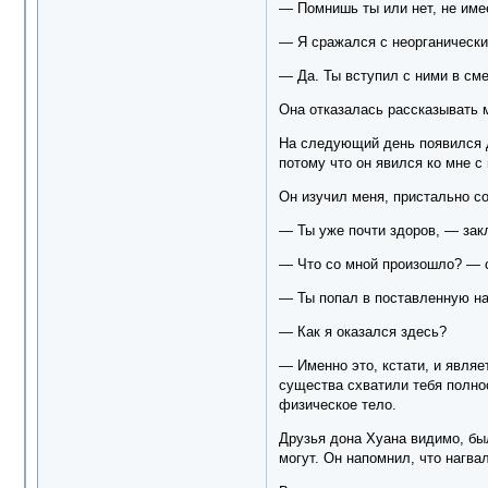
— Помнишь ты или нет, не имее
— Я сражался с неорганическ
— Да. Ты вступил с ними в сме
Она отказалась рассказывать м
На следующий день появился д
потому что он явился ко мне с 
Он изучил меня, пристально со
— Ты уже почти здоров, — зак
— Что со мной произошло? — с
— Ты попал в поставленную на
— Как я оказался здесь?
— Именно это, кстати, и являе
существа схватили тебя полнос
физическое тело.
Друзья дона Хуана видимо, был
могут. Он напомнил, что нагва