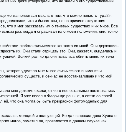
рые из них даже утверждали, что не знали о его существовании.
бще могла появиться мысль о том, что можно попасть туда?».
 предположили, что я бывал там, но по причине отсутствия
все, что я мог рассказать им о теневых существах и их мире. Все
всякий раз, когда я спрашивал их о моем положении, они, точно
но избегали любого физического контакта со мной. Они держались
просить их. Они стали отрицать это. Они, кажется, обиделись и
туацией. Всякий раз, когда они пытались обнять меня, их тела
ппы, которая уделяла мне много физического внимания и
еорганических существ, и сейчас ее восстанавливаю и что мой
вала мне детские сказки, от чего все остальные покатывались
 искренней. Я уже писал о Флоринде раньше, в связи со своей
зал ей, что она могла бы быть прекрасной фотомоделью для
а казалась молодой и волнующей. Когда я спросил дона Хуана о
ргия магов, заметил он, проявляется в данном случае как