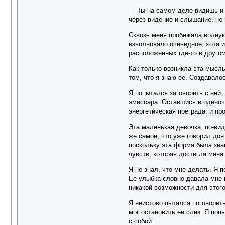
— Ты на самом деле видишь и 
через видение и слышание, не
Сквозь меня пробежала волную
взволновало очевидное, хотя и
расположенных где-то в другом
Как только возникла эта мысль
том, что я знаю ее. Создавало
Я попытался заговорить с ней,
эмиссара. Оставшись в одиноч
энергетическая преграда, и про
Эта маленькая девочка, по-ви
же самое, что уже говорил дон
поскольку эта форма была знак
чувств, которая достигла меня
Я не знал, что мне делать. Я
Ее улыбка словно давала мне п
никакой возможности для этого
Я неистово пытался поговорить
мог остановить ее слез. Я поп
с собой.