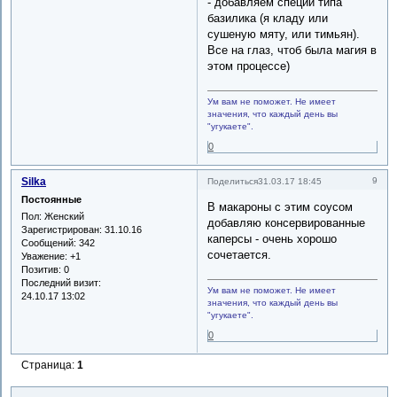
- добавляем специи типа
базилика (я кладу или
сушеную мяту, или тимьян).
Все на глаз, чтоб была магия в
этом процессе)
Ум вам не поможет. Не имеет
значения, что каждый день вы
"угукаете".
0
Silka
9
Поделиться
31.03.17 18:45
Постоянные
В макароны с этим соусом
Пол:
Женский
добавляю консервированные
Зарегистрирован
: 31.10.16
каперсы - очень хорошо
Сообщений:
342
сочетается.
Уважение:
+1
Позитив:
0
Последний визит:
Ум вам не поможет. Не имеет
24.10.17 13:02
значения, что каждый день вы
"угукаете".
0
Страница:
1