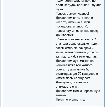
получается эластичней, но
если желудок больной - лучше
мука.
Теперь самое главное!
Добавляем соль, сахар и
кислоту (именно в этой
последовательности),
понемногу и постоянно пробуя.
Добиваемся
сбалансированного вкуса. Я
сначала солю сколько надо,
затем смягчаю сахаром и
лишь затем оттеняю уксусом,
т.к. паста и без того кислая.
Добавляем лук, можно на
кончике ножа мускатного
ореха. Тушим минут 5,
охлаждаем до 70 градусов и
измельчаем блендером.
Доводим до кипения и
снимаем с огня.
Добавляем мелко нарезанную
зелень.
Приятного аппетита.