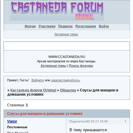
Форум
Участники
Правила
Регистрация
Войти
Активные темы
Объявление
WWW.CCASTANEDA.RU
Архив материалов из мира Кастанеды.
Активные темы
|
Поиск форума
Привет, Гость!
Войдите
или
зарегистрируйтесь
.
»
Кастанеда форум Original
»
Общалка
»
Соусы для макарон в
домашних условиях
Страница:
1
Соусы для макарон в домашних условиях
Viator
1
Поделиться
30.03.17 19:49
Постоянные
В тему призываются
Пол:
Мужской