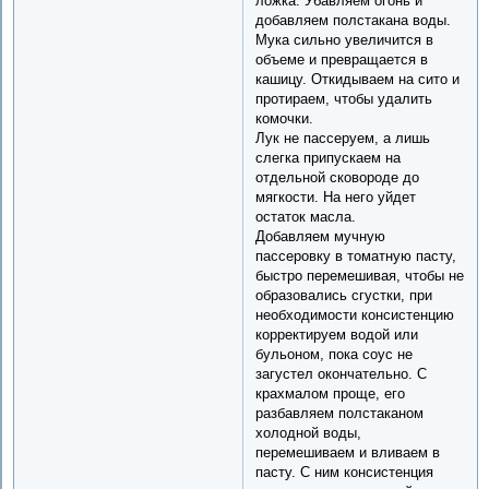
ложка. Убавляем огонь и
добавляем полстакана воды.
Мука сильно увеличится в
объеме и превращается в
кашицу. Откидываем на сито и
протираем, чтобы удалить
комочки.
Лук не пассеруем, а лишь
слегка припускаем на
отдельной сковороде до
мягкости. На него уйдет
остаток масла.
Добавляем мучную
пассеровку в томатную пасту,
быстро перемешивая, чтобы не
образовались сгустки, при
необходимости консистенцию
корректируем водой или
бульоном, пока соус не
загустел окончательно. С
крахмалом проще, его
разбавляем полстаканом
холодной воды,
перемешиваем и вливаем в
пасту. С ним консистенция