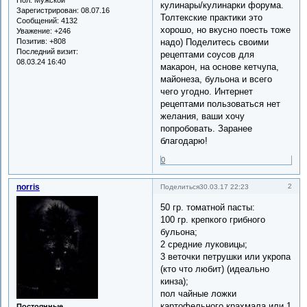
кулинары/кулинарки форума.
Зарегистрирован
: 08.07.16
Толтекские практики это
Сообщений:
4132
хорошо, но вкусно поесть тоже
Уважение:
+246
Позитив:
+808
надо) Поделитесь своими
Последний визит:
рецептами соусов для
08.03.24 16:40
макарон, на основе кетчупа,
майонеза, бульона и всего
чего угодно. Интернет
рецептами пользоваться нет
желания, ваши хочу
попробовать. Заранее
благодарю!
0
norris
2
Поделиться
30.03.17 22:23
50 гр. томатной пасты:
100 гр. крепкого грибного
бульона;
2 средние луковицы;
3 веточки петрушки или укропа
(кто что любит) (идеально
кинза);
пол чайные ложки
картофельного крахмала или 1
Постоянные