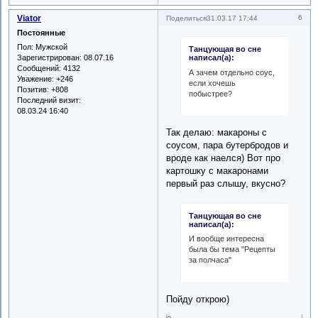
Viator
6
Поделиться
31.03.17 17:44
Постоянные
Пол:
Мужской
Танцующая во сне
Зарегистрирован
: 08.07.16
написал(а):
Сообщений:
4132
А зачем отдельно соус,
Уважение:
+246
если хочешь
Позитив:
+808
побыстрее?
Последний визит:
08.03.24 16:40
Так делаю: макароны с
соусом, пара бутербродов и
вроде как наелся) Вот про
картошку с макаронами
первый раз слышу, вкусно?
Танцующая во сне
написал(а):
И вообще интересна
была бы тема "Рецепты
за полчаса"
Пойду открою)