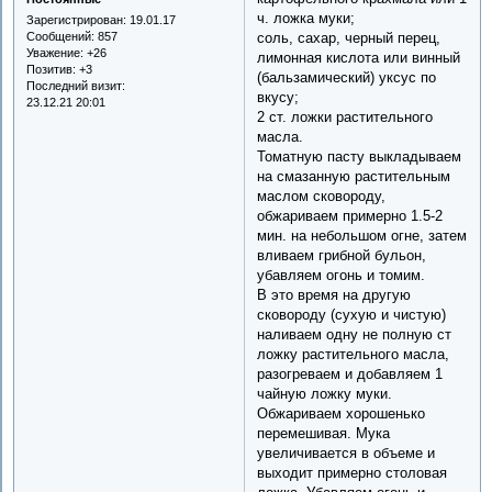
ч. ложка муки;
Зарегистрирован
: 19.01.17
соль, сахар, черный перец,
Сообщений:
857
Уважение:
+26
лимонная кислота или винный
Позитив:
+3
(бальзамический) уксус по
Последний визит:
вкусу;
23.12.21 20:01
2 ст. ложки растительного
масла.
Томатную пасту выкладываем
на смазанную растительным
маслом сковороду,
обжариваем примерно 1.5-2
мин. на небольшом огне, затем
вливаем грибной бульон,
убавляем огонь и томим.
В это время на другую
сковороду (сухую и чистую)
наливаем одну не полную ст
ложку растительного масла,
разогреваем и добавляем 1
чайную ложку муки.
Обжариваем хорошенько
перемешивая. Мука
увеличивается в объеме и
выходит примерно столовая