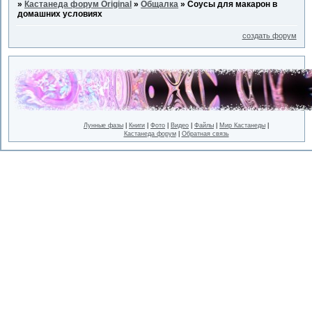
»
Кастанеда форум Original
»
Общалка
»
Соусы для макарон в
домашних условиях
создать форум
Лунные фазы
|
Книги
|
Фото
|
Видео
|
Файлы
|
Мир Кастанеды
|
Кастанеда форум
|
Обратная связь