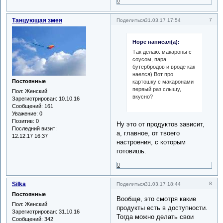
0
Танцующая змея
7
Поделиться
31.03.17 17:54
Hope написал(а):
Так делаю: макароны с
соусом, пара
бутербродов и вроде как
наелся) Вот про
Постоянные
картошку с макаронами
первый раз слышу,
Пол:
Женский
вкусно?
Зарегистрирован
: 10.10.16
Сообщений:
161
Уважение:
0
Позитив:
0
Ну это от продуктов зависит,
Последний визит:
а, главное, от твоего
12.12.17 16:37
настроения, с которым
готовишь.
0
Silka
8
Поделиться
31.03.17 18:44
Постоянные
Вообще, это смотря какие
Пол:
Женский
продукты есть в доступности.
Зарегистрирован
: 31.10.16
Тогда можно делать свои
Сообщений:
342