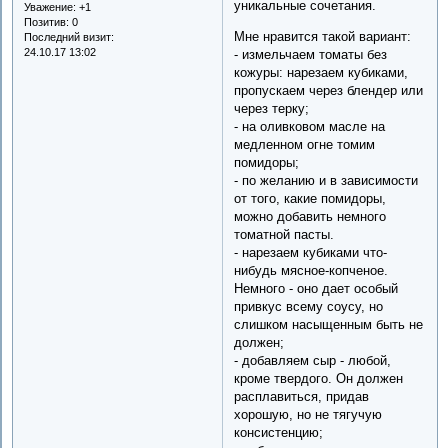
уникальные сочетания.
Уважение:
+1
Позитив:
0
Мне нравится такой вариант:
Последний визит:
24.10.17 13:02
- измельчаем томаты без
кожуры: нарезаем кубиками,
пропускаем через блендер или
через терку;
- на оливковом масле на
медленном огне томим
помидоры;
- по желанию и в зависимости
от того, какие помидоры,
можно добавить немного
томатной пасты.
- нарезаем кубиками что-
нибудь мясное-копченое.
Немного - оно дает особый
привкус всему соусу, но
слишком насыщенным быть не
должен;
- добавляем сыр - любой,
кроме твердого. Он должен
расплавиться, придав
хорошую, но не тягучую
консистенцию;