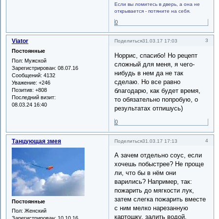
Если вы ломитесь в дверь, а она не
открывается - потяните на себя.
0
Viator
3
Поделиться
31.03.17 17:03
Постоянные
Норрис, спасибо! Но рецепт
Пол:
Мужской
сложный для меня, я чего-
Зарегистрирован
: 08.07.16
нибудь в нем да не так
Сообщений:
4132
сделаю. Но все равно
Уважение:
+246
Позитив:
+808
благодарю, как будет время,
Последний визит:
то обязательно попробую, о
08.03.24 16:40
результатах отпишусь)
0
Танцующая змея
4
Поделиться
31.03.17 17:13
А зачем отдельно соус, если
хочешь побыстрее? Не проще
ли, что бы в нём они
варились? Например, так:
пожарить до мягкости лук,
затем слегка пожарить вместе
Постоянные
с ним мелко нарезанную
Пол:
Женский
картошку, залить водой,
Зарегистрирован
: 10.10.16