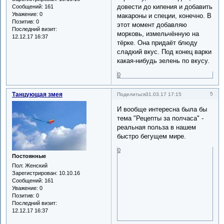
довести до кипения и добавить
Сообщений:
161
Уважение:
0
макароны и специи, конечно. В
Позитив:
0
этот момент добавляю
Последний визит:
морковь, измельчённую на
12.12.17 16:37
тёрке. Она придаёт блюду
сладкий вкус. Под конец варки
какая-нибудь зелень по вкусу.
0
Танцующая змея
5
Поделиться
31.03.17 17:15
И вообще интересна была бы
тема "Рецепты за полчаса" -
реальная польза в нашем
быстро бегущем мире.
0
Постоянные
Пол:
Женский
Зарегистрирован
: 10.10.16
Сообщений:
161
Уважение:
0
Позитив:
0
Последний визит:
12.12.17 16:37