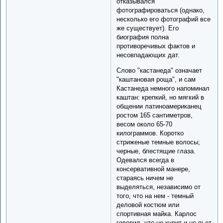
отказывался
фотографироваться (однако,
несколько его фотографий все
же существует). Его
биография полна
противоречивых фактов и
несовпадающих дат.
Слово "кастанеда" означает
"каштановая роща", и сам
Кастанеда немного напоминал
каштан: крепкий, но мягкий в
общении латиноамериканец
ростом 165 сантиметров,
весом около 65-70
килограммов. Коротко
стриженые темные волосы;
черные, блестящие глаза.
Одевался всегда в
консервативной манере,
стараясь ничем не
выделяться, независимо от
того, что на нем - темный
деловой костюм или
спортивная майка. Карлос
говорил, что не курит и не пьет