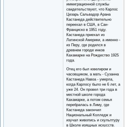
иммиграционной службы
свидетельствуют, что Карлос
Цезарь Сальвадор Арана
Кастанеда действительно
переехал в США, в Сан-
Франциско в 1951 году.
Кастанеда приехал из
Латинской Америки, а именно -
из Перу, где родился в
древнем городе инков
Кахамарке на Рождество 1925
года.
Отец его был ювелиром и
часовщиком, а мать - Сузанна
Кастанеда Навоа - умерла,
когда Карлосу было не 6 лет, а
уже 24. Он провел три года в
местной школе города
Кахамарке, а потом семья
перебралась в Лиму, где
Кастанеда закончил
Национальный Колледж и
изучал живопись и скульптуру
в Школе изящных искусств.