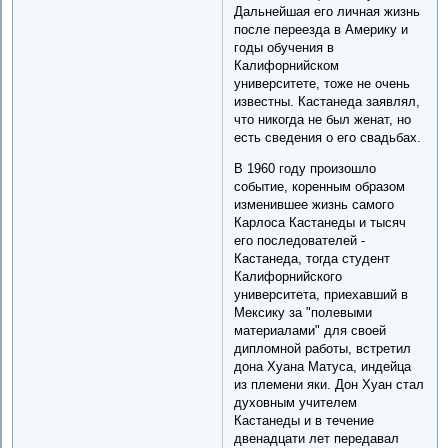
Дальнейшая его личная жизнь
после переезда в Америку и
годы обучения в
Калифорнийском
университете, тоже не очень
известны. Кастанеда заявлял,
что никогда не был женат, но
есть сведения о его свадьбах.
В 1960 году произошло
событие, коренным образом
изменившее жизнь самого
Карлоса Кастанеды и тысяч
его последователей -
Кастанеда, тогда студент
Калифорнийского
университета, приехавший в
Мексику за "полевыми
материалами" для своей
дипломной работы, встретил
дона Хуана Матуса, индейца
из племени яки. Дон Хуан стал
духовным учителем
Кастанеды и в течение
двенадцати лет передавал