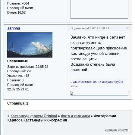
Позитив:
+364
Последний визит:
Вчера 16:52
Jannnu
3
Поделиться
13.07.23 18:41
Забавно, что нигде в сети нет
скана документа,
подтверждающего присвоение
Кастанеде ученой степени,
после защиты.
Постоянные
Возможно степень была
Зарегистрирован
: 29.05.22
почетной.
Сообщений:
270
Уважение:
+15
Позитив:
0
Будь счастлив, но не индульгируй в
Последний визит:
этом!
22.02.25 21:01
0
Страница:
1
»
Кастанеда форум Original
»
Фото и картинки
»
Фотографии
Карлоса Кастанеды и биография
создать форум