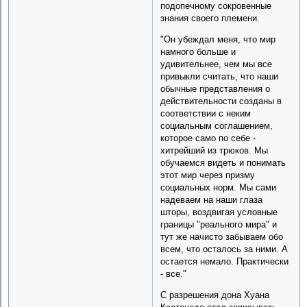
подопечному сокровенные
знания своего племени.
"Он убеждал меня, что мир
намного больше и
удивительнее, чем мы все
привыкли считать, что наши
обычные представления о
действительности созданы в
соответствии с неким
социальным соглашением,
которое само по себе -
хитрейший из трюков. Мы
обучаемся видеть и понимать
этот мир через призму
социальных норм. Мы сами
надеваем на наши глаза
шторы, воздвигая условные
границы "реального мира" и
тут же начисто забываем обо
всем, что осталось за ними. А
остается немало. Практически
- все."
С разрешения дона Хуана