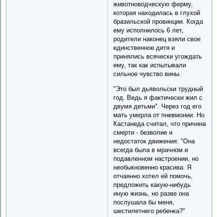
животноводческую ферму,
которая находилась в глухой
бразильской провинции. Когда
ему исполнилось 6 лет,
родители наконец взяли свое
единственное дитя и
принялись всячески угождать
ему, так как испытывали
сильное чувство вины.
"Это был дьявольски трудный
год. Ведь я фактически жил с
двумя детьми". Через год его
мать умерла от пневмонии. Но
Кастанеда считал, что причина
смерти - безволие и
недостаток движения: "Она
всегда была в мрачном и
подавленном настроении, но
необыкновенно красива. Я
отчаянно хотел ей помочь,
предложить какую-нибудь
иную жизнь, но разве она
послушала бы меня,
шестилетнего ребенка?"