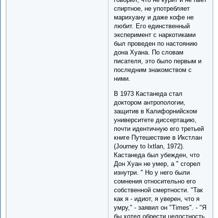
спиртное, не употребляет
марихуану и даже кофе не
любит. Его единственный
эксперимент с наркотиками
был проведен по настоянию
дона Хуана. По словам
писателя, это было первым и
последним знакомством с
ними.
В 1973 Кастанеда стал
доктором антропологии,
защитив в Калифорнийском
университете диссертацию,
почти идентичную его третьей
книге Путешествие в Икстлан
(Journey to Ixtlan, 1972).
Кастанеда был убежден, что
Дон Хуан не умер, а " cгорел
изнутри. " Но у него были
сомнения относительно его
собственной смертности. "Так
как я - идиот, я уверен, что я
умру," - заявил он "Times". - "Я
бы хотел обрести целостность,