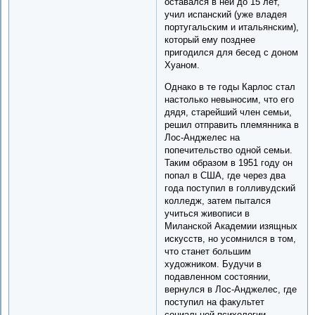
оставался в ней до 15 лет,
учил испанский (уже владея
португальским и итальянским),
который ему позднее
пригодился для бесед с доном
Хуаном.
Однако в те годы Карлос стал
настолько невыносим, что его
дядя, старейший член семьи,
решил отправить племянника в
Лос-Анджелес на
попечительство одной семьи.
Таким образом в 1951 году он
попал в США, где через два
года поступил в голливудский
колледж, затем пытался
учиться живописи в
Миланской Академии изящных
искусств, но усомнился в том,
что станет большим
художником. Будучи в
подавленном состоянии,
вернулся в Лос-Анджелес, где
поступил на факультет
социальной психологии