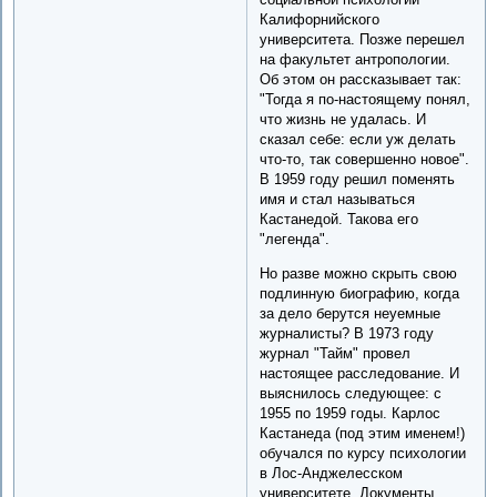
Калифорнийского
университета. Позже перешел
на факультет антропологии.
Об этом он рассказывает так:
"Тогда я по-настоящему понял,
что жизнь не удалась. И
сказал себе: если уж делать
что-то, так совершенно новое".
В 1959 году решил поменять
имя и стал называться
Кастанедой. Такова его
"легенда".
Но разве можно скрыть свою
подлинную биографию, когда
за дело берутся неуемные
журналисты? В 1973 году
журнал "Тайм" провел
настоящее расследование. И
выяснилось следующее: с
1955 по 1959 годы. Карлос
Кастанеда (под этим именем!)
обучался по курсу психологии
в Лос-Анджелесском
университете. Документы