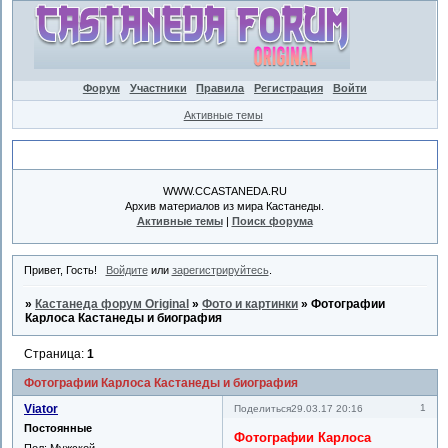
Форум
Участники
Правила
Регистрация
Войти
Активные темы
Объявление
WWW.CCASTANEDA.RU
Архив материалов из мира Кастанеды.
Активные темы
|
Поиск форума
Привет, Гость!
Войдите
или
зарегистрируйтесь
.
»
Кастанеда форум Original
»
Фото и картинки
»
Фотографии
Карлоса Кастанеды и биография
Страница:
1
Фотографии Карлоса Кастанеды и биография
Viator
1
Поделиться
29.03.17 20:16
Постоянные
Фотографии Карлоса
Пол:
Мужской