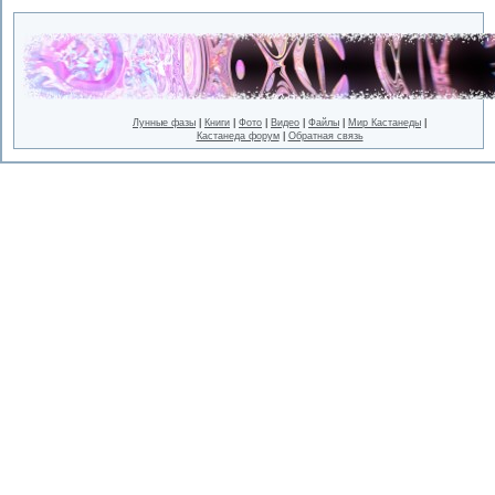
Лунные фазы
|
Книги
|
Фото
|
Видео
|
Файлы
|
Мир Кастанеды
|
Кастанеда форум
|
Обратная связь