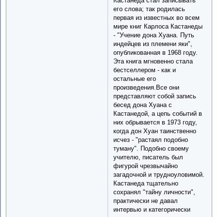
Кастанеда стал записывать
его слова; так родилась
первая из известных во всем
мире книг Карлоса Кастанеды
- "Учение дона Хуана. Путь
индейцев из племени яки",
опубликованная в 1968 году.
Эта книга мгновенно стала
бестселлером - как и
остальные его
произведения.Все они
представляют собой запись
бесед дона Хуана с
Кастанедой, а цепь событий в
них обрывается в 1973 году,
когда дон Хуан таинственно
исчез - "растаял подобно
туману". Подобно своему
учителю, писатель был
фигурой чрезвычайно
загадочной и трудноуловимой.
Кастанеда тщательно
сохранял "тайну личности",
практически не давал
интервью и категорически