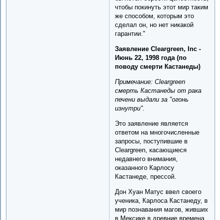
чтобы покинуть этот мир таким
же способом, которым это
сделал он, но нет никакой
гарантии."
Заявление Cleargreen, Inc -
Июнь 22, 1998 года (по
поводу смерти Кастанеды)
Примечание: Cleargreen
смерть Кастанеды от рака
печени выдали за "огонь
изнутри".
Это заявление является
ответом на многочисленные
запросы, поступившие в
Cleargreen, касающиеся
недавнего внимания,
оказанного Карлосу
Кастанеде, прессой.
Дон Хуан Матус ввел своего
ученика, Карлоса Кастанеду, в
мир познавания магов, живших
в Мексике в древние времена.