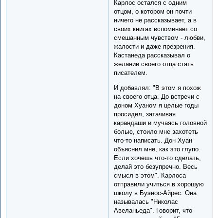
Карлос остался с одним
отцом, о котором он почти
ничего не рассказывает, а в
своих книгах вспоминает со
смешанным чувством - любви,
жалости и даже презрения.
Кастанеда рассказывал о
желании своего отца стать
писателем.
И добавлял: "В этом я похож
на своего отца. До встречи с
доном Хуаном я целые годы
просидел, затачивая
карандаши и мучаясь головной
болью, стоило мне захотеть
что-то написать. Дон Хуан
объяснил мне, как это глупо.
Если хочешь что-то сделать,
делай это безупречно. Весь
смысл в этом". Карлоса
отправили учиться в хорошую
школу в Буэнос-Айрес. Она
называлась "Николас
Авеланьеда". Говорит, что