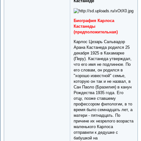
Кастанеде
Биография Карлоса
Кастанеды
(предположительная)
Карлос Цезарь Сальвадор
Арана Кастанеда родился 25
декабря 1925 в Кахамарке
(Перу). Кастанеда утверждал,
что его имя не подлинное. По
его словам, он родился в
"хорошо известной" семье,
которую он так и не назвал, в
Сан Паоло (Бразилия) в канун
Рождества 1935 года. Его
отцу, позже ставшему
профессором филологии, в то
время было семнадцать лет, а
матери - пятнадцать. По
причине их незрелого возраста
маленького Карлоса
отправили к дедушке с
бабушкой на