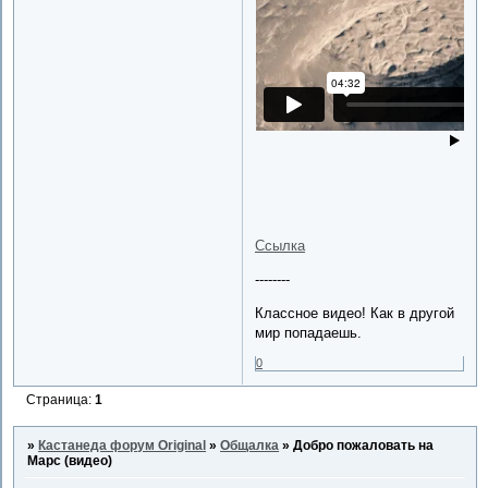
Ссылка
--------
Классное видео! Как в другой
мир попадаешь.
0
Страница:
1
»
Кастанеда форум Original
»
Общалка
»
Добро пожаловать на
Марс (видео)