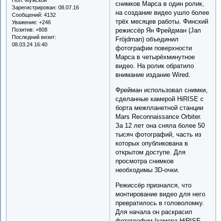
снимков Марса в один ролик,
Зарегистрирован
: 08.07.16
на создание видео ушло более
Сообщений:
4132
трёх месяцев работы. Финский
Уважение:
+246
Позитив:
+808
режиссёр Ян Фрейдман (Jan
Последний визит:
Fröjdman) объединил
08.03.24 16:40
фотографии поверхности
Марса в четырёхминутное
видео. На ролик обратило
внимание издание Wired.
Фрейман использовал снимки,
сделанные камерой HiRISE c
борта межпланетной станции
Mars Reconnaissance Orbiter.
За 12 лет она сняла более 50
тысяч фотографий, часть из
которых опубликована в
открытом доступе. Для
просмотра снимков
необходимы 3D-очки.
Режиссёр признался, что
монтирование видео для него
превратилось в головоломку.
Для начала он раскрасил
фотографии (камера HiRISE