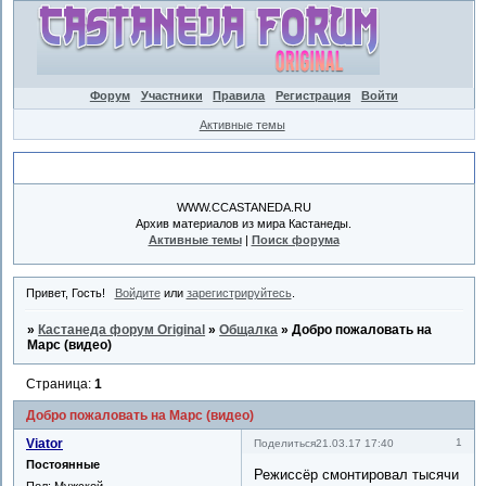
Форум
Участники
Правила
Регистрация
Войти
Активные темы
Объявление
WWW.CCASTANEDA.RU
Архив материалов из мира Кастанеды.
Активные темы
|
Поиск форума
Привет, Гость!
Войдите
или
зарегистрируйтесь
.
»
Кастанеда форум Original
»
Общалка
»
Добро пожаловать на
Марс (видео)
Страница:
1
Добро пожаловать на Марс (видео)
Viator
1
Поделиться
21.03.17 17:40
Постоянные
Режиссёр смонтировал тысячи
Пол:
Мужской