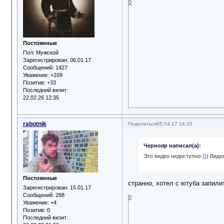
0
Постоянные
Пол:
Мужской
Зарегистрирован
: 06.01.17
Сообщений:
1427
Уважение:
+109
Позитив:
+33
Последний визит:
22.02.26 12:35
rabotnik
Поделиться
05.04.17 14:15
Чернояр написал(а):
Это видео недоступно-))) Видат
Постоянные
странно, хотел с ютуба запили
Зарегистрирован
: 15.01.17
Сообщений:
288
0
Уважение:
+4
Позитив:
0
Последний визит: