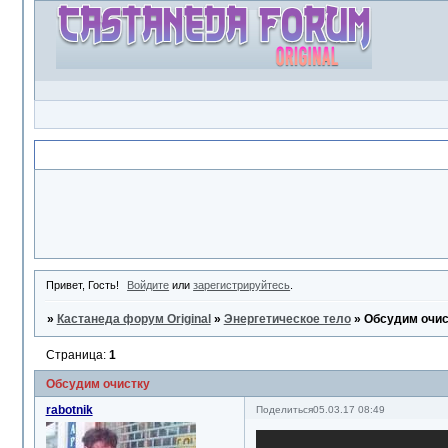
Объявление
Привет, Гость!
Войдите
или
зарегистрируйтесь
.
»
Кастанеда форум Original
»
Энергетическое тело
»
Обсудим очис
Страница:
1
Обсудим очистку
rabotnik
Поделиться
05.03.17 08:49