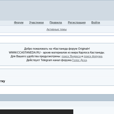
Форум
Участники
Правила
Регистрация
Войти
Активные темы
Добро пожаловать на «Кастанеда форум Original»!
WWW.CCASTANEDA.RU - архив материалов из мира Карлоса Кастанеды.
Для Вашего удобства предусмотрены:
поиск Яндекса
и
поиск форума
.
Действует Telegram канал форума
Голос Духа
.
тку