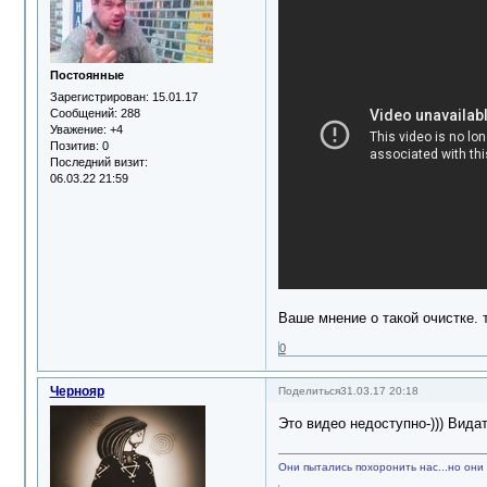
Постоянные
Зарегистрирован
: 15.01.17
Сообщений:
288
Уважение:
+4
Позитив:
0
Последний визит:
06.03.22 21:59
Ваше мнение о такой очистке. 
0
Чернояр
Поделиться
31.03.17 20:18
Это видео недоступно-))) Видат
Они пытались похоронить нас...но они 