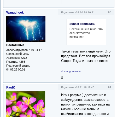
Wangchook
63
Поделиться
02.10.18 10:21
Sunset написал(а):
Похоже, я не в теме. Что
есть четвёртое
внимание?
Постоянные
Зарегистрирован
: 10.04.17
Такой темы пока ещё нету. Это
Сообщений:
3857
предстоит. Вот вот произойдёт.
Уважение:
+272
Скоро. Тогда и тема появится.
Позитив:
+265
Последний визит:
04.08.26 00:01
docta ignorantia
0
PaulK
64
Поделиться
18.11.18 11:46
Игры разума ) достижения и
заблуждения, важна скорость
принятия решения, как игра на
бирже - больше меньше
стабилизация выше дальше и