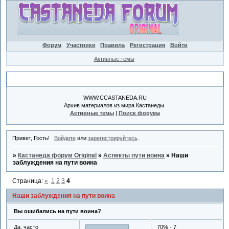
Форум
Участники
Правила
Регистрация
Войти
Активные темы
Объявление
WWW.CCASTANEDA.RU
Архив материалов из мира Кастанеды.
Активные темы
|
Поиск форума
Привет, Гость!
Войдите
или
зарегистрируйтесь
.
»
Кастанеда форум Original
»
Аспекты пути воина
»
Наши
заблуждения на пути воина
Страница:
«
1
2
3
4
Наши заблуждения на пути воина
Вы ошибались на пути воина?
Да, часто
70% - 7