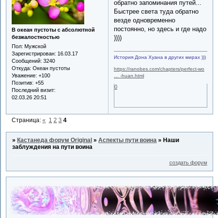
обратно запоминания путей...
Быстрее света туда обратно
везде одновременно
постоянно, но здесь и где надо
В океан пустоты с абсолютной
безжалостностью
))))
Пол:
Мужской
Зарегистрирован
: 16.03.17
История Дона Хуана в других мирах )))
Сообщений:
3240
Откуда:
Океан пустоты
https://ranobes.com/chapters/perfect-wo
Уважение:
+100
… -huan.html
Позитив:
+55
0
Последний визит:
02.03.26 20:51
Страница:
«
1
2
3
4
»
Кастанеда форум Original
»
Аспекты пути воина
»
Наши
заблуждения на пути воина
создать форум