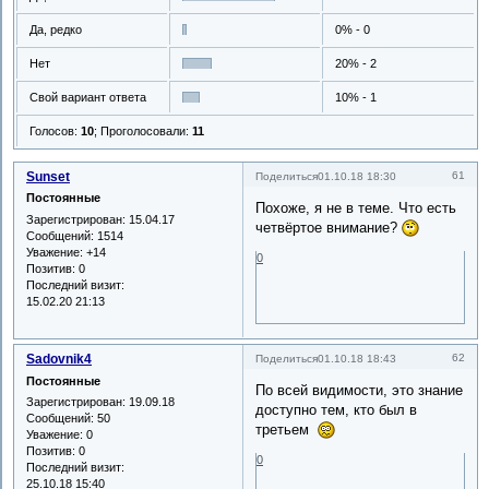
Да, редко
0% - 0
Нет
20% - 2
Свой вариант ответа
10% - 1
Голосов:
10
;
Проголосовали:
11
Sunset
61
Поделиться
01.10.18 18:30
Постоянные
Похоже, я не в теме. Что есть
Зарегистрирован
: 15.04.17
четвёртое внимание?
Сообщений:
1514
Уважение:
+14
0
Позитив:
0
Последний визит:
15.02.20 21:13
Sadovnik4
62
Поделиться
01.10.18 18:43
Постоянные
По всей видимости, это знание
Зарегистрирован
: 19.09.18
доступно тем, кто был в
Сообщений:
50
третьем
Уважение:
0
Позитив:
0
0
Последний визит:
25.10.18 15:40