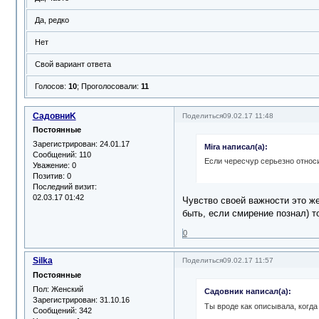
Да, редко
Нет
Свой вариант ответа
Голосов:
10
;
Проголосовали:
11
СадовниK
Поделиться
09.02.17 11:48
Постоянные
Зарегистрирован
: 24.01.17
Mira написал(а):
Сообщений:
110
Если чересчур серьезно относи
Уважение:
0
Позитив:
0
Последний визит:
02.03.17 01:42
Чувство своей важности это же
быть, если смирение познал) т
0
Silka
Поделиться
09.02.17 11:57
Постоянные
Пол:
Женский
Садовник написал(а):
Зарегистрирован
: 31.10.16
Ты вроде как описывала, когда
Сообщений:
342