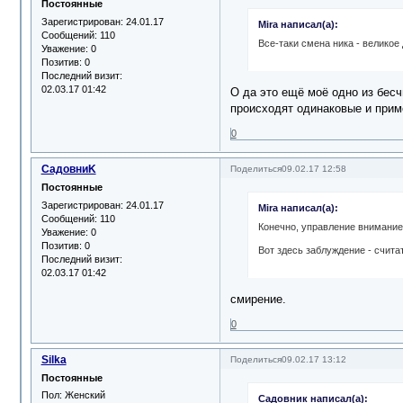
Постоянные
Зарегистрирован
: 24.01.17
Mira написал(а):
Сообщений:
110
Все-таки смена ника - великое
Уважение:
0
Позитив:
0
Последний визит:
02.03.17 01:42
О да это ещё моё одно из бес
происходят одинаковые и прим
0
СадовниK
Поделиться
09.02.17 12:58
Постоянные
Зарегистрирован
: 24.01.17
Mira написал(а):
Сообщений:
110
Конечно, управление вниманием
Уважение:
0
Позитив:
0
Вот здесь заблуждение - считат
Последний визит:
02.03.17 01:42
смирение.
0
Silka
Поделиться
09.02.17 13:12
Постоянные
Пол:
Женский
Садовник написал(а):