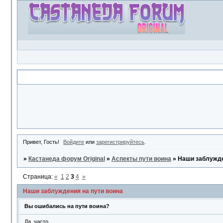
Объявление
Привет, Гость!
Войдите
или
зарегистрируйтесь
.
»
Кастанеда форум Original
»
Аспекты пути воина
»
Наши заблужде
Страница:
«
1
2
3
4
»
Наши заблуждения на пути воина
Вы ошибались на пути воина?
Да, часто