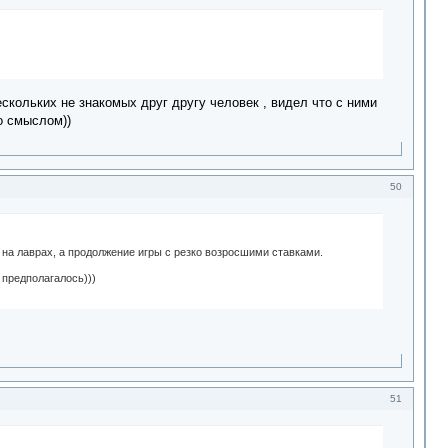
кольких не знакомых друг другу человек , видел что с ними
о смыслом))
50
м на лаврах, а продолжение игры с резко возросшими ставками.
м предполагалось)))
51