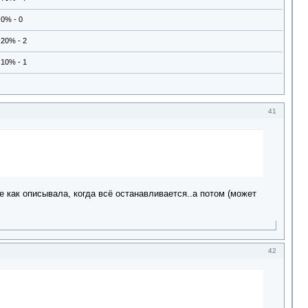
0% - 0
20% - 2
10% - 1
41
е как описывала, когда всё останавливается..а потом (может
42