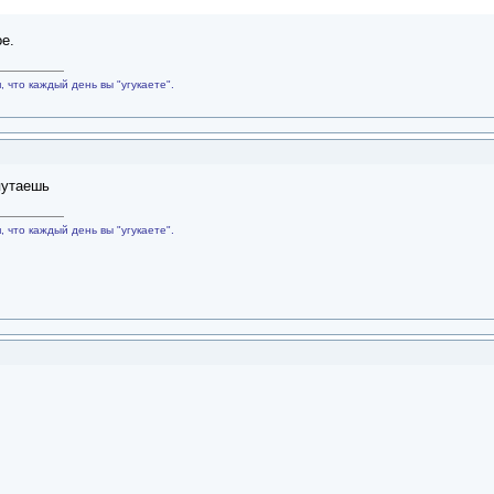
е.
 что каждый день вы "угукаете".
путаешь
 что каждый день вы "угукаете".