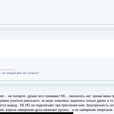
 что каждый день вы "угукаете".
т, - не поперло. думал все понимают КК, - оказалось нет. кроме меня пр
 уровне учителя реального. из моих знакомых зацепило только двоих и т
тся вывод : КК НО не подключает при прочтении книг, безупречность ко
ие. короче намерение духа начинает рулить , а не намерение неорганов.