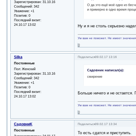
Зарегистрирован
: 31.10.16
О да это ещё моё одно из бес
Сообщений:
342
и примерно в одно время проц
Уважение:
+1
Позитив:
0
Последний визит:
24.10.17 13:02
Ну и я не столь серьезно над
Ум вам не поможет. Не имеет значения,
0
Silka
Поделиться
09.02.17 13:16
Постоянные
Пол:
Женский
Садовник написал(а):
Зарегистрирован
: 31.10.16
смирение
Сообщений:
342
Уважение:
+1
Позитив:
0
Последний визит:
Больше ничего и не остается. 
24.10.17 13:02
Ум вам не поможет. Не имеет значения,
0
СадовниK
Поделиться
09.02.17 13:34
Постоянные
То есть сдатся и приступить.