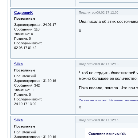
СадовниK
Поделиться
09.02.17 12:05
Постоянные
Она писала об этих состояниях
Зарегистрирован
: 24.01.17
Сообщений:
110
0
Уважение:
0
Позитив:
0
Последний визит:
02.03.17 01:42
Silka
Поделиться
09.02.17 12:13
Постоянные
Чтоб не сердить блюстителей ч
Пол:
Женский
можно большее ее количество. 
Зарегистрирован
: 31.10.16
Сообщений:
342
Пока писала, поняла. Что при 
Уважение:
+1
Позитив:
0
Последний визит:
Ум вам не поможет. Не имеет значения,
24.10.17 13:02
0
Silka
Поделиться
09.02.17 12:15
Постоянные
Пол:
Женский
Садовник написал(а):
Зарегистрирован
: 31.10.16