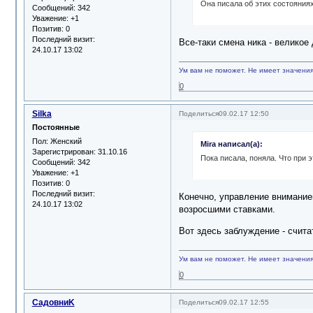
Она писала об этих состояниях
Сообщений:
342
Уважение:
+1
Позитив:
0
Последний визит:
Все-таки смена ника - великое
24.10.17 13:02
Ум вам не поможет. Не имеет значения,
0
Silka
Поделиться
09.02.17 12:50
Постоянные
Пол:
Женский
Mira написал(а):
Зарегистрирован
: 31.10.16
Пока писала, поняла. Что при 
Сообщений:
342
Уважение:
+1
Позитив:
0
Последний визит:
Конечно, управление вниманием
24.10.17 13:02
возросшими ставками.
Вот здесь заблуждение - считат
Ум вам не поможет. Не имеет значения,
0
СадовниK
Поделиться
09.02.17 12:55