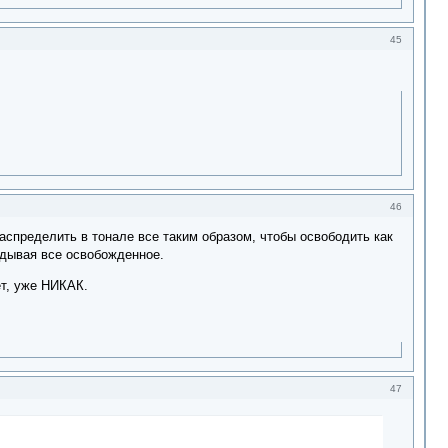
45
46
аспределить в тонале все таким образом, чтобы освободить как
ладывая все освобожденное.
ет, уже НИКАК.
47