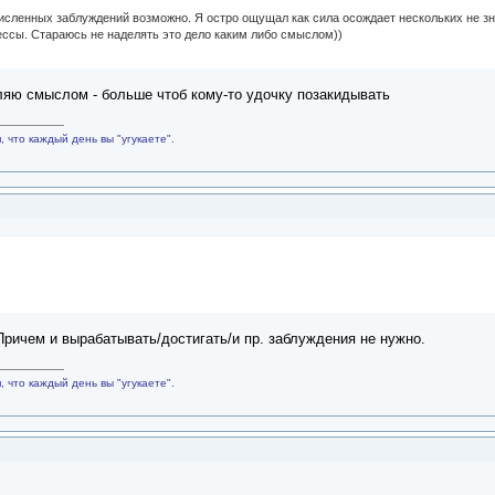
численных заблуждений возможно. Я остро ощущал как сила осождает нескольких не зн
ессы. Стараюсь не наделять это дело каким либо смыслом))
еляю смыслом - больше чтоб кому-то удочку позакидывать
 что каждый день вы "угукаете".
Причем и вырабатывать/достигать/и пр. заблуждения не нужно.
 что каждый день вы "угукаете".