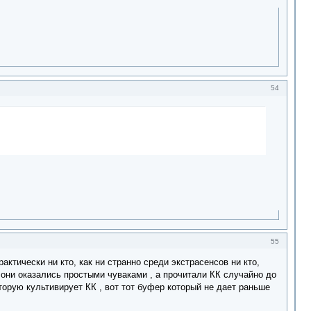
54
55
актически ни кто, как ни странно среди экстрасенсов ни кто,
о они оказались простыми чуваками , а прочитали КК случайно до
торую культивирует КК , вот тот буфер который не дает раньше