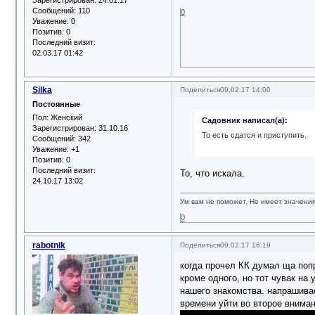
Зарегистрирован
: 24.01.17
Сообщений:
110
0
Уважение:
0
Позитив:
0
Последний визит:
02.03.17 01:42
Silka
Поделиться
09.02.17 14:00
Постоянные
Пол:
Женский
Садовник написал(а):
Зарегистрирован
: 31.10.16
То есть сдатся и приступить.
Сообщений:
342
Уважение:
+1
Позитив:
0
Последний визит:
То, что искала.
24.10.17 13:02
Ум вам не поможет. Не имеет значения,
0
rabotnik
Поделиться
09.02.17 16:19
когда прочел КК думал ща попре
кроме одного, но тот чувак на
нашего знакомства. напрашивае
времени уйти во второе вниман