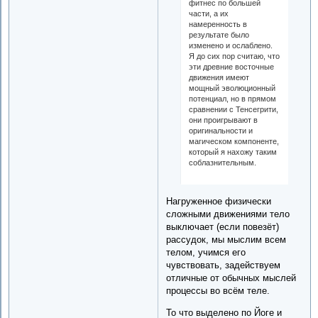
фитнес по большей
части, а их
намеренность в
результате было
изменено и ослаблено.
Я до сих пор считаю, что
эти древние восточные
движения имеют
мощный эволюционный
потенциал, но в прямом
сравнении с Тенсегрити,
они проигрывают в
оригинальности и
магическом компоненте,
который я нахожу таким
соблазнительным.
Нагруженное физически
сложными движениями тело
выключает (если повезёт)
рассудок, мы мыслим всем
телом, учимся его
чувствовать, задействуем
отличные от обычных мыслей
процессы во всём теле.
То что выделено по Йоге и