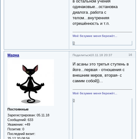
в остальном учения
одинаковые...остановка
диалога..работа с
телом...внутренняя
отрешённость и т.п.
Моё безумие меня бережёт...
0
Марна
16
Поделиться
10.11.18 20:37
И асаны это третья ступень в
йоге...первая - отношения с
внешним миров, вторая- с
самим собой))...
Моё безумие меня бережёт...
0
Постоянные
Зарегистрирован
: 05.11.18
Сообщений:
633
Уважение:
+49
Позитив:
0
Последний визит:
25.12.20 08:56