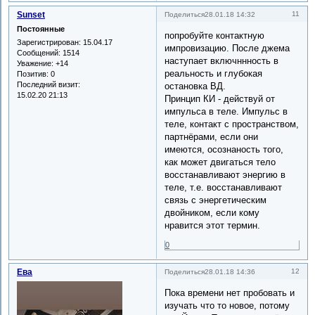
Sunset
11
Поделиться
28.01.18 14:32
Постоянные
попробуйте контактную
Зарегистрирован
: 15.04.17
импровизацию. После джема
Сообщений:
1514
наступает включннность в
Уважение:
+14
реальность и глубокая
Позитив:
0
Последний визит:
остановка ВД.
15.02.20 21:13
Принцип КИ - действуй от
импульса в теле. Импульс в
теле, контакт с пространством,
партнёрами, если они
имеются, осознаность того,
как может двигаться тело
восстанавливают энергию в
теле, т.е. восстанавливают
связь с энергетическим
двойником, если кому
нравится этот термин.
0
Ева
12
Поделиться
28.01.18 14:36
Пока времени нет пробовать и
изучать что то новое, потому