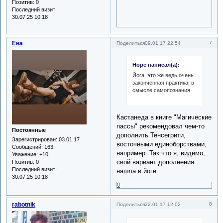
Позитив:
0
Последний визит:
30.07.25 10:18
Ева
7
Поделиться
09.01.17 22:54
Hope написал(а):
Йога, это же ведь очень
законченная практика, в
смысле самопознания.
Кастанеда в книге "Магические
пассы" рекомендовал чем-то
Постоянные
дополнить Тенсегрити,
Зарегистрирован
: 03.01.17
восточными единоборствами,
Сообщений:
163
например. Так что я, видимо,
Уважение:
+10
свой вариант дополнения
Позитив:
0
Последний визит:
нашла в йоге.
30.07.25 10:18
0
rabotnik
8
Поделиться
22.01.17 12:02