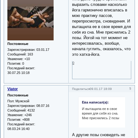
выразить словами насколько
йога гармонично вписалась в
мою практику пассов,
перепросмотра, сновидения. И
вытащила ее в свое время для
себя из сна. Мне приснились 2
позы. Йогой на тот момент не
интересовалась, вообще,
Постоянные
начала гуглить, оказалось, что
Зарегистрирован
: 03.01.17
это хатха-йога.
Сообщений:
163
Уважение:
+10
0
Позитив:
0
Последний визит:
30.07.25 10:18
Viator
5
Поделиться
09.01.17 18:09
Постоянные
Пол:
Мужской
Ева написал(а):
Зарегистрирован
: 08.07.16
И вытащила ее в свое
Сообщений:
4132
время для себя из сна.
Уважение:
+246
Мне приснились 2 позы
Позитив:
+808
Последний визит:
08.03.24 16:40
А другие позы сновидеть не