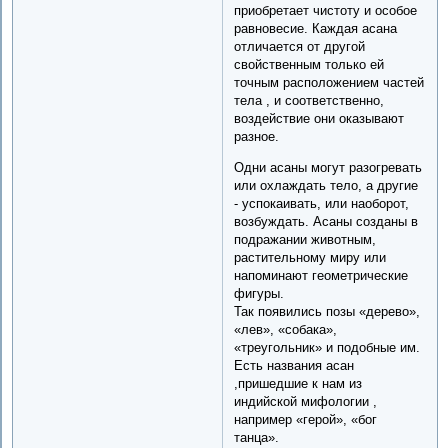
приобретает чистоту и особое
равновесие. Каждая асана
отличается от другой
свойственным только ей
точным расположением частей
тела , и соответственно,
воздействие они оказывают
разное.
Одни асаны могут разогревать
или охлаждать тело, а другие
- успокаивать, или наоборот,
возбуждать. Асаны созданы в
подражании животным,
растительному миру или
напоминают геометрические
фигуры.
Так появились позы «дерево»,
«лев», «собака»,
«треугольник» и подобные им.
Есть названия асан
,пришедшие к нам из
индийской мифологии ,
например «герой», «бог
танца».