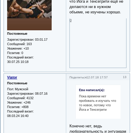
что Йога и Тенсегрити ещё не
делаются ни в нужном
объеме, не изучены хорошо.
0
Постоянные
Зарегистрирован
: 03.01.17
Сообщений:
163
Уважение:
+10
Позитив:
0
Последний визит:
30.07.25 10:18
Viator
13
Поделиться
12.07.18 17:57
Постоянные
Пол:
Мужской
Ева написал(а):
Зарегистрирован
: 08.07.16
Пока времени нет
Сообщений:
4132
пробовать и изучать что
Уважение:
+246
то новое, потому что
Позитив:
+808
Йога и Тенсегрити
Последний визит:
08.03.24 16:40
Конечно нет, ведь
любознательность и энтузиазм