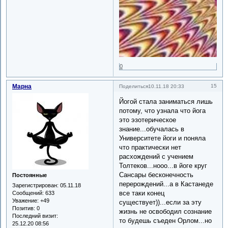
0
Марна
15
Поделиться
10.11.18 20:33
Йогой стала заниматься лишь
потому, что узнала что йога
это эзотерическое
знание...обучалась в
Университете йоги и поняла
что практически нет
расхождений с учением
Толтеков...нооо...в йоге круг
Сансары бесконечность
Постоянные
перерождений...а в Кастанеде
Зарегистрирован
: 05.11.18
все таки конец
Сообщений:
633
Уважение:
+49
существует))...если за эту
Позитив:
0
жизнь не освободил сознание
Последний визит:
то будешь съеден Орлом...но
25.12.20 08:56