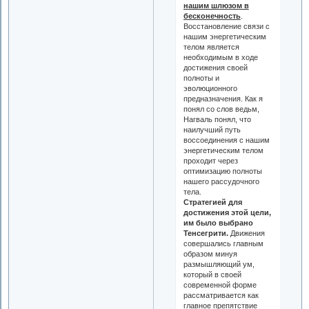
нашим шлюзом в
бесконечность
.
Восстановление связи с
нашим энергетическим
телом является
необходимым в ходе
достижения своей
полноты и
эволюционного
предназначения. Как я
понял со слов ведьм,
Нагваль понял, что
наилучший путь
воссоединения с нашим
энергетическим телом
проходит через
оптимизацию полноты
нашего рассудочного
тела.
Стратегией для
достижения этой цели,
им было выбрано
Тенсегрити.
Движения
совершались главным
образом минуя
размышляющий ум,
который в своей
современной форме
рассматривается как
главное препятствие