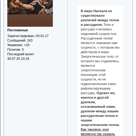
В мире Нагваля не
существовало
различий между телом
и рассудком.
Тело и
рассудок считались
Постоянные
неделимой сущностью.
Зарегистрирован
: 03.01.17
Рассудочным телом
Сообщений:
163
является знакомая нам
Уважение:
+10
сущность, с которым мы
Позитив:
0
действуем в мире.
Последний визит:
Энергетическое тело, от
30.07.25 10:18
которого мы отдалились,
является
энергетическим
близнецом этой
сущности, но не
подконтрольным само-
рефлексирующему
рассудку.
Однако же,
имелся и другой
дуализм,
осознаваемый нами,
дуализм между нашим
рассудочным-телом и
нашим
энергетическим-телом.
Как таковое, оно
является так сказать