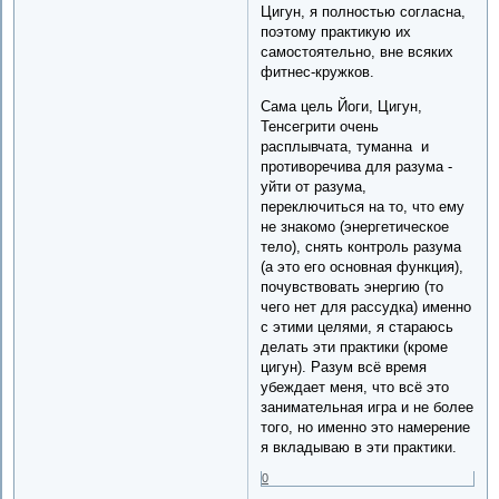
Цигун, я полностью согласна,
поэтому практикую их
самостоятельно, вне всяких
фитнес-кружков.
Сама цель Йоги, Цигун,
Тенсегрити очень
расплывчата, туманна и
противоречива для разума -
уйти от разума,
переключиться на то, что ему
не знакомо (энергетическое
тело), снять контроль разума
(а это его основная функция),
почувствовать энергию (то
чего нет для рассудка) именно
с этими целями, я стараюсь
делать эти практики (кроме
цигун). Разум всё время
убеждает меня, что всё это
занимательная игра и не более
того, но именно это намерение
я вкладываю в эти практики.
0