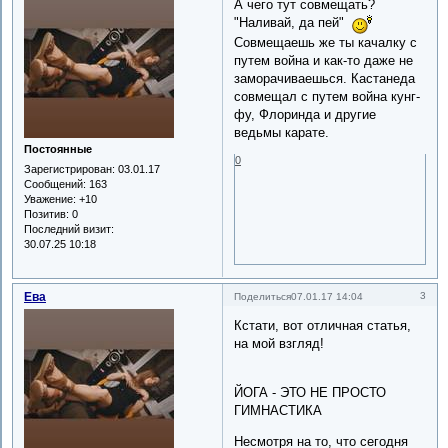
А чего тут совмещать?
"Наливай, да пей"
Совмещаешь же ты качалку с
путем война и как-то даже не
заморачиваешься. Кастанеда
совмещал с путем война кунг-
фу, Флоринда и другие
ведьмы карате.
Постоянные
0
Зарегистрирован
: 03.01.17
Сообщений:
163
Уважение:
+10
Позитив:
0
Последний визит:
30.07.25 10:18
Ева
3
Поделиться
07.01.17 14:04
Кстати, вот отличная статья,
на мой взгляд!
ЙОГА - ЭТО НЕ ПРОСТО
ГИМНАСТИКА
Несмотря на то, что сегодня