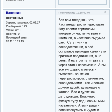
Валентин
17
Поделиться
11.11.18 02:07
Постоянные
Вот вам твердишь, что
Зарегистрирован
: 02.06.17
Кастанеда просто пересказал
Сообщений:
123
йогу своими терминами,
Уважение:
0
которые он частично взял у
Позитив:
0
Последний визит:
шаманов, а частично выдумал
28.11.18 19:19
сам. Суть пути - в
сосредоточении, а всё
остальное приходит само - это
признаки продвижения, а не
цель. И на этом пути прыгать
через этапы невозможно. А вы
все тут дурью маетесь -
пытаетесь заняться
перепросмотром, сталкингом,
сновиденичями - как и всякое
другое дурьё, думающее о
халяве. Вас и дурят как
детсадовцев. Впаривают
физкультуру под необычными
названиями. А вы и рады -
соприкоснулись с чудом и