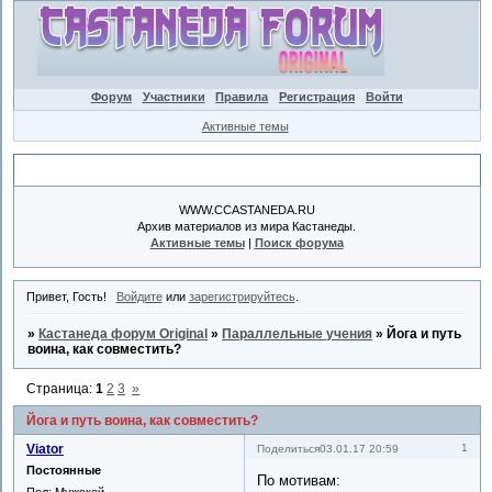
Форум
Участники
Правила
Регистрация
Войти
Активные темы
Объявление
WWW.CCASTANEDA.RU
Архив материалов из мира Кастанеды.
Активные темы
|
Поиск форума
Привет, Гость!
Войдите
или
зарегистрируйтесь
.
»
Кастанеда форум Original
»
Параллельные учения
»
Йога и путь
воина, как совместить?
Страница:
1
2
3
»
Йога и путь воина, как совместить?
Viator
1
Поделиться
03.01.17 20:59
Постоянные
По мотивам:
Пол:
Мужской