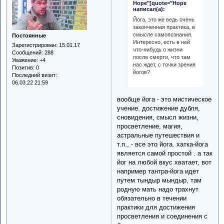
Hope"[quote="Hope
написал(а):
Йога, это же ведь очень
законченная практика, в
смысле самопознания.
Постоянные
Интересно, есть в ней
Зарегистрирован
: 15.01.17
что-нибудь о жизни
Сообщений:
288
после смерти, что там
Уважение:
+4
нас ждет, с точки зрения
Позитив:
0
йогов?
Последний визит:
06.03.22 21:59
вообще йога - это мистическое
учение. достижение дубля,
сновидения, смысл жизни,
просветление, магия,
астральные путешествия и
т.п., - все это йога. хатка-йога
является самой простой . а так
йог на любой вкус хватает, вот
например тантра-йога идет
путем тындыр мындыр, там
родную мать надо трахнут
обязательно в течении
практики для достижения
просветления и соединения с