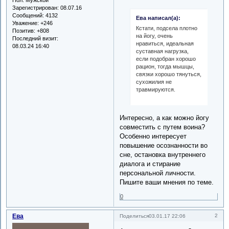
Зарегистрирован
: 08.07.16
Сообщений:
4132
Ева написал(а):
Уважение:
+246
Кстати, подсела плотно
Позитив:
+808
на йогу, очень
Последний визит:
нравиться, идеальная
08.03.24 16:40
суставная нагрузка,
если подобран хорошо
рацион, тогда мышцы,
связки хорошо тянуться,
сухожилия не
травмируются.
Интересно, а как можно йогу
совместить с путем воина?
Особенно интересует
повышение осознанности во
сне, остановка внутреннего
диалога и стирание
персональной личности.
Пишите ваши мнения по теме.
0
Ева
2
Поделиться
03.01.17 22:06