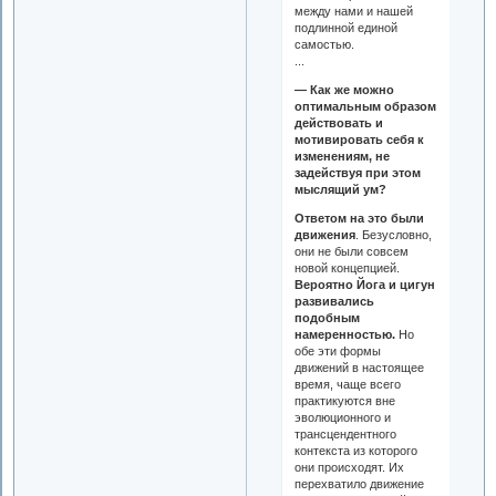
между нами и нашей
подлинной единой
самостью.
...
— Как же можно
оптимальным образом
действовать и
мотивировать себя к
изменениям, не
задействуя при этом
мыслящий ум?
Ответом на это были
движения
. Безусловно,
они не были совсем
новой концепцией.
Вероятно Йога и цигун
развивались
подобным
намеренностью.
Но
обе эти формы
движений в настоящее
время, чаще всего
практикуются вне
эволюционного и
трансцендентного
контекста из которого
они происходят. Их
перехватило движение