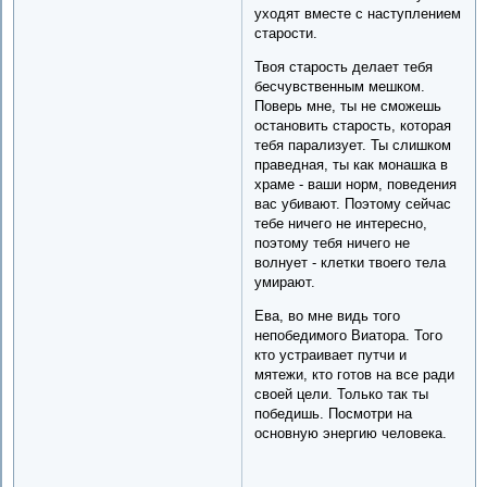
уходят вместе с наступлением
старости.
Твоя старость делает тебя
бесчувственным мешком.
Поверь мне, ты не сможешь
остановить старость, которая
тебя парализует. Ты слишком
праведная, ты как монашка в
храме - ваши норм, поведения
вас убивают. Поэтому сейчас
тебе ничего не интересно,
поэтому тебя ничего не
волнует - клетки твоего тела
умирают.
Ева, во мне видь того
непобедимого Виатора. Того
кто устраивает путчи и
мятежи, кто готов на все ради
своей цели. Только так ты
победишь. Посмотри на
основную энергию человека.