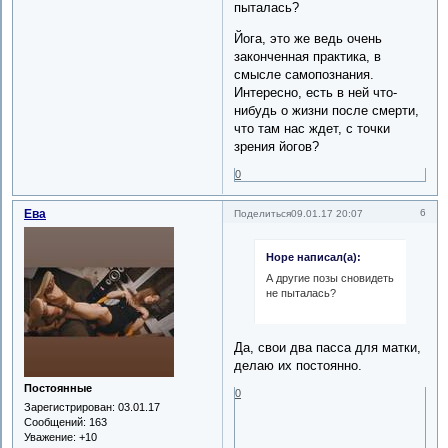
пыталась?
Йога, это же ведь очень
законченная практика, в
смысле самопознания.
Интересно, есть в ней что-
нибудь о жизни после смерти,
что там нас ждет, с точки
зрения йогов?
0
Ева
6
Поделиться
09.01.17 20:07
Hope написал(а):
А другие позы сновидеть
не пыталась?
Да, свои два пасса для матки,
делаю их постоянно.
Постоянные
0
Зарегистрирован
: 03.01.17
Сообщений:
163
Уважение:
+10