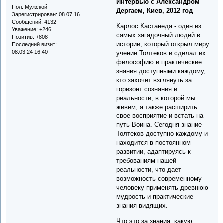
Интервью с Александром
Пол:
Мужской
Дергаем, Киев, 2012 год
Зарегистрирован
: 08.07.16
Сообщений:
4132
Карлос Кастанеда - один из
Уважение:
+246
самых загадочный людей в
Позитив:
+808
истории, который открыл миру
Последний визит:
08.03.24 16:40
учение Толтеков и сделал их
философию и практические
знания доступными каждому,
кто захочет взглянуть за
горизонт сознания и
реальности, в которой мы
живем, а также расширить
свое восприятие и встать на
путь Воина. Сегодня знание
Толтеков доступно каждому и
находится в постоянном
развитии, адаптируясь к
требованиям нашей
реальности, что дает
возможность современному
человеку применять древнюю
мудрость и практические
знания видящих.
Что это за знания, какую