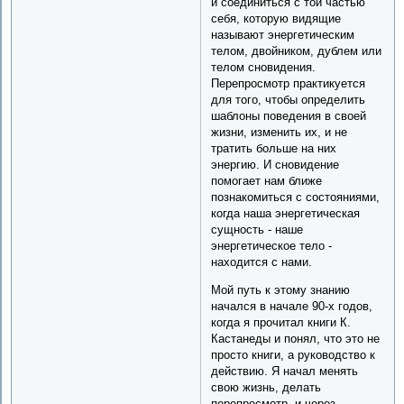
и соединиться с той частью
себя, которую видящие
называют энергетическим
телом, двойником, дублем или
телом сновидения.
Перепросмотр практикуется
для того, чтобы определить
шаблоны поведения в своей
жизни, изменить их, и не
тратить больше на них
энергию. И сновидение
помогает нам ближе
познакомиться с состояниями,
когда наша энергетическая
сущность - наше
энергетическое тело -
находится с нами.
Мой путь к этому знанию
начался в начале 90-х годов,
когда я прочитал книги К.
Кастанеды и понял, что это не
просто книги, а руководство к
действию. Я начал менять
свою жизнь, делать
перепросмотр, и через