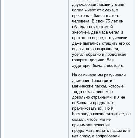
двухчасовой лекции у меня
болел живот от смеха, я
просто влюбился в этого
человека. В свои 75 лет он
обладал неукротимой
энергией, два часа бегал и
прыгал по сцене, его ученики
даже пытались стащить его со
сцены, но он вырывался,
убегал обратно и продолжал
говорить дальше. Вся
аудитория была в восторге.
На семинаре мы разучивали
движения Тенсегрити -
магические пассы, которые
тогда показались мне
довольно странными, и я не
собирался продолжать
практиковать их. Но К.
Кастанеда оказался хитрее, он
сказал, чтобы мы не
принимали решения
продолжать делать пассы или
нет сразу, а попробовали