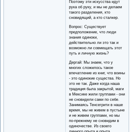
Поэтому эти искусства идут
рука об руку, и мы не делаем
такого разделения, кто
сновидящий, а кто сталкер.
Вопрос: Существует
предположение, что люди
знания одиноки,
действительно ли это так и
возможно ли совмещать этот
путь и личную жизнь?
Дергай: Мы знаем, что у
многих сложилось такое
впечатление из книг, что воины
- это одинокие существа. Но
это не так. Даже когда наша
традиция была закрытой, маги
в Мексике жили группами - они
не сновидели сами по себе.
Занимаясь Тенсегрити в наше
время, мы не живем в пустыне
и не живем группами, но мы
по-прежнему не сновидим в
одиночестве. Из своего
личного опыта и опыта