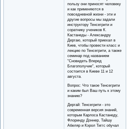
пользу они приносят человеку
и как применяются в
повседневной жизни - эти и
другие вопросы мы задали
инструктору Тенсегрити и
соратнику учеников К.
Кастанеды - Александру
Дергаю, который приехал в
Киев, чтобы провести класс и
лекцию по Тенсегрити, а также
семинар под названием
"Сновидеть Вперед
Благополучие", который
состоится в Киеве 11 и 12
августа.
Вопрос: Что такое Тенсегрити
и каким был Ваш путь к этому
знанию?
Дергай: Тенсегрити - это
современная версия знаний,
которым Карлоса Кастанеду,
Флоринду Доннер, Тайшу
Абеляр и Кэрол Тиггс обучал