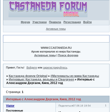
Форум
Участники
Правила
Регистрация
Войти
Активные темы
Объявление
WWW.CCASTANEDA.RU
Архив материалов из мира Кастанеды.
Активные темы
|
Поиск форума
Привет, Гость!
Войдите
или
зарегистрируйтесь
.
»
Кастанеда форум Original
»
#Материалы из мира Кастанеды
»
Интервью: Кастанеда, ведьмы и Cleargreen
»
Интервью с
Александром Дергаем, Киев, 2012 год
Страница:
1
Интервью с Александром Дергаем, Киев, 2012 год
Viator
1
Поделиться
07.08.16 19:54
Постоянные