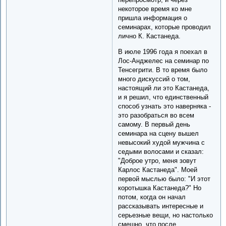
некоторое время ко мне
пришла информация о
семинарах, которые проводил
лично К. Кастанеда.
В июле 1996 года я поехал в
Лос-Анджелес на семинар по
Тенсегрити. В то время было
много дискуссий о том,
настоящий ли это Кастанеда,
и я решил, что единственный
способ узнать это наверняка -
это разобраться во всем
самому. В первый день
семинара на сцену вышел
невысокий худой мужчина с
седыми волосами и сказал:
"Доброе утро, меня зовут
Карлос Кастанеда". Моей
первой мыслью было: "И этот
коротышка Кастанеда?" Но
потом, когда он начал
рассказывать интересные и
серьезные вещи, но настолько
смешно, что после