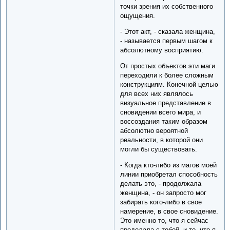
точки зрения их собственного
ощущения.
- Этот акт, - сказала женщина,
- называется первым шагом к
абсолютному восприятию.
От простых объектов эти маги
переходили к более сложным
конструкциям. Конечной целью
для всех них являлось
визуальное представление в
сновидении всего мира, и
воссоздания таким образом
абсолютно вероятной
реальности, в которой они
могли бы существовать.
- Когда кто-либо из магов моей
линии приобретал способность
делать это, - продолжала
женщина, - он запросто мог
забирать кого-либо в свое
намерение, в свое сновидение.
Это именно то, что я сейчас
проделала с тобой, и то, что я