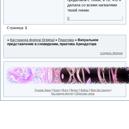
делала со всеми нагвалями
твоей линии.
0
Страница:
1
»
Кастанеда форум Original
»
Практика
»
Визуальное
представление в сновидении, практика Арендатора
создать форум
Лунные фазы
|
Книги
|
Фото
|
Видео
|
Файлы
|
Мир Кастанеды
|
Кастанеда форум
|
Обратная связь