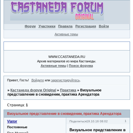
Форум
Участники
Правила
Регистрация
Войти
Активные темы
Объявление
WWW.CCASTANEDA.RU
Архив материалов из мира Кастанеды.
Активные темы
|
Поиск форума
Привет, Гость!
Войдите
или
зарегистрируйтесь
.
»
Кастанеда форум Original
»
Практика
»
Визуальное
представление в сновидении, практика Арендатора
Страница:
1
Визуальное представление в сновидении, практика Арендатора
Viator
1
Поделиться
19.10.16 08:02
Постоянные
Визуальное представление в
Пол:
Мужской