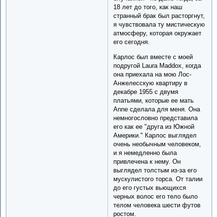
18 лет до того, как наш
странный брак был расторгнут,
я чувствовала ту мистическую
атмосферу, которая окружает
его сегодня.
Карлос был вместе с моей
подругой Laura Maddox, когда
она приехала на мою Лос-
Анжелесскую квартиру в
декабре 1955 с двумя
платьями, которые ее мать
Anne cделала для меня. Она
немногословно представила
его как ее "друга из Южной
Америки." Карлос выглядел
очень необычным человеком,
и я немедленно была
привлечена к нему. Он
выглядел толстым из-за его
мускулистого торса. От талии
до его густых вьющихся
черных волос его тело было
телом человека шести футов
ростом.