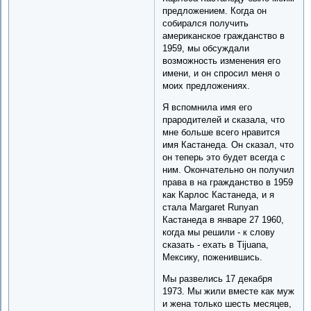
предложением. Когда он
собирался получить
американское гражданство в
1959, мы обсуждали
возможность изменения его
имени, и он спросил меня о
моих предложениях.
Я вспомнила имя его
прародителей и сказала, что
мне больше всего нравится
имя Кастанедa. Он сказал, что
он теперь это будет всегда с
ним. Окончательно он получил
права в на гражданство в 1959
как Карлос Кастанедa, и я
стала Margaret Runyan
Кастанедa в январе 27 1960,
когда мы решили - к слову
сказать - ехать в Tijuana,
Мексику, поженившись.
Мы развелись 17 декабря
1973. Мы жили вместе как муж
и жена только шесть месяцев,