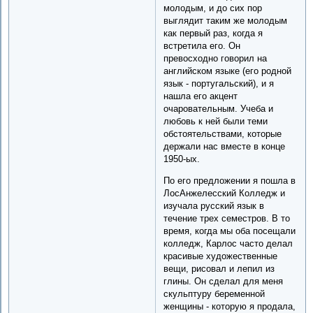
молодым, и до сих пор
выглядит таким же молодым
как первый раз, когда я
встретила его. Он
превосходно говорил на
английском языке (его родной
язык - португальский), и я
нашла его акцент
очаровательным. Учеба и
любовь к ней были теми
обстоятельствами, которые
держали нас вместе в конце
1950-ых.
По его предложении я пошла в
ЛосАнжелесский Колледж и
изучала русский язык в
течение трех семестров. В то
время, когда мы оба посещали
колледж, Карлос часто делал
красивые художественные
вещи, рисовал и лепил из
глины. Он cделал для меня
скульптуру беременной
женщины - которую я продала,