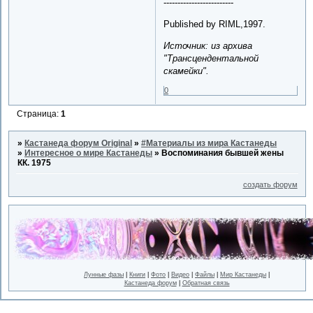
-------------------------
Published by RIML,1997.
Источник: из архива
"Трансцендентальной
скамейки".
0
Страница:
1
»
Кастанеда форум Original
»
#Материалы из мира Кастанеды
»
Интересное о мире Кастанеды
»
Воспоминания бывшей жены
КК. 1975
создать форум
Лунные фазы
|
Книги
|
Фото
|
Видео
|
Файлы
|
Мир Кастанеды
|
Кастанеда форум
|
Обратная связь