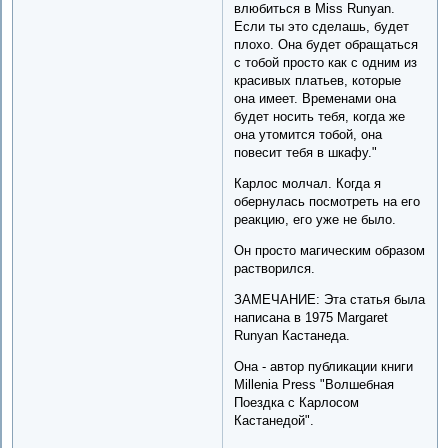
влюбиться в Miss Runyan.
Если ты это сделашь, будет
плохо. Она будет обращаться
с тобой просто как с одним из
красивых платьев, которые
она имеет. Временами она
будет носить тебя, когда же
она утомится тобой, она
повесит тебя в шкафу."
Карлос молчал. Когда я
обернулась посмотреть на его
реакцию, его уже не было.
Он просто магическим образом
растворился.
ЗАМЕЧАНИЕ: Эта статья была
написана в 1975 Margaret
Runyan Кастанедa.
Она - автор публикации книги
Millenia Press "Волшебная
Поездка с Карлосом
Кастанедой".