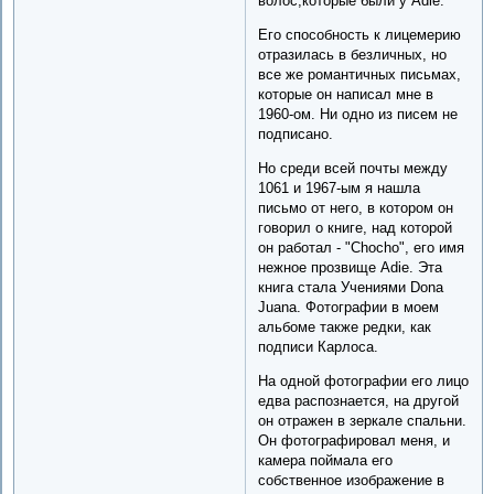
волос,которые были у Adie.
Его способность к лицемерию
отразилась в безличных, но
все же романтичных письмах,
которые он написал мне в
1960-ом. Ни одно из писем не
подписано.
Но среди всей почты между
1061 и 1967-ым я нашла
письмо от него, в котором он
говорил о книге, над которой
он работал - "Chocho", его имя
нежное прозвище Adie. Эта
книга стала Учениями Donа
Juanа. Фотографии в моем
альбоме также редки, как
подписи Карлоса.
На одной фотографии его лицо
едва распознается, на другой
он отражен в зеркале спальни.
Он фотографировал меня, и
камера поймала его
собственное изображение в