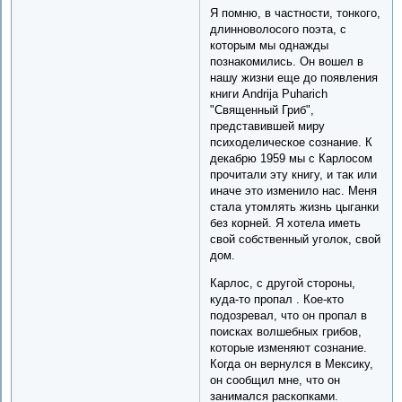
Я помню, в частности, тонкого,
длинноволосого поэта, с
которым мы однажды
познакомились. Он вошел в
нашу жизни еще до появления
книги Andrija Puharich
"Священный Гриб",
представившей миру
психоделическое сознание. К
декабрю 1959 мы с Карлосом
прочитали эту книгу, и так или
иначе это изменило нас. Меня
стала утомлять жизнь цыганки
без корней. Я хотела иметь
свой собственный уголок, свой
дом.
Карлос, с другой стороны,
куда-то пропал . Кое-кто
подозревал, что он пропал в
поисках волшебных грибов,
которые изменяют сознание.
Когда он вернулся в Мексику,
он сообщил мне, что он
занимался раскопками.