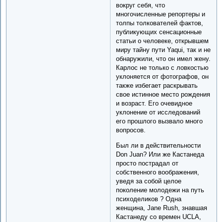
вокруг себя, что
многочисленные репортеры и
толпы толкователей фактов,
публикующих сенсационные
статьи о человеке, открывшем
миру тайну пути Yaqui, так и не
обнаружили, что он имел жену.
Карлос не только с ловкостью
уклоняется от фотографов, он
также избегает раскрывать
свое истинное место рождения
и возраст. Его очевидное
уклонение от исследований
его прошлого вызвало много
вопросов.
Был ли в действительности
Don Juan? Или же Кастанедa
просто пострадал от
собственного воображения,
уведя за собой целое
поколение молодежи на путь
психоделиков ? Одна
женщина, Jane Rush, знавшая
Кастанеду со времен UCLA,