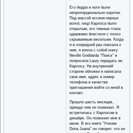
Его бедра и ноги были
непропорционально коротки.
Под массой иссиня-черных
волос лицо Карлоса было
открытым, его темные глаза
одержимо блестели с плохо
скрываемым весельем. Когда
я в очередной раз поехала к
ним, я взяла с собой книгу
Neville Goddardа "Поиск" и
попросила Laurу передать ее
Карлосу. На внутренней
стороне обложки я написала
свое имя, адрес и номер
телефона в качестве
приглашения войти со мной в
контакт.
Прошло шесть месяцев,
прежде чем он позвонил. Я
встретилась с Карлосом в
декабре. Он позвонил мне в
июне. В его книге "Учение
Donа Juanа" он говорит, что он