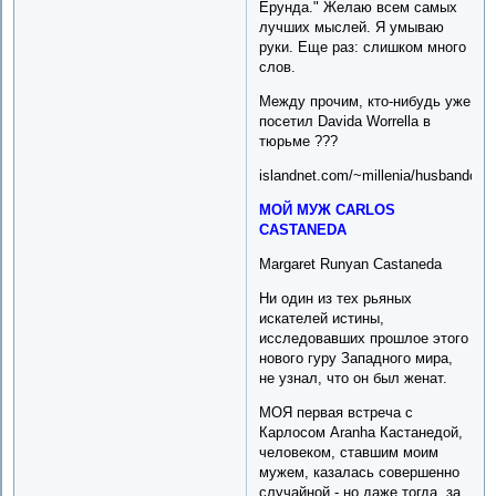
Ерунда." Желаю всем самых
лучших мыслей. Я умываю
руки. Еще раз: слишком много
слов.
Между прочим, кто-нибудь уже
посетил Davidа Worrellа в
тюрьме ???
islandnet.com/~millenia/husbandcarl
МОЙ МУЖ CARLOS
CASTANEDA
Margaret Runyan Castaneda
Ни один из тех рьяных
искателей истины,
исследовавших прошлое этого
нового гуру Западного мира,
не узнал, что он был женат.
МОЯ первая встреча с
Карлосом Aranha Кастанедой,
человеком, ставшим моим
мужем, казалась совершенно
случайной - но даже тогда, за