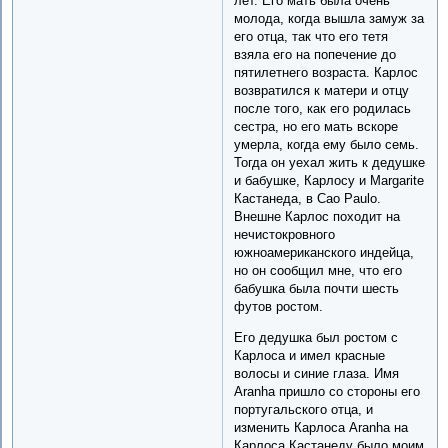
лет. Его мать была очень
молода, когда вышла замуж за
его отца, так что его тетя
взяла его на попечение до
пятилетнего возраста. Карлос
возвратился к матери и отцу
после того, как его родилась
сестра, но его мать вскоре
умерла, когда ему было семь.
Тогда он уехал жить к дедушке
и бабушке, Карлосу и Margaritе
Кастанеда, в Сао Paulo.
Внешне Карлос походит на
нечистокровного
южноамериканского индейца,
но он сообщил мне, что его
бабушка была почти шесть
футов ростом.
Его дедушка был ростом с
Карлоса и имел красные
волосы и синие глаза. Имя
Aranha пришло со стороны его
португальского отца, и
изменить Карлоса Aranha на
Карлоса Кастанеду было моим