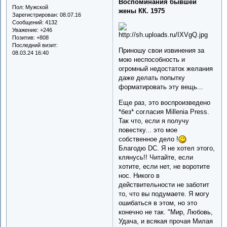
Воспоминания бывшей
Пол:
Мужской
жены КК. 1975
Зарегистрирован
: 08.07.16
Сообщений:
4132
Уважение:
+246
Позитив:
+808
Последний визит:
Приношу свои извинения за
08.03.24 16:40
мою неспособность и
огромный недостаток желания
даже делать попытку
форматировать эту вещь...
Еще раз, это воспроизведено
*без* согласия Millenia Press.
Так что, если я получу
повестку... это мое
собственное дело !
Благодю DC. Я не хотел этого,
клянусь!! Читайте, если
хотите, если нет, не воротите
нос. Никого в
действительности не заботит
то, что вы подумаете. Я могу
ошибаться в этом, но это
конечно не так. "Мир, Любовь,
Удача, и всякая прочая Милая