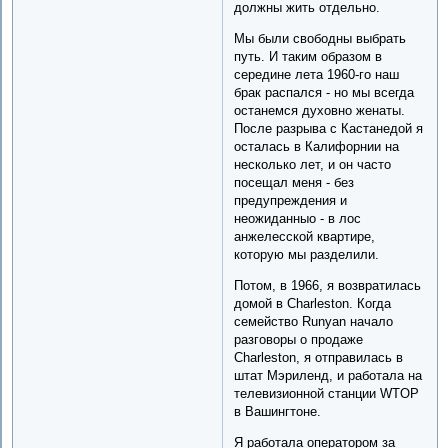
должны жить отдельно.
Мы были свободны выбрать
путь. И таким образом в
середине лета 1960-го наш
брак распался - но мы всегда
останемся духовно женаты.
После разрыва с Кастанедой я
осталась в Калифорнии на
несколько лет, и он часто
посещал меня - без
предупреждения и
неожиданныо - в лос
анжелесской квартире,
которую мы разделили.
Потом, в 1966, я возвратилась
домой в Charleston. Когда
семейство Runyan начало
разговоры о продаже
Charleston, я отправилась в
штат Мэриленд, и работала на
телевизионной станции WTOP
в Вашингтоне.
Я работала оператором за