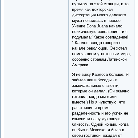
пультом на этой станции, в то
время как докторская
диссертация моего далекого
мужа появилась в прессе.
Учение Donа Juanа начало
психическую революция - и я
подумала:"Какое совпадение!
" Карлос всегда говорил о
начале революции. Он хотел
помочь всем угнетенным мира,
особенно странам Латинской
Америки.
Я не вижу Карлоса больше. Я
забыла наши беседы - и
замечательные спагетти,
которые он делал. (Он обычно
готовил, когда мы жили
вместе.) Но я чувствую, что
расстояние и время,
разделенность и его успех не
изменили нашу духовную
близость. Одной ночью, когда
он был в Мексике, я была в
своей гостиной, ожидая от