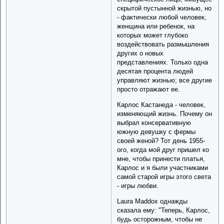
скрытой пустынной жизнью, но
- фактически любой человек,
женщина или ребенок, на
которых может глубоко
воздействовать размышления
других о новых
представлениях. Только одна
десятая процента людей
управляют жизнью; все другие
просто отражают ее.
Карлос Кастанедa - человек,
изменяющий жизнь. Почему он
выбрал консервативную
южную девушку с фермы
своей женой? Тот день 1955-
ого, когда мой друг пришел ко
мне, чтобы принести платья,
Карлос и я были участниками
самой старой игры этого света
- игры любви.
Laura Maddox однажды
сказала ему: "Теперь, Карлос,
будь осторожным, чтобы не