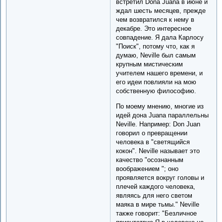
встретил Donа Juanа в июне и
ждал шесть месяцев, прежде
чем возвратился к нему в
декабре. Это интересное
совпадение. Я дала Карлосу
"Поиск", потому что, как я
думаю, Neville был самым
крупным мистическим
учителем нашего времени, и
его идеи повлияли на мою
собственную философию.
По моему мнению, многие из
идей дона Juanа параллельны
Neville. Например: Don Juan
говорил о превращении
человека в "светящийся
кокон". Neville называет это
качество "осознанным
воображением "; оно
проявляется вокруг головы и
плечей каждого человека,
являясь для него светом
маяка в мире тьмы." Neville
также говорит: "Безличное