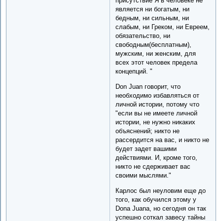
присутствие Я в человеке не
является ни богатым, ни
бедным, ни сильным, ни
слабым, ни Греком, ни Евреем,
обязательство, ни
свободным(бесплатным),
мужским, ни женским, для
всех этот человек предела
концепций. "
Don Juan говорит, что
необходимо избавляться от
личной истории, потому что
"если вы не имеете личной
истории, не нужно никаких
объяснений; никто не
рассердится на вас, и никто не
будет задет вашими
действиями. И, кроме того,
никто не сдерживает вас
своими мыслями."
Карлос был неуловим еще до
того, как обучился этому у
Donа Juanа, но сегодня он так
успешно соткал завесу тайны