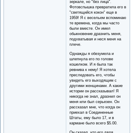
зеркале, но "без лица".
Фотовспышка превратила его в
"светящийся кокон" еще в
1959! Я с весельем вспоминаю
те времена, когда мы часто
были вместе. Он имел
обыкновение дразнить меня,
подхватывая и неся меня на
плече.
Однажды я обезумела и
шлепнула его по голове
кошелком. И я была так
ревнива к нему! Я хотела
преследовать его, чтобы
увидеть его выходящим с
другими женщинами. А какие
истории он рассказывал! Я
никогда не знал, дразнил он
меня или был серьезен. Он
рассказал мне, что когда он
приехал в Соединенные
Штаты, ему было 17, и в
кармане было всего $5.00.
Он сказал, что его дядя