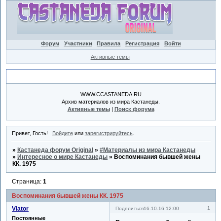
Форум
Участники
Правила
Регистрация
Войти
Активные темы
Объявление
WWW.CCASTANEDA.RU
Архив материалов из мира Кастанеды.
Активные темы
|
Поиск форума
Привет, Гость!
Войдите
или
зарегистрируйтесь
.
»
Кастанеда форум Original
»
#Материалы из мира Кастанеды
»
Интересное о мире Кастанеды
»
Воспоминания бывшей жены
КК. 1975
Страница:
1
Воспоминания бывшей жены КК. 1975
Viator
1
Поделиться
16.10.16 12:00
Постоянные