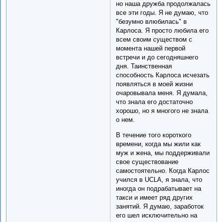
но наша дружба продолжалась
все эти годы. Я не думаю, что
"безумно влюбилась" в
Карлоса. Я просто любила его
всем своим существом с
момента нашей первой
встречи и до сегодняшнего
дня. Таинственная
способность Карлоса исчезать
появляться в моей жизни
очаровывала меня. Я думала,
что знала его достаточно
хорошо, но я многого не знала
о нем.
В течение того короткого
времени, когда мы жили как
муж и жена, мы поддерживали
свое существование
самостоятельно. Когда Карлос
учился в UCLA, я знала, что
иногда он подрабатывает на
такси и имеет ряд других
занятий. Я думаю, заработок
его шел исключительно на