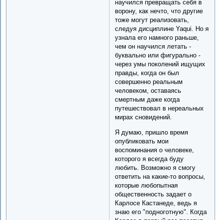
научился превращать себя в
ворону, как нечто, что другие
тоже могут реализовать,
следуя дисциплине Yaqui. Но я
узнала его намного раньше,
чем он научился летать -
буквально или фигурально -
через умы поколений ищущих
правды, когда он был
совершенно реальным
человеком, оставаясь
смертным даже когда
путешествовал в нереальных
мирах сновидений.
Я думаю, пришло время
опубликовать мои
воспоминания о человеке,
которого я всегда буду
любить. Возможно я смогу
ответить на какие-то вопросы,
которые любопытная
общественность задает о
Карлосе Кастанеде, ведь я
знаю его "подноготную". Когда