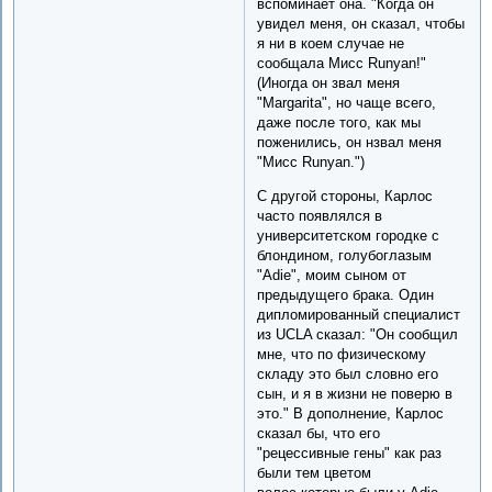
вспоминает она. "Когда он
увидел меня, он сказал, чтобы
я ни в коем случае не
сообщала Мисс Runyan!"
(Иногда он звал меня
"Margarita", но чаще всего,
даже после того, как мы
поженились, он нзвал меня
"Мисс Runyan.")
С другой стороны, Карлос
часто появлялся в
университетском городке с
блондином, голубоглазым
"Adie", моим сыном от
предыдущего брака. Один
дипломированный специалист
из UCLA сказал: "Он сообщил
мне, что по физическому
складу это был словно его
сын, и я в жизни не поверю в
это." В дополнение, Карлос
сказал бы, что его
"рецессивные гены" как раз
были тем цветом