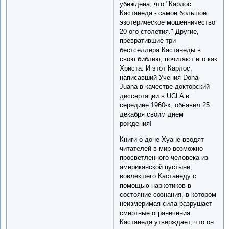
убеждена, что "Карлос
Кастанедa - самое большое
эзотерическое мошенничество
20-ого столетия." Другие,
превратившие три
бестселлера Кастанеды в
свою библию, почитают его как
Христа. И этот Карлос,
написавший Учения Donа
Juanа в качестве докторский
диссертации в UCLA в
середине 1960-х, обьявил 25
декабря своим днем
рождения!
Книги о доне Хуане вводят
читателей в мир возможно
просветленного человека из
американской пустыни,
вовлекшего Кастанеду с
помощью наркотиков в
состояние сознания, в котором
неизмеримая сила разрушает
смертные ограничения.
Кастанедa утверждает, что он