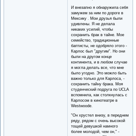
И внезапно я обнаружила себя
замужем за ним по дороге в
Мексику . Мои друзья были
удивлены. Я не делала
никаких усилий, чтобы
сохранить брак в тайне. Мое
семейство, традиционные
баптисты, не одобряло этого -
Карлос был "другим". Но они
были на другом конце
континента, и в любом случае
я могла делать все, что мне
было угодно. Это можло быть
важно только для Карлоса, -
сохранить тайну брака. Моя
студенческий подруга по UCLA
вспомнила, как столкнулась с
Карлосом в кинотеатре в
Westwoodе.
"Он хрустел внизу, в переднем
ряду, рядом с очень высокой
тощей девушкой намного
более молодой, чем он," -