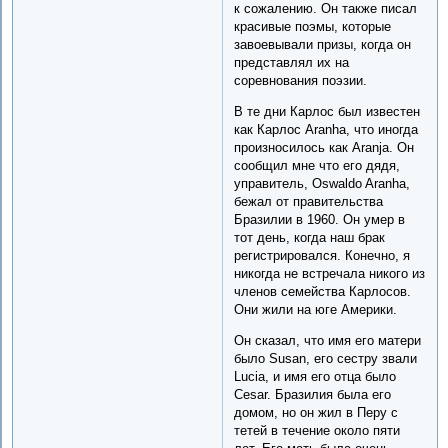
к сожалению. Он также писал
красивые поэмы, которые
завоевывали призы, когда он
представлял их на
соревнования поэзии.
В те дни Карлос был известен
как Карлос Aranha, что иногда
произносилось как Aranja. Он
сообщил мне что его дядя,
управитель, Oswaldo Aranha,
бежал от правительства
Бразилии в 1960. Он умер в
тот день, когда наш брак
регистрировался. Конечно, я
никогда не встречала никого из
членов семейства Карлосов.
Они жили на юге Америки.
Он сказал, что имя его матери
было Susan, его сестру звали
Lucia, и имя его отца было
Cesar. Бразилия была его
домом, но он жил в Перу с
тетей в течение около пяти