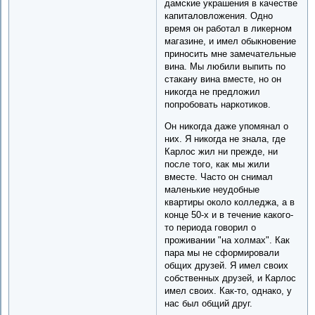
дамские украшения в качестве
капиталовложения. Одно
время он работал в ликерном
магазине, и имел обыкновение
приносить мне замечательные
вина. Мы любили выпить по
стакану вина вместе, но он
никогда не предложил
попробовать наркотиков.
Он никогда даже упомянал о
них. Я никогда не знала, где
Карлос жил ни прежде, ни
после того, как мы жили
вместе. Часто он снимал
маленькие неудобные
квартиры около колледжа, а в
конце 50-х и в течение какого-
то периода говорил о
проживании "на холмах". Как
пара мы не сформировали
общих друзей. Я имел своих
собственных друзей, и Карлос
имел своих. Как-то, однако, у
нас был общий друг.