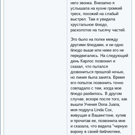
него звонка. Внезапно я
услышала на кухне громкий
треск, похожий на слабый
выстрел. Там я увидела
хрустальное блюдо,
расколотое на тысячу частей.
Это было на полке между
другими блюдами, и ни одно
блюдо выше или ниже его не
передвигались. На следующий
день Карлос позвонил и
сказал, что пытался
дозвониться прошлой ночью,
но линия была занята. Время
его попыток позвонить точно
совпадало с тем, когда мое
блюдо разбилось. В другом
случае, вскоре после того, как
вышли Учения Donа Juanа,
моя подруга Linda Cox,
живущая в Вашингтоне, купив
и прочитав ее, позвонила мне
и сказала, что видела "черную
ворону в своей библиотеке,