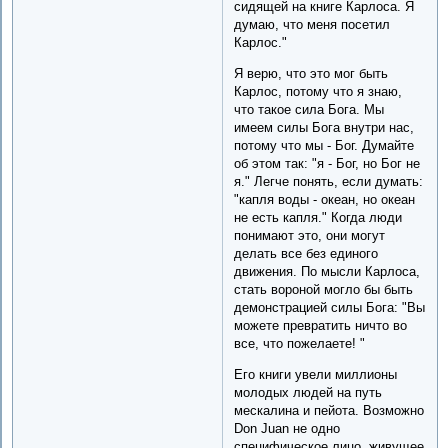
сидящей на книге Карлоса. Я
думаю, что меня посетил
Карлос."
Я верю, что это мог быть
Карлос, потому что я знаю,
что такое сила Бога. Мы
имеем силы Бога внутри нас,
потому что мы - Бог. Думайте
об этом так: "я - Бог, но Бог не
я." Легче понять, если думать:
"капля воды - океан, но океан
не есть капля." Когда люди
понимают это, они могут
делать все без единого
движения. По мысли Карлоса,
стать вороной могло бы быть
демонстрацией силы Бога: "Вы
можете превратить ничто во
все, что пожелаете! "
Его книги yвели миллионы
молодых людей на путь
мескалина и пейота. Возможно
Don Juan не одно
специфическое лицо, живущее