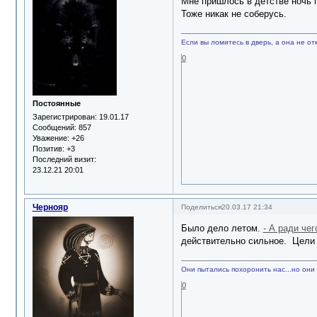
Мне пришлось в детстве ночь п
Тоже никак не соберусь.
Если вы ломитесь в дверь, а она не отк
0
Постоянные
Зарегистрирован
: 19.01.17
Сообщений:
857
Уважение:
+26
Позитив:
+3
Последний визит:
23.12.21 20:01
Чернояр
Поделиться
20.03.17 21:34
Было дело летом.
- А ради че
действительно сильное. Цели б
Они пытались похоронить нас...но они 
0