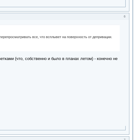
6
 перепросматривать все, что всплывет на поверхность от депривации.
тками (что, собственно и было в планах летом) - конечно не
7