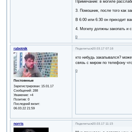
Примечание: в могиле расслаб
3. Помошник, после того как з
В 6:00 или 6:30 он приходит ва
4. Могилу должны закопать и сп
0
rabotnik
Поделиться
20.03.17 07:16
кто нибудь закапывался? может
связь с миром по телефону что
0
Постоянные
Зарегистрирован
: 15.01.17
Сообщений:
288
Уважение:
+4
Позитив:
0
Последний визит:
06.03.22 21:59
norris
Поделиться
20.03.17 11:15