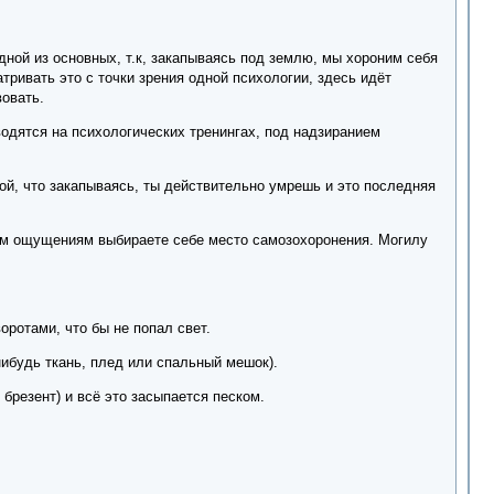
одной из основных, т.к, закапываясь под землю, мы хороним себя
тривать это с точки зрения одной психологии, здесь идёт
овать.
оводятся на психологических тренингах, под надзиранием
ой, что закапываясь, ты действительно умрешь и это последняя
ним ощущениям выбираете себе место самозохоронения. Могилу
оротами, что бы не попал свет.
нибудь ткань, плед или спальный мешок).
брезент) и всё это засыпается песком.