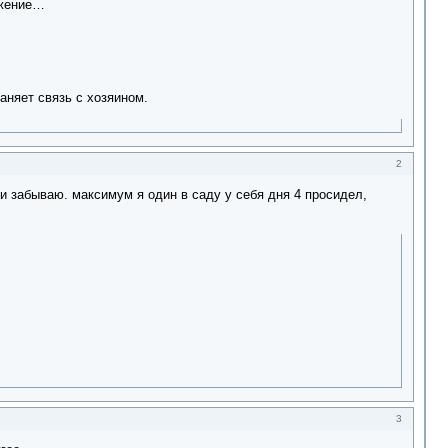
ужение…
раняет связь с хозяином.
2
 и забываю. максимум я один в саду у себя дня 4 просидел,
3