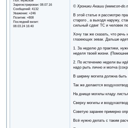
Пол:
Мужской
Зарегистрирован
: 08.07.16
© Хроники Акаши (wwwcon-do.na
Сообщений:
4132
Уважение:
+246
В этой статье я рассмотрю пра
Позитив:
+808
старого , а выходя наружу, ст
Последний визит:
сильный сдвиг ТС и человек по
08.03.24 16:40
Хочу так же сказать, что речь
глазеющих зевак. Дальше идет
1. За неделю до практики, нуж
неделя твоей жизни. (Помошник
2. По истечению недели вы ид
надо рыть лично и молча (сохр
В ширину могила должна быть т
Так же делаются воздухоотводы
На днище могилы кладу листья 
Сверху могилы и воздухаотводо
Советую заранее примерно опр
Всё нужно делать с таким расч