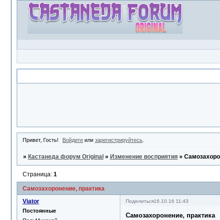
Объявление
Привет, Гость!
Войдите
или
зарегистрируйтесь
.
»
Кастанеда форум Original
»
Изменение восприятия
»
Самозахоро
Страница:
1
Самозахоронение, практика
Viator
Поделиться
16.10.16 11:43
Постоянные
Самозахоронение, практика