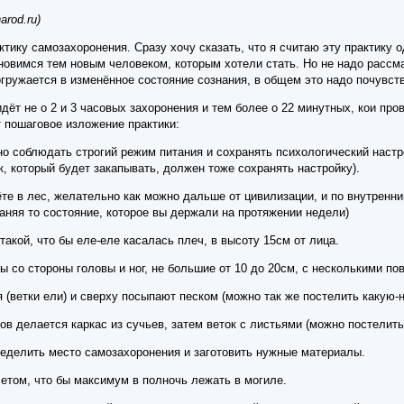
rod.ru)
ктику самозахоронения. Сразу хочу сказать, что я считаю эту практику 
ановимся тем новым человеком, которым хотели стать. Но не надо рассма
гружается в изменённое состояние сознания, в общем это надо почувств
 идёт не о 2 и 3 часовых захоронения и тем более о 22 минутных, кои пр
 пошаговое изложение практики:
но соблюдать строгий режим питания и сохранять психологический настр
, который будет закапывать, должен тоже сохранять настройку).
ёте в лес, желательно как можно дальше от цивилизации, и по внутрен
аняя то состояние, которое вы держали на протяжении недели)
акой, что бы еле-еле касалась плеч, в высоту 15см от лица.
 со стороны головы и ног, не большие от 10 до 20см, с несколькими пов
(ветки ели) и сверху посыпают песком (можно так же постелить какую-
в делается каркас из сучьев, затем веток с листьями (можно постелить 
еделить место самозахоронения и заготовить нужные материалы.
етом, что бы максимум в полночь лежать в могиле.