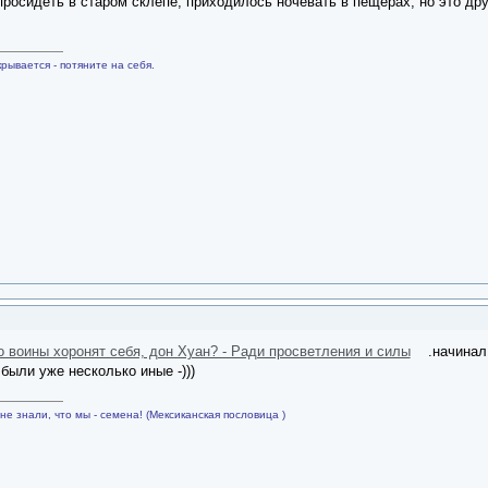
росидеть в старом склепе, приходилось ночевать в пещерах, но это дру
рывается - потяните на себя.
го воины хоронят себя, дон Хуан? - Ради просветления и силы
.начинал с
ыли уже несколько иные -)))
не знали, что мы - семена! (Мексиканская пословица )