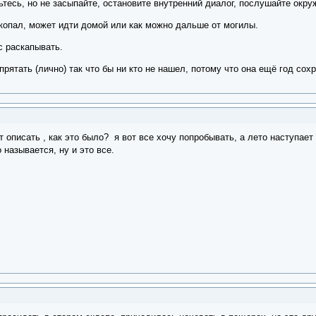
ьтесь, но не засыпайте, остановите внутренний диалог, послушайте окр
акопал, может идти домой или как можно дальше от могилы.
с раскапывать.
рятать (лично) так что бы ни кто не нашел, потому что она ещё год сох
 описать , как это было? я вот все хочу попробывать, а лето наступает
 называется, ну и это все.