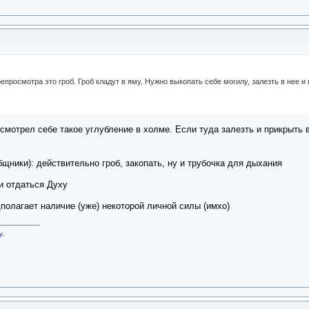
просмотра это гроб. Гроб кладут в яму. Нужно выкопать себе могилу, залезть в нее и
мотрел себе такое углубление в холме. Если туда залезть и прикрыть ве
бщники): действительно гроб, закопать, ну и трубочка для дыхания
и отдаться Духу
полагает наличие (уже) некоторой личной силы (имхо)
у,