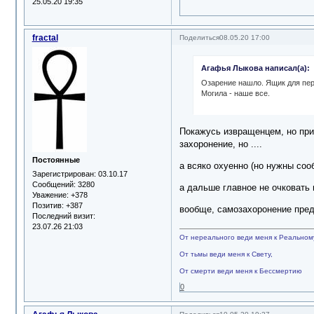
25.05.20 19:35
fractal
Поделиться
08.05.20 17:00
Агафья Лыкова написал(а):
Озарение нашло. Ящик для пере
Могила - наше все.
Покажусь извращенцем, но прис
захоронение, но ....
Постоянные
а всяко охуенно (но нужны соо
Зарегистрирован
: 03.10.17
Сообщений:
3280
а дальше главное не очковать 
Уважение:
+378
Позитив:
+387
вообще, самозахоронение пред
Последний визит:
23.07.26 21:03
От нереального веди меня к Реальном
От тьмы веди меня к Свету,
От смерти веди меня к Бессмертию
0