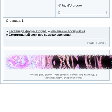
© NEWSru.com
0
Страница:
1
»
Кастанеда форум Original
»
Изменение восприятия
»
Смертельный риск про самозахоронении
создать форум
Лунные фазы
|
Книги
|
Фото
|
Видео
|
Файлы
|
Мир Кастанеды
|
Кастанеда форум
|
Обратная связь