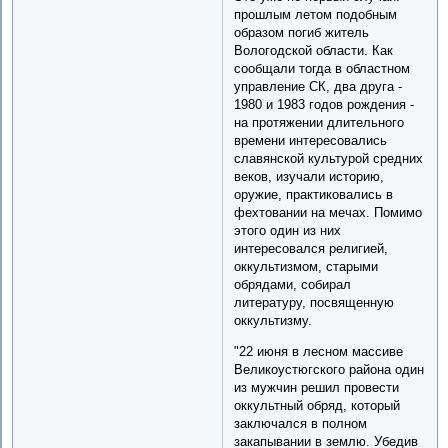
прошлым летом подобным
образом погиб житель
Вологодской области. Как
сообщали тогда в областном
управление СК, два друга -
1980 и 1983 годов рождения -
на протяжении длительного
времени интересовались
славянской культурой средних
веков, изучали историю,
оружие, практиковались в
фехтовании на мечах. Помимо
этого один из них
интересовался религией,
оккультизмом, старыми
обрядами, собирал
литературу, посвященную
оккультизму.
"22 июня в лесном массиве
Великоустюгского района один
из мужчин решил провести
оккультный обряд, который
заключался в полном
закапывании в землю. Убедив