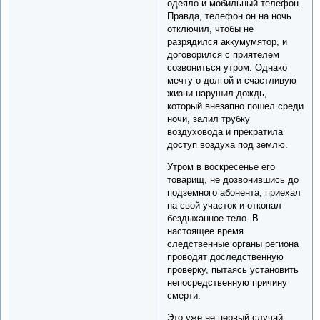
одеяло и мобильный телефон.
Правда, телефон он на ночь
отключил, чтобы не
разрядился аккумумятор, и
договорился с приятелем
созвониться утром. Однако
мечту о долгой и счастливую
жизни нарушил дождь,
который внезапно пошел среди
ночи, залил трубку
воздуховода и прекратила
доступ воздуха под землю.
Утром в воскресенье его
товарищ, не дозвонившись до
подземного абонента, приехал
на свой участок и откопал
бездыханное тело. В
настоящее время
следственные органы региона
проводят доследственную
проверку, пытаясь установить
непосредственную причину
смерти.
Это уже не первый случай: