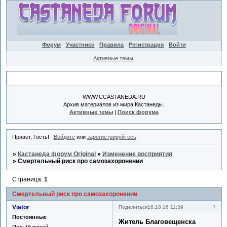
Форум
Участники
Правила
Регистрация
Войти
Активные темы
Объявление
WWW.CCASTANEDA.RU
Архив материалов из мира Кастанеды.
Активные темы
|
Поиск форума
Привет, Гость!
Войдите
или
зарегистрируйтесь
.
»
Кастанеда форум Original
»
Изменение восприятия
»
Смертельный риск про самозахоронении
Страница:
1
Смертельный риск про самозахоронении
Viator
1
Поделиться
16.10.16 11:39
Постоянные
Житель Благовещенска
Пол:
Мужской