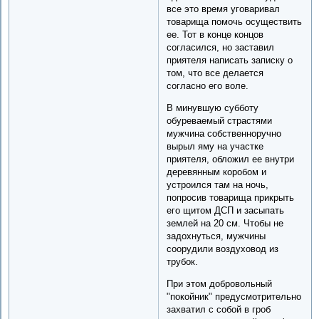
все это время уговаривал
товарища помочь осуществить
ее. Тот в конце концов
согласился, но заставил
приятеля написать записку о
том, что все делается
согласно его воле.
В минувшую субботу
обуреваемый страстями
мужчина собственноручно
вырыл яму на участке
приятеля, обложил ее внутри
деревянным коробом и
устроился там на ночь,
попросив товарища прикрыть
его щитом ДСП и засыпать
землей на 20 см. Чтобы не
задохнуться, мужчины
соорудили воздуховод из
трубок.
При этом добровольный
"покойник" предусмотрительно
захватил с собой в гроб