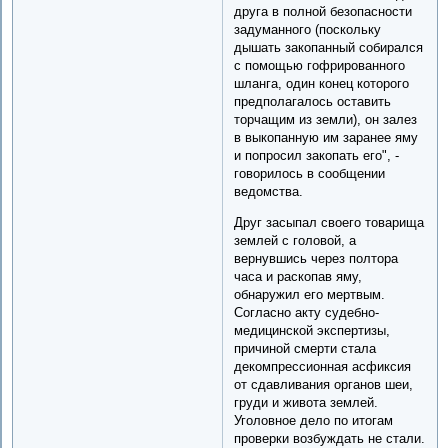
друга в полной безопасности
задуманного (поскольку
дышать закопанный собирался
с помощью гофрированного
шланга, один конец которого
предполагалось оставить
торчащим из земли), он залез
в выкопанную им заранее яму
и попросил закопать его", -
говорилось в сообщении
ведомства.
Друг засыпал своего товарища
землей с головой, а
вернувшись через полтора
часа и раскопав яму,
обнаружил его мертвым.
Согласно акту судебно-
медицинской экспертизы,
причиной смерти стала
декомпрессионная асфиксия
от сдавливания органов шеи,
груди и живота землей.
Уголовное дело по итогам
проверки возбуждать не стали.