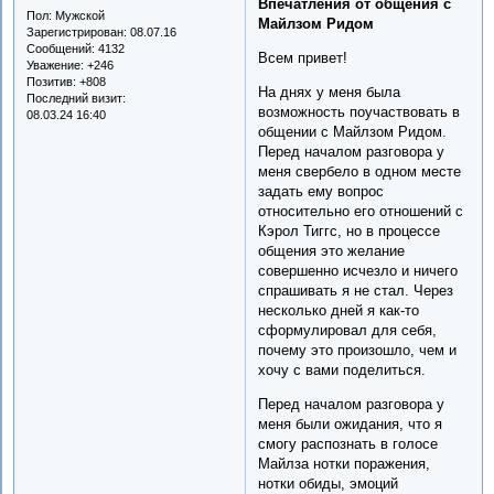
Впечатления от общения с
Пол:
Мужской
Майлзом Ридом
Зарегистрирован
: 08.07.16
Сообщений:
4132
Всем привет!
Уважение:
+246
Позитив:
+808
На днях у меня была
Последний визит:
возможность поучаствовать в
08.03.24 16:40
общении с Майлзом Ридом.
Перед началом разговора у
меня свербело в одном месте
задать ему вопрос
относительно его отношений с
Кэрол Тиггс, но в процессе
общения это желание
совершенно исчезло и ничего
спрашивать я не стал. Через
несколько дней я как-то
сформулировал для себя,
почему это произошло, чем и
хочу с вами поделиться.
Перед началом разговора у
меня были ожидания, что я
смогу распознать в голосе
Майлза нотки поражения,
нотки обиды, эмоций