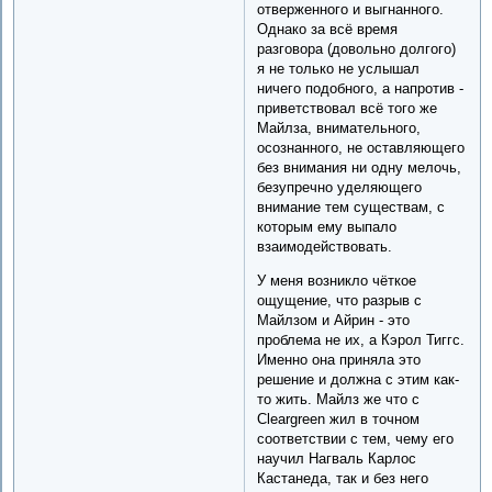
отверженного и выгнанного.
Однако за всё время
разговора (довольно долгого)
я не только не услышал
ничего подобного, а напротив -
приветствовал всё того же
Майлза, внимательного,
осознанного, не оставляющего
без внимания ни одну мелочь,
безупречно уделяющего
внимание тем существам, с
которым ему выпало
взаимодействовать.
У меня возникло чёткое
ощущение, что разрыв с
Майлзом и Айрин - это
проблема не их, а Кэрол Тиггс.
Именно она приняла это
решение и должна с этим как-
то жить. Майлз же что с
Cleargreen жил в точном
соответствии с тем, чему его
научил Нагваль Карлос
Кастанеда, так и без него