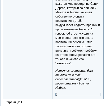
кажется мне поведение Саши
Дергая, который за спиной у
Майлза и Айрин, не имея
собственного опыта
воспитания детей,
выдумывает гадости про них и
про маленького Акселя. Я
говорю об этом исходя из
моего собственного опыта
воспитания ребёнка - мне
хорошо известно сколько
внимания требуется ребёнку
на этапе формирования его
тоналя и какова его
"важность".
Источник: материал был
прислан на e-mail:
carloscastaneda@mail.ru,
посетителем «Толтек
Инфо».
0
Страница:
1