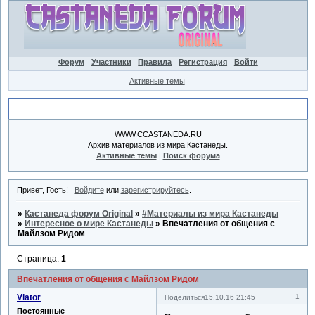
Форум
Участники
Правила
Регистрация
Войти
Активные темы
Объявление
WWW.CCASTANEDA.RU
Архив материалов из мира Кастанеды.
Активные темы
|
Поиск форума
Привет, Гость!
Войдите
или
зарегистрируйтесь
.
»
Кастанеда форум Original
»
#Материалы из мира Кастанеды
»
Интересное о мире Кастанеды
»
Впечатления от общения с
Майлзом Ридом
Страница:
1
Впечатления от общения с Майлзом Ридом
Viator
1
Поделиться
15.10.16 21:45
Постоянные