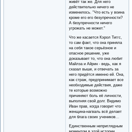
живёт так же. Для него
действительно ничего не
изменилось. "Что есть у воина
кроме его его безупречности?
А безупречности ничего
угрожать не может."
Что же касается Кэрол Тиггс,
то сам факт, что она приняла
на себя такое серьёзное и
опасное решение, уже
доказывает то, что она любит
Майлза и Айрин - ведь, как я
сказал выше, и отвечать за
него придётся именно ей. Она,
как страж, предпринимает все
необходимые действия, даже
те которые возможно
причиняют боль её личности,
выполняя свой долг. Видимо
Иван прав, когда говорит что
женщина-нагваль всё делает
для блага своих учеников…
Единственным неприглядным
моментом в этой истории