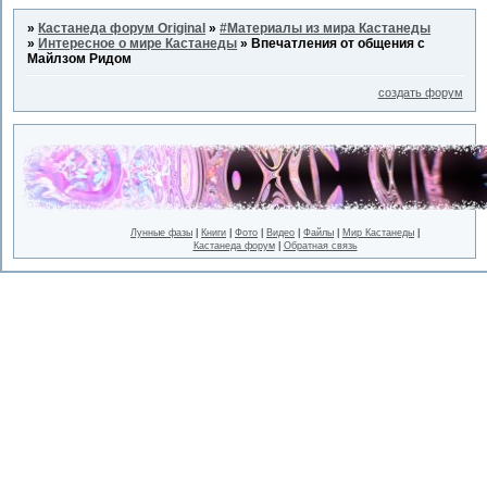
»
Кастанеда форум Original
»
#Материалы из мира Кастанеды
»
Интересное о мире Кастанеды
»
Впечатления от общения с
Майлзом Ридом
создать форум
Лунные фазы
|
Книги
|
Фото
|
Видео
|
Файлы
|
Мир Кастанеды
|
Кастанеда форум
|
Обратная связь