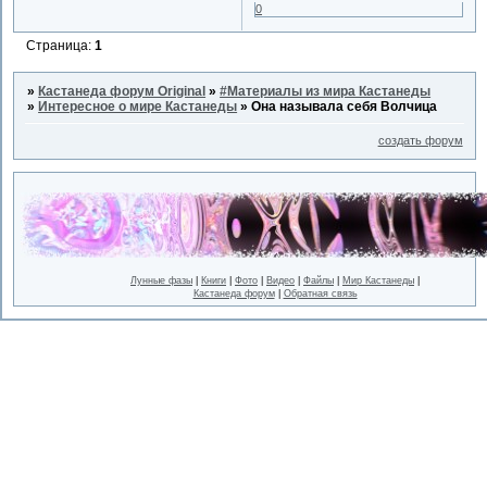
0
Страница:
1
»
Кастанеда форум Original
»
#Материалы из мира Кастанеды
»
Интересное о мире Кастанеды
»
Она называла себя Волчица
создать форум
Лунные фазы
|
Книги
|
Фото
|
Видео
|
Файлы
|
Мир Кастанеды
|
Кастанеда форум
|
Обратная связь