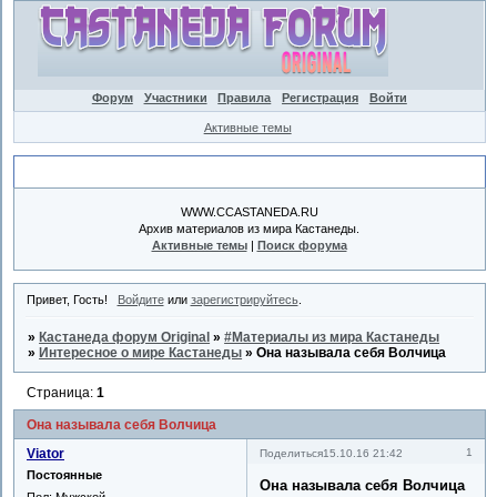
Форум
Участники
Правила
Регистрация
Войти
Активные темы
Объявление
WWW.CCASTANEDA.RU
Архив материалов из мира Кастанеды.
Активные темы
|
Поиск форума
Привет, Гость!
Войдите
или
зарегистрируйтесь
.
»
Кастанеда форум Original
»
#Материалы из мира Кастанеды
»
Интересное о мире Кастанеды
»
Она называла себя Волчица
Страница:
1
Она называла себя Волчица
Viator
1
Поделиться
15.10.16 21:42
Постоянные
Она называла себя Волчица
Пол:
Мужской