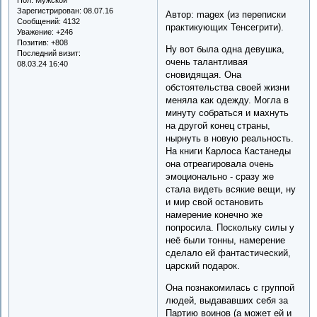
Зарегистрирован
: 08.07.16
Автор: magex (из переписки
Сообщений:
4132
практикующих Тенсегрити).
Уважение:
+246
Позитив:
+808
Ну вот была одна девушка,
Последний визит:
очень талантливая
08.03.24 16:40
сновидящая. Она
обстоятельства своей жизни
меняла как одежду. Могла в
минуту собраться и махнуть
на другой конец страны,
нырнуть в новую реальность.
На книги Карлоса Кастанеды
она отреагировала очень
эмоционально - сразу же
стала видеть всякие вещи, ну
и мир свой остановить
намерение конечно же
попросила. Поскольку силы у
неё были тонны, намерение
сделало ей фантастический,
царский подарок.
Она познакомилась с группой
людей, выдававших себя за
Партию воинов (а может ей и