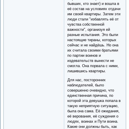
бывших, кто знает) и вошла в
её состав на условиях отдачи
им своей квартиры. Затем эти
люди стали "избавлять её от
чувства собственной
важности", организуя ей
разные испытания. Это были
настоящие тираны, которых
сейчас и не найдёшь. Но она
их считала своими братьями
по партии воинов и
издевательств вынести не
смогла. Она порвала с ними,
лишившись квартиры.
Для нас, посторонних
наблюдателей, было
совершенно очевидно, что
единственная причина, по
которой эта девушка попала в
такую неприятную ситуацию,
была она сама. Её ожидания,
её верования, её суждения о
людях, воинах и Пути воина.
Какие они должны быть, как