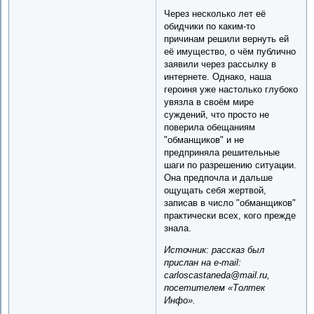
Через несколько лет её
обидчики по каким-то
причинам решили вернуть ей
её имущество, о чём публично
заявили через рассылку в
интернете. Однако, наша
героиня уже настолько глубоко
увязла в своём мире
суждений, что просто не
поверила обещаниям
"обманщиков" и не
предприняла решительные
шаги по разрешению ситуации.
Она предпочла и дальше
ощущать себя жертвой,
записав в число "обманщиков"
практически всех, кого прежде
знала.
Источник: рассказ был
прислан на e-mail:
carloscastaneda@mail.ru,
посетителем «Толтек
Инфо».