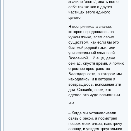
значило “знать”, знать все о
себе так же как о других
частицах этого единого
целого.
Я воспринимала знание,
которое передавалось на
чужом языке, всем своим
существом, как если бы это
был мой родной язык, или
универсальный язык всей
Вселенной… И еще, даже
сейчас, спустя время, я помню
огромное пространство
Благодарности, в котором мы
находились, и в которое я
возвращаюсь, вспоминая эти
дни. Спасибо, всем, кто
сделал это чудо возможным…
****
– Когда мы устанавливали
связь с рекой, я посмотрел
поверх моих очков, навстречу
солнцу, и увидел треугольник