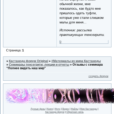
обычной жизни, мне
показалось, как будто мне
пришлось одеть туфли,
которые уже стали слишком
малы для меня...
Источник: рассылка
практикующих тенсегрити.
0
Страница:
1
»
Кастанеда форум Original
»
#Материалы из мира Кастанеды
»
Семинары тенсегрити: лекции и отчеты
»
Отзывы с семинара
"Полнее видеть наш мир"
создать форум
Лунные фазы
|
Книги
|
Фото
|
Видео
|
Файлы
|
Мир Кастанеды
|
Кастанеда форум
|
Обратная связь