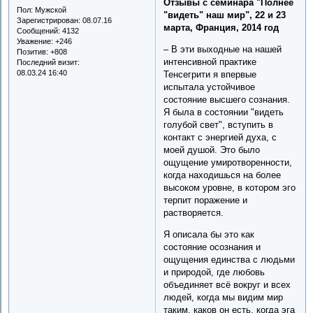
Отзывы с семинара "Полнее
Пол:
Мужской
"видеть" наш мир", 22 и 23
Зарегистрирован
: 08.07.16
марта, Франция, 2014 год
Сообщений:
4132
Уважение:
+246
– В эти выходные на нашей
Позитив:
+808
интенсивной практике
Последний визит:
08.03.24 16:40
Тенсегрити я впервые
испытала устойчивое
состояние высшего сознания.
Я была в состоянии "видеть
голубой свет", вступить в
контакт с энергией духа, с
моей душой. Это было
ощущение умиротворенности,
когда находишься на более
высоком уровне, в котором эго
терпит поражение и
растворяется.
Я описала бы это как
состояние осознания и
ощущения единства с людьми
и природой, где любовь
объединяет всё вокруг и всех
людей, когда мы видим мир
таким, каков он есть, когда эга