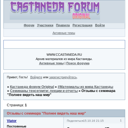
Форум
Участники
Правила
Регистрация
Войти
Активные темы
Объявление
WWW.CCASTANEDA.RU
Архив материалов из мира Кастанеды.
Активные темы
|
Поиск форума
Привет, Гость!
Войдите
или
зарегистрируйтесь
.
»
Кастанеда форум Original
»
#Материалы из мира Кастанеды
»
Семинары тенсегрити: лекции и отчеты
»
Отзывы с семинара
"Полнее видеть наш мир"
Страница:
1
Отзывы с семинара "Полнее видеть наш мир"
Viator
1
Поделиться
15.10.16 21:15
Постоянные