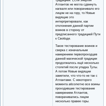
традицией. Если энергия
Атлантов не могла сдвинуть
нагваля или поворачивало его
лицом не на гору, то Новые
видящие это
интерпретировали, как
отклонения данной партии
воинов в сторону от
предписанного традицией Пути
к Свободе.
Такое тестирование воинов и
сверка с изначальным
намерением первопроходцев
данной магической традиции
продолжалось ещё несколько
столетий после упадка Тулы.
А потом Новые видящии
заметили, что что-то не так с
Атлантами. С некоторого
момента абсолютно все воины
проходившие тестирование
намерением Атлантов,
поворачивались лицом
несколько правее горы.