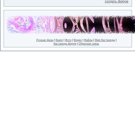
создать форум
Лунные фазы
|
Книги
|
Фото
|
Видео
|
Файлы
|
Мир Кастанеды
|
Кастанеда форум
|
Обратная связь