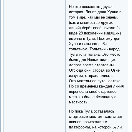
Но это несколько другая
история. Линия дона Хуана в
том виде, как мы её знаем,
(как и множество других
линий) берёт своё начало (в
виде 28 поколений видящих)
именно в Туле. Поэтому дон
Хуан и называл себя
тольтеком. Тольтеки - народ
Тулы или Толана. Это место
было для Новых видящих
долгое время стартовым.
Отсюда они, сгорая во Огне
изнутри, отправлялись в
Окончательное путешествие.
Но со временем каждая линия
перенесла своё стартовое
место в более безлюдную
местность.
Но пока Тула оставалась
стартовым местом, сам старт
воинов происходил с
платформы, на которой были