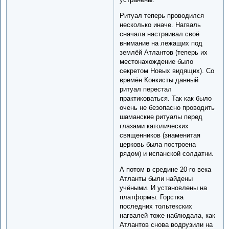
Ритуал теперь проводился
несколько иначе. Нагваль
сначала настраивал своё
внимание на лежащих под
землёй Атлантов (теперь их
местонахождение было
секретом Новых видящих). Со
времён Конкисты данный
ритуал перестал
практиковаться. Так как было
очень не безопасно проводить
шаманские ритуалы перед
глазами католических
священников (знаменитая
церковь была построена
рядом) и испанской солдатни.
А потом в средине 20-го века
Атланты были найдены
учёными. И установлены на
платформы. Горстка
последних тольтекских
нагвалей тоже наблюдала, как
Атлантов снова водрузили на