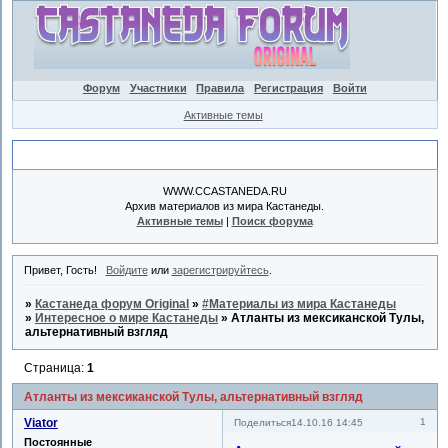
Форум
Участники
Правила
Регистрация
Войти
Активные темы
Объявление
WWW.CCASTANEDA.RU
Архив материалов из мира Кастанеды.
Активные темы
|
Поиск форума
Привет, Гость!
Войдите
или
зарегистрируйтесь
.
»
Кастанеда форум Original
»
#Материалы из мира Кастанеды
»
Интересное о мире Кастанеды
»
Атланты из мексиканской Тулы,
альтернативный взгляд
Страница:
1
Атланты из мексиканской Тулы, альтернативный взгляд
Viator
1
Поделиться
14.10.16 14:45
Постоянные