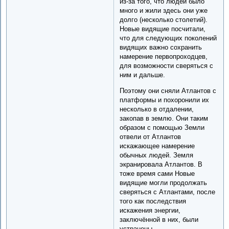
из-за того, что людей было
много и жили здесь они уже
долго (несколько столетий).
Новые видящие посчитали,
что для следующих поколений
видящих важно сохранить
намерение первопроходцев,
для возможности сверяться с
ним и дальше.
Поэтому они сняли Атлантов с
платформы и похоронили их
несколько в отдалении,
закопав в землю. Они таким
образом с помощью Земли
отвели от Атлантов
искажающее намерение
обычных людей. Земля
экранировала Атлантов. В
тоже время сами Новые
видящие могли продолжать
сверяться с Атлантами, после
того как последствия
искажения энергии,
заключённой в них, были
устранены.