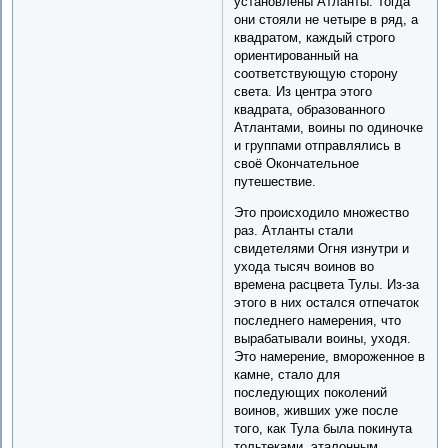
установлены Атланты. Тогда
они стояли не четыре в ряд, а
квадратом, каждый строго
ориентированный на
соответствующую сторону
света. Из центра этого
квадрата, образованного
Атлантами, воины по одиночке
и группами отправлялись в
своё Окончательное
путешествие.
Это происходило множество
раз. Атланты стали
свидетелями Огня изнутри и
ухода тысяч воинов во
времена расцвета Тулы. Из-за
этого в них остался отпечаток
последнего намерения, что
вырабатывали воины, уходя.
Это намерение, вмороженное в
камне, стало для
последующих поколений
воинов, живших уже после
того, как Тула была покинута
тольтеками, эталонным.