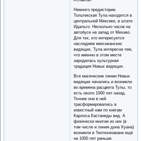
Немного предистории.
Тольтекская Тула находится в
центральной Мексике, в штате
Идальго. Несколько часов на
автобусе на запад от Мехико.
Для тех, кто интересуется
наследием мексиканских
видящих, Тула интересна тем,
что именно в этом месте
зародилась культурная
традиция Новых видящих.
Все магические линии Новых
видящих начались и возникли
во времена расцвета Тулы, то
есть около 1000 лет назад.
Точнее они в ней
трасформировались в
известный нам по книгам
Карлоса Кастанеды вид. А
физически многие из них (в
том числе и линия дона Хуана)
возникли в Теотехиоакане ещё
на 1000 лет раньше.