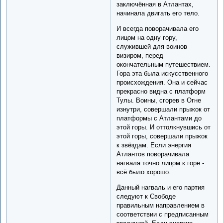
заключённая в Атлантах,
начинала двигать его тело.
И всегда поворачивала его
лицом на одну гору,
служившей для воинов
визиром, перед
окончательным путешествием.
Гора эта была искусственного
происхождения. Она и сейчас
прекрасно видна с платформ
Тулы. Воины, сгорев в Огне
изнутри, совершали прыжок от
платформы с Атлантами до
этой горы. И оттолкнувшись от
этой горы, совершали прыжок
к звёздам. Если энергия
Атлантов поворачивала
нагваля точно лицом к горе -
всё было хорошо.
Данный нагваль и его партия
следуют к Свободе
правильным направлением в
соответствии с предписанным