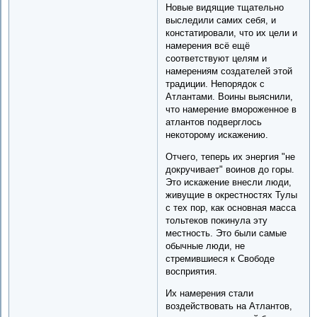
Новые видящие тщательно
выследили самих себя, и
констатировали, что их цели и
намерения всё ещё
соответствуют целям и
намерениям создателей этой
традиции. Непорядок с
Атлантами. Воины выяснили,
что намерение вмороженное в
атлантов подверглось
некоторому искажению.
Отчего, теперь их энергия "не
докручивает" воинов до горы.
Это искажение внесли люди,
живущие в окрестностях Тулы
с тех пор, как основная масса
тольтеков покинула эту
местность. Это были самые
обычные люди, не
стремившиеся к Свободе
восприятия.
Их намерения стали
воздействовать на Атлантов,