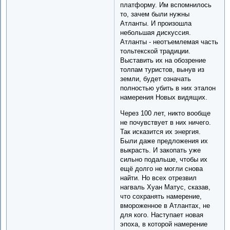
платформу. Им вспомнилось
то, зачем были нужны
Атланты. И произошла
небольшая дискуссия.
Атланты - неотъемлемая часть
тольтекской традиции.
Выставить их на обозрение
толпам туристов, вынув из
земли, будет означать
полностью убить в них эталон
намерения Новых видящих.
Через 100 лет, никто вообще
не почувствует в них ничего.
Так исказится их энергия.
Были даже предложения их
выкрасть. И закопать уже
сильно подальше, чтобы их
ещё долго не могли снова
найти. Но всех отрезвил
нагваль Хуан Матус, сказав,
что сохранять намерение,
вмороженное в Атлантах, не
для кого. Наступает новая
эпоха, в которой намерение