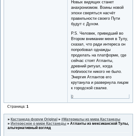
Новых видящих станет
анахронизмом. Воины новой
эпохи сверяться насчёт
правильности своего Пути
будут с Духом.
P.S. Человек, приведший во
Втором внимании меня в Тулу,
сказал, что ради интереса он
попробовал однажды
проделать на платформе, где
сейчас стоят Атланты,
древний ритуал, когда
поблизости никого не было.
Энергия Атлантов его
крутанула и развернула лицом
к городской свалке.
0
Страница:
1
»
Кастанеда форум Original
»
#Материалы из мира Кастанеды
»
Интересное о мире Кастанеды
»
Атланты из мексиканской Тулы,
альтернативный взгляд