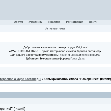
Форум
Участники
Правила
Регистрация
Войти
Активные темы
Добро пожаловать на «Кастанеда форум Original»!
WWW.CCASTANEDA.RU - архив материалов из мира Карлоса Кастанеды.
Для Вашего удобства предусмотрены:
поиск Яндекса
и
поиск форума
.
Действует Telegram канал форума
Голос Духа
.
тересное о мире Кастанеды
»
О выкрикивании слова "Намерение!" (Intent!)
ние!" (Intent!)