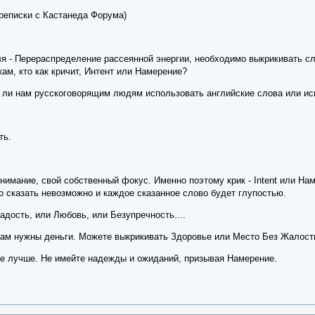
переписки с Кастанеда Форума)
я - Перераспределение рассеянной энергии, необходимо выкрикивать сл
м, кто как кричит, Интент или Намерение?
т ли нам русскоговорящим людям использовать английские слова или исп
ть.
нимание, свой собственный фокус. Именно поэтому крик - Intent или На
о сказать невозможно и каждое сказанное слово будет глупостью.
дость, или Любовь, или Безупречность....
вам нужны деньги. Можете выкрикивать Здоровье или Место Без Жалост
аже лучше. Не имейте надежды и ожиданий, призывая Намерение.