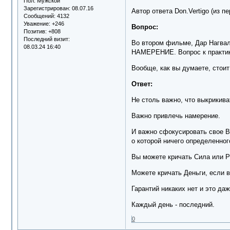
Пол:
Мужской
Зарегистрирован
: 08.07.16
Автор ответа Don.Vertigo (из 
Сообщений:
4132
Уважение:
+246
Вопрос:
Позитив:
+808
Последний визит:
Во втором фильме, Дар Нагвал
08.03.24 16:40
НАМЕРЕНИЕ. Вопрос к практика
Вообще, как вы думаете, стои
Ответ:
Не столь важно, что выкрикива
Важно привлечь намерение.
И важно сфокусировать свое В
о которой ничего определенног
Вы можете кричать Сила или Ра
Можете кричать Деньги, если 
Гарантий никаких нет и это д
Каждый день - последний.
0