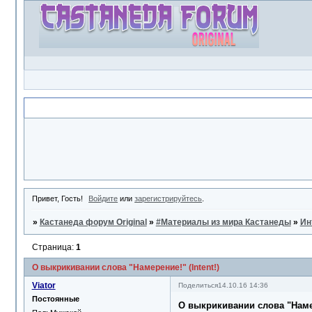
Объявление
Привет, Гость!
Войдите
или
зарегистрируйтесь
.
»
Кастанеда форум Original
»
#Материалы из мира Кастанеды
»
Ин
Страница:
1
О выкрикивании слова "Намерение!" (Intent!)
Viator
Поделиться
14.10.16 14:36
Постоянные
О выкрикивании слова "Намере