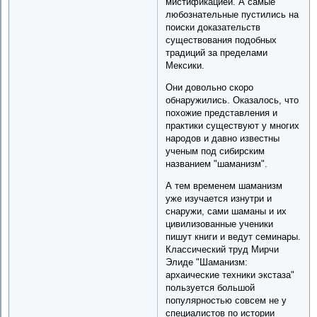
мистификацией. А самые
любознательные пустились на
поиски доказательств
существования подобных
традиций за пределами
Мексики.
Они довольно скоро
обнаружились. Оказалось, что
похожие представления и
практики существуют у многих
народов и давно известны
ученым под сибирским
названием "шаманизм".
А тем временем шаманизм
уже изучается изнутри и
снаружи, сами шаманы и их
цивилизованные ученики
пишут книги и ведут семинары.
Классический труд Мирчи
Элиде "Шаманизм:
архаические техники экстаза"
пользуется большой
популярностью совсем не у
специалистов по истории