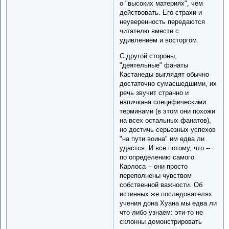
о "высоких материях", чем
действовать. Его страхи и
неуверенность передаются
читателю вместе с
удивлением и восторгом.
С другой стороны,
"деятельные" фанаты
Кастанеды выглядят обычно
достаточно сумасшедшими, их
речь звучит странно и
напичкана специфическими
терминами (в этом они похожи
на всех остальных фанатов),
но достичь серьезных успехов
"на пути воина" им едва ли
удастся. И все потому, что --
по определению самого
Карлоса -- они просто
переполнены чувством
собственной важности. Об
истинных же последователях
учения дона Хуана мы едва ли
что-либо узнаем: эти-то не
склонны демонстрировать