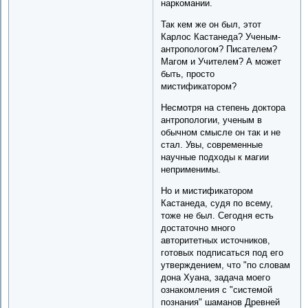
наркомании.
Так кем же он был, этот
Карлос Кастанеда? Ученым-
антропологом? Писателем?
Магом и Учителем? А может
быть, просто
мистификатором?
Несмотря на степень доктора
антропологии, ученым в
обычном смысле он так и не
стал. Увы, современные
научные подходы к магии
неприменимы.
Но и мистификатором
Кастанеда, судя по всему,
тоже не был. Сегодня есть
достаточно много
авторитетных источников,
готовых подписаться под его
утверждением, что "по словам
дона Хуана, задача моего
ознакомления с "системой
познания" шаманов Древней