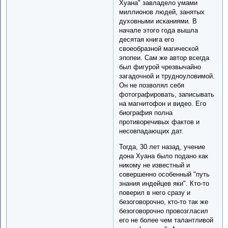
Хуана" завладело умами
миллионов людей, занятых
духовными исканиями. В
начале этого года вышла
десятая книга его
своеобразной магической
эпопеи. Сам же автор всегда
был фигурой чрезвычайно
загадочной и трудноуловимой.
Он не позволял себя
фотографировать, записывать
на магнитофон и видео. Его
биография полна
противоречивых фактов и
несовпадающих дат.
Тогда, 30 лет назад, учение
дона Хуана было подано как
никому не известный и
совершенно особенный "путь
знания индейцев яки". Кто-то
поверил в него сразу и
безоговорочно, кто-то так же
безоговорочно провозгласил
его не более чем талантливой