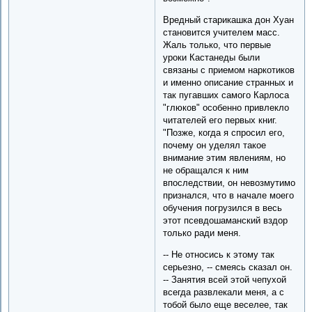
Вредный старикашка дон Хуан
становится учителем масс.
Жаль только, что первые
уроки Кастанеды были
связаны с приемом наркотиков
и именно описание странных и
так пугавших самого Карлоса
"глюков" особенно привлекло
читателей его первых книг.
"Позже, когда я спросил его,
почему он уделял такое
внимание этим явлениям, но
не обращался к ним
впоследствии, он невозмутимо
признался, что в начале моего
обучения погрузился в весь
этот псевдошаманский вздор
только ради меня.
-- Не относись к этому так
серьезно, -- смеясь сказал он.
-- Занятия всей этой чепухой
всегда развлекали меня, а с
тобой было еще веселее, так