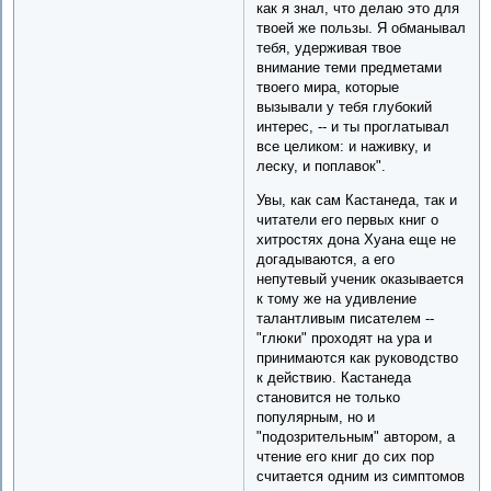
как я знал, что делаю это для
твоей же пользы. Я обманывал
тебя, удерживая твое
внимание теми предметами
твоего мира, которые
вызывали у тебя глубокий
интерес, -- и ты проглатывал
все целиком: и наживку, и
леску, и поплавок".
Увы, как сам Кастанеда, так и
читатели его первых книг о
хитростях дона Хуана еще не
догадываются, а его
непутевый ученик оказывается
к тому же на удивление
талантливым писателем --
"глюки" проходят на ура и
принимаются как руководство
к действию. Кастанеда
становится не только
популярным, но и
"подозрительным" автором, а
чтение его книг до сих пор
считается одним из симптомов