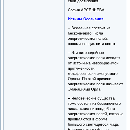
свои достижения.
София АРСЕНЬЕВА
Истины Осознания
-- Вселенная состоит из
бесконечного числа
энергетических полей,
напоминающих нити света.
-- Эти нитеподобные
энергетические поля исходят
от источника невообразимой
протяженности,
метафорически именуемого
Орлом. По этой причине
энергетические поля называют
Эманациями Орла.
-- Человеческие существа
тоже состоят из бесконечного
числа таких нитеподобных
энергетических полей, которые
проявляются в форме
большого светящегося яйца.
Размеры этого яйца по