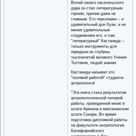
Волей своего писательского
дара он стал литературным
героем, причем даже не
главным. Его персонажи -- и
удивительный дон Хуан, и не
менее удивительные
сподвижники его, и сам
"литературный" Кастанеда --
только инструменты для
передачи из глубины
тысячелетий великого Учения
Толтеков, людей знания.
Кастанеда называл это
"полевой работой" студента-
антрополога!
"Эта книга стала результатом
антропологической полевой
работы, проведенной мною в
штате Аризона и мексиканском
штате Сонора. Во время
подготовки дипломной работы
на факультете антропологии
Калифорнийского