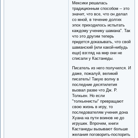
Мексики решалась
традиционным способом -- это
значит, что все, что он делал
со мной, в течение долгих
эпох приходилось испытать
каждому ученику шамана". Так
что это другим теперь
придется доказывать, что свой
шаманский (или какой-нибудь
еще) взгляд на мир они не
списали у Кастанеды.
Писатель из него получился. И
даже, пожалуй, великий
писатель! Такую волну в
последние десятилетия
вызвал разве что Дж. Р.
Толкьен. Но если
"толкьенисты" превращают
свою жизнь в игру, то
последователям учения дона
Хуана на пути воинов не до
игрушек. Впрочем, книги
Кастанеды вызывают больше
желания поговорить-поспорить