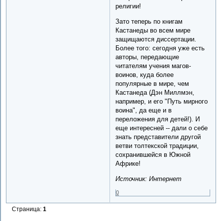
религии!
Зато теперь по книгам
Кастанеды во всем мире
защищаются диссертации.
Более того: сегодня уже есть
авторы, передающие
читателям учения магов-
воинов, куда более
популярные в мире, чем
Кастанеда (Дэн Миллмэн,
например, и его "Путь мирного
воина", да еще и в
переложения для детей!). И
еще интересней -- дали о себе
знать представители другой
ветви толтекской традиции,
сохранившейся в Южной
Африке!
Источник: Интернет
0
Страница:
1