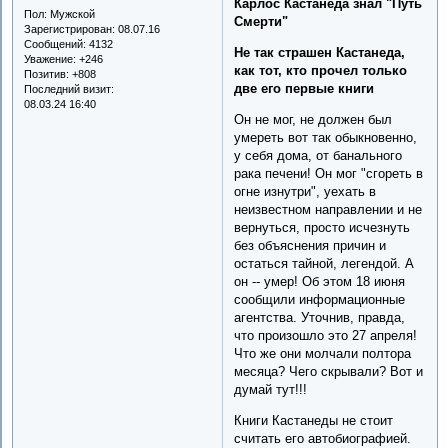
Карлос Кастанеда знал "Путь
Пол:
Мужской
Смерти"
Зарегистрирован
: 08.07.16
Сообщений:
4132
Не так страшен Кастанеда,
Уважение:
+246
как тот, кто прочел только
Позитив:
+808
две его первые книги
Последний визит:
08.03.24 16:40
Он не мог, не должен был
умереть вот так обыкновенно,
у себя дома, от банального
рака печени! Он мог "сгореть в
огне изнутри", уехать в
неизвестном направлении и не
вернуться, просто исчезнуть
без объяснения причин и
остаться тайной, легендой. А
он -- умер! Об этом 18 июня
сообщили информационные
агентства. Уточнив, правда,
что произошло это 27 апреля!
Что же они молчали полтора
месяца? Чего скрывали? Вот и
думай тут!!!
Книги Кастанеды не стоит
считать его автобиографией.