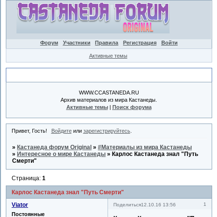
Форум
Участники
Правила
Регистрация
Войти
Активные темы
Объявление
WWW.CCASTANEDA.RU
Архив материалов из мира Кастанеды.
Активные темы
|
Поиск форума
Привет, Гость!
Войдите
или
зарегистрируйтесь
.
»
Кастанеда форум Original
»
#Материалы из мира Кастанеды
»
Интересное о мире Кастанеды
»
Карлос Кастанеда знал "Путь
Смерти"
Страница:
1
Карлос Кастанеда знал "Путь Смерти"
Viator
1
Поделиться
12.10.16 13:56
Постоянные