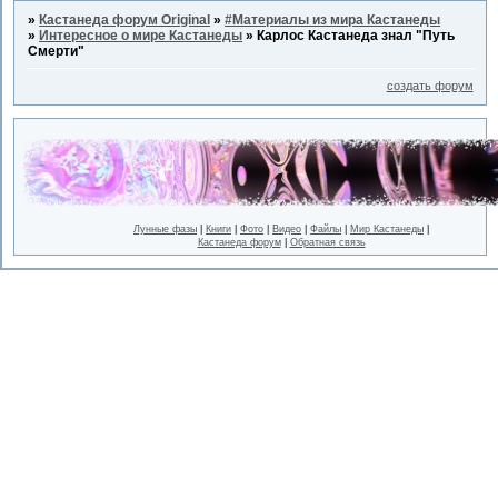
»
Кастанеда форум Original
»
#Материалы из мира Кастанеды
»
Интересное о мире Кастанеды
»
Карлос Кастанеда знал "Путь
Смерти"
создать форум
Лунные фазы
|
Книги
|
Фото
|
Видео
|
Файлы
|
Мир Кастанеды
|
Кастанеда форум
|
Обратная связь