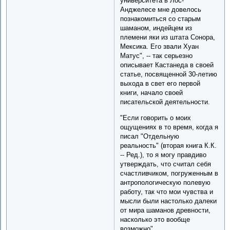
университета в Лос-
Анджелесе мне довелось
познакомиться со старым
шаманом, индейцем из
племени яки из штата Сонора,
Мексика. Его звали Хуан
Матус", -- так серьезно
описывает Кастанеда в своей
статье, посвященной 30-летию
выхода в свет его первой
книги, начало своей
писательской деятельности.
"Если говорить о моих
ощущениях в то время, когда я
писал "Отдельную
реальность" (вторая книга К.К.
-- Ред.), то я могу правдиво
утверждать, что считал себя
счастливчиком, погруженным в
антропологическую полевую
работу, так что мои чувства и
мысли были настолько далеки
от мира шаманов древности,
насколько это вообще
возможно".