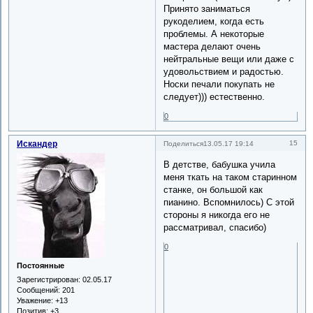
Принято заниматься
рукоделием, когда есть
проблемы. А некоторые
мастера делают очень
нейтральные вещи или даже с
удовольствием и радостью.
Носки печали покупать не
следует))) естественно.
0
Искандер
15
Поделиться
13.05.17 19:14
В детстве, бабушка учила
меня ткать на таком старинном
станке, он большой как
пианино. Вспомнилось) С этой
стороны я никогда его не
рассматривал, спасибо)
0
Постоянные
Зарегистрирован
: 02.05.17
Сообщений:
201
Уважение:
+13
Позитив:
+3