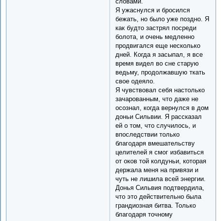
словами.
Я ужаснулся и бросился
бежать, но было уже поздно. Я
как будто застрял посреди
болота, и очень медленно
продвигался еще несколько
дней. Когда я засыпал, я все
время видел во сне старую
ведьму, продолжавшую ткать
свое одеяло.
Я чувствовал себя настолько
зачарованным, что даже не
осознал, когда вернулся в дом
доньи Сильвии. Я рассказал
ей о том, что случилось, и
впоследствии только
благодаря вмешательству
целителей я смог избавиться
от оков той колдуньи, которая
держала меня на привязи и
чуть не лишила всей энергии.
Донья Сильвия подтвердила,
что это действительно была
грандиозная битва. Только
благодаря точному