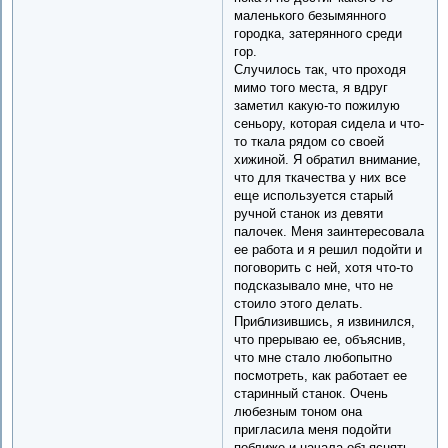
маленького безымянного
городка, затерянного среди
гор.
Случилось так, что проходя
мимо того места, я вдруг
заметил какую-то пожилую
сеньору, которая сидела и что-
то ткала рядом со своей
хижиной. Я обратил внимание,
что для ткачества у них все
еще используется старый
ручной станок из девяти
палочек. Меня заинтересовала
ее работа и я решил подойти и
поговорить с ней, хотя что-то
подсказывало мне, что не
стоило этого делать.
Приблизившись, я извинился,
что прерываю ее, объяснив,
что мне стало любопытно
посмотреть, как работает ее
старинный станок. Очень
любезным тоном она
пригласила меня подойти
поближе и начала объяснять,