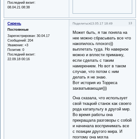
Последний визит:
08.04.21 08:38
Сирень
13
Поделиться
13.05.17 18:49
Постоянные
Может быть, я так поняла на
Зарегистрирован
: 30.04.17
нее можно сбрасывать все что
Сообщений:
204
накопилось плохого))
Уважение:
+3
выплетать туда. Но наверное
Позитив:
0
Последний визит:
можно и вплести приманку,
22.09.18 00:16
если сделать с таким
намерением. Но вот в таком
случае, что потом с ним
делать я не знаю.
Вот история из Торреса
захватывающая)))
Она сказала, что использует
свой ткацкий станок как своего
рода катапульту в другой мир.
Во время работы она
прекращала разговоры с собой
и начинала воспринимать все
с позиции другого мира. И
поэтому она могла