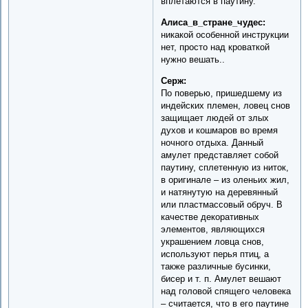
вплетаются в паутину.
Алиса_в_стране_чудес:
никакой особенной инструкции
нет, просто над кроваткой
нужно вешать..
Серж:
По поверью, пришедшему из
индейских племен, ловец снов
защищает людей от злых
духов и кошмаров во время
ночного отдыха. Данный
амулет представляет собой
паутину, сплетенную из ниток,
в оригинале – из оленьих жил,
и натянутую на деревянный
или пластмассовый обруч. В
качестве декоративных
элементов, являющихся
украшением ловца снов,
используют перья птиц, а
также различные бусинки,
бисер и т. п. Амулет вешают
над головой спящего человека
– считается, что в его паутине