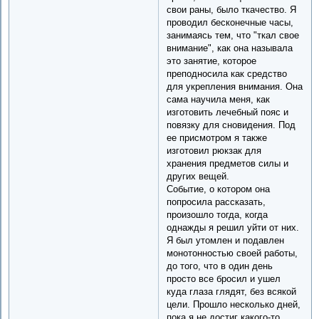
свои раны, было ткачество. Я
проводил бесконечные часы,
занимаясь тем, что "ткал свое
внимание", как она называла
это занятие, которое
преподносила как средство
для укрепления внимания. Она
сама научила меня, как
изготовить лечебный пояс и
повязку для сновидения. Под
ее присмотром я также
изготовил рюкзак для
хранения предметов силы и
других вещей.
Событие, о котором она
попросила рассказать,
произошло тогда, когда
однажды я решил уйти от них.
Я был утомлен и подавлен
монотонностью своей работы,
до того, что в один день
просто все бросил и ушел
куда глаза глядят, без всякой
цели. Прошло несколько дней,
пока я не достиг какого-то