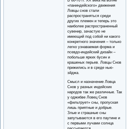
В 60-70 гг. XX века на волне
«паниндейского» движения
Ловцы снов стали
распространяться среди
других племен и теперь это
наиболее распространенный
сувенир, зачастую не
имеющий под собой ни какого
конкретного значения – только
легко узнаваемая форма и
псевдо-индейский дизайн –
побольше ярких бусин и
крашеных перьев. Ловцы Снов
прижились и в среде нью-
эйджа.
Смысл и назначение Ловца
Снов у разных индейских
народов так же различные. Так
у оджибве Ловец Снов
«фильтрует» сны, пропуская
лишь приятные и добрые.
Злые и страшные сны
запутываются в его паутине и
с первыми лучами солнца
рассыпаются.