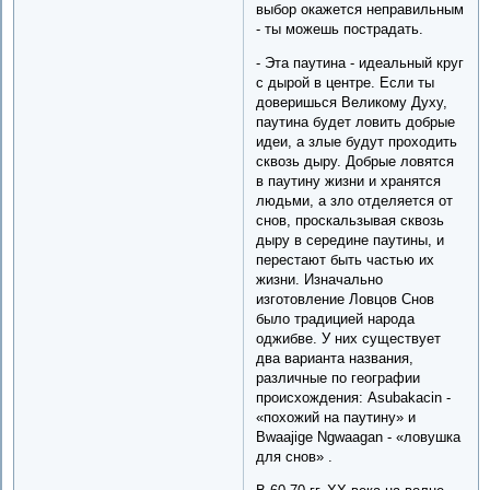
выбор окажется неправильным
- ты можешь пострадать.
- Эта паутина - идеальный круг
с дырой в центре. Если ты
доверишься Великому Духу,
паутина будет ловить добрые
идеи, а злые будут проходить
сквозь дыру. Добрые ловятся
в паутину жизни и хранятся
людьми, а зло отделяется от
снов, проскальзывая сквозь
дыру в середине паутины, и
перестают быть частью их
жизни. Изначально
изготовление Ловцов Снов
было традицией народа
оджибве. У них существует
два варианта названия,
различные по географии
происхождения: Asubakacin -
«похожий на паутину» и
Bwaajige Ngwaagan - «ловушка
для снов» .