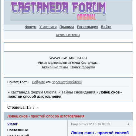
Форум
Участники
Правила
Регистрация
Войти
Активные темы
Объявление
WWW.CCASTANEDA.RU
Архив материалов из мира Кастанеды.
Активные темы
|
Поиск форума
Привет, Гость!
Войдите
или
зарегистрируйтесь
.
»
Кастанеда форум Original
»
Тайны сновидения
»
Ловец снов -
простой способ изготовления
Страница:
1
2
3
»
Ловец снов - простой способ изготовления
Viator
1
Поделиться
12.10.16 00:55
Постоянные
Ловец снов - простой способ
Пол:
Мужской