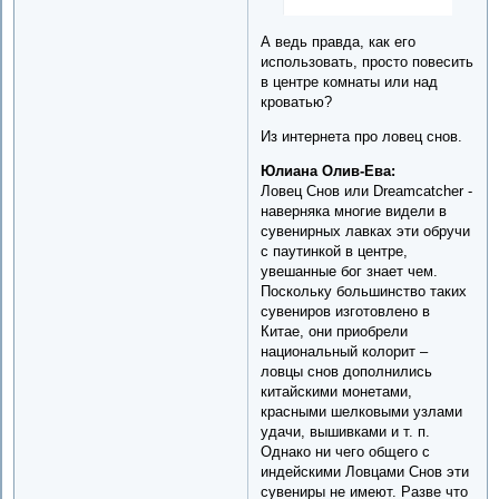
А ведь правда, как его
использовать, просто повесить
в центре комнаты или над
кроватью?
Из интернета про ловец снов.
Юлиана Олив-Ева:
Ловец Снов или Dreamcatcher -
наверняка многие видели в
сувенирных лавках эти обручи
с паутинкой в центре,
увешанные бог знает чем.
Поскольку большинство таких
сувениров изготовлено в
Китае, они приобрели
национальный колорит –
ловцы снов дополнились
китайскими монетами,
красными шелковыми узлами
удачи, вышивками и т. п.
Однако ни чего общего с
индейскими Ловцами Снов эти
сувениры не имеют. Разве что