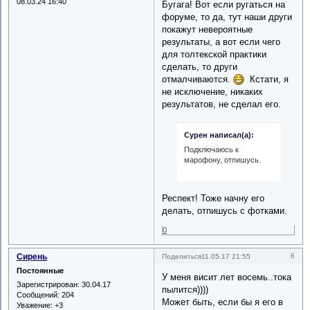
08.03.24 16:40
Бугага! Вот если ругаться на
форуме, то да, тут наши други
покажут невероятные
результаты, а вот если чего
для толтекской практики
сделать, то други
отмалчиваются.
Кстати, я
не исключение, никаких
результатов, не сделал его.
Сурен написал(а):
Подключаюсь к
марофону, отпишусь.
Респект! Тоже начну его
делать, отпишусь с фотками.
0
Сирень
6
Поделиться
11.05.17 21:55
Постоянные
У меня висит лет восемь..тока
Зарегистрирован
: 30.04.17
пылится))))
Сообщений:
204
Может быть, если бы я его в
Уважение:
+3