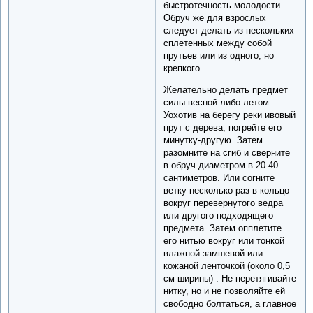
быстротечность молодости.
Обруч же для взрослых
следует делать из нескольких
сплетенных между собой
прутьев или из одного, но
крепкого.
Желательно делать предмет
силы весной либо летом.
Уохотив на берегу реки ивовый
прут с дерева, погрейте его
минутку-другую. Затем
разомните на сгиб и сверните
в обруч диаметром в 20-40
сантиметров. Или согните
ветку несколько раз в кольцо
вокруг перевернутого ведра
или другого подходящего
предмета. Затем опплетите
его нитью вокруг или тонкой
влажной замшевой или
кожаной ленточкой (около 0,5
см ширины) . Не перетягивайте
нитку, но и не позволяйте ей
свободно болтаться, а главное