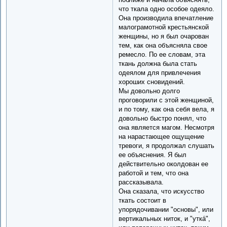
что ткала одно особое одеяло.
Она производила впечатление
малограмотной крестьянской
женщины, но я был очарован
тем, как она объясняла свое
ремесло. По ее словам, эта
ткань должна была стать
одеялом для привлечения
хороших сновидений.
Мы довольно долго
проговорили с этой женщиной,
и по тому, как она себя вела, я
довольно быстро понял, что
она является магом. Несмотря
на нарастающее ощущение
тревоги, я продолжал слушать
ее объяснения. Я был
действительно околдован ее
работой и тем, что она
рассказывала.
Она сказала, что искусство
ткать состоит в
упорядочивании "основы", или
вертикальных ниток, и "утка́",