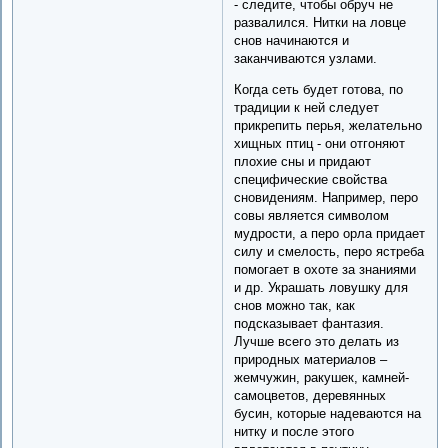
- следите, чтобы обруч не
развалился. Нитки на ловце
снов начинаются и
заканчиваются узлами.
Когда сеть будет готова, по
традиции к ней следует
прикрепить перья, желательно
хищных птиц - они отгоняют
плохие сны и придают
специфические свойства
сновидениям. Например, перо
совы является символом
мудрости, а перо орла придает
силу и смелость, перо ястреба
помогает в охоте за знаниями
и др. Украшать ловушку для
снов можно так, как
подсказывает фантазия.
Лучше всего это делать из
природных материалов –
жемчужин, ракушек, камней-
самоцветов, деревянных
бусин, которые надеваются на
нитку и после этого