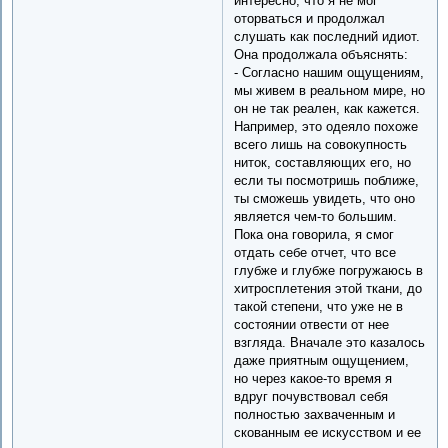
интересно, что я не мог
оторваться и продолжал
слушать как последний идиот.
Она продолжала объяснять:
- Согласно нашим ощущениям,
мы живем в реальном мире, но
он не так реален, как кажется.
Например, это одеяло похоже
всего лишь на совокупность
ниток, составляющих его, но
если ты посмотришь поближе,
ты сможешь увидеть, что оно
является чем-то большим.
Пока она говорила, я смог
отдать себе отчет, что все
глубже и глубже погружаюсь в
хитросплетения этой ткани, до
такой степени, что уже не в
состоянии отвести от нее
взгляда. Вначале это казалось
даже приятным ощущением,
но через какое-то время я
вдруг почувствовал себя
полностью захваченным и
скованным ее искусством и ее