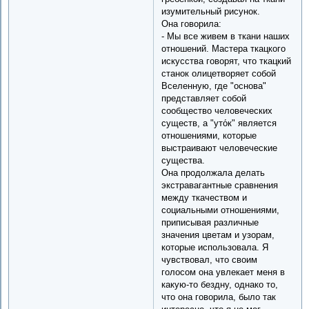
изумительный рисунок.
Она говорила:
- Мы все живем в ткани наших
отношений. Мастера ткацкого
искусства говорят, что ткацкий
станок олицетворяет собой
Вселенную, где "основа"
представляет собой
сообщество человеческих
существ, а "уто́к" является
отношениями, которые
выстраивают человеческие
существа.
Она продолжала делать
экстравагантные сравнения
между ткачеством и
социальными отношениями,
приписывая различные
значения цветам и узорам,
которые использовала. Я
чувствовал, что своим
голосом она увлекает меня в
какую-то бездну, однако то,
что она говорила, было так