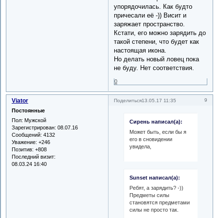
упорядочилась. Как будто
причесали её -)) Висит и
заряжает пространство.
Кстати, его можно зарядить до
такой степени, что будет как
настоящая икона.
Но делать новый ловец пока
не буду. Нет соответствия.
0
Viator
9
Поделиться
13.05.17 11:35
Постоянные
Пол:
Мужской
Сирень написал(а):
Зарегистрирован
: 08.07.16
Может быть, если бы я
Сообщений:
4132
его в сновидении
Уважение:
+246
увидела,
Позитив:
+808
Последний визит:
08.03.24 16:40
Sunset написал(а):
Ребят, а зарядить? -))
Предметы силы
становятся предметами
силы не просто так.