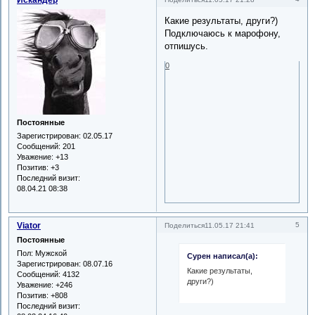
Искандер
Какие результаты, други?)
Подключаюсь к марофону,
отпишусь.
0
Постоянные
Зарегистрирован
: 02.05.17
Сообщений:
201
Уважение:
+13
Позитив:
+3
Последний визит:
08.04.21 08:38
Viator
5
Поделиться
11.05.17 21:41
Постоянные
Пол:
Мужской
Сурен написал(а):
Зарегистрирован
: 08.07.16
Какие результаты,
Сообщений:
4132
други?)
Уважение:
+246
Позитив:
+808
Последний визит: