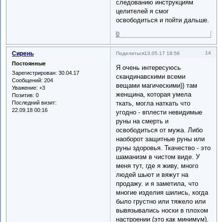
следованию инструкциям
целителей я смог
освободиться и пойти дальше.
0
Сирень
14
Поделиться
13.05.17 18:56
Постоянные
Я очень интересуюсь
Зарегистрирован
: 30.04.17
скандинавскими всеми
Сообщений:
204
вещами магическими)) там
Уважение:
+3
женщина, которая умела
Позитив:
0
Последний визит:
ткать, могла наткать что
22.09.18 00:16
угодно - вплести невидимые
руны на смерть и
освободиться от мужа. Либо
наоборот защитные руны или
руны здоровья. Ткачество - это
шаманизм в чистом виде. У
меня тут, где я живу, много
людей шьют и вяжут на
продажу. и я заметила, что
многие изделия шились, когда
было грустно или тяжело или
вывязывались носки в плохом
настроении (это как минимум).