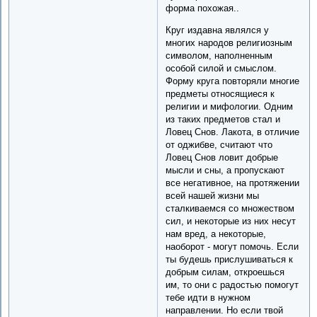
форма похожая..
Круг издавна являлся у
многих народов религиозным
символом, наполненным
особой силой и смыслом.
Форму круга повторяли многие
предметы относящиеся к
религии и мифологии. Одним
из таких предметов стал и
Ловец Снов. Лакота, в отличие
от оджибве, считают что
Ловец Снов ловит добрые
мысли и сны, а пропускают
все негативное, на протяжении
всей нашей жизни мы
сталкиваемся со множеством
сил, и некоторые из них несут
нам вред, а некоторые,
наоборот - могут помочь. Если
ты будешь прислушиваться к
добрым силам, откроешься
им, то они с радостью помогут
тебе идти в нужном
направлении. Но если твой