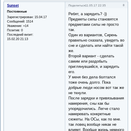
Sunset
8
Поделиться
11.05.17 22:35
Постоянные
Ребят, а зарядить? -))
Зарегистрирован
: 15.04.17
Предметы силы становятся
Сообщений:
1514
предметами силы не просто
Уважение:
+14
так.
Позитив:
0
Последний визит:
Один из вариантов, Сирень
15.02.20 21:13
правильно сказала, увидеть во
сне и сделать или найти такой
же.
Второй вариант - сделать
самим или раздобыть
приглянувшийся, и зарядить
его.
У меня без дела болтался
тоже очень долго. Пока
добрые люди носом вот так же
не ткнули.
После зарядки и привязывания
намерения, сны как бы
упорядочились. Легче стало
намеревать конкретные
сюжеты. На ОСы, как по мне.
так ловец вообще никак не
влияет. Вообще жизнь немного