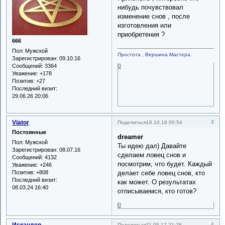
нибудь почувствовал
изменение снов , после
изготовления или
приобретения ?
666
Пол:
Мужской
Простота , Вершина Мастера.
Зарегистрирован
: 09.10.16
Сообщений:
3364
0
Уважение:
+178
Позитив:
+27
Последний визит:
29.06.26 20:06
Viator
3
Поделиться
16.10.16 00:54
Постоянные
dreamer
Пол:
Мужской
Ты идею дал) Давайте
Зарегистрирован
: 08.07.16
сделаем ловец снов и
Сообщений:
4132
посмотрим, что будет. Каждый
Уважение:
+246
Позитив:
+808
делает себе ловец снов, кто
Последний визит:
как может. О результатах
08.03.24 16:40
отписываемся, кто готов?
0
4
Поделиться
11.05.17 21:28