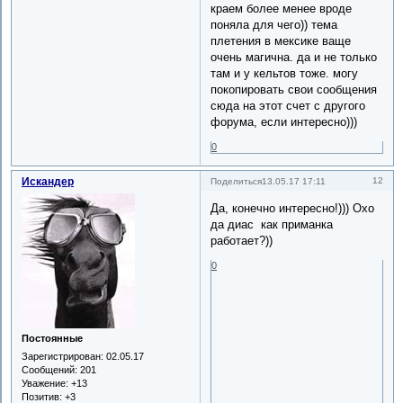
краем более менее вроде
поняла для чего)) тема
плетения в мексике ваще
очень магична. да и не только
там и у кельтов тоже. могу
покопировать свои сообщения
сюда на этот счет с другого
форума, если интересно)))
0
Искандер
12
Поделиться
13.05.17 17:11
Да, конечно интересно!))) Охо
да диас как приманка
работает?))
0
Постоянные
Зарегистрирован
: 02.05.17
Сообщений:
201
Уважение:
+13
Позитив:
+3