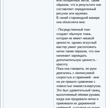
или поперечных ниток, таким
образом, что в результате они
составляют определенный
рисунок или кружево.
В своей старомодной манере
она объясняла мне:
- Посредственный ткач
создает обычную ткань,
которая не имеет никакой
ценности, однако искусный
мастер умеет расположить
нитки таким образом, что они
начинают зарождать
дополнительную ценность -
красоту.
Пока она говорила, ее руки
двигались с неописуемой
скоростью и гармонией - мне
на ум пришло сравнение с
ловкостью пианиста-виртуоза.
Это был удивительный танец,
выполняемый обеими руками,
когда они продевали нитки и
прижимали их деревянной
гребенкой, создавая на ткани