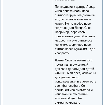
По традиции к центру Ловца
Снов привязывали перо,
символизирующее дыхание,
воздух - самое главное в
жизни. Но не любое перо
годиться для Ловца Снов.
Например, перо совы
привязывали для обретения
мудрости и оно считалось
женским, а орлиное перо,
считавшееся мужским - для
храбрости.
Ловцы Снов из тоненького
прута ивы и сухожилий
оджибве делали для детей.
Они не были предназначены
для длительного
использования и в этом есть
своя философия. Со
временем ива высыхала и
напряжение сухожилий
ломало обруч. Это
символизировало