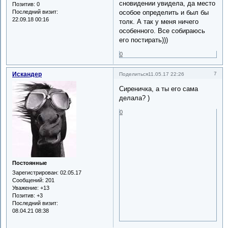
сновидении увидела, да место
Позитив:
0
Последний визит:
особое определить и был бы
22.09.18 00:16
толк. А так у меня ничего
особенного. Все собираюсь
его постирать)))
0
Искандер
7
Поделиться
11.05.17 22:26
Сиреничка, а ты его сама
делала? )
0
Постоянные
Зарегистрирован
: 02.05.17
Сообщений:
201
Уважение:
+13
Позитив:
+3
Последний визит:
08.04.21 08:38