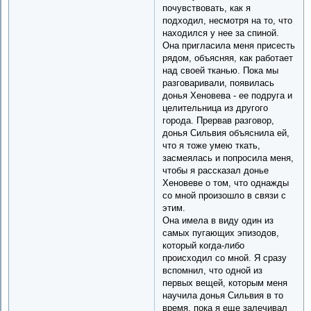
почувствовать, как я
подходил, несмотря на то, что
находился у нее за спиной.
Она пригласила меня присесть
рядом, объясняя, как работает
над своей тканью. Пока мы
разговаривали, появилась
донья Хеновева - ее подруга и
целительница из другого
города. Прервав разговор,
донья Сильвия объяснила ей,
что я тоже умею ткать,
засмеялась и попросила меня,
чтобы я рассказал донье
Хеновеве о том, что однажды
со мной произошло в связи с
этим.
Она имела в виду один из
самых пугающих эпизодов,
который когда-либо
происходил со мной. Я сразу
вспомнил, что одной из
первых вещей, которым меня
научила донья Сильвия в то
время, пока я еще залечивал