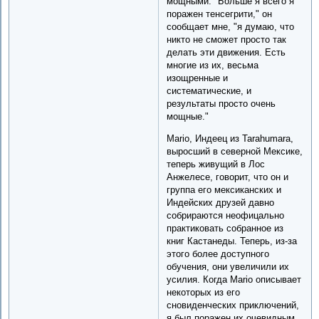
мощными. "Больше я всего я
поражен тенсегрити," он
сообщает мне, "я думаю, что
никто не сможет просто так
делать эти движения. Есть
многие из их, весьма
изощренные и
систематические, и
результаты просто очень
мощные."
Mario, Индеец из Tarahumara,
выросший в северной Мексике,
теперь живущий в Лос
Анжелесе, говорит, что он и
группа его мексиканских и
Индейских друзей давно
собрираются неофицально
практиковать собранное из
книг Кастанеды. Теперь, из-за
этого более доступного
обучения, они увеличили их
усилия. Когда Mario описывает
некоторых из его
сновиденческих приключений,
я был поражен их очевидным