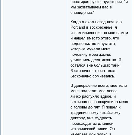
простирая руки к аудитории, "и
мы захватываем вас в
сновидение."
Когда я ехал назад ночью в
Portland в воскресенье, я
искал изменения во мне самом
и нашел вместо этого, что
недовольство и пустота,
которые мучали меня
половину моей жизни,
усилились десятикратно. Я
остался вне больших тайн,
бесконечно строча текст,
бесконечно сомневаясь.
В довершение всего, мое тело
меня подвело: мое левое
яичко распухло вдвое, и
ветряная оспа сокрушила меня
с головы до пят. Я пошел к
традиционному китайскому
доктору, чья мудрость
происходит из длинной
исторической линии. Он
измеряет мой пульс и