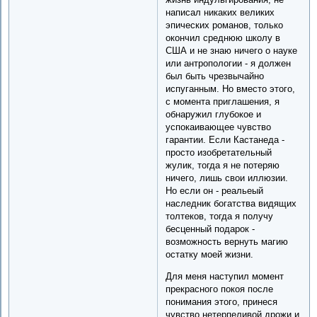
написал никаких великих
эпических романов, только
окончил среднюю школу в
США и не знаю ничего о науке
или антропологии - я должен
был быть чрезвычайно
испуганным. Но вместо этого,
с момента приглашения, я
обнаружил глубокое и
успокаивающее чувство
гарантии. Если Кастанеда -
просто изобретательный
жулик, тогда я не потеряю
ничего, лишь свои иллюзии.
Но если он - реальеый
наследник богатства видящих
толтеков, тогда я получу
бесценный подарок -
возможность вернуть магию
остатку моей жизни.
Для меня наступил момент
прекрасного покоя после
понимания этого, принеся
чувство нетерпеливой дрожи и