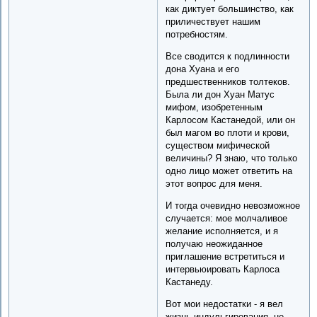
как диктует большинство, как
приличествует нашим
потребностям.
Все сводится к подлинности
дона Хуана и его
предшественников толтеков.
Была ли дон Хуан Матус
мифом, изобретенным
Карлосом Кастанедой, или он
был магом во плоти и крови,
существом мифической
величины? Я знаю, что только
одно лицо может ответить на
этот вопрос для меня.
И тогда очевидно невозможное
случается: мое молчаливое
желание исполняется, и я
получаю неожиданное
приглашение встретиться и
интервьюировать Карлоса
Кастанеду.
Вот мои недостатки - я вел
жизнь индульгирования, не