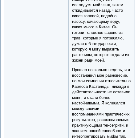
исследует мой язык, затем
откидивыется назад, часто
кивая головой, подобно
насосу, качающему воду,
каких много в Китае. Он
готовит сложное варево из
трав, которые я потребляю,
думая о благодарности,
которую я могу выразить
растениям, которые отдали их
жизни ради моей.
Прошло несколько недель, и я
восстанавил мое равновесие,
но мои сомнения относительно
Карлоса Кастанеды, никогда в
действительности не оставили
меня, и стали более
настойчивыми. Я колебался
между своими
воспоминаниями практических
результатов, рассказываемых
практикующими тенсегрити, и
знанием нашей способности
интерпретировать мифы так,