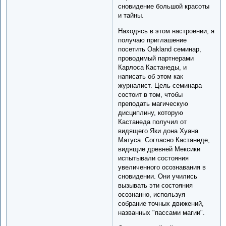
сновидение большой красоты
и тайны.
Находясь в этом настроении, я
получаю приглашение
посетить Oakland семинар,
проводимый партнерами
Карлоса Кастанеды, и
написать об этом как
журналист. Цель семинара
состоит в том, чтобы
преподать магическую
дисциплину, которую
Кастанеда получил от
видящего Яки дона Хуана
Матуса. Согласно Кастанеде,
видящие древней Мексики
испытывали состояния
увеличенного осознавания в
сновидении. Они учились
вызывать эти состояния
осознанно, используя
собрание точных движений,
названных "пассами магии".