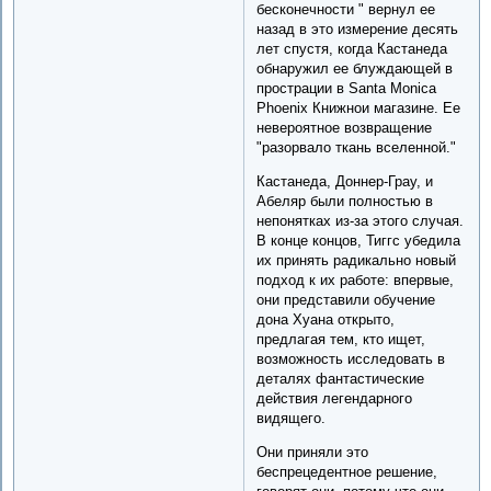
бесконечности " вернул ее
назад в это измерение десять
лет спустя, когда Кастанеда
обнаружил ее блуждающей в
прострации в Santa Monica
Phoenix Книжнои магазине. Ее
невероятное возвращение
"разорвало ткань вселенной."
Кастанеда, Доннер-Грау, и
Абеляр были полностью в
непонятках из-за этого случая.
В конце концов, Тиггс убедила
их принять радикально новый
подход к их работе: впервые,
они представили обучение
дона Хуана открыто,
предлагая тем, кто ищет,
возможность исследовать в
деталях фантастические
действия легендарного
видящего.
Они приняли это
беспрецедентное решение,