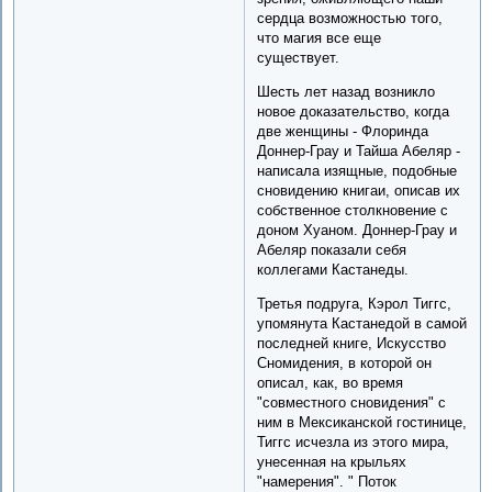
сердца возможностью того,
что магия все еще
существует.
Шесть лет назад возникло
новое доказательство, когда
две женщины - Флоринда
Доннер-Грау и Тайша Абеляр -
написала изящные, подобные
сновидению книгаи, описав их
собственное столкновение с
доном Хуаном. Доннер-Грау и
Абеляр показали себя
коллегами Кастанеды.
Третья подруга, Кэрол Тиггс,
упомянута Кастанедой в самой
последней книге, Искусство
Сномидения, в которой он
описал, как, во время
"совместного сновидения" с
ним в Мексиканской гостинице,
Тиггс исчезла из этого мира,
унесенная на крыльях
"намерения". " Поток