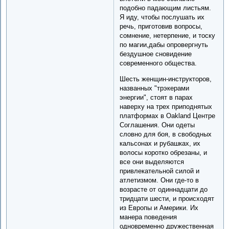
подобно падающим листьям.
Я иду, чтобы послушать их
речь, приготовив вопросы,
сомнение, нетерпение, и тоску
по магии,дабы опровергнуть
бездушное сновидение
современного общества.
Шесть женщин-инструкторов,
названных "трэкерами
энергии", стоят в парах
наверху на трех приподнятых
платформах в Oakland Центре
Соглашения. Они одеты
словно для боя, в свободных
кальсонах и рубашках, их
волосы коротко обрезаны, и
все они выделяются
привлекательной силой и
атлетизмом. Они где-то в
возрасте от одиннадцати до
тридцати шести, и происходят
из Европы и Америки. Их
манера поведения
одновременно дружественная