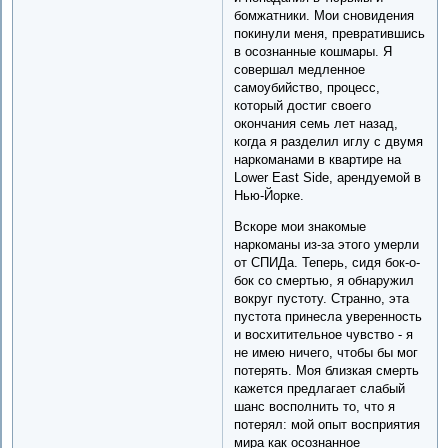
бомжатники. Мои сновидения
покинули меня, превратившись
в осознанные кошмары. Я
совершал медленное
самоубийство, процесс,
который достиг своего
окончания семь лет назад,
когда я разделил иглу с двумя
наркоманами в квартире на
Lower East Side, арендуемой в
Нью-Йорке.
Вскоре мои знакомые
наркоманы из-за этого умерли
от СПИДа. Теперь, сидя бок-о-
бок со смертью, я обнаружил
вокруг пустоту. Странно, эта
пустота принесла уверенность
и восхитительное чувство - я
не имею ничего, чтобы бы мог
потерять. Моя близкая смерть
кажется предлагает слабый
шанс восполнить то, что я
потерял: мой опыт восприятия
мира как осознанное