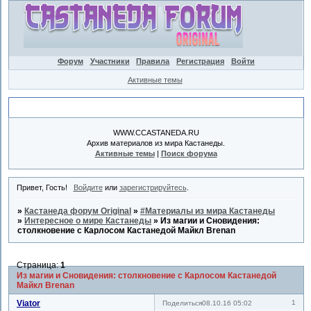
Форум
Участники
Правила
Регистрация
Войти
Активные темы
Объявление
WWW.CCASTANEDA.RU
Архив материалов из мира Кастанеды.
Активные темы
|
Поиск форума
Привет, Гость!
Войдите
или
зарегистрируйтесь
.
»
Кастанеда форум Original
»
#Материалы из мира Кастанеды
»
Интересное о мире Кастанеды
»
Из магии и Сновидения:
столкновение с Карлосом Кастанедой Майкл Brenan
Страница:
1
Из магии и Сновидения: столкновение с Карлосом Кастанедой
Майкл Brenan
Viator
1
Поделиться
08.10.16 05:02