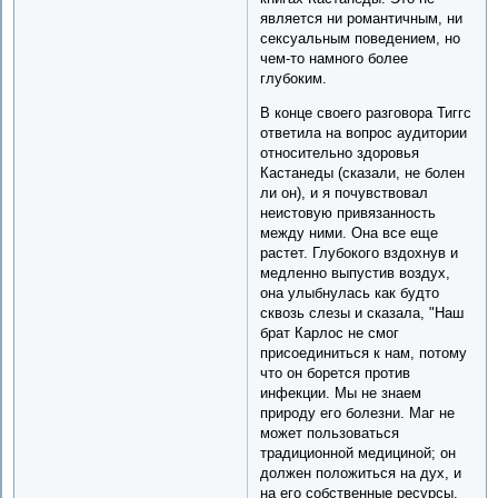
является ни романтичным, ни
сексуальным поведением, но
чем-то намного более
глубоким.
В конце своего разговора Тиггс
ответила на вопрос аудитории
относительно здоровья
Кастанеды (сказали, не болен
ли он), и я почувствовал
неистовую привязанность
между ними. Она все еще
растет. Глубокого вздохнув и
медленно выпустив воздух,
она улыбнулась как будто
сквозь слезы и сказала, "Наш
брат Карлос не смог
присоединиться к нам, потому
что он борется против
инфекции. Мы не знаем
природу его болезни. Маг не
может пользоваться
традиционной медициной; он
должен положиться на дух, и
на его собственные ресурсы.