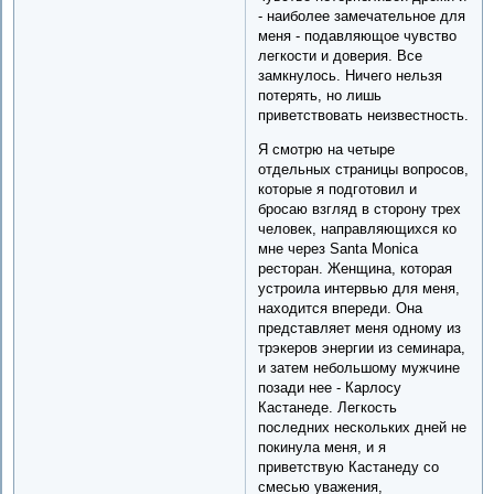
- наиболее замечательное для
меня - подавляющое чувство
легкости и доверия. Все
замкнулось. Ничего нельзя
потерять, но лишь
приветствовать неизвестность.
Я смотрю на четыре
отдельных страницы вопросов,
которые я подготовил и
бросаю взгляд в сторону трех
человек, направляющихся ко
мне через Santa Monica
ресторан. Женщина, которая
устроила интервью для меня,
находится впереди. Она
представляет меня одному из
трэкеров энергии из семинара,
и затем небольшому мужчине
позади нее - Карлосу
Кастанеде. Легкость
последних нескольких дней не
покинула меня, и я
приветствую Кастанеду со
смесью уважения,