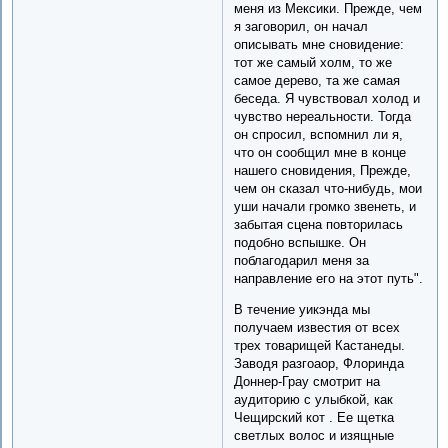
меня из Мексики. Прежде, чем
я заговорил, он начал
описывать мне сновидение:
тот же самый холм, то же
самое дерево, та же самая
беседа. Я чувствовал холод и
чувство нереальности. Тогда
он спросил, вспомнил ли я,
что он сообщил мне в конце
нашего сновидения, Прежде,
чем он сказал что-нибудь, мои
уши начали громко звенеть, и
забытая сцена повторилась
подобно вспышке. Он
поблагодарил меня за
направление его на этот путь".
В течение уикэнда мы
получаем известия от всех
трех товарищей Кастанеды.
Заводя разгоаор, Флоринда
Доннер-Грау смотрит на
аудиторию с улыбкой, как
Чещирский кот . Ее щетка
светлых волос и изящные