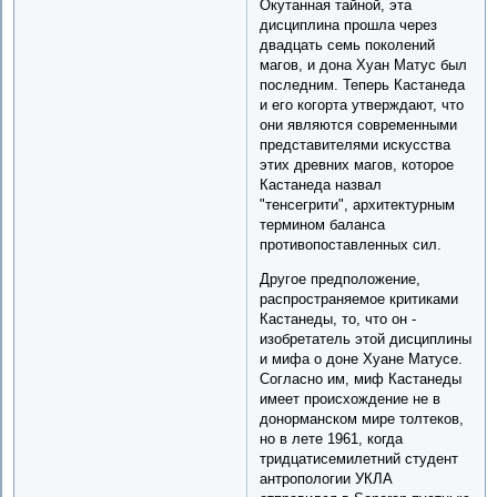
Окутанная тайной, эта
дисциплина прошла через
двадцать семь поколений
магов, и дона Хуан Матус был
последним. Теперь Кастанеда
и его когорта утверждают, что
они являются современными
представителями искусства
этих древних магов, которое
Кастанеда назвал
"тенсегрити", архитектурным
термином баланса
противопоставленных сил.
Другое предположение,
распространяемое критиками
Кастанеды, то, что он -
изобретатель этой дисциплины
и мифа о доне Хуане Матусе.
Согласно им, миф Кастанеды
имеет происхождение не в
донорманском мире толтеков,
но в лете 1961, когда
тридцатисемилетний студент
антропологии УКЛА