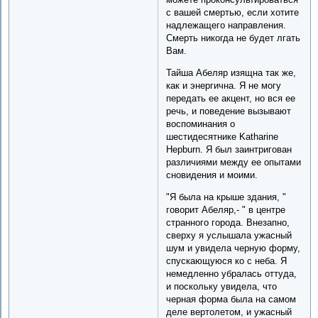
с вашей смертью, если хотите
надлежащего направления.
Смерть никогда не будет лгать
Вам.
Тайша Абеляр изящна так же,
как и энергична. Я не могу
передать ее акцент, но вся ее
речь, и поведение вызывают
воспоминания о
шестидесятнике Katharine
Hepburn. Я был заинтригован
различиями между ее опытами
сновидения и моими.
"Я была на крыше здания, "
говорит Абеляр,- " в центре
странного города. Внезапно,
сверху я услышала ужасный
шум и увидела черную форму,
спускающуюся ко с неба. Я
немедленно убралась оттуда,
и поскольку увидела, что
черная форма была на самом
деле вертолетом, и ужасный