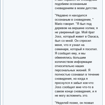
подобием осознанным
сновидениям в моем детстве.
"Недавно я находился
осознаным в сновидении, "
Mario говорит. "Я был под
деревом на вершине холма; я
не уверенный где. Мой брат
Joss, который живет в Oaxaca,
был со мной. Он спросил
меня, что я узнал на
семинаре, который я посетил.
Я сообщил ему, и мы
обменялись большим
количеством информации
относительно наших
персональных жизней. Я
полностью сознавал в течение
сновидения, но когда я
проснулся я забыл кое-что:
Joss сообщил мне что-то в
самом конце сновидения, и я
не могу вспомнить это.
"Неделей позже, он позвал