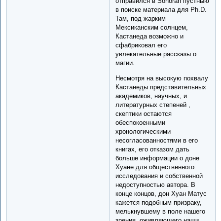
отправился в Sonoran пустныю
в поиске материала для Ph.D.
Там, под жарким
Мексиканским солнцем,
Кастанеда возможно и
сфабриковал его
увлекательные рассказы о
магии.
Несмотря на высокую похвалу
Кастанеды представительных
академиков, научных, и
литературных степеней ,
скептики остаются
обеспокоенными
хронологическими
несогласованностями в его
книгах, его отказом дать
больше информации о доне
Хуане для общественного
исследования и собственной
недоступностью автора. В
конце концов, дон Хуан Матус
кажется подобным призраку,
мелькнувшему в поле нашего
зрения, оживляющего наши