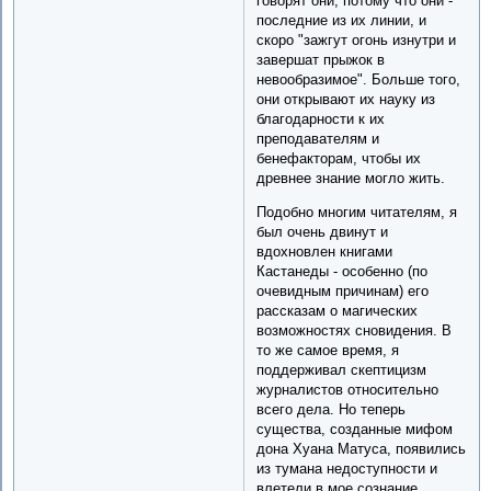
говорят они, потому что они -
последние из их линии, и
скоро "зажгут огонь изнутри и
завершат прыжок в
невообразимое". Больше того,
они открывают их науку из
благодарности к их
преподавателям и
бенефакторам, чтобы их
древнее знание могло жить.
Подобно многим читателям, я
был очень двинут и
вдохновлен книгами
Кастанеды - особенно (по
очевидным причинам) его
рассказам о магических
возможностях сновидения. В
то же самое время, я
поддерживал скептицизм
журналистов относительно
всего дела. Но теперь
существа, созданные мифом
дона Хуана Матуса, появились
из тумана недоступности и
влетели в мое сознание