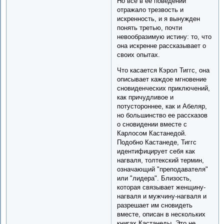
Но все в ее поведении
отражало трезвость и
искренность, и я вынужден
понять третью, почти
невообразимую истину: то, что
она искренне рассказывает о
своих опытах.
Что касается Кэрол Тиггс, она
описывает каждое мгновение
сновиденческих приключений,
как причудливое и
потустороннее, как и Абеляр,
но большинство ее рассказов
о сновидении вместе с
Карлосом Кастанедой.
Подобно Кастанеде, Тиггс
идентифицирует себя как
нагваля, толтекский термин,
означающий "преподавателя"
или "лидера". Близость,
которая связывает женщину-
нагваля и мужчину-нагваля и
разрешает им сновидеть
вместе, описан в нескольких
книгах Кастанеды. Это не