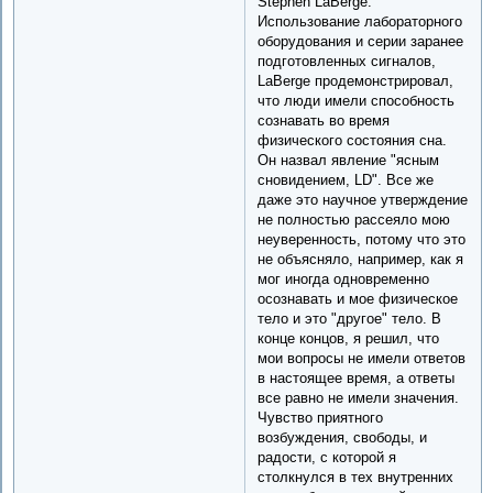
Stephen LaBerge.
Использование лабораторного
оборудования и серии заранее
подготовленных сигналов,
LaBerge продемонстрировал,
что люди имели способность
сознавать во время
физического состояния сна.
Он назвал явление "ясным
сновидением, LD". Все же
даже это научное утверждение
не полностью рассеяло мою
неуверенность, потому что это
не объясняло, например, как я
мог иногда одновременно
осознавать и мое физическое
тело и это "другое" тело. В
конце концов, я решил, что
мои вопросы не имели ответов
в настоящее время, а ответы
все равно не имели значения.
Чувство приятного
возбуждения, свободы, и
радости, с которой я
столкнулся в тех внутренних