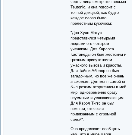
черты лица смотрятся весьма
Teutonic, и она говорит с
точной дикцией, как будто
каждое слово было
прелестным кусочком:
"Дон Хуан Матус
представился четырьмя
людьми его четырем
ученикам. Для Карлоса
Кастанеды он был жестоким и
грозным присутствием
ужасного вызова и красоты.
Для Тайши Абеляр он был
загадочным, но все же очень
знакомым. Для меня самой он
был резким вторжением в мой
мир, одновременно сразу
неуемным и успокаивающим.
Для Кэрол Тиггс он был
нежным, отечески
привязанным с огромной
силой".
Она продолжает сообщать
нам, что в мире магов