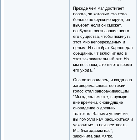
Прежде чем маг достигает
порога, за которым его тело
больше не функционирует, он
выберет, если он сможет,
возбудить осознавание всего
его существа, чтобы покинуть
этот мир неповрежденым и
целым. И наш брат Карлос дал
обещание, чт включит нас в
этот заключительный акт. Но
мы не знаем, это ли это время
его ухода. "
Она остановилась, и когда она
заговорила снова, ее тихий
голос стал завораживающим
"Мы здесь вместе, в пузыре
вне времени, сновидящие
сновидение о древних
толтеках. Вашими усилиями,
вы помогли нам расшириться и
ускориться в неизвестность.
Мы благодарим вас",
закончила она мягко,