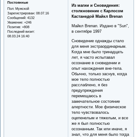
Постоянные
Из магии и Сновидения:
Пол:
Мужской
столкновение с Карлосом
Зарегистрирован
: 08.07.16
Кастанедой Майкл Brenan
Сообщений:
4132
Уважение:
+246
Майкл Brenan. Издано в "Sun",
Позитив:
+808
в сентябре 1997
Последний визит:
08.03.24 16:40
Сновидение однажды стало
для меня экстраординарным.
Когда мне было тринадцать
лет, я часто испытавал
осознание в сновидении и
опыт нахождения вне-тела.
Обычно, только заснув, когда
мое тело полностью
расслаблено, я без
предупреждения
перемещаюсь в
замечательное состояние
алертности. Мое физическое
тело чувствовалось
оцепенелым и тяжелым, и все
же я был полностью
осознанным. Так или иначе, я
знал, что для меня было тогда