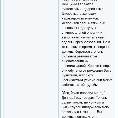
женщины являются
существами, одаренными
близостью с женским
характером вселенной.
Используя свои матки, они
способны к доступу к
универсальной энергии и
выполняют изумительные
подвиги преобразования. Но в
то же самое время, женщины
должны бороться с очень
сильным результатом
ошеломления их
социализацией. Короче говоря,
они обучены от рождения быть
чувихами, и только
несгибаемым усилие они могут
избежать этой судьбы.
"Дон, Хуан спросил меня, "
Доннер-Грау говорит, "очень
сухим тоном, не хочу ли я
быть глупой пи#дой всю мою
остальную жизнь ...., Вы
должны понять, что я