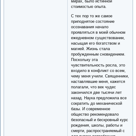
мирах, было истинной
стоимостью опыта.
С тех пор то же самое
приподнятое состояние
осознавания начало
проявляться в моей обычном
ежедневном существовании,
насыщая его богатством и
магией. Жизнь стала
пробужденным сновидением.
Поскольку эта
чувствительность росла, это
входило в конфликт со всем,
чему меня учили. Священники,
наставлявшие меня, кажется
полагали, что век чудес
закончился две тысячи лет
назад. Наука предложила все
сократить до механической
базы. И современное
общество рекомендовало
безопасный и бескровный курс
рождения, школы, работы и
смерти, распространяемый с