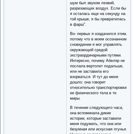
шум был звуком лезвий,
разрезающих воздух. Если бы
я осталась еще на секунду на
той крыше, я бы превратилась
в фарш".
Во- первых я озадачился этим,
потому что в моем осознанном
сновидении я мог управлять
окружающей средой
экстраординарными путями.
Интересно, почему Абеляр не
послала вертолет подальше,
или не заставила его
взорваться. И тут до меня
дошло: она говорит
относительно транспортировки
ее физического тела в те
миры.
В течение следующего часа,
она вспоминала дикие
истории, которые заставили
меня подумать, что она или
безумная или искусная лгунья.