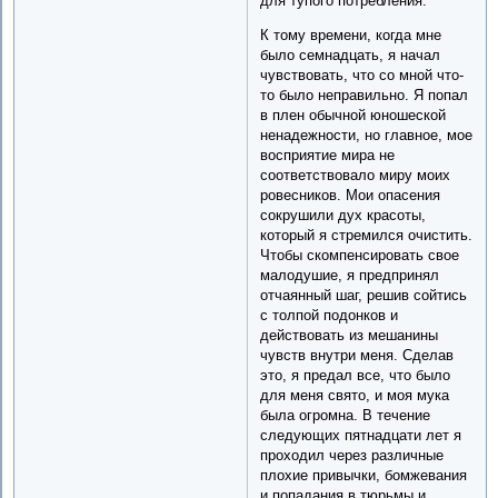
для тупого потребления.
К тому времени, когда мне
было семнадцать, я начал
чувствовать, что со мной что-
то было неправильно. Я попал
в плен обычной юношеской
ненадежности, но главное, мое
восприятие мира не
соответствовало миру моих
ровесников. Мои опасения
сокрушили дух красоты,
который я стремился очистить.
Чтобы скомпенсировать свое
малодушие, я предпринял
отчаянный шаг, решив сойтись
с толпой подонков и
действовать из мешанины
чувств внутри меня. Сделав
это, я предал все, что было
для меня свято, и моя мука
была огромна. В течение
следующих пятнадцати лет я
проходил через различные
плохие привычки, бомжевания
и попадания в тюрьмы и