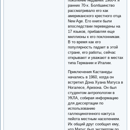
поколение недавних 1960-х и
ранних 70-х. Болбшинство
рассматривало его как
американского крестного отца
New Age. Его книги были
впоследствии переведены на
17 языков, прибавляя еще
миллионы к его поклонникам.
В то время как его
популярность падает в этой
стране, его работы, сейчас
открывают и уважают в местах
типа Германии и Италии.
Приключения Кастанеды
начались в 1960, когда он
встретил Дона Хуана Матуса в
Ногалесе, Аризона. Он был
студентом антропологии в
УКЛА, собирая информацию
для диссертации по
использованию
галлюциногенного кактуса
пейота местным населением.
Их общий друг сообщил ему,
что Матус был экспертом по