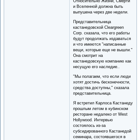
Относительно Жизни, Смерти
и Вселенной должна быть
выпушена через две недели.
Представительница
кастанедовской Cleargreen
Corp. сказала, что его работы
будут продолжать издаваться
и что имеются "написанные
вещи, которые еще не вышли."
Она смотрит на
кастанедовскую компанию как
несущую его наследие..
"Мы полагаем, что если люди
хотят достичь бесконечности,
средства доступны," сказала
представительница.
Я встретил Карлоса Кастанеду
прошлым летом в кубинском
ресторане недалеко от West
Hollywood. Интервью
состоялось из-за
субсидированного Кастанедой
семинара, состоявшегося в