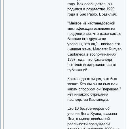
году. Как сообщается, он
родился в рождество 1925
года в Sao Paolo, Бразилия.
"Многое из кастанедовской
мистификации основано на
предложении, что даже самые
близкие его друзья не
уверены, кто он," - писала его
бывшая жена, Margaret Runyan
Castaneda в воспоминаниях
1997 года, что Кастанеда
пытался воздерживаться от
публикаций.
Кастанеда отрицал, что был
женат. Кто бы он ни был или
каким способом он "перешел,"
нет никакого отрицания
наследства Кастанеды.
Его 10 бестселлеров об
учении Дона Хуана, шамана
Яки, о мирах необычной
реальности возбуждали