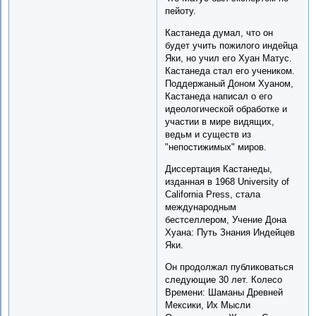
пейоту.
Кастанеда думал, что он
будет учить пожилого индейца
Яки, но учил его Хуан Матус.
Кастанеда стал его учеником.
Поддержаный Доном Хуаном,
Кастанеда написал о его
идеологической обработке и
участии в мире видящих,
ведьм и существ из
"непостижимых" миров.
Диссертация Кастанеды,
изданная в 1968 University of
California Press, стала
международным
бестселлером, Учение Дона
Хуана: Путь Знания Индейцев
Яки.
Он продолжал публиковаться
следующие 30 лет. Колесо
Времени: Шаманы Древней
Мексики, Их Мысли