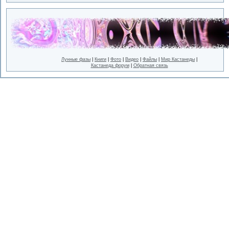
Лунные фазы
|
Книги
|
Фото
|
Видео
|
Файлы
|
Мир Кастанеды
|
Кастанеда форум
|
Обратная связь