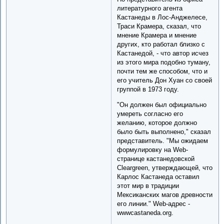
литературного агента
Кастанеды в Лос-Анджелесе,
Траси Крамера, сказал, что
мнение Крамера и мнение
других, кто работал близко с
Кастанедой, - что автор исчез
из этого мира подобно туману,
почти тем же способом, что и
его учитель Дон Хуан со своей
группой в 1973 году.
"Он должен был официально
умереть согласно его
желанию, которое должно
было быть выполнено," сказал
представитель. "Мы ожидаем
формулировку на Web-
странице кастанедовской
Cleargreen, утверждающей, что
Карлос Кастанеда оставил
этот мир в традиции
Мексиканских магов древности
его линии." Web-адрес -
wwwcastaneda.org.