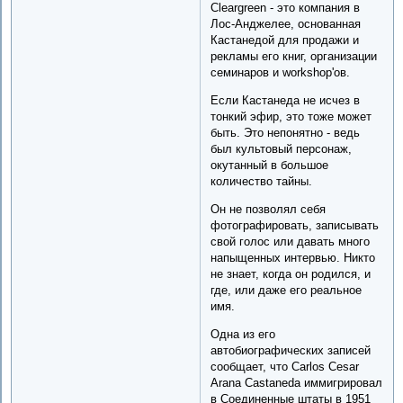
Cleargreen - это компания в
Лос-Анджелее, основанная
Кастанедой для продажи и
рекламы его книг, организации
семинаров и workshop'ов.
Если Кастанеда не исчез в
тонкий эфир, это тоже может
быть. Это непонятно - ведь
был культовый персонаж,
окутанный в большое
количество тайны.
Он не позволял себя
фотографировать, записывать
свой голос или давать много
напыщенных интервью. Никто
не знает, когда он родился, и
где, или даже его реальное
имя.
Одна из его
автобиографических записей
сообщает, что Carlos Cesar
Arana Castaneda иммигрировал
в Соединенные штаты в 1951