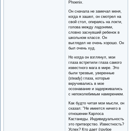
Phoenix.
Он сначала не замечал меня,
когда я зашел, он смотрел на
свой стол, опираясь на локти,
голова между ладонями,
словно заснувший ребенок в
школьном классе. Он
выглядел не очень хорошо. Он
был очень худ.
Но когда он взглянул, мои
глаза встретили глаза самого
известного мага в мире. Это
были трезвые, уверенные
(steady) глаза, которые
вкручивались в мое
осознавание и задерживались
с непоколебимым намерением.
Как будто читая мои мысли, он
сказал: "Не имеется ничего в
отношении Карлоса
Кастанеды. Индивидуальность
это притворство. Известность?
Успех? Кто дает (грубое