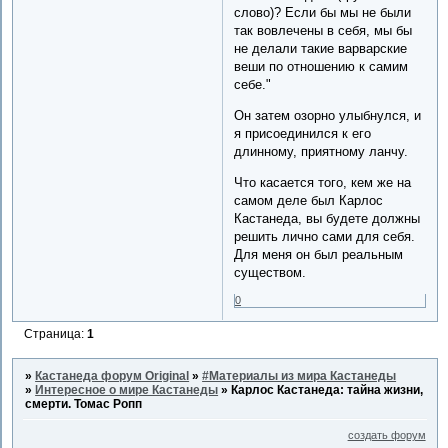
слово)? Если бы мы не были
так вовлечены в себя, мы бы
не делали такие варварские
веши по отношению к самим
себе."
Он затем озорно улыбнулся, и
я присоединился к его
длинному, приятному ланчу.
Что касается того, кем же на
самом деле был Карлос
Кастанеда, вы будете должны
решить лично сами для себя.
Для меня он был реальным
существом.
0
Страница:
1
»
Кастанеда форум Original
»
#Материалы из мира Кастанеды
»
Интересное о мире Кастанеды
»
Карлос Кастанеда: тайна жизни,
смерти. Томас Ропп
создать форум