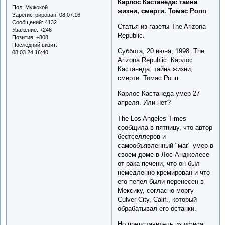
Карлос Кастанеда: тайна
Пол:
Мужской
жизни, смерти. Томас Ропп
Зарегистрирован
: 08.07.16
Сообщений:
4132
Статья из газеты The Arizona
Уважение:
+246
Republic.
Позитив:
+808
Последний визит:
Суббота, 20 июня, 1998. The
08.03.24 16:40
Arizona Republic. Карлос
Кастанеда: тайна жизни,
смерти. Томас Ропп.
Карлос Кастанеда умер 27
апреля. Или нет?
The Los Angeles Times
сообщила в пятницу, что автор
бестселлеров и
самообъявленный "маг" умер в
своем доме в Лос-Анджелесе
от рака печени, что он был
немедленно кремирован и что
его пепел были перенесен в
Мексику, согласно моргу
Culver City, Calif., который
обрабатывал его останки.
Но представитель из офиса