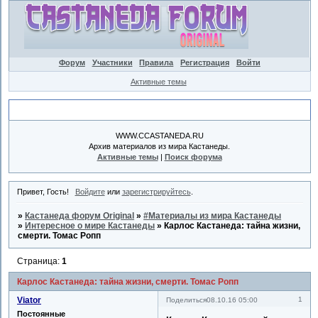
Форум
Участники
Правила
Регистрация
Войти
Активные темы
Объявление
WWW.CCASTANEDA.RU
Архив материалов из мира Кастанеды.
Активные темы
|
Поиск форума
Привет, Гость!
Войдите
или
зарегистрируйтесь
.
»
Кастанеда форум Original
»
#Материалы из мира Кастанеды
»
Интересное о мире Кастанеды
»
Карлос Кастанеда: тайна жизни,
смерти. Томас Ропп
Страница:
1
Карлос Кастанеда: тайна жизни, смерти. Томас Ропп
Viator
1
Поделиться
08.10.16 05:00
Постоянные