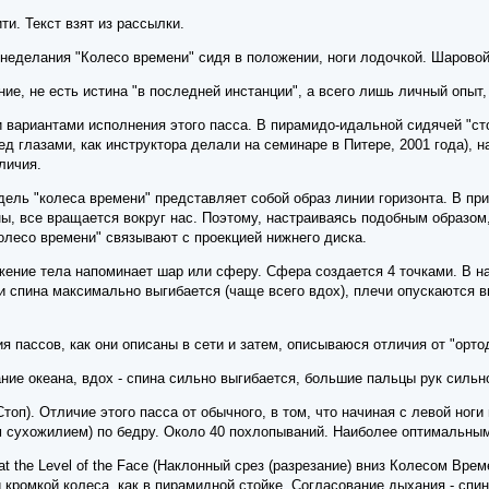
ти. Текст взят из рассылки.
неделания "Колесо времени" сидя в положении, ноги лодочкой. Шаровой
ние, не есть истина "в последней инстанции", а всего лишь личный опыт
вариантами исполнения этого пасса. В пирамидо-идальной сидячей "стой
ред глазами, как инструктора делали на семинаре в Питере, 2001 года), 
личия.
ель "колеса времени" представляет собой образ линии горизонта. В при
ы, все вращается вокруг нас. Поэтому, настраиваясь подобным образо
колесо времени" связывают с проекцией нижнего диска.
жение тела напоминает шар или сферу. Сфера создается 4 точками. В на
 спина максимально выгибается (чаще всего вдох), плечи опускаются вн
я пассов, как они описаны в сети и затем, описываюся отличия от "орто
ие океана, вдох - спина сильно выгибается, большие пальцы рук сильно
а Стоп). Отличие этого пасса от обычного, в том, что начиная с левой но
 сухожилием) по бедру. Около 40 похлопываний. Наиболее оптимальным,
 at the Level of the Face (Наклонный срез (разрезание) вниз Колесом Вр
й кромкой колеса, как в пирамидной стойке. Согласование дыхания - спин