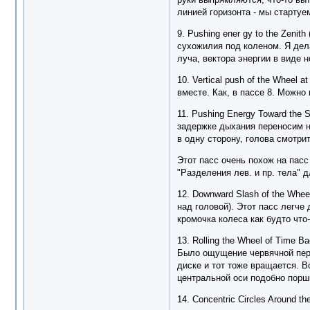
линией горизонта - мы стартуем
9. Pushing ener gy to the Zen
сухожилия под коленом. Я дел
луча, вектора энергии в виде н
10. Vertical push of the Wheel
вместе. Как, в пассе 8. Можно
11. Pushing Energy Toward the
задержке дыхания переносим н
в одну сторону, голова смотри
Этот пасс очень похож на пасс
"Разделения лев. и пр. тела" 
12. Downward Slash of the Whee
над головой). Этот пасс легче
кромочка колеса как будто что-
13. Rolling the Wheel of Time
Было ощущение червячной перед
диске и тот тоже вращается. В
центральной оси подобно порш
14. Concentric Circles Around 