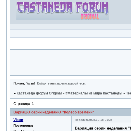
Объявление
Привет, Гость!
Войдите
или
зарегистрируйтесь
.
»
Кастанеда форум Original
»
#Материалы из мира Кастанеды
»
Те
Страница:
1
Вариация серии неделания "Колесо времени"
Viator
Поделиться
08.10.16 01:35
Постоянные
Вариация серии неделания "