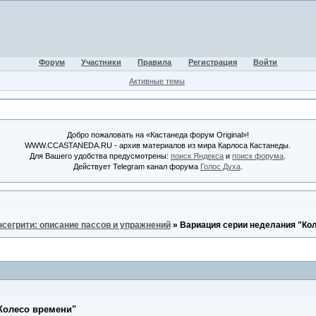
Форум
Участники
Правила
Регистрация
Войти
Активные темы
Добро пожаловать на «Кастанеда форум Original»!
WWW.CCASTANEDA.RU - архив материалов из мира Карлоса Кастанеды.
Для Вашего удобства предусмотрены:
поиск Яндекса
и
поиск форума
.
Действует Telegram канал форума
Голос Духа
.
нсегрити: описание пассов и упражнений
»
Вариация серии неделания "Ко
Колесо времени"