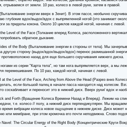
, отрываемся от земли. 10 раз, колесо в левой руке, затем в правой.
ith (Выталкивание энергии вверх в Зенит). В этом пассе, необычно скруч
аю глубокие вдох/выдох/вдох с выпрямленной ногой (это занимает окол
оги за приделы кокона. Около 10 циклов каждой ногой, начиная с левой.
 at the Level of the Face (Толкание вперед Колеса, расположенного верти
 попробовать обратное дыхание.
 Sides of the Body (Выталкивание энергии в стороны от тела). Мы зачерп
а другую сторону (выдох/вдох/выдох/вдох) перенос размешанной энергии
т противоположно назад для еще большего скручивания нижнего диска.
 ногами из серии "Карта тела", но там нога выпрямляется верх, а мы ле
для перемешивания. По 10 раз, каждой ногой, начиная с левой.
l at the Level of the Face, Arching from Above the Head (Разрез вниз Кол
 делать, если большой палец в начале пасса находится над колесом. В
то соскабливает и переносит это в нижний диск. Вверх руки/ вдох и наоб
 Back and Forth (Вращение Колеса Времени Назад и Вперед). Лежим на спи
ачи, т.е. колесо // полу, а нижний диск перпендикулярен. Мы вращаем
о время вибрации колеса новое ощущение в нижнем диске. Диск может не
ню или мембране, при этом кромочка его почти неподвижна. Слово под
the Navel: The Circular Energy of the Right Body (Концентрические Круги 