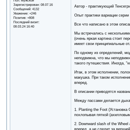
Пол:
Мужской
Зарегистрирован
: 08.07.16
Автор - практикующий Тенсегри
Сообщений:
4132
Уважение:
+246
Опыт практики вариации серии 
Позитив:
+808
Последний визит:
Все что написано в этом описа
08.03.24 16:40
Мы встречались с несколькими 
(очень яркая картина стоит пе
имеет свои принципиальные от
По одному из определений, мод
неподвижна, что мы неподвижн
такого путешествия. Иногда, "
Итак, в этом исполнении, поло
макушка. При таком исполнении
вперед.
В описании приводятся названи
Между пассами делается дыхан
1. Planting the Foot (Установк
похлопывая пяткой (ахилловым
2. Downward slash of the Wheel
вперед, а не следит за верхне