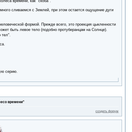
олеса времени, как "скоба".
много сливаемся с Землей, при этом остается ощущение дуги
 человеческой формой. Прежде всего, это проекция цыкленности
ожет быть левое тело (подобно протуберанцам на Солнце).
 тел".
са.
ую серию.
лесо времени"
создать форум