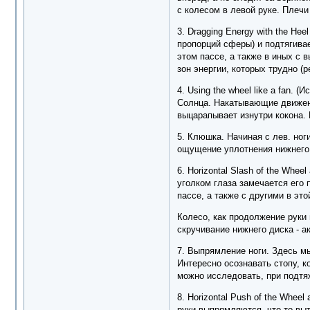
с колесом в левой руке. Плечи
3. Dragging Energy with the H
пропорций сферы) и подтягивае
этом пассе, а также в иных с 
зон энергии, которых трудно (р
4. Using the wheel like a fan.
Солнца. Накатывающие движени
выцарапывает изнутри кокона. 
5. Клюшка. Начиная с лев. ног
ощущение уплотнения нижнего д
6. Horizontal Slash of the Whe
уголком глаза замечается его 
пассе, а также с другими в эт
Колесо, как продолжение руки
скручивание нижнего диска - а
7. Выпрямление ноги. Здесь м
Интересно осознавать стопу, ко
можно исследовать, при подтя
8. Horizontal Push of the Whee
руки выпрямляются, что-то выт