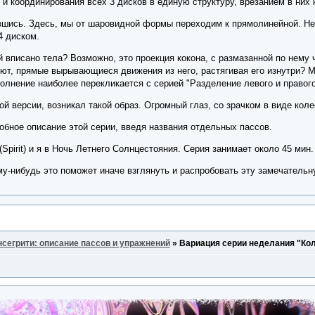
и координирования всех 3 дисков в единую структуру, врезанием в них к
шись. Здесь, мы от шаровидной формы переходим к прямолинейной. Не
4 диском.
й вписано тела? Возможно, это проекция кокона, с размазанной по нему
уют, прямые вырывающиеся движения из него, растягивая его изнутри? М
полнение наиболее перекликается с серией "Разделение левого и правого
ой версии, возникал такой образ. Огромный глаз, со зрачком в виде коле
обное описание этой серии, введя названия отдельных пассов.
pirit) и я в Ночь Летнего Солнцестояния. Серия занимает около 45 мин.
му-нибудь это поможет иначе взглянуть и распробовать эту замечательн
нсегрити: описание пассов и упражнений
»
Вариация серии неделания "Ко