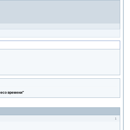
лесо времени"
1