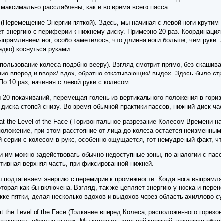
 максимально расслаблены, как и во время всего пасса.
eel (Перемещение Энергии пяткой). Здесь, мы начиная с левой ноги крути
т энергию с периферии к нижнему диску. Примерно 20 раз. Координация 
выпрямлением ног, особо заметилось, что длинна ноги больше, чем руки. 
едко) коснуться руками.
 (Использование колеса подобно вееру). Взгляд смотрит прямо, без скаши
е вперед и вверх/ вдох, обратно откатывающие/ выдох. Здесь было стр
По 10 раз, начиная с левой руки с колесом.
и 20 покачиваний, перемещая голень из вертикального положения в гориз
иска стопой снизу. Во время обычной практики пассов, нижний диск час
el at the Level of the Face ( Горизонтальное разрезание Колесом Времени 
положение, при этом расстояние от лица до колеса остается неизменным. 
ой серии с колесом в руке, особенно ощущается, тот немудреный факт, чт
 и им можно задействовать обычно недоступные зоны, по аналогии с пас
ктивная верхняя часть, при фиксированной нижней.
ы подтягиваем энергию с перемирии к промежности. Когда нога выпрямл
торая как бы включена. Взгляд, так же цепляет энергию у носка и перено
жке пятки, делая несколько вдохов и выдохов через область ахиллово с
l at the Level of the Face (Толкание вперед Колеса, расположенного гориз
алкивает; обратно выдох. Мы колесом, дальней кромкой, касаемся обла