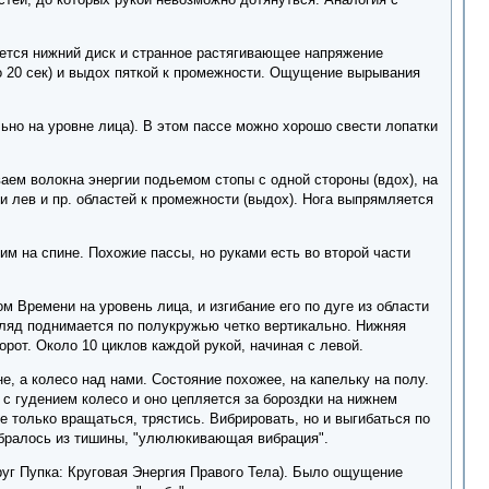
ивается нижний диск и странное растягивающее напряжение
о 20 сек) и выдох пяткой к промежности. Ощущение вырывания
кально на уровне лица). В этом пассе можно хорошо свести лопатки
ываем волокна энергии подьемом стопы с одной стороны (вдох), на
 лев и пр. областей к промежности (выдох). Нога выпрямляется
жим на спине. Похожие пассы, но руками есть во второй части
есом Времени на уровень лица, и изгибание его по дуге из области
згляд поднимается по полукружью четко вертикально. Нижняя
орот. Около 10 циклов каждой рукой, начиная с левой.
не, а колесо над нами. Состояние похожее, на капельку на полу.
 с гудением колесо и оно цепляется за бороздки на нижнем
 только вращаться, трястись. Вибрировать, но и выгибаться по
обралось из тишины, "улюлюкивающая вибрация".
Вокруг Пупка: Круговая Энергия Правого Тела). Было ощущение