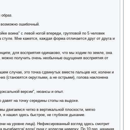
 образ.
, возможно ошибочный.
ке воина" с левой ногой впереди, групповой по 5 человек
на стуле. Мне кажется, каждая форма отличается друг от друга и
нципе, для восприятия одинаково, что мы ходим по земле, она
м, можно получить очень необычные ощущения восприятия от
шем случае, это точка сдвинутых вместе пальцев ног, колени и
из (становятся округлыми, а не острыми), голова наклонена
доксальной версии", нюансы и опыт.
 давят на точку середины стопы на выдохе.
ги мы двигаемся четко в вертикальной плоскости, мягко
 я нашел здесь быстрое, не глубокое дыхание.
емени на уровне лица). Нефиксированный взгляд здесь смотрит
а выгибается/ вдох/ руки с колесом наверху. По 10 раз, начиная