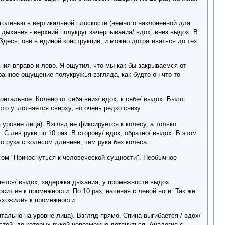
м голенью в вертикальной плоскости (немного наклоненной для
дыхания - верхний полукруг зачерпывания/ вдох, вниз выдох. В
Здесь, они в единой конструкции, и можно дотрагиваться до тех
вания вправо и лево. Я ощутил, что мы как бы закрываемся от
анное ощущение полукружья взгляда, как будто он что-то
онтальное. Колено от себя вниз/ вдох, к себе/ выдох. Было
то уплотняется сверху, но очень редко снизу.
на уровне лица). Взгляд не фиксируется к колесу, а только
С лев руки по 10 раз. В сторону/ вдох, обратно/ выдох. В этом
о рука с колесом длиннее, чем рука без колеса.
сом "Прикоснуться к человеческой сущности". Необычное
яется/ выдох, задержка дыхания, у промежности выдох.
сит ее к промежности. По 10 раз, начиная с левой ноги. Так же
ухожилия к промежности.
онтально на уровне лица). Взгляд прямо. Спина выгибается / вдох/
стей, до которых рукой невозможно дотянуться. Аналогия с