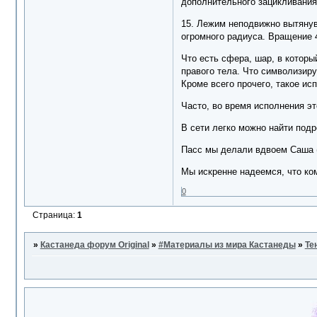
дополнительного зацикливания 
15. Лежим неподвижно вытянув
огромного радиуса. Вращение 
Что есть сфера, шар, в которы
правого тела. Что символизир
Кроме всего прочего, такое ис
Часто, во время исполнения эт
В сети легко можно найти подр
Пасс мы делали вдвоем Саша (S
Мы искренне надеемся, что ко
0
Страница:
1
»
Кастанеда форум Original
»
#Материалы из мира Кастанеды
»
Те