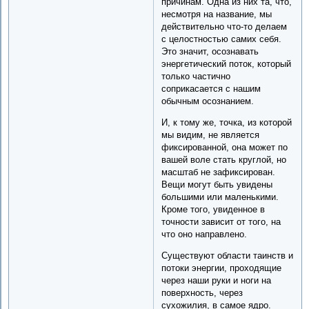
причинам. Одна из них та, что,
несмотря на название, мы
действительно что-то делаем
с целостностью самих себя.
Это значит, осознавать
энергетический поток, который
только частично
соприкасается с нашим
обычным осознанием.
И, к тому же, точка, из которой
мы видим, не является
фиксированной, она может по
вашей воле стать круглой, но
масштаб не зафиксирован.
Вещи могут быть увидены
большими или маленькими.
Кроме того, увиденное в
точности зависит от того, на
что оно направлено.
Существуют области таинств и
потоки энергии, проходящие
через наши руки и ноги на
поверхность, через
сухожилия, в самое ядро.