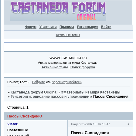
Форум
Участники
Правила
Регистрация
Войти
Активные темы
Объявление
WWW.CCASTANEDA.RU
Архив материалов из мира Кастанеды.
Активные темы
|
Поиск форума
Привет, Гость!
Войдите
или
зарегистрируйтесь
.
»
Кастанеда форум Original
»
#Материалы из мира Кастанеды
»
Тенсегрити: описание пассов и упражнений
»
Пассы Сновидения
Страница:
1
Пассы Сновидения
Viator
1
Поделиться
06.10.16 18:47
Постоянные
Пассы Сновидения
Пол:
Мужской