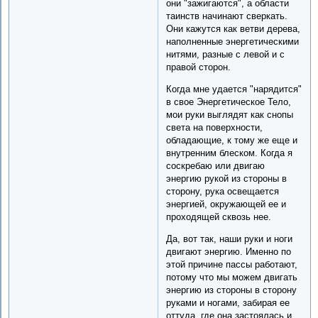
они "зажигаются", а области
таинств начинают сверкать.
Они кажутся как ветви дерева,
наполненные энергетическими
нитями, разные с левой и с
правой сторон.
Когда мне удается "нарядится"
в свое Энергетическое Тело,
мои руки выглядят как снопы
света на поверхности,
обладающие, к тому же еще и
внутренним блеском. Когда я
соскребаю или двигаю
энергию рукой из стороны в
сторону, рука освещается
энергией, окружающей ее и
проходящей сквозь нее.
Да, вот так, наши руки и ноги
двигают энергию. Именно по
этой причине пассы работают,
потому что мы можем двигать
энергию из стороны в сторону
руками и ногами, забирая ее
оттуда, где она застоялась и,