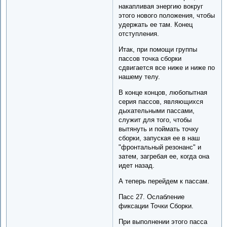
накапливая энергию вокруг
этого нового положения, чтобы
удержать ее там. Конец
отступления.
Итак, при помощи группы
пассов точка сборки
сдвигается все ниже и ниже по
нашему телу.
В конце концов, любопытная
серия пассов, являющихся
дыхательными пассами,
служит для того, чтобы
вытянуть и поймать точку
сборки, запуская ее в наш
"фронтальный резонанс" и
затем, загребая ее, когда она
идет назад.
А теперь перейдем к пассам.
Пасс 27. Ослабление
фиксации Точки Сборки.
При выполнении этого пасса