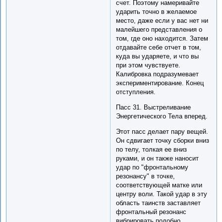
счет. Поэтому намеривайте
ударить точно в желаемое
место, даже если у вас нет ни
малейшего представления о
том, где оно находится. Затем
отдавайте себе отчет в том,
куда вы ударяете, и что вы
при этом чувствуете.
Калибровка подразумевает
экспериментирование. Конец
отступления.
Пасс 31. Выстреливание
Энергетического Тела вперед.
Этот пасс делает пару вещей.
Он сдвигает точку сборки вниз
по телу, толкая ее вниз
руками, и он также наносит
удар по "фронтальному
резонансу" в точке,
соответствующей матке или
центру воли. Такой удар в эту
область таинств заставляет
фронтальный резонанс
вибрировать подобно