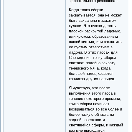
"фронтального резонанса".
Когда точка сборки
захватывается, она не может
быть захвачена в зажатом
кулаке. Это нужно делать
плоской раскрытой ладонью,
или крюком, образованным
вашей кистью, или захватить
ее пустым отверстием в
ладони. В этих пассах для
Сновидения, точку сборки
хватают, подобно захвату
теннисного мяча, когда
большой палец касается
кончиков других пальцев.
Я чувствую, что после
выполнения этого пасса в
течение некоторого времени,
точка сборки начинает
возвращаться во все более и
более низкую область на
задней поверхности
светящейся сферы, и каждый
раз мне приходится