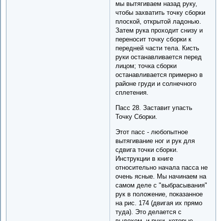
мы вытягиваем назад руку,
чтобы захватить точку сборки
плоской, открытой ладонью.
Затем рука проходит снизу и
переносит точку сборки к
передней части тела. Кисть
руки останавливается перед
лицом; точка сборки
останавливается примерно в
районе груди и солнечного
сплетения.
Пасс 28. Заставит упасть
Точку Сборки.
Этот пасс - любопытное
вытягивание ног и рук для
сдвига точки сборки.
Инструкции в книге
относительно начала пасса не
очень ясные. Мы начинаем на
самом деле с "выбрасывания"
рук в положение, показанное
на рис. 174 (двигая их прямо
туда). Это делается с
выдохом, и руки, которые