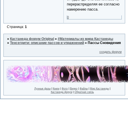
перераспределяя ее согласно
намерению пасса.
0
Страница:
1
»
Кастанеда форум Original
»
#Материалы из мира Кастанеды
»
Тенсегрити: описание пассов и упражнений
»
Пассы Сновидения
создать форум
Лунные фазы
|
Книги
|
Фото
|
Видео
|
Файлы
|
Мир Кастанеды
|
Кастанеда форум
|
Обратная связь