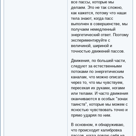
все пассы, которые мы
делаем. Это не так сложно,
как кажется, потому что наши
тела знают, когда пасс
выполнен в совершенстве, мы
получаем немедленный
энергетический ответ. Поэтому
экспериментируйте с
величиной, шириной и
точностью движений пассов.
Движения, по большей части,
следуют за естественными
потоками по энергетическим
каналам, что можно описать
через то, что мы чувствуем,
пересекая их руками, ногами
или телами. И часто движения
оканчиваются в особых "зонах
таинств", которые мы можем с
ясностью чувствовать точно и
прямо ударяя по ним.
В основном, я обнаруживаю,
что происходит калибровка
пассов, когда ловлю себя на