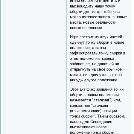
игрой является отпустить и
высвободить нашу точку
сборки для того, чтобы она
могла путешествовать в новые
места, новые реальности,
новые вселенные.
Игра состоит из двух частей -
сдвинут точку сборки в новое
положение, а затем
зафиксировать точку сборки в
этом положении, крепко
забивая ее, не давая ей ни
отпрыгнуть на свое обычное
место, ни сдвинутся в какое-
нибудь другое положение.
Этот акт фиксирования точки
сборки в новом положении
называется "сталкинг", или,
конкретнее "сталкинг
(=выслеживание) позиции
точки сборки". Таким образом,
пассы для Сновидения
выслеживают новое
положение точки сборки,