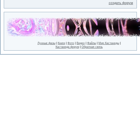
создать форум
Лунные фазы
|
Книги
|
Фото
|
Видео
|
Файлы
|
Мир Кастанеды
|
Кастанеда форум
|
Обратная связь