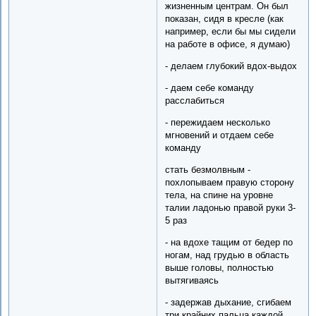
жизненным центрам. Он был
показан, сидя в кресле (как
например, если бы мы сидели
на работе в офисе, я думаю)
- делаем глубокий вдох-выдох
- даем себе команду
расслабиться
- пережидаем несколько
мгновений и отдаем себе
команду
стать безмолвным -
похлопываем правую сторону
тела, на спине на уровне
талии ладонью правой руки 3-
5 раз
- на вдохе тащим от бедер по
ногам, над грудью в область
выше головы, полностью
вытягиваясь
- задержав дыхание, сгибаем
три крайних пальца каждой