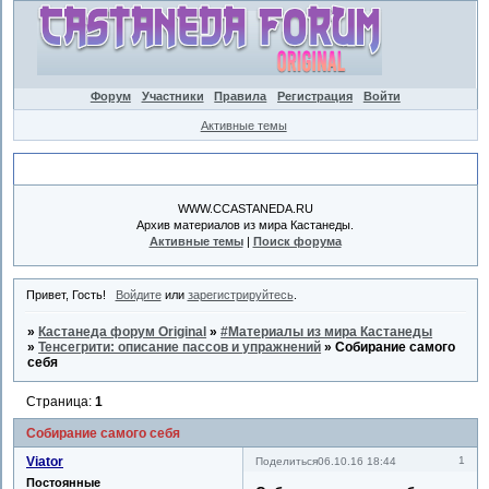
Форум
Участники
Правила
Регистрация
Войти
Активные темы
Объявление
WWW.CCASTANEDA.RU
Архив материалов из мира Кастанеды.
Активные темы
|
Поиск форума
Привет, Гость!
Войдите
или
зарегистрируйтесь
.
»
Кастанеда форум Original
»
#Материалы из мира Кастанеды
»
Тенсегрити: описание пассов и упражнений
»
Собирание самого
себя
Страница:
1
Собирание самого себя
Viator
1
Поделиться
06.10.16 18:44
Постоянные