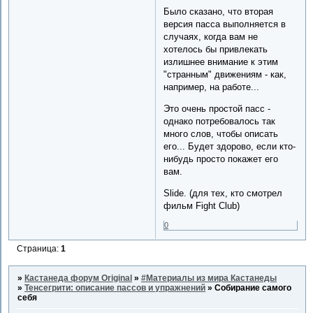
Было сказано, что вторая
версия пасса выполняется в
случаях, когда вам не
хотелось бы привлекать
излишнее внимание к этим
"странным" движениям - как,
например, на работе...
Это очень простой пасс -
однако потребовалось так
много слов, чтобы описать
его... Будет здорово, если кто-
нибудь просто покажет его
вам.
Slide. (для тех, кто смотрел
фильм Fight Club)
0
Страница:
1
»
Кастанеда форум Original
»
#Материалы из мира Кастанеды
»
Тенсегрити: описание пассов и упражнений
»
Собирание самого
себя