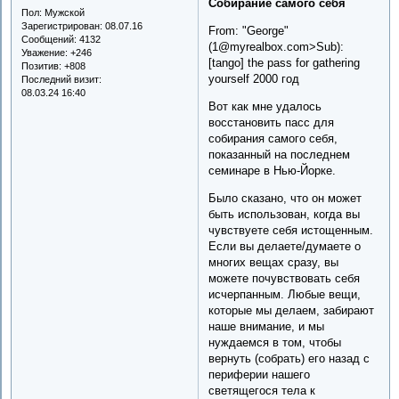
Собирание самого себя
Пол:
Мужской
Зарегистрирован
: 08.07.16
From: "George"
Сообщений:
4132
(1@myrealbox.com>Sub):
Уважение:
+246
[tango] the pass for gathering
Позитив:
+808
yourself 2000 год
Последний визит:
08.03.24 16:40
Вот как мне удалось
восстановить пасс для
собирания самого себя,
показанный на последнем
семинаре в Нью-Йорке.
Было сказано, что он может
быть использован, когда вы
чувствуете себя истощенным.
Если вы делаете/думаете о
многих вещах сразу, вы
можете почувствовать себя
исчерпанным. Любые вещи,
которые мы делаем, забирают
наше внимание, и мы
нуждаемся в том, чтобы
вернуть (собрать) его назад с
периферии нашего
светящегося тела к