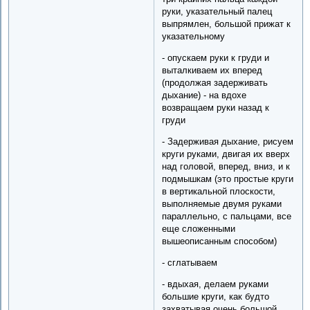
руки, указательный палец
выпрямлен, большой прижат к
указательному
- опускаем руки к груди и
выталкиваем их вперед
(продолжая задерживать
дыхание) - на вдохе
возвращаем руки назад к
груди
- Задерживая дыхание, рисуем
круги руками, двигая их вверх
над головой, вперед, вниз, и к
подмышкам (это простые круги
в вертикальной плоскости,
выполняемые двумя руками
параллельно, с пальцами, все
еще сложенными
вышеописанным способом)
- сглатываем
- вдыхая, делаем руками
большие круги, как будто
захватывая очень большой