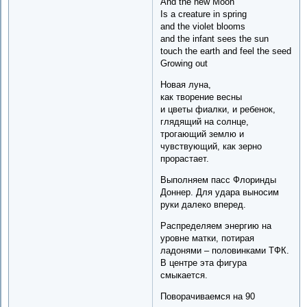
And the new Moon
Is a creature in spring
and the violet blooms
and the infant sees the sun
touch the earth and feel the seed
Growing out
Новая луна,
как творение весны
и цветы фиалки, и ребенок,
глядящий на солнце,
трогающий землю и
чувствующий, как зерно
прорастает.
Выполняем пасс Флоринды
Доннер. Для удара выносим
руки далеко вперед.
Распределяем энергию на
уровне матки, потирая
ладонями – половинками ТФК.
В центре эта фигура
смыкается.
Поворачиваемся на 90