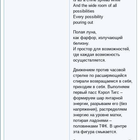
And the wide room of all
possibilities
Every possibility
pouring out
Полая луна,
как фарфор, излучающий
белизну.
И простор для возможностей,
где каждая возможность
осуществляется.
Движением против часовой
стрелке по расширяющейся
спирали возвращаемся в себя,
приходим в себя. Выполняем
первый пасс Кэрол Тигс –
формируем шар янтарной
энергии, разрываем его (без
напряжения), распределяем
энергию на уровне матки,
потирая ладонями –
половинками ТФК. В центре
эта фигура смыкается.