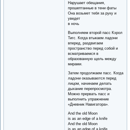
Нарушает обещания,
прошептанные в тени фаты
Она возьмет тебя за руку и
уведет
в ночь
Выполняем второй пасс Кэрол
Тигс. Когда втыкаем ладони
вперед, раздвигаем
пространство перед собой и
всматриваемся в
образованную щель между
мирами.
Затем продолжаем пасс. Когда
ладони оказываются перед
лицом, начинаем делать
дыхание перепросмотра.
Можно прервать пасс и
выполнить упражнение
«Дневник Навигатора».
And the old Moon
is as an edge of a knife
And the old Moon
is as an edge of a knife