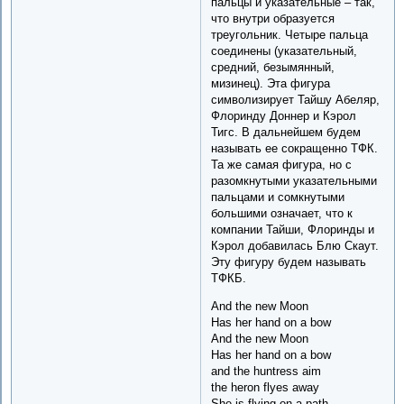
пальцы и указательные – так,
что внутри образуется
треугольник. Четыре пальца
соединены (указательный,
средний, безымянный,
мизинец). Эта фигура
символизирует Тайшу Абеляр,
Флоринду Доннер и Кэрол
Тигс. В дальнейшем будем
называть ее сокращенно ТФК.
Та же самая фигура, но с
разомкнутыми указательными
пальцами и сомкнутыми
большими означает, что к
компании Тайши, Флоринды и
Кэрол добавилась Блю Скаут.
Эту фигуру будем называть
ТФКБ.
And the new Moon
Has her hand on a bow
And the new Moon
Has her hand on a bow
and the huntress aim
the heron flyes away
She is flying on a path