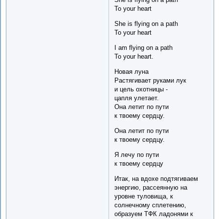
To your heart
She is flying on a path
To your heart
I am flying on a path
To your heart.
Новая луна
Растягивает руками лук
и цель охотницы -
цапля улетает.
Она летит по пути
к твоему сердцу.
Она летит по пути
к твоему сердцу.
Я лечу по пути
к твоему сердцу
Итак, на вдохе подтягиваем
энергию, рассеянную на
уровне туловища, к
солнечному сплетению,
образуем ТФК ладонями к