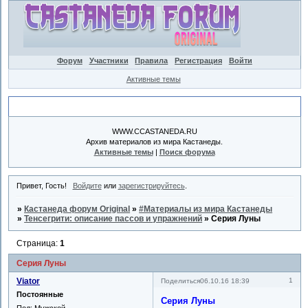
Форум
Участники
Правила
Регистрация
Войти
Активные темы
Объявление
WWW.CCASTANEDA.RU
Архив материалов из мира Кастанеды.
Активные темы
|
Поиск форума
Привет, Гость!
Войдите
или
зарегистрируйтесь
.
»
Кастанеда форум Original
»
#Материалы из мира Кастанеды
»
Тенсегрити: описание пассов и упражнений
»
Серия Луны
Страница:
1
Серия Луны
Viator
1
Поделиться
06.10.16 18:39
Постоянные
Серия Луны
Пол:
Мужской