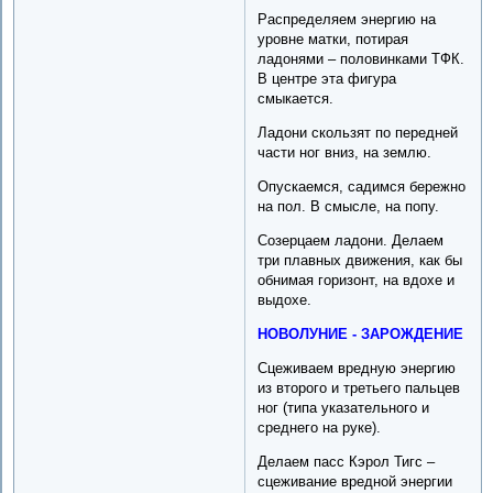
Распределяем энергию на
уровне матки, потирая
ладонями – половинками ТФК.
В центре эта фигура
смыкается.
Ладони скользят по передней
части ног вниз, на землю.
Опускаемся, садимся бережно
на пол. В смысле, на попу.
Созерцаем ладони. Делаем
три плавных движения, как бы
обнимая горизонт, на вдохе и
выдохе.
НОВОЛУНИЕ - ЗАРОЖДЕНИЕ
Сцеживаем вредную энергию
из второго и третьего пальцев
ног (типа указательного и
среднего на руке).
Делаем пасс Кэрол Тигс –
сцеживание вредной энергии