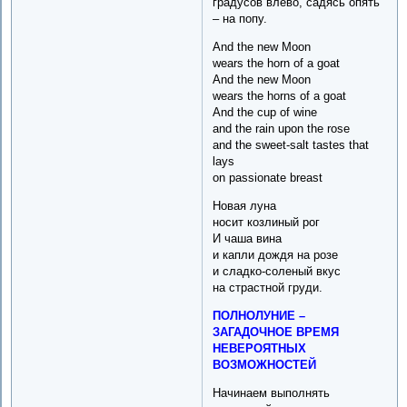
градусов влево, садясь опять
– на попу.
And the new Moon
wears the horn of a goat
And the new Moon
wears the horns of a goat
And the cup of wine
and the rain upon the rose
and the sweet-salt tastes that
lays
on passionate breast
Новая луна
носит козлиный рог
И чаша вина
и капли дождя на розе
и сладко-соленый вкус
на cтрастной груди.
ПОЛНОЛУНИЕ –
ЗАГАДОЧНОЕ ВРЕМЯ
НЕВЕРОЯТНЫХ
ВОЗМОЖНОСТЕЙ
Начинаем выполнять