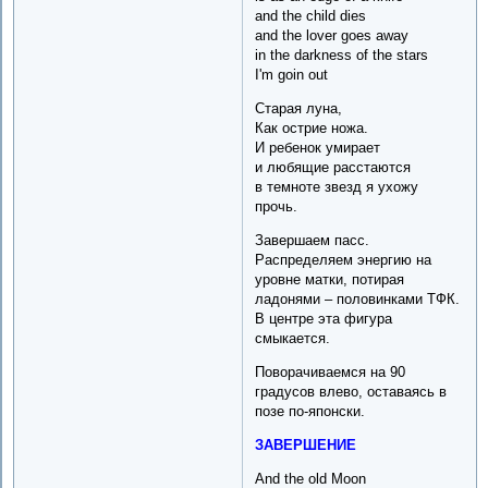
and the child dies
and the lover goes away
in the darkness of the stars
I'm goin out
Старая луна,
Как острие ножа.
И ребенок умирает
и любящие расстаются
в темноте звезд я ухожу
прочь.
Завершаем пасс.
Распределяем энергию на
уровне матки, потирая
ладонями – половинками ТФК.
В центре эта фигура
смыкается.
Поворачиваемся на 90
градусов влево, оставаясь в
позе по-японски.
ЗАВЕРШЕНИЕ
And the old Moon