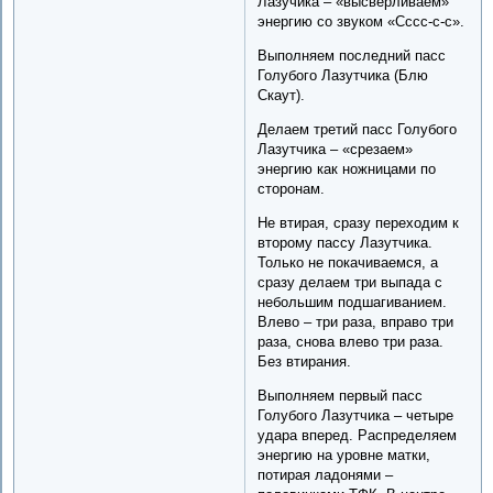
Лазучика – «высверливаем»
энергию со звуком «Сссс-с-с».
Выполняем последний пасс
Голубого Лазутчика (Блю
Скаут).
Делаем третий пасс Голубого
Лазутчика – «срезаем»
энергию как ножницами по
сторонам.
Не втирая, сразу переходим к
второму пассу Лазутчика.
Только не покачиваемся, а
сразу делаем три выпада с
небольшим подшагиванием.
Влево – три раза, вправо три
раза, снова влево три раза.
Без втирания.
Выполняем первый пасс
Голубого Лазутчика – четыре
удара вперед. Распределяем
энергию на уровне матки,
потирая ладонями –