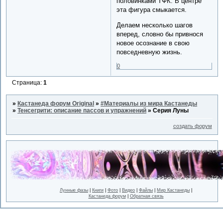
половинками ТФК. В центре
эта фигура смыкается.
Делаем несколько шагов
вперед, словно бы привнося
новое осознание в свою
повседневную жизнь.
0
Страница:
1
»
Кастанеда форум Original
»
#Материалы из мира Кастанеды
»
Тенсегрити: описание пассов и упражнений
»
Серия Луны
создать форум
Лунные фазы
|
Книги
|
Фото
|
Видео
|
Файлы
|
Мир Кастанеды
|
Кастанеда форум
|
Обратная связь