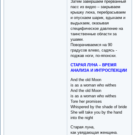
Затем завершаем прерванный
пасс из видео – закрываем
крышку люка, перебрасываем
и опускаем шарик, вдыхаем и
выдыхаем, оказывая
специфическое давление на
таинственные области за
ушами.
Поворачиваемся на 90
градусов влево, садясь -
поджав ноги, по-японски.
СТАРАЯ ЛУНА – ВРЕМЯ
АНАЛИЗА И ИНТРОСПЕКЦИИ
And the old Moon
is as a woman who withes
And the old Moon
is as a woman who withes
Tore her promises
Whispered by the shade of bride
She will take you by the hand
into the night
Старая луна,
как увядающая женщина.