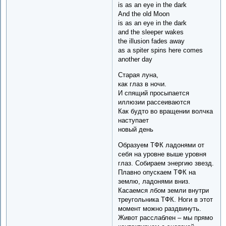
is as an eye in the dark
And the old Moon
is as an eye in the dark
and the sleeper wakes
the illusion fades away
as a spiter spins here comes
another day
Старая луна,
как глаз в ночи.
И спящий просыпается
иллюзии рассеиваются
Как будто во вращении волчка
наступает
новый день
Образуем ТФК ладонями от
себя на уровне выше уровня
глаз. Собираем энергию звезд.
Плавно опускаем ТФК на
землю, ладонями вниз.
Касаемся лбом земли внутри
треугольника ТФК. Ноги в этот
момент можно раздвинуть.
Живот расслаблен – мы прямо