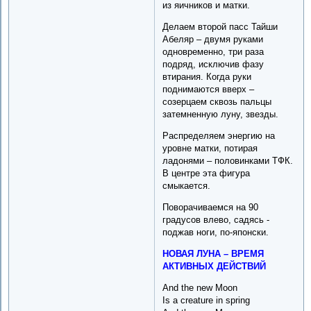
из яичников и матки.
Делаем второй пасс Тайши
Абеляр – двумя руками
одновременно, три раза
подряд, исключив фазу
втирания. Когда руки
поднимаются вверх –
созерцаем сквозь пальцы
затемненную луну, звезды.
Распределяем энергию на
уровне матки, потирая
ладонями – половинками ТФК.
В центре эта фигура
смыкается.
Поворачиваемся на 90
градусов влево, садясь -
поджав ноги, по-японски.
НОВАЯ ЛУНА – ВРЕМЯ
АКТИВНЫХ ДЕЙСТВИЙ
And the new Moon
Is a creature in spring