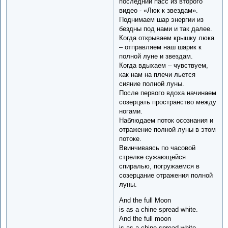
последний пасс из второго
видео - «Люк к звездам».
Поднимаем шар энергии из
бездны под нами и так далее.
Когда открываем крышку люка
– отправляем наш шарик к
полной луне и звездам.
Когда вдыхаем – чувствуем,
как нам на плечи льется
сияние полной луны.
После первого вдоха начинаем
созерцать пространство между
ногами.
Наблюдаем поток осознания и
отражение полной луны в этом
потоке.
Ввинчиваясь по часовой
стрелке сужающейся
спиралью, погружаемся в
созерцание отражения полной
луны.
And the full Moon
is as a chine spread white.
And the full moon
is as a chine spread white