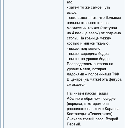
его.
- затем то же самое чуть
выше.
- еще выше – так, что большие
пальцы оказываются на
магических точках (отступая
на 4 пальца вверх) от подъема
стопы. На границе между
костью и мягкой тканью.
- выше, под колено
- выше, середина бедра
- выше, на уровне бедер.
Распределяем энергию на
уровне матки, потирая
ладонями – половинками ТФК.
В центре (на матке) эта фигура
смыкается.
Начинаем пассы Тайши
Абеляр в обратном порядке
(порядка, в котором они
расположены в книге Карлоса
Кастанеды: «Тенсегрити»).
Сначала третий пасс. Второй.
Первый.