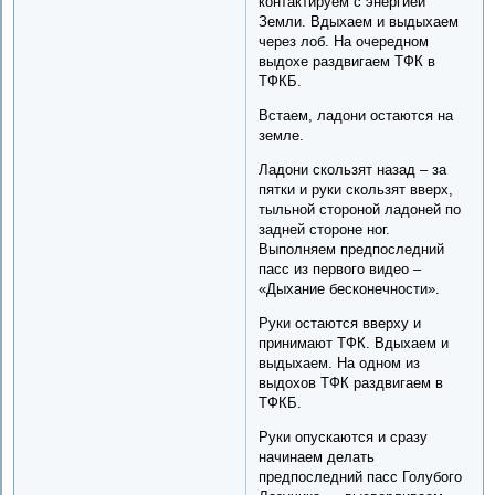
контактируем с энергией
Земли. Вдыхаем и выдыхаем
через лоб. На очередном
выдохе раздвигаем ТФК в
ТФКБ.
Встаем, ладони остаются на
земле.
Ладони скользят назад – за
пятки и руки скользят вверх,
тыльной стороной ладоней по
задней стороне ног.
Выполняем предпоследний
пасс из первого видео –
«Дыхание бесконечности».
Руки остаются вверху и
принимают ТФК. Вдыхаем и
выдыхаем. На одном из
выдохов ТФК раздвигаем в
ТФКБ.
Руки опускаются и сразу
начинаем делать
предпоследний пасс Голубого