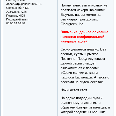
Зарегистрирован
: 08.07.16
Примечание: эти описания не
Сообщений:
4132
являются исчерпывающими.
Уважение:
+246
Выучить пассы можно на
Позитив:
+808
семинарах проводимых
Последний визит:
08.03.24 16:40
Cleargreen, Inc.
Внимание: данное описание
является неофициальной
интерпретацией.
Серия делается плавно. Без
спешки, суеты и рывков.
Поэтично. Перед изучением
данной серии следует
ознакомиться с пассами
«Серия матки» из книги
Карлоса Кастанеды. А также с
пассами на видеокассетах.
Начинается стоя.
На вдохе подводим руки к
солнечному сплетению и
образуем фигуру из пальцев, в
которой соединены большие