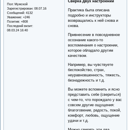
Сверка двух настроений
Пол:
Мужской
Зарегистрирован
: 08.07.16
Практика была описана
Сообщений:
4132
подробно и инструкторы
Уважение:
+246
возвращались к ней снова и
Позитив:
+808
снова.
Последний визит:
08.03.24 16:40
Привнесение в повседневное
осознание какого-то
воспоминания о настроении,
которое обладало другим
качеством.
Например, вы чувствуете
беспокойство, страх,
неуравновшенность, тяжесть,
безнадежность и т.д.
Вы можете вспомнить и ясно
представить себе (свериться)
с чем-то, что порождало у вас
совсем другие ощущения:
благоговение, радость, покой,
комфорт, любовь, ощущение
удачи и т.д.
Можно сверять эти два