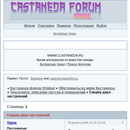
Форум
Участники
Правила
Регистрация
Войти
Активные темы
Объявление
WWW.CCASTANEDA.RU
Архив материалов из мира Кастанеды.
Активные темы
|
Поиск форума
Привет, Гость!
Войдите
или
зарегистрируйтесь
.
»
Кастанеда форум Original
»
#Материалы из мира Кастанеды
»
Тенсегрити: описание пассов и упражнений
»
Сверка двух
настроений
Страница:
1
Сверка двух настроений
Viator
1
Поделиться
06.10.16 18:34
Постоянные