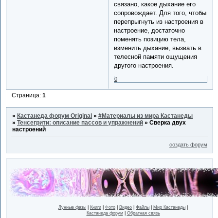
связано, какое дыхание его
сопровождает. Для того, чтобы
перепрыгнуть из настроения в
настроение, достаточно
поменять позицию тела,
изменить дыхание, вызвать в
телесной памяти ощущения
другого настроения.
0
Страница:
1
»
Кастанеда форум Original
»
#Материалы из мира Кастанеды
»
Тенсегрити: описание пассов и упражнений
»
Сверка двух
настроений
создать форум
Лунные фазы
|
Книги
|
Фото
|
Видео
|
Файлы
|
Мир Кастанеды
|
Кастанеда форум
|
Обратная связь