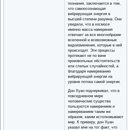
познания, заключается в том,
что самоосознающая
вибрирующая энергия в
высшей степени разумна. Они
увидели, что в космосе
именно масса намерения
отвечает за все многообразие
вселенной и всевозможные
видоизменения, которые в ней
происходят. Эти процессы
протекают не по вине
произвольных обстоятельств
или слепых случайностей, а
благодаря намереванию
вибрирующей энергии на
уровне потока самой энергии.
Дон Хуан подчеркивал, что в
повседневном мире
человеческие существа
пользуются намерением и
намереванием таким же
образом, каким истолковывают
мир. К примеру, дон Хуан
указал мне на тот факт, что