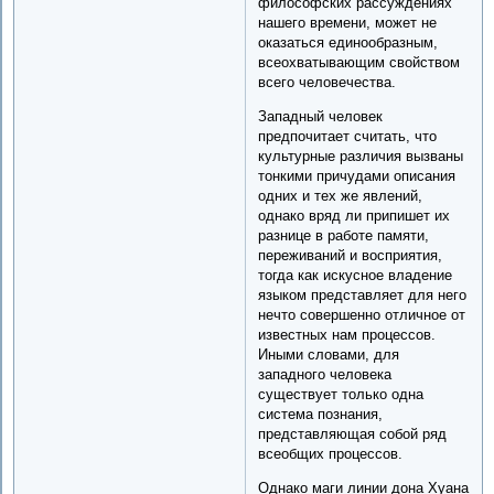
философских рассуждениях
нашего времени, может не
оказаться единообразным,
всеохватывающим свойством
всего человечества.
Западный человек
предпочитает считать, что
культурные различия вызваны
тонкими причудами описания
одних и тех же явлений,
однако вряд ли припишет их
разнице в работе памяти,
переживаний и восприятия,
тогда как искусное владение
языком представляет для него
нечто совершенно отличное от
известных нам процессов.
Иными словами, для
западного человека
существует только одна
система познания,
представляющая собой ряд
всеобщих процессов.
Однако маги линии дона Хуана