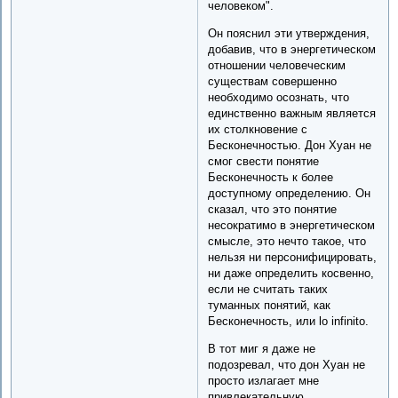
человеком".
Он пояснил эти утверждения,
добавив, что в энергетическом
отношении человеческим
существам совершенно
необходимо осознать, что
единственно важным является
их столкновение с
Бесконечностью. Дон Хуан не
смог свести понятие
Бесконечность к более
доступному определению. Он
сказал, что это понятие
несократимо в энергетическом
смысле, это нечто такое, что
нельзя ни персонифицировать,
ни даже определить косвенно,
если не считать таких
туманных понятий, как
Бесконечность, или lo infinito.
В тот миг я даже не
подозревал, что дон Хуан не
просто излагает мне
привлекательную