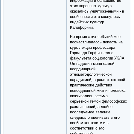
информации в большинстве
этих коренных культур
оказались уничтоженными - в
особенности это коснулось
индейских культур
Калифорнии.
Во время этих событий мне
посчастливилось попасть на
курс лекций профессора
Гарольда Гарфинкеля с
факультета социологии УКЛА.
Он наделил меня самой
неординарной
этнометодологической
парадигмой, в рамках которой
практические действия
повседневной жизни человека
оказывались весьма
серьезной темой философских
размышлений, а любое
исследуемое явление
следовало оценивать в его
особом контексте и в
соответствии с его
собственной