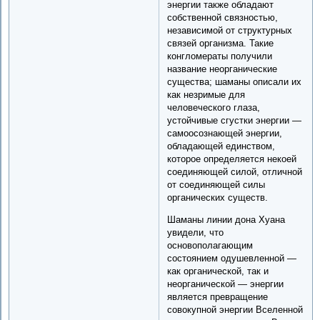
энергии также обладают
собственной связностью,
независимой от структурных
связей организма. Такие
конгломераты получили
название неорганические
существа; шаманы описали их
как незримые для
человеческого глаза,
устойчивые сгустки энергии —
самоосознающей энергии,
обладающей единством,
которое определяется некоей
соединяющей силой, отличной
от соединяющей силы
органических существ.
Шаманы линии дона Хуана
увидели, что
основополагающим
состоянием одушевленной —
как органической, так и
неорганической — энергии
является превращение
совокупной энергии Вселенной