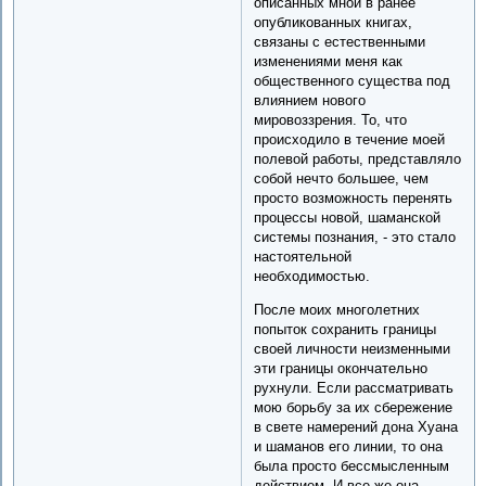
описанных мной в ранее
опубликованных книгах,
связаны с естественными
изменениями меня как
общественного существа под
влиянием нового
мировоззрения. То, что
происходило в течение моей
полевой работы, представляло
собой нечто большее, чем
просто возможность перенять
процессы новой, шаманской
системы познания, - это стало
настоятельной
необходимостью.
После моих многолетних
попыток сохранить границы
своей личности неизменными
эти границы окончательно
рухнули. Если рассматривать
мою борьбу за их сбережение
в свете намерений дона Хуана
и шаманов его линии, то она
была просто бессмысленным
действием. И все же она