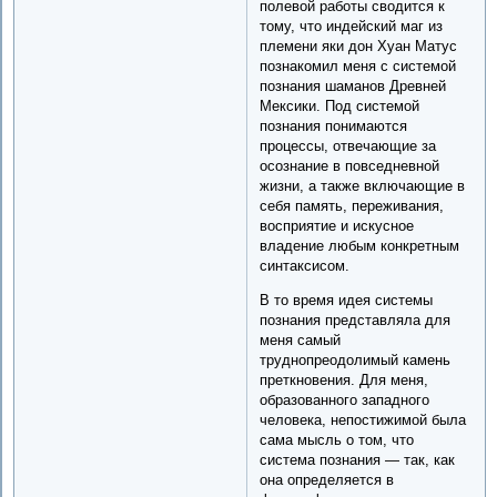
полевой работы сводится к
тому, что индейский маг из
племени яки дон Хуан Матус
познакомил меня с системой
познания шаманов Древней
Мексики. Под системой
познания понимаются
процессы, отвечающие за
осознание в повседневной
жизни, а также включающие в
себя память, переживания,
восприятие и искусное
владение любым конкретным
синтаксисом.
В то время идея системы
познания представляла для
меня самый
труднопреодолимый камень
преткновения. Для меня,
образованного западного
человека, непостижимой была
сама мысль о том, что
система познания — так, как
она определяется в