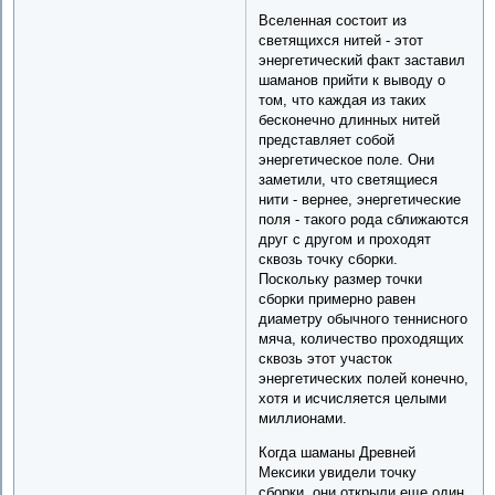
Вселенная состоит из
светящихся нитей - этот
энергетический факт заставил
шаманов прийти к выводу о
том, что каждая из таких
бесконечно длинных нитей
представляет собой
энергетическое поле. Они
заметили, что светящиеся
нити - вернее, энергетические
поля - такого рода сближаются
друг с другом и проходят
сквозь точку сборки.
Поскольку размер точки
сборки примерно равен
диаметру обычного теннисного
мяча, количество проходящих
сквозь этот участок
энергетических полей конечно,
хотя и исчисляется целыми
миллионами.
Когда шаманы Древней
Мексики увидели точку
сборки, они открыли еще один