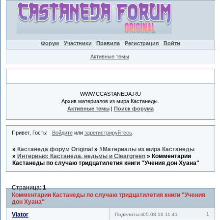
Форум
Участники
Правила
Регистрация
Войти
Активные темы
Объявление
WWW.CCASTANEDA.RU
Архив материалов из мира Кастанеды.
Активные темы
|
Поиск форума
Привет, Гость!
Войдите
или
зарегистрируйтесь
.
»
Кастанеда форум Original
»
#Материалы из мира Кастанеды
»
Интервью: Кастанеда, ведьмы и Cleargreen
»
Комментарии
Кастанеды по случаю тридцатилетия книги "Учения дон Хуана"
Страница:
1
Комментарии Кастанеды по случаю тридцатилетия книги "Учения
дон Хуана"
Viator
1
Поделиться
05.08.16 11:41