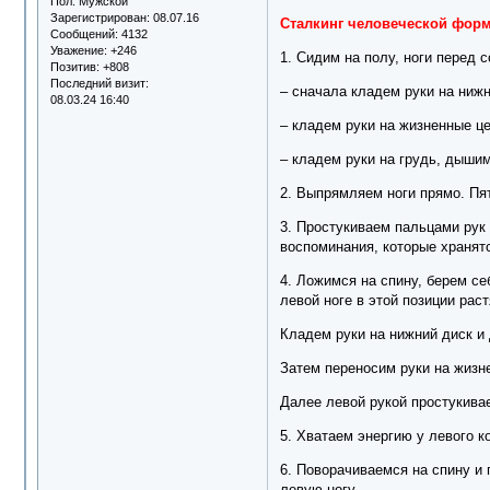
Пол:
Мужской
Зарегистрирован
: 08.07.16
Сталкинг человеческой формы
Сообщений:
4132
Уважение:
+246
1. Сидим на полу, ноги перед 
Позитив:
+808
Последний визит:
– сначала кладем руки на нижн
08.03.24 16:40
– кладем руки на жизненные ц
– кладем руки на грудь, дышим
2. Выпрямляем ноги прямо. Пят
3. Простукиваем пальцами рук 
воспоминания, которые хранятс
4. Ложимся на спину, берем се
левой ноге в этой позиции рас
Кладем руки на нижний диск и
Затем переносим руки на жизн
Далее левой рукой простукивае
5. Хватаем энергию у левого 
6. Поворачиваемся на спину и
левую ногу.