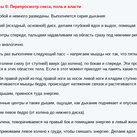
 II: Перепросмотр секса, пола и власти
собой и немного разведены. Выполняется серия дыхания:
ий (исходный, основной) диск, делаем глубокий вдох и выдох, помещая 
ентры спереди, пальцами надавливаем на область сразу под нижними ре
 аналогично.
ь раз выполняем следующий пасс – напрягаем мышцы ног так, что пятки 
голени снизу (от ступней) вверх (до колена), по бокам и спереди. Эти 
я в этих областях тела. Если в этот момент приходят на память какие-т
бя правой рукой из-под правой ноги за носок левой ноги и кладем ступню
тягиваются мышцы бедра, происходит натяжение связок и растягиваются
 дышим, привнося туда энергию.
енные центры и также дышим, ощущая, как дыхание поднимает и опускае
м левое бедро (от колена до нижнего диска).
колена, поворачиваемся на правый бок и помещаем энергию в левый жизн
 прижимаем левое колено к груди, чтобы смешать энергию. Делаем вдох 