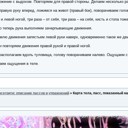
жение с выдохом. Повторяем для правой стороны. Делаем несколько ра
правую руку вперед, ложимся на живот (правый бок), поворачиваем голо
 левой ногой, три раза – от себя, три раза – на себя, кисть и стопа т
но теперь рука выполняем зачерпывающие движения.
лю движения запястьем левой руки наверх, одновременно такое же дви
 повторяем движения правой рукой и правой ногой.
и располагаем вдоль туловища, голову поворачиваем налево. Ощущаем 
аем ощущения в теле.
нсегрити: описание пассов и упражнений
»
Карта тела, пасс, показанный на