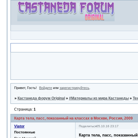
Объявление
Привет, Гость!
Войдите
или
зарегистрируйтесь
.
»
Кастанеда форум Original
»
#Материалы из мира Кастанеды
»
Те
Страница:
1
Карта тела, пасс, показанный на классах в Москве, Россия, 2009
Viator
Поделиться
05.10.16 23:17
Постоянные
Карта тела, пасс, показанный