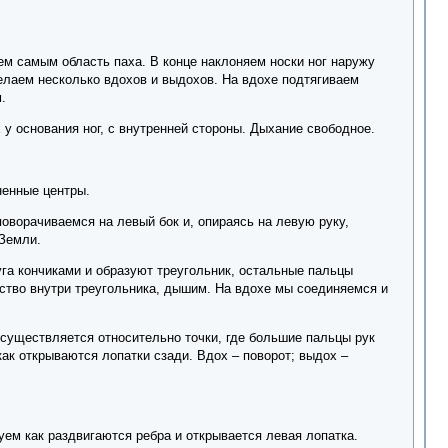
ем самым область паха. В конце наклоняем носки ног наружу
Делаем несколько вдохов и выдохов. На вдохе подтягиваем
.
у основания ног, с внутренней стороны. Дыхание свободное.
ненные центры.
оворачиваемся на левый бок и, опираясь на левую руку,
Земли.
га кончиками и образуют треугольник, остальные пальцы
ство внутри треугольника, дышим. На вдохе мы соединяемся и
осуществляется относительно точки, где большие пальцы рук
как открываются лопатки сзади. Вдох – поворот; выдох –
уем как раздвигаются ребра и открывается левая лопатка.