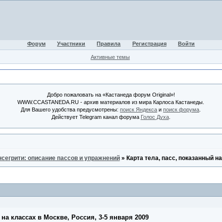
Форум
Участники
Правила
Регистрация
Войти
Активные темы
Добро пожаловать на «Кастанеда форум Original»!
WWW.CCASTANEDA.RU - архив материалов из мира Карлоса Кастанеды.
Для Вашего удобства предусмотрены:
поиск Яндекса
и
поиск форума
.
Действует Telegram канал форума
Голос Духа
.
нсегрити: описание пассов и упражнений
»
Карта тела, пасс, показанный на
 на классах в Москве, Россия, 3-5 января 2009