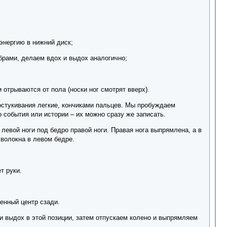
энергию в нижний диск;
брами, делаем вдох и выдох аналогично;
отрываются от пола (носки ног смотрят вверх).
простукивания легкие, кончиками пальцев. Мы пробуждаем
о события или истории – их можно сразу же записать.
 левой ноги под бедро правой ноги. Правая нога выпрямлена, а в
 волокна в левом бедре.
т руки.
енный центр сзади.
и выдох в этой позиции, затем отпускаем колено и выпрямляем