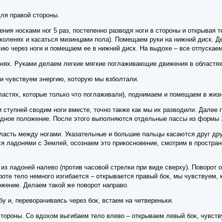
для правой стороны.
ия носками ног 5 раз, постепенно разводя ноги в стороны и открывая т
 коленях и касаться мизинцами пола). Помещаем руки на нижний диск. 
ию через ноги и помещаем ее в нижний диск. На выдохе – все отпускаем
енях. Руками делаем легкие мягкие поглаживающие движения в областях 
и чувствуем энергию, которую мы взболтали.
бластях, которые только что поглаживали), поднимаем и помещаем в жиз
ступней сводим ноги вместе, точно также как мы их разводили. Далее п
одное положение. После этого выполняются отдельные пассы из формы 
бласть между ногами. Указательные и большие пальцы касаются друг дру
 ладонями с Землей, осознаем это прикосновение, смотрим в простран
из ладоней налево (против часовой стрелки при виде сверху). Поворот 
роте тело немного изгибается – открывается правый бок, мы чувствуем, 
жение. Делаем такой же поворот направо.
бу и, переворачиваясь через бок, встаем на четвереньки.
тороны. Со вдохом выгибаем тело влево – открываем левый бок, чувств