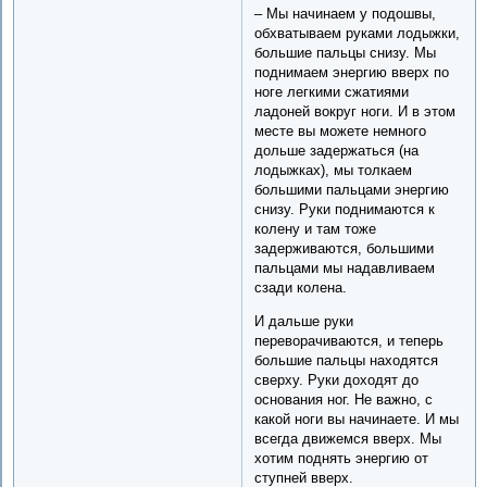
– Мы начинаем у подошвы,
обхватываем руками лодыжки,
большие пальцы снизу. Мы
поднимаем энергию вверх по
ноге легкими сжатиями
ладоней вокруг ноги. И в этом
месте вы можете немного
дольше задержаться (на
лодыжках), мы толкаем
большими пальцами энергию
снизу. Руки поднимаются к
колену и там тоже
задерживаются, большими
пальцами мы надавливаем
сзади колена.
И дальше руки
переворачиваются, и теперь
большие пальцы находятся
сверху. Руки доходят до
основания ног. Не важно, с
какой ноги вы начинаете. И мы
всегда движемся вверх. Мы
хотим поднять энергию от
ступней вверх.