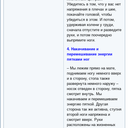
Убедитесь в том, что у вас нет
напряжения в плечах и шее,
покачайте головой, чтобы
убедиться в этом. И потом,
удерживая колени у груди,
сначала отпустите и разведите
руки, и потом поочередно
выпрямите ноги.
4. Накачивание и
перемешивание энергии
пятками ног
– Мы лежим прямо на мате,
поднимаем ногу немного вверх
и в сторону, стопа также
развернута немного наружу –
носок отведен в сторону, пятка
смотрит внутрь. Мы
накачиваем и перемешиваем
энергию пяткой. Другая
сторона так же активна, ступня
второй ноги напряжена и
смотрит вверх. Руки
расположены на жизненных