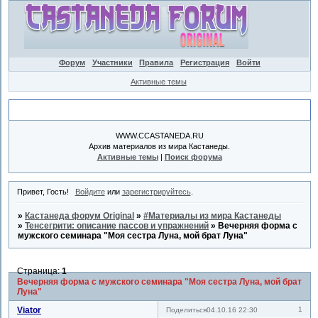
Форум
Участники
Правила
Регистрация
Войти
Активные темы
Объявление
WWW.CCASTANEDA.RU
Архив материалов из мира Кастанеды.
Активные темы
|
Поиск форума
Привет, Гость!
Войдите
или
зарегистрируйтесь
.
»
Кастанеда форум Original
»
#Материалы из мира Кастанеды
»
Тенсегрити: описание пассов и упражнений
»
Вечерняя форма с
мужского семинара "Моя сестра Луна, мой брат Луна"
Страница:
1
Вечерняя форма с мужского семинара "Моя сестра Луна, мой брат
Луна"
Viator
1
Поделиться
04.10.16 22:30