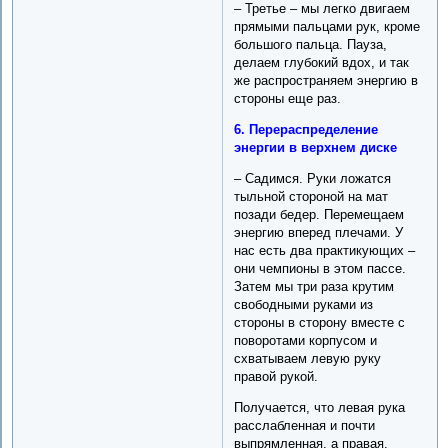
– Третье – мы легко двигаем
прямыми пальцами рук, кроме
большого пальца. Пауза,
делаем глубокий вдох, и так
же распространяем энергию в
стороны еще раз.
6. Перераспределение
энергии в верхнем диске
– Садимся. Руки ложатся
тыльной стороной на мат
позади бедер. Перемещаем
энергию вперед плечами. У
нас есть два практикующих –
они чемпионы в этом пассе.
Затем мы три раза крутим
свободными руками из
стороны в сторону вместе с
поворотами корпусом и
схватываем левую руку
правой рукой.
Получается, что левая рука
расслабленная и почти
выпрямленная, а правая,