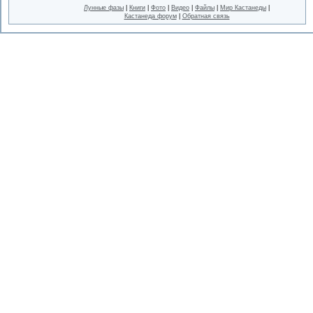
Лунные фазы
|
Книги
|
Фото
|
Видео
|
Файлы
|
Мир Кастанеды
|
Кастанеда форум
|
Обратная связь