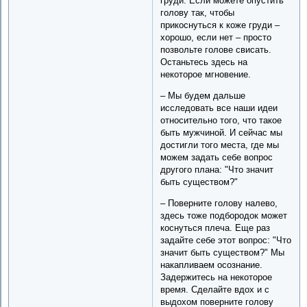
груди. Если можете опустить
голову так, чтобы
прикоснуться к коже груди –
хорошо, если нет – просто
позвольте голове свисать.
Останьтесь здесь на
некоторое мгновение.
– Мы будем дальше
исследовать все наши идеи
относительно того, что такое
быть мужчиной. И сейчас мы
достигли того места, где мы
можем задать себе вопрос
другого плана: "Что значит
быть существом?"
– Поверните голову налево,
здесь тоже подбородок может
коснуться плеча. Еще раз
задайте себе этот вопрос: "Что
значит быть существом?" Мы
накапливаем осознание.
Задержитесь на некоторое
время. Сделайте вдох и с
выдохом поверните голову