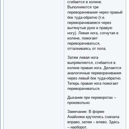
сгибается в колене.
Выполняются три
переворачивания через правый
бок туда-обратно (т.е.
переворачиваемся через
вытянутые руки и правую
ногу). Левая нога, согнутая в
колене, помогает
переворачиваться,
отталкиваясь от пола.
Затем левая нога
выпрямляется, сгибается в
колене правая нога. Делаются
аналогичные переворачивания
через левый бок туда-обратно.
Теперь правая нога помогает
переворачиваться.
Дыхание при переворотах –
произвольно.
Замечание: В форме
Анайхема крутились сначала
вправо, затем – влево. Здесь
– наоборот.