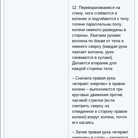
12. Переворачиваемся на
спину, ноги сгибаются в
коленях и подгибаются к телу,
голени параллельны полу,
колени немного разведены в
стороны. Хватаем руками
волокна по бокам от тела и
немного сверху (каждая рука
хватает волокна, руки
сжимаются в кулаки).
Делается втирание для
каждой стороны тела:
– Сначала правая рука
«втирает энергию» в правое
колено – выполняются три
круговых движения против
часовой стрелки (если
смотреть сверху на
отведенное в сторону правое
колено) вокруг колена, почти
его касаясь
– Затем правая рука «втирает
энергию» в стопу – делаются