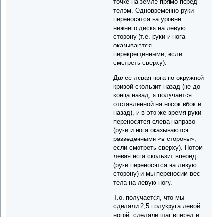
точке на земле прямо перед
телом. Одновременно руки
переносятся на уровне
нижнего диска на левую
сторону (т.е. руки и нога
оказываются
перекрещенными, если
смотреть сверху).
Далее левая нога по окружной
кривой скользит назад (не до
конца назад, а получается
отставленной на носок вбок и
назад), и в это же время руки
переносятся слева направо
(руки и нога оказываются
разведенными «в стороны»,
если смотреть сверху). Потом
левая нога скользит вперед
(руки переносятся на левую
сторону) и мы переносим вес
тела на левую ногу.
Т.о. получается, что мы
сделали 2,5 полукруга левой
ногой, сделали шаг вперед и