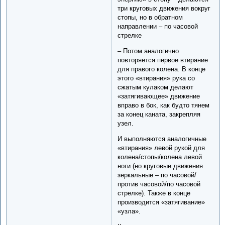
три круговых движения вокруг
стопы, но в обратном
направлении – по часовой
стрелке
– Потом аналогично
повторяется первое втирание
для правого колена. В конце
этого «втирания» рука со
сжатым кулаком делают
«затягивающее» движение
вправо в бок, как будто тянем
за конец каната, закрепляя
узел.
И выполняются аналогичные
«втирания» левой рукой для
колена/стопы/колена левой
ноги (но круговые движения
зеркальные – по часовой/
против часовой/по часовой
стрелке). Также в конце
производится «затягивание»
«узла».