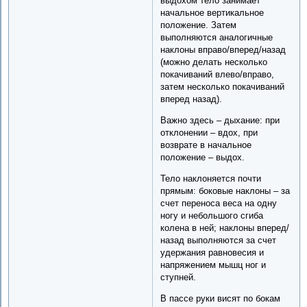
выдохом тело занимает
начальное вертикальное
положение. Затем
выполняются аналогичные
наклоны вправо/вперед/назад
(можно делать несколько
покачиваний влево/вправо,
затем несколько покачиваний
вперед назад).
Важно здесь – дыхание: при
отклонении – вдох, при
возврате в начальное
положение – выдох.
Тело наклоняется почти
прямым: боковые наклоны – за
счет переноса веса на одну
ногу и небольшого сгиба
колена в ней; наклоны вперед/
назад выполняются за счет
удержания равновесия и
напряжением мышц ног и
ступней.
В пассе руки висят по бокам