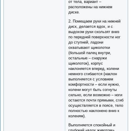
от тела, вариант –
расположены на нижнем
диске.
2. Помещаем руки на нижней
диск, делается вдох, и с
выдохом руки скользят вниз
по передней поверхности ног
до ступней, ладони
охватывают щиколотки
(большой палец внутри,
остальные – снаружи
щиколоток), корпус
наклоняется вперед, колени
немного сгибаются (наклон
выполняется с условием
комфортности – если нужно,
колени могут быть согнуты
сильно, если возможно – ноги
остаются почти прямыми, сгиб
осуществляется в поясе, тело
полностью наклонено вниз к
коленям).
Выполняется спокойный и
глубокий «вдох животом»