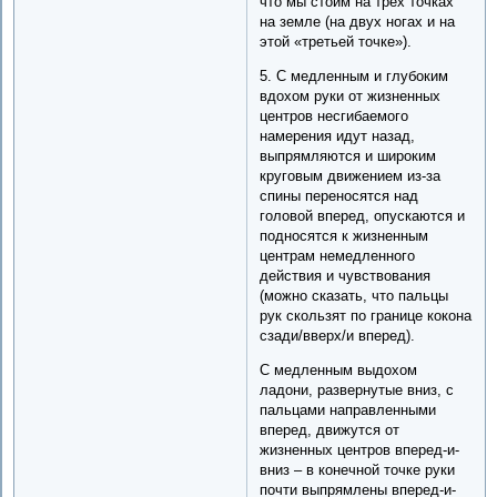
что мы стоим на трех точках
на земле (на двух ногах и на
этой «третьей точке»).
5. С медленным и глубоким
вдохом руки от жизненных
центров несгибаемого
намерения идут назад,
выпрямляются и широким
круговым движением из-за
спины переносятся над
головой вперед, опускаются и
подносятся к жизненным
центрам немедленного
действия и чувствования
(можно сказать, что пальцы
рук скользят по границе кокона
сзади/вверх/и вперед).
С медленным выдохом
ладони, развернутые вниз, с
пальцами направленными
вперед, движутся от
жизненных центров вперед-и-
вниз – в конечной точке руки
почти выпрямлены вперед-и-