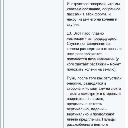
Инструктора говорили, что мы
хватаем осознание, собранное
пассами в этой форме, и
накручиваем его на колени и
ступни.
13. Этот пасс плавно
«вытекает» из предыдущего.
Ступни ног соединяются,
колени разводятся в стороны и
ноги расслабляются –
получается поза «бабочки» (у
кого хватает растяжки – может
положить колени на землю).
Руки, после того как отпустили
энергию, разводятся в
стороны и «ставятся» на локти
– локти «смотрят» в стороны и
опираются на землю,
предплечья «стоят»
вертикально, ладони –
вертикально и продолжают
линию предплечий. Пальцы
расслаблены и немного