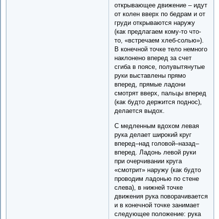
открывающее движение – идут
от колен вверх по бедрам и от
груди открываются наружу
(как предлагаем кому-то что-
то, «встречаем хлеб-солью»).
В конечной точке тело немного
наклонено вперед за счет
сгиба в поясе, полувытянутые
руки выставлены прямо
вперед, прямые ладони
смотрят вверх, пальцы вперед
(как будто держится поднос),
делается выдох.
С медленным вдохом левая
рука делает широкий круг
вперед–над головой–назад–
вперед. Ладонь левой руки
при очерчивании круга
«смотрит» наружу (как будто
проводим ладонью по стене
слева), в нижней точке
движения рука поворачивается
и в конечной точке занимает
следующее положение: рука