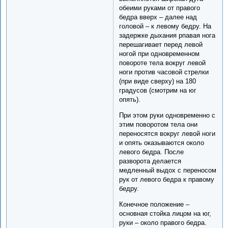
обеими руками от правого
бедра вверх – далее над
головой – к левому бедру. На
задержке дыхания рпавая нога
перешагивает перед левой
ногой при одновременном
повороте тела вокруг левой
ноги против часовой стрелки
(при виде сверху) на 180
градусов (смотрим на юг
опять).
При этом руки одновременно с
этим поворотом тела они
переносятся вокруг левой ноги
и опять оказываются около
левого бедра. После
разворота делается
медленный выдох с переносом
рук от левого бедра к правому
бедру.
Конечное положение –
основная стойка лицом на юг,
руки – около правого бедра.