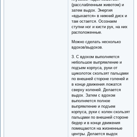
(расслабленным животом) и
затем выдох. Энергия
«вдыхается» в нижний диск и
там остается. Осознаем
ступни ног и кисти рук, на них
расположенные.
Можно сделать несколько
вдохов/выдохов.
3. С вдохом выполняется
небольшое выпрямление и
подъем корпуса, руки от
щиколоток скользят пальцами
по внешней стороне голеней и
в конце движения ложатся
сверху коленей. Делается
выдох. Затем с вдохом
выполняется полное
выпрямление и подъем
корпуса, руки с колен скользят
пальцами по внешней стороне
бедер и в конце движения
помещаются на жизненные
центры. Делается выдох