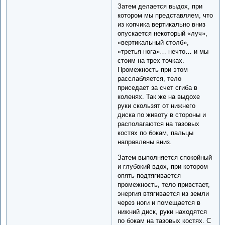
Затем делается выдох, при
котором мы представляем, что
из копчика вертикально вниз
опускается некоторый «луч»,
«вертикальный столб»,
«третья нога»… нечто… и мы
стоим на трех точках.
Промежность при этом
расслабляется, тело
приседает за счет сгиба в
коленях. Так же на выдохе
руки скользят от нижнего
диска по животу в стороны и
располагаются на тазовых
костях по бокам, пальцы
направлены вниз.
Затем выполняется спокойный
и глубокий вдох, при котором
опять подтягивается
промежность, тело привстает,
энергия втягивается из земли
через ноги и помещается в
нижний диск, руки находятся
по бокам на тазовых костях. С