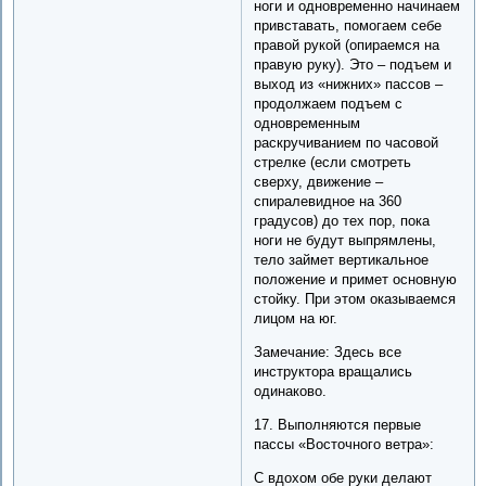
ноги и одновременно начинаем
привставать, помогаем себе
правой рукой (опираемся на
правую руку). Это – подъем и
выход из «нижних» пассов –
продолжаем подъем с
одновременным
раскручиванием по часовой
стрелке (если смотреть
сверху, движение –
спиралевидное на 360
градусов) до тех пор, пока
ноги не будут выпрямлены,
тело займет вертикальное
положение и примет основную
стойку. При этом оказываемся
лицом на юг.
Замечание: Здесь все
инструктора вращались
одинаково.
17. Выполняются первые
пассы «Восточного ветра»:
С вдохом обе руки делают