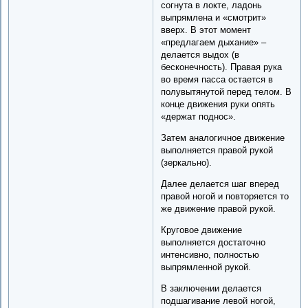
согнута в локте, ладонь
выпрямлена и «смотрит»
вверх. В этот момент
«предлагаем дыхание» –
делается выдох (в
бесконечность). Правая рука
во время пасса остается в
полувытянутой перед телом. В
конце движения руки опять
«держат поднос».
Затем аналогичное движение
выполняется правой рукой
(зеркально).
Далее делается шаг вперед
правой ногой и повторяется то
же движение правой рукой.
Круговое движение
выполняется достаточно
интенсивно, полностью
выпрямленной рукой.
В заключении делается
подшагивание левой ногой,