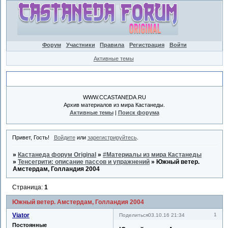
Форум
Участники
Правила
Регистрация
Войти
Активные темы
Объявление
WWW.CCASTANEDA.RU
Архив материалов из мира Кастанеды.
Активные темы
|
Поиск форума
Привет, Гость!
Войдите
или
зарегистрируйтесь
.
»
Кастанеда форум Original
»
#Материалы из мира Кастанеды
»
Тенсегрити: описание пассов и упражнений
»
Южный ветер.
Амстердам, Голландия 2004
Страница:
1
Южный ветер. Амстердам, Голландия 2004
Viator
1
Поделиться
03.10.16 21:34
Постоянные