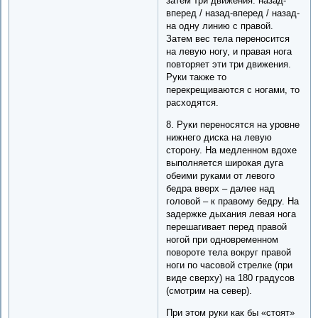
затем три движения: назад-
вперед / назад-вперед / назад-
на одну линию с правой.
Затем вес тела переносится
на левую ногу, и правая нога
повторяет эти три движения.
Руки также то
перекрещиваются с ногами, то
расходятся.
8. Руки переносятся на уровне
нижнего диска на левую
сторону. На медленном вдохе
выполняется широкая дуга
обеими руками от левого
бедра вверх – далее над
головой – к правому бедру. На
задержке дыхания левая нога
перешагивает перед правой
ногой при одновременном
повороте тела вокруг правой
ноги по часовой стрелке (при
виде сверху) на 180 градусов
(смотрим на север).
При этом руки как бы «стоят»