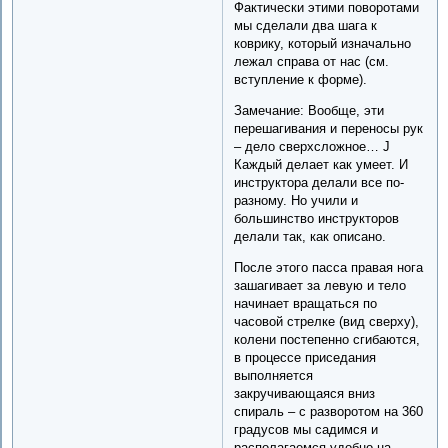
Фактически этими поворотами
мы сделали два шага к
коврику, который изначально
лежал справа от нас (см.
вступление к форме).
Замечание: Вообще, эти
перешагивания и переносы рук
– дело сверхсложное… J
Каждый делает как умеет. И
инструктора делали все по-
разному. Но учили и
большинство инструкторов
делали так, как описано.
После этого пасса правая нога
зашагивает за левую и тело
начинает вращаться по
часовой стрелке (вид сверху),
колени постепенно сгибаются,
в процессе приседания
выполняется
закручивающаяся вниз
спираль – с разворотом на 360
градусов мы садимся и
располагаемся удобно на