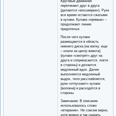
Круговые движения
перетекают друг в друга
(делаются «восьмерки»). Руки
все время остаются сжатыми
в кулаки. Кулаки «прямые» –
продолжают линию
предплечья.
После чего кулаки
размещаются в область
нижнего диска (на матку, еще
– клали на центр живота)
(кулаки «смотрят» друг на
друга и соприкасаются, локти
в стороны) и делается
медленный вдох. Далее
выполняется медленный
выдох, тело расслабляется,
руки «отпускают» кулаки
(волокна) и расходятся в
стороны.
Замечание: В описании
использовалось слово
«втирание». Не совсем верно,
хотя можно и так сказать.