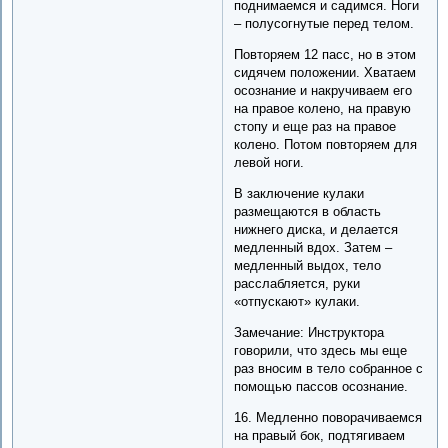
поднимаемся и садимся. Ноги
– полусогнутые перед телом.
Повторяем 12 пасс, но в этом
сидячем положении. Хватаем
осознание и накручиваем его
на правое колено, на правую
стопу и еще раз на правое
колено. Потом повторяем для
левой ноги.
В заключение кулаки
размещаются в область
нижнего диска, и делается
медленный вдох. Затем –
медленный выдох, тело
расслабляется, руки
«отпускают» кулаки.
Замечание: Инструктора
говорили, что здесь мы еще
раз вносим в тело собранное с
помощью пассов осознание.
16. Медленно поворачиваемся
на правый бок, подтягиваем