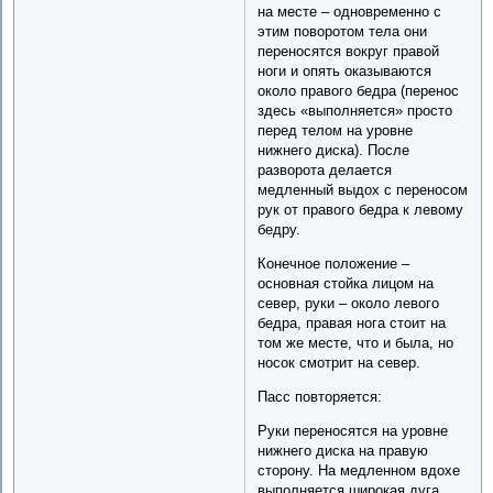
на месте – одновременно с
этим поворотом тела они
переносятся вокруг правой
ноги и опять оказываются
около правого бедра (перенос
здесь «выполняется» просто
перед телом на уровне
нижнего диска). После
разворота делается
медленный выдох с переносом
рук от правого бедра к левому
бедру.
Конечное положение –
основная стойка лицом на
север, руки – около левого
бедра, правая нога стоит на
том же месте, что и была, но
носок смотрит на север.
Пасс повторяется:
Руки переносятся на уровне
нижнего диска на правую
сторону. На медленном вдохе
выполняется широкая дуга