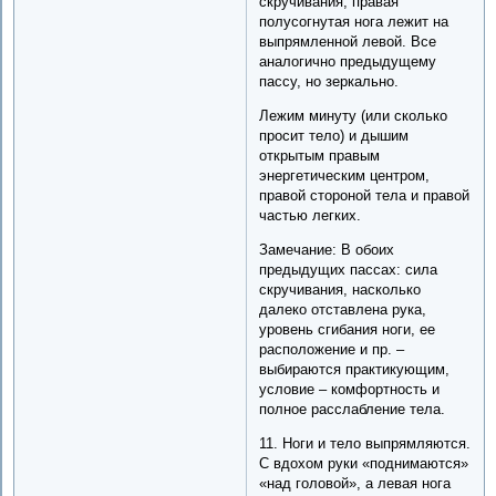
скручивания, правая
полусогнутая нога лежит на
выпрямленной левой. Все
аналогично предыдущему
пассу, но зеркально.
Лежим минуту (или сколько
просит тело) и дышим
открытым правым
энергетическим центром,
правой стороной тела и правой
частью легких.
Замечание: В обоих
предыдущих пассах: сила
скручивания, насколько
далеко отставлена рука,
уровень сгибания ноги, ее
расположение и пр. –
выбираются практикующим,
условие – комфортность и
полное расслабление тела.
11. Ноги и тело выпрямляются.
С вдохом руки «поднимаются»
«над головой», а левая нога