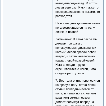
назад-вперед-назад. И потом
левая еще раз. Руки также то
перекрещиваются с ногами, то
расходятся.
На последнем движении левая
нога возвращается на одну
линию с правой.
Замечание: В этом пассе мы
делаем три шага с
полукруговыми движениями
ногами: левой-правой-левой –
вперед и затем аналогично
назад: левой-правой-левой.
Нога впереди – руки
скрещиваются с ногой, нога
сзади – расходятся.
7. Вес тела опять переносится
на правую ногу, пятка левой
ступни приподнимается от
пола, и левая нога с легким
касанием земли носком
делает полукруг вперед, а