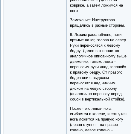
коврике, а затем ложимся на
него.
Замечание: Инструктора
вращались в разные стороны.
9. Лежим расслаблено, ноги
прямые на юг, голова на север.
Руки переносятся к левому
бедру. Далее выполняется
аналогичное описанному выше
движение, только лежа –
переносим руки «над головой»
к правому бедру. От правого
бедра они с выдохом
переносятся над нижним
диском на левую сторону
(аналогично переносу перед
собой в вертикальной стойке).
После чего левая нога
сгибается в колене, и согнутая
нога ложится на правую ногу
(левая ступня – на правое
колено, левое колено –