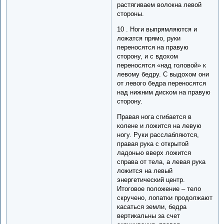
растягиваем волокна левой
стороны.
10 . Ноги выпрямляются и
ложатся прямо, руки
переносятся на правую
сторону, и с вдохом
переносятся «над головой» к
левому бедру. С выдохом они
от левого бедра переносятся
над нижним диском на правую
сторону.
Правая нога сгибается в
колене и ложится на левую
ногу. Руки расслабляются,
правая рука с открытой
ладонью вверх ложится
справа от тела, а левая рука
ложится на левый
энергетический центр.
Итоговое положение – тело
скручено, лопатки продолжают
касаться земли, бедра
вертикальны за счет