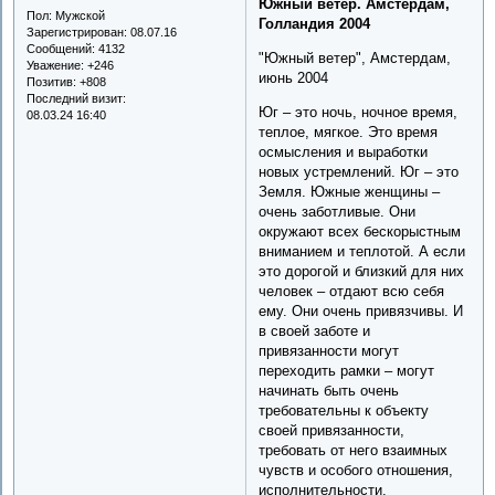
Южный ветер. Амстердам,
Пол:
Мужской
Голландия 2004
Зарегистрирован
: 08.07.16
Сообщений:
4132
"Южный ветер", Амстердам,
Уважение:
+246
июнь 2004
Позитив:
+808
Последний визит:
Юг – это ночь, ночное время,
08.03.24 16:40
теплое, мягкое. Это время
осмысления и выработки
новых устремлений. Юг – это
Земля. Южные женщины –
очень заботливые. Они
окружают всех бескорыстным
вниманием и теплотой. А если
это дорогой и близкий для них
человек – отдают всю себя
ему. Они очень привязчивы. И
в своей заботе и
привязанности могут
переходить рамки – могут
начинать быть очень
требовательны к объекту
своей привязанности,
требовать от него взаимных
чувств и особого отношения,
исполнительности.