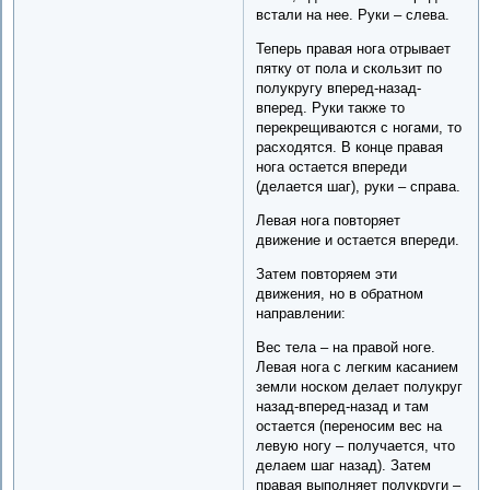
встали на нее. Руки – слева.
Теперь правая нога отрывает
пятку от пола и скользит по
полукругу вперед-назад-
вперед. Руки также то
перекрещиваются с ногами, то
расходятся. В конце правая
нога остается впереди
(делается шаг), руки – справа.
Левая нога повторяет
движение и остается впереди.
Затем повторяем эти
движения, но в обратном
направлении:
Вес тела – на правой ноге.
Левая нога с легким касанием
земли носком делает полукруг
назад-вперед-назад и там
остается (переносим вес на
левую ногу – получается, что
делаем шаг назад). Затем
правая выполняет полукруги –