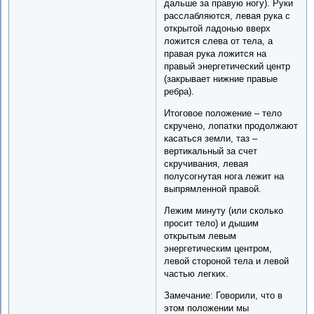
дальше за правую ногу). Руки
расслабляются, левая рука с
открытой ладонью вверх
ложится слева от тела, а
правая рука ложится на
правый энергетический центр
(закрывает нижние правые
ребра).
Итоговое положение – тело
скручено, лопатки продолжают
касаться земли, таз –
вертикальный за счет
скручивания, левая
полусогнутая нога лежит на
выпрямленной правой.
Лежим минуту (или сколько
просит тело) и дышим
открытым левым
энергетическим центром,
левой стороной тела и левой
частью легких.
Замечание: Говорили, что в
этом положении мы