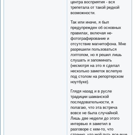
центра восприятия - вся
трепетала от такой редкой
возможности.
Так или иначе, я был
предупрежден об основных
правилах, включая не-
фотографирование и
отсутствие магнитофона. Мне
разрешили пользоваться
лэптопом, но я решил лишь
слушать и запоминать
(несмотря на это я сделал
несколько заметок вслепую
под столом на репортерском
ноутбуке).
Глядя назад и в русле
традиции шаманской
последовательности, я
полагаю, что эта встреча
вовсе не была случайной.
Лишь две недели до этого
интервью я заметил в
разговоре с кем-то, что
странно, что мой путь все еще