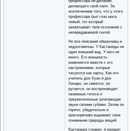
профессора не-делания,
делающего свой ланч. За
исключением того, что у этого
профессора был глаз мага,
левый, тот который
захватывает твое осознание с
непередаваемой силой.
Но все описания обманчивы и
недолговечны. У Кастанеды не
один внешний вид. У него их
много. Его внешность
изменяется вместе с его
настроениями, которые
тасуются как карты. Как его
учитель дон Хуан и дон
Хенаро, он смеется, он
ругается, он воспроизводит
неземные голоса и
преувеличенные шлепающие
звуки своими губами. Затем он
горячо, убедительно и
красноречиво выражает свое
понимание природы вещей.
Кастанеда сложен, я ожидал