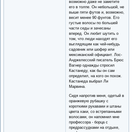
возможно даже не заметите
его в толпе. Он небольшой, не
выше пяти футов и, возможно,
весит менее 90 фунтов. Его
густые волосы по большей
части седы и зачесаны
вперед. Он любит шутить о
том, что люди находят его
выглядящим как чей-нибудь
садовник или шофер или
мексиканский официант. Лос-
Анджелесский писатель Брюс
Вагнер однажды спросил
Кастанеду, как бы он сам
определил, на кого он похож.
Кастанеда выбрал Ли
Марвина.
Сидя напротив меня, одетый в
оранжевую рубашку с
короткими рукавами и штаны
цвета хаки, со встрепанными
волосами, он напомнил мне
профессора - борца с
предрассудками на отдыхе,