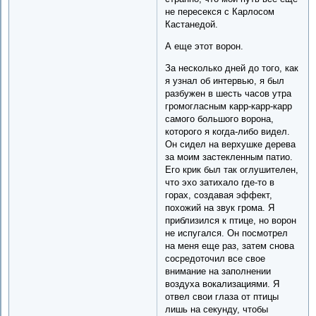
не пересекся с Карлосом
Кастанедой.
А еще этот ворон.
За несколько дней до того, как
я узнал об интервью, я был
разбужен в шесть часов утра
громогласным карр-карр-карр
самого большого ворона,
которого я когда-либо видел.
Он сидел на верхушке дерева
за моим застекленным патио.
Его крик был так оглушителен,
что эхо затихало где-то в
горах, создавая эффект,
похожий на звук грома. Я
приблизился к птице, но ворон
не испугался. Он посмотрел
на меня еще раз, затем снова
сосредоточил все свое
внимание на заполнении
воздуха вокализациями. Я
отвел свои глаза от птицы
лишь на секунду, чтобы