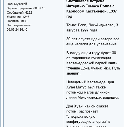
Светящаяся встреча.
Пол:
Мужской
Интервью Томаса Роппа с
Зарегистрирован
: 08.07.16
Карлосом Кастанедой, 1997
Сообщений:
4132
год
Уважение:
+246
Позитив:
+808
Томас Ропп, Лос-Анджелес, 3
Последний визит:
08.03.24 16:40
августа 1997 года
30 лет спустя идеи автора всё
ещё нелегки для усваивания.
В следующем году будет 30-
ая годовщина публикации
Кастанедовской первой книги:
"Учение Дона Хуана: Яки, Путь
знания".
Неведомый Кастанеде, дон
Хуан Матус был также
потомком магов длинной
линии Мексиканских видящих.
Дон Хуан, как он скажет
потом, распознает
"специфическую
конфигурацию энергии" в
Кастанеде и медленно