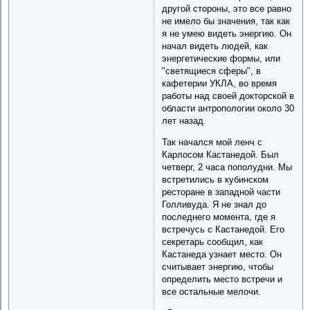
другой стороны, это все равно
не имело бы значения, так как
я не умею видеть энергию. Он
начал видеть людей, как
энергетические формы, или
"светящиеся сферы", в
кафетерии УКЛА, во время
работы над своей докторской в
области антропологии около 30
лет назад.
Так начался мой ленч с
Карлосом Кастанедой. Был
четверг, 2 часа пополудни. Мы
встретились в кубинском
ресторане в западной части
Голливуда. Я не знал до
последнего момента, где я
встречусь с Кастанедой. Его
секретарь сообщил, как
Кастанеда узнает место. Он
считывает энергию, чтобы
определить место встречи и
все остальные мелочи.