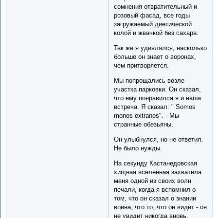
сомнения отвратительный и
розовый фасад, все годы
загружаемый диетической
колой и жвачкой без сахара.
Так же я удивлялся, насколько
больше он знает о воронах,
чем притворяется.
Мы попрощались возле
участка парковки. Он сказал,
что ему понравился я и наша
встреча. Я сказал: " Somos
monos extranos". - Мы
странные обезьяны.
Он улыбнулся, но не ответил.
Не было нужды.
На секунду Кастанедовская
хищная вселенная захватила
меня одной из своих волн
печали, когда я вспомнил о
том, что он сказал о знании
воина, что то, что он видит - он
не увидит никогда вновь.