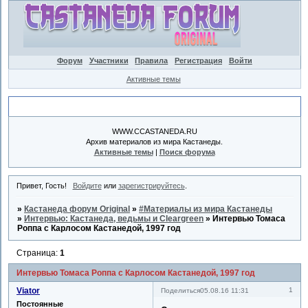
Форум
Участники
Правила
Регистрация
Войти
Активные темы
Объявление
WWW.CCASTANEDA.RU
Архив материалов из мира Кастанеды.
Активные темы
|
Поиск форума
Привет, Гость!
Войдите
или
зарегистрируйтесь
.
»
Кастанеда форум Original
»
#Материалы из мира Кастанеды
»
Интервью: Кастанеда, ведьмы и Cleargreen
»
Интервью Томаса
Роппа с Карлосом Кастанедой, 1997 год
Страница:
1
Интервью Томаса Роппа с Карлосом Кастанедой, 1997 год
Viator
1
Поделиться
05.08.16 11:31
Постоянные