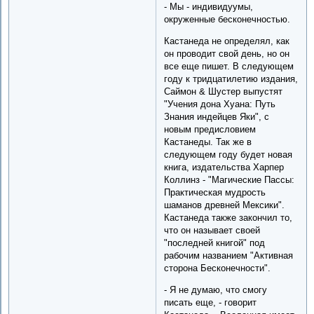
- Мы - индивидуумы,
окруженные бесконечностью.
Кастанеда не определял, как
он проводит свой день, но он
все еще пишет. В следующем
году к тридцатилетию издания,
Саймон & Шустер выпустят
"Учения дона Хуана: Путь
Знания индейцев Яки", с
новым предисловием
Кастанеды. Так же в
следующем году будет новая
книга, издательства Харпер
Коллинз - "Магические Пассы:
Практическая мудрость
шаманов древней Мексики".
Кастанеда также закончил то,
что он называет своей
"последней книгой" под
рабочим названием "Активная
сторона Бесконечности".
- Я не думаю, что смогу
писать еще, - говорит