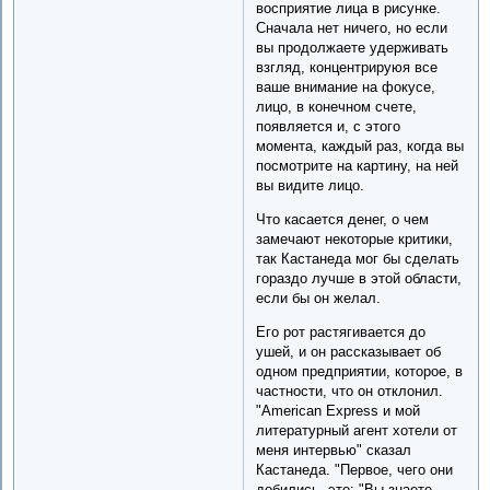
восприятие лица в рисунке.
Сначала нет ничего, но если
вы продолжаете удерживать
взгляд, концентрируюя все
ваше внимание на фокусе,
лицо, в конечном счете,
появляется и, с этого
момента, каждый раз, когда вы
посмотрите на картину, на ней
вы видите лицо.
Что касается денег, о чем
замечают некоторые критики,
так Кастанеда мог бы сделать
гораздо лучше в этой области,
если бы он желал.
Его рот растягивается до
ушей, и он рассказывает об
одном предприятии, которое, в
частности, что он отклонил.
"American Express и мой
литературный агент хотели от
меня интервью" сказал
Кастанеда. "Первое, чего они
добились, это: "Вы знаете