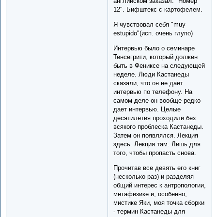
английском заказал: "Номер
12". Бифштекс с картофелем.
Я чувствовал себя "muy
estupido"(исп. очень глупо)
Интервью было о семинаре
Тенсегрити, который должен
быть в Фениксе на следующей
неделе. Люди Кастанеды
сказали, что он не дает
интервью по телефону. На
самом деле он вообще редко
дает интервью. Целые
десятилетия проходили без
всякого проблеска Кастанеды.
Затем он появлялся. Лекция
здесь. Лекция там. Лишь для
того, чтобы пропасть снова.
Прочитав все девять его книг
(несколько раз) и разделяя
общий интерес к антропологии,
метафизике и, особенно,
мистике Яки, моя точка сборки
- термин Кастанеды для