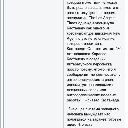
который может или не может
быть реален в зависимости от
вашего текущего состояния
восприятия. The Los Angeles
Times однажды упомянула
Кастанеду как одного из
крестных отцов движения New
Age. Но это не то описание,
которое относится к
Кастанеде. Он ответил так: "30
лет обвиняют Карлоса
Кастанеду в создании
литературного персонажа
просто потому, что-то, что я
сообщаю им, не соотносится с
антропологическим a-priori,
идеями, установленными в
лекционных залах или
антропологических полевых
работах, " - сказал Кастанеда.
"Знающая система западного
человека вынуждает нас
полагаться на заранее готовые
идеи. Что есть