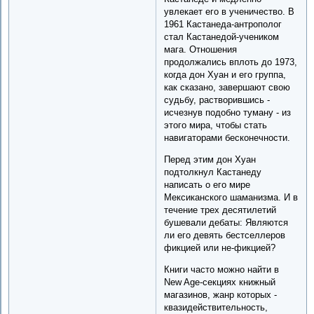
увлекает его в ученичество. В
1961 Кастанеда-антрополог
стал Кастанедой-учеником
мага. Отношения
продолжались вплоть до 1973,
когда дон Хуан и его группа,
как сказано, завершают свою
судьбу, растворившись -
исчезнув подобно туману - из
этого мира, чтобы стать
навигаторами бесконечности.
Перед этим дон Хуан
подтолкнул Кастанеду
написать о его мире
Мексиканского шаманизма. И в
течение трех десятилетий
бушевали дебаты: Являются
ли его девять бестселлеров
фикцией или не-фикцией?
Книги часто можно найти в
New Age-секциях книжный
магазинов, жанр которых -
квазидействительность,