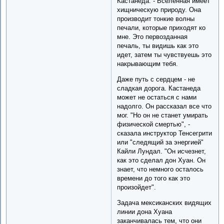
Кастанеда. - Вселенная имеет
хищническую природу. Она
производит тонкие волны
печали, которые приходят ко
мне. Это первозданная
печаль, ты видишь как это
идет, затем ты чувствуешь это
накрывающим тебя.
Даже путь с сердцем - не
сладкая дорога. Кастанеда
может не остаться с нами
надолго. Он рассказал все что
мог. "Но он не станет умирать
физической смертью", -
сказала инструктор Тенсегрити
или "следящий за энергией"
Кайли Лундал. "Он исчезнет,
как это сделал дон Хуан. Он
знает, что немного осталось
времени до того как это
произойдет".
Задача мексиканских видящих
линии дона Хуана
заканчивалась тем, что они