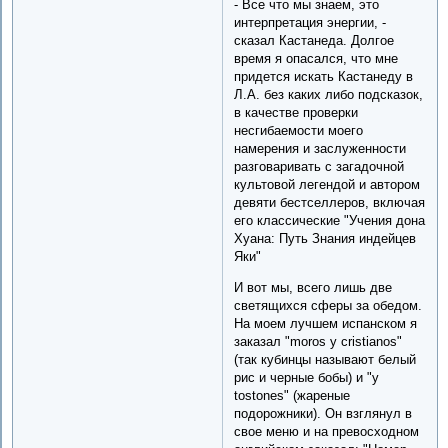
- Все что мы знаем, это
интерпретация энергии, -
сказал Кастанеда. Долгое
время я опасался, что мне
придется искать Кастанеду в
Л.А. без каких либо подсказок,
в качестве проверки
несгибаемости моего
намерения и заслуженности
разговаривать с загадочной
культовой легендой и автором
девяти бестселлеров, включая
его классические "Учения дона
Хуана: Путь Знания индейцев
Яки"
И вот мы, всего лишь две
светящихся сферы за обедом.
На моем лучшем испанском я
заказал "moros y cristianos"
(так кубинцы называют белый
рис и черные бобы) и "y
tostones" (жареные
подорожники). Он взглянул в
свое меню и на превосходном