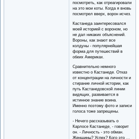
посмотреть, как отреагировали
на это мои коты. Когда я вновь
посмотрел вверх, ворон исчез.
Кастанеда заинтересовался
моей историей с вороном, но
не дал никаких объяснений.
Вороны, как знают все
колдуны - популярнейшая
форма для путешествий в
обеих Америках.
Сравнительно немного
известно о Кастанеде. Отказ
от концентрации на личности и
стирание личной истории, как
путь Кастанедовской линии
видящих, развивается в
истинное знание воина.
Именно поэтому фото и записи
голоса тоже запрещены.
- Нечего рассказывать о
Карлосе Кастанеде, - говорит
он. - Личность - это обман.
Женщины? Успех? Кого это …