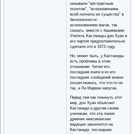
называли "абстрактным
полетом", "исчезновением
всей полноты их существа" в
бесконечности -
исчезновением магов, так
сказать, вместе с башмаками.
Учитель Кастанеды дон Хуан и
его партия предположительно
сделали это в 1973 году.
Но, может быть, у Кастанеды
есть проблемы в этом
отношении. Читая его
последние книги и из его
последних сообщений можно
почувствовать, что что-то не
так, и Ли Марвин напуган.
Перед тем как покинуть этот
мир, дон Хуан объяснил
Кастанеде и другим своим
ученикам, что эта линия
древних мексиканских
видящих закончится на
Кастанеде, последнем