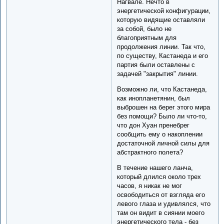
Нагвале. Нечто в
энергетической конфигурации,
которую видящие оставляли
за собой, было не
благоприятным для
продолжения линии. Так что,
по существу, Кастанеда и его
партия были оставлены с
задачей "закрытия" линии.
Возможно ли, что Кастанеда,
как инопланетянин, был
выброшен на берег этого мира
без помощи? Было ли что-то,
что дон Хуан пренебрег
сообщить ему о накоплении
достаточной личной силы для
абстрактного полета?
В течение нашего ланча,
который длился около трех
часов, я никак не мог
освободиться от взгляда его
левого глаза и удивлялся, что
там он видит в сиянии моего
энергетического тела - без