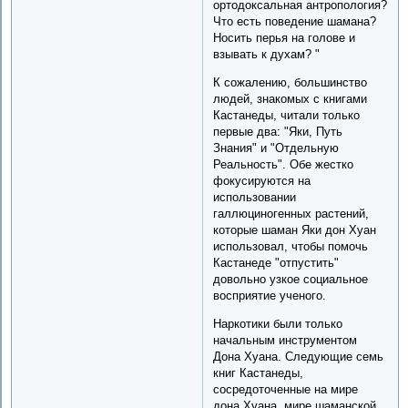
ортодоксальная антропология?
Что есть поведение шамана?
Носить перья на голове и
взывать к духам? "
К сожалению, большинство
людей, знакомых с книгами
Кастанеды, читали только
первые два: "Яки, Путь
Знания" и "Отдельную
Реальность". Обе жестко
фокусируются на
использовании
галлюциногенных растений,
которые шаман Яки дон Хуан
использовал, чтобы помочь
Кастанеде "отпустить"
довольно узкое социальное
восприятие ученого.
Наркотики были только
начальным инструментом
Дона Хуана. Следующие семь
книг Кастанеды,
сосредоточенные на мире
дона Хуана, мире шаманской