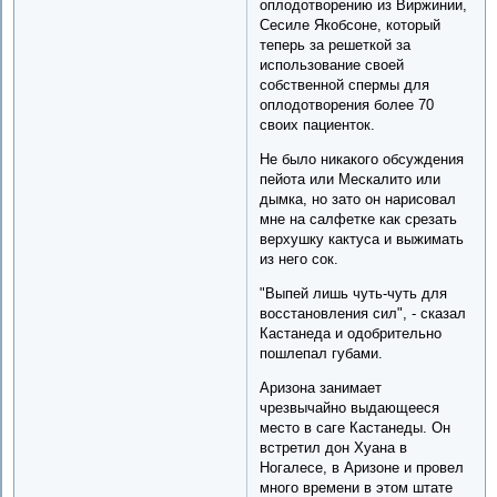
оплодотворению из Виржинии,
Сесиле Якобсоне, который
теперь за решеткой за
использование своей
собственной спермы для
оплодотворения более 70
своих пациенток.
Не было никакого обсуждения
пейота или Мескалито или
дымка, но зато он нарисовал
мне на салфетке как срезать
верхушку кактуса и выжимать
из него сок.
"Выпей лишь чуть-чуть для
восстановления сил", - сказал
Кастанеда и одобрительно
пошлепал губами.
Аризона занимает
чрезвычайно выдающееся
место в саге Кастанеды. Он
встретил дон Хуана в
Ногалесе, в Аризоне и провел
много времени в этом штате