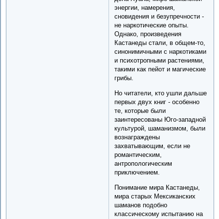
энергии, намерения,
сновидения и безупречности -
не наркотические опыты.
Однако, произведения
Кастанеды стали, в общем-то,
синонимичными с наркотиками
и психотропными растениями,
такими как пейот и магические
грибы.
Но читатели, кто ушли дальше
первых двух книг - особенно
те, которые были
заинтересованы Юго-западной
культурой, шаманизмом, были
вознаграждены
захватывающим, если не
романтическим,
антропологическим
приключением.
Понимание мира Кастанеды,
мира старых Мексиканских
шаманов подобно
классическому испытанию на