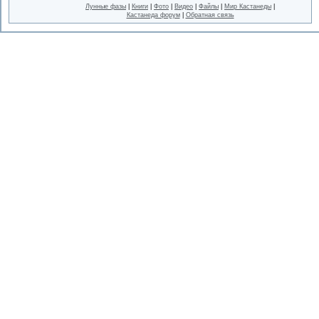
Лунные фазы
|
Книги
|
Фото
|
Видео
|
Файлы
|
Мир Кастанеды
|
Кастанеда форум
|
Обратная связь