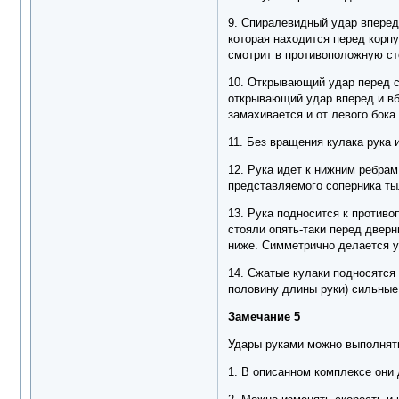
9. Спиралевидный удар вперед 
которая находится перед корп
смотрит в противоположную сто
10. Открывающий удар перед с
открывающий удар вперед и вб
замахивается и от левого бока
11. Без вращения кулака рука 
12. Рука идет к нижним ребрам
представляемого соперника ты
13. Рука подносится к противо
стояли опять-таки перед дверн
ниже. Симметрично делается у
14. Сжатые кулаки подносятся
половину длины руки) сильные
Замечание 5
Удары руками можно выполнять
1. В описанном комплексе они