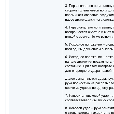
3. Первоначально ноги вытянут
стороне голени левой ноги до 
напоминает овевание воздухом 
пассе движущаяся нога слегка 
4. Первоначально ноги вытянут
возвращается обратно и бьет п
пяткой о землю. То же выполня
5. Исходное положение – сидя,
ноги одним движением выпрямля
6. Исходное положение – лежа 
начале движения правая нога н
состояние. При этом возврате 
для очередного удара правой н
Далее выполняются удары рукам
рука полностью не распрямляе
серию из ударов по одному раз
7. Наносится висковой удар – 
соответствовало бы виску сопе
8. Лобовой удар – рука замахи
о стену, которая находится в п