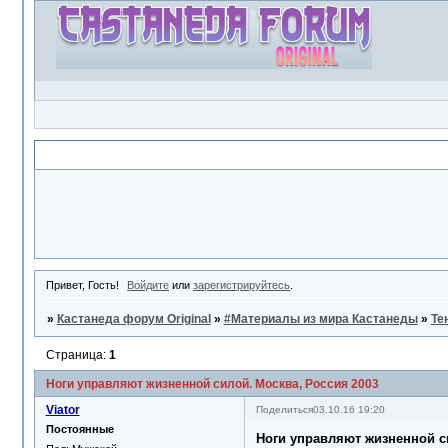
Объявление
Привет, Гость!
Войдите
или
зарегистрируйтесь
.
»
Кастанеда форум Original
»
#Материалы из мира Кастанеды
»
Те
Страница:
1
Ноги управляют жизненной силой. Москва, Россия 2003
Viator
Поделиться
03.10.16 19:20
Постоянные
Ноги управляют жизненной с