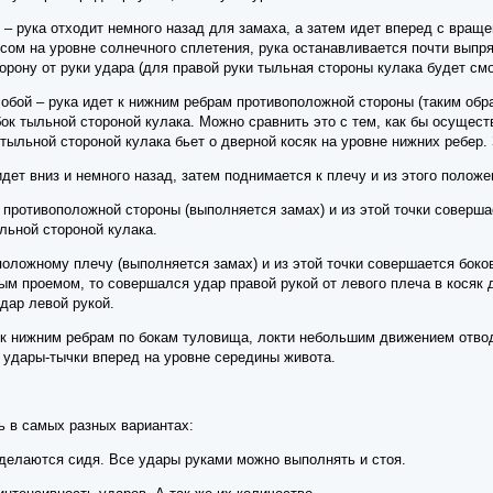
– рука отходит немного назад для замаха, а затем идет вперед с вращен
усом на уровне солнечного сплетения, рука останавливается почти выпр
рону от руки удара (для правой руки тыльная стороны кулака будет смо
обой – рука идет к нижним ребрам противоположной стороны (таким обра
ок тыльной стороной кулака. Можно сравнить это с тем, как бы осущес
 тыльной стороной кулака бьет о дверной косяк на уровне нижних ребер.
идет вниз и немного назад, затем поднимается к плечу и из этого полож
 противоположной стороны (выполняется замах) и из этой точки соверш
льной стороной кулака.
положному плечу (выполняется замах) и из этой точки совершается боков
ым проемом, то совершался удар правой рукой от левого плеча в косяк 
дар левой рукой.
 к нижним ребрам по бокам туловища, локти небольшим движением отвод
 удары-тычки вперед на уровне середины живота.
 в самых разных вариантах:
 делаются сидя. Все удары руками можно выполнять и стоя.