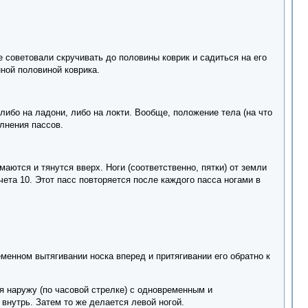
 советовали скручивать до половины коврик и садиться на его
ной половиной коврика.
либо на ладони, либо на локти. Вообще, положение тела (на что
лнения пассов.
аются и тянутся вверх. Ноги (соответственно, пятки) от земли
ета 10. Этот пасс повторяется после каждого пасса ногами в
еменном вытягивании носка вперед и притягивании его обратно к
я наружу (по часовой стрелке) с одновременным и
нутрь. Затем то же делается левой ногой.