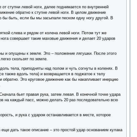
 от ступни левой ноги, далее поднимается по внутренней
движение обратно к ступне левой ноги. В целом движение
 бы быть, если бы мы засыпали песком одну ногу другой. В
яткой слева и рядом от колена левой ноги. Потом тут же
з нога совершает такие маховые движения и делает 20 ударов
ны и опущены к земле. Это – положение лягушки. После этого
легко скользят по земле.
доль тела, приподняты над полом и чуть согнуты в коленях. В
все также вдоль тела) и возвращается в поджатое к телу
 и обратно. Это круговое движение как бы накапливает инерцию
.
начала бьет правая рука, затем левая. В конечной точке удара
ов на каждый пасс, можно делать 20 раз последовательно всю
орость, и рука с ударом останавливается в месте, которое
 еще дать такое описание – это простой удар основанием кулака