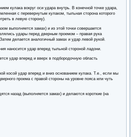
ием кулака вокруг оси удара внутрь. В конечной точке удара,
ямленная с перевернутым кулаком, тыльная сторона которого
треть в левую сторону).
зом выполняется замах) и из этой точки совершается
твлялись удары перед дверным проемом – правая рука
 Затем делается аналогичный замах и удар левой рукой.
ения наносится удар вперед тыльной стороной ладони.
ается удар вперед и вверх в подбородочную область
ой косой удар вперед и вниз основанием кулака. Т.е., если мы
дверного проема с правой стороны на уровне пояса или чуть
ятся назад (выполняется замах) и делаются короткие (на