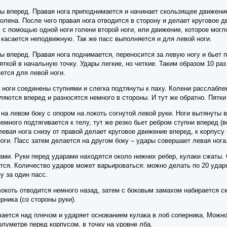
ы вперед. Правая нога приподнимается и начинает скользящее движение
колена. После чего правая нога отводится в сторону и делает круговое 
с помощью одной ноги голени второй ноги, или движение, которое могло
касается неподвижную. Так же пасс выполняется и для левой ноги.
ы вперед. Правая нога поднимается, переносится за левую ногу и бьет п
яткой в начальную точку. Удары легкие, но четкие. Таким образом 10 ра
ется для левой ноги.
 ноги соединены ступнями и слегка подтянуты к паху. Колени расслабле
ются вперед и разносятся немного в стороны. И тут же обратно. Пятки 
на левом боку с опором на локоть согнутой левой руки. Ноги вытянуты в
емного подтягивается к телу, тут же резко бьет ребром ступни вперед (
левая нога снизу от правой делает круговое движение вперед, к корпусу
оги. Пасс затем делается на другом боку – удары совершает левая нога
и. Руки перед ударами находятся около нижних ребер, кулаки сжаты. С
тся. Количество ударов может варьироваться: можно делать по 20 удар
у за один пасс.
локоть отводится немного назад, затем с боковым замахом набирается ск
рника (со стороны руки).
вается над плечом и ударяет основанием кулака в лоб соперника. Можно
олуметре перед корпусом, в точку на уровне лба.