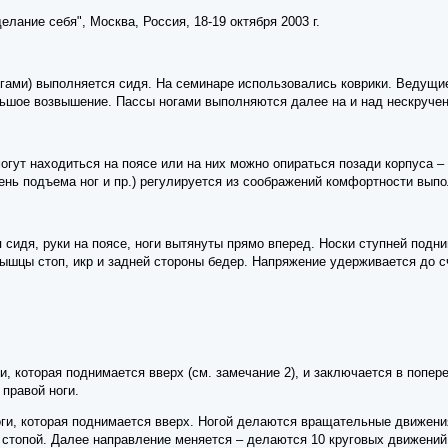
лание себя", Москва, Россия, 18-19 октября 2003 г.
гами) выполняется сидя. На семинаре использовались коврики. Ведущие
льшое возвышение. Пассы ногами выполняются далее на и над нескручен
огут находиться на поясе или на них можно опираться позади корпуса – 
ень подъема ног и пр.) регулируется из соображений комфортности выпо
сидя, руки на поясе, ноги вытянуты прямо вперед. Носки ступней подним
шцы стоп, икр и задней стороны бедер. Напряжение удерживается до сч
ги, которая поднимается вверх (см. замечание 2), и заключается в попер
 правой ноги.
ноги, которая поднимается вверх. Ногой делаются вращательные движени
топой. Далее направление меняется – делаются 10 круговых движений в