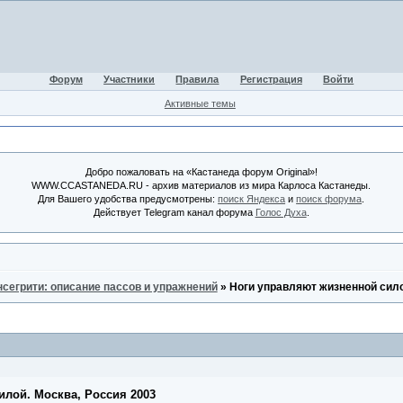
Форум
Участники
Правила
Регистрация
Войти
Активные темы
Добро пожаловать на «Кастанеда форум Original»!
WWW.CCASTANEDA.RU - архив материалов из мира Карлоса Кастанеды.
Для Вашего удобства предусмотрены:
поиск Яндекса
и
поиск форума
.
Действует Telegram канал форума
Голос Духа
.
нсегрити: описание пассов и упражнений
»
Ноги управляют жизненной сило
илой. Москва, Россия 2003