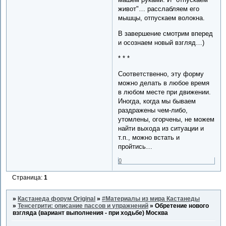
живот"… расслабляем его
мышцы, отпускаем волокна.
В завершение смотрим вперед
и осознаем новый взгляд…)
* * *
Соответственно, эту форму
можно делать в любое время
в любом месте при движении.
Иногда, когда мы бываем
раздражены чем-либо,
утомлены, огорчены, не можем
найти выхода из ситуации и
т.п., можно встать и
пройтись…
0
Страница:
1
»
Кастанеда форум Original
»
#Материалы из мира Кастанеды
»
Тенсегрити: описание пассов и упражнений
»
Обретение нового
взгляда (вариант выполнения - при ходьбе) Москва