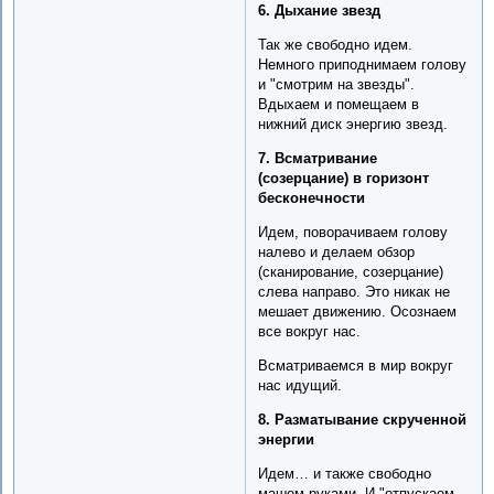
6. Дыхание звезд
Так же свободно идем.
Немного приподнимаем голову
и "смотрим на звезды".
Вдыхаем и помещаем в
нижний диск энергию звезд.
7. Всматривание
(созерцание) в горизонт
бесконечности
Идем, поворачиваем голову
налево и делаем обзор
(сканирование, созерцание)
слева направо. Это никак не
мешает движению. Осознаем
все вокруг нас.
Всматриваемся в мир вокруг
нас идущий.
8. Разматывание скрученной
энергии
Идем… и также свободно
машем руками. И "отпускаем