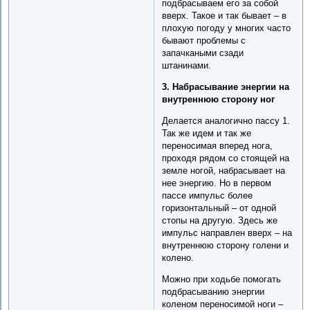
подбрасываем его за собой
вверх. Такое и так бывает – в
плохую погоду у многих часто
бывают проблемы с
запачкаными сзади
штанинами.
3. Набрасывание энергии на
внутреннюю сторону ног
Делается аналогично пассу 1.
Так же идем и так же
переносимая вперед нога,
проходя рядом со стоящей на
земле ногой, набрасывает на
нее энергию. Но в первом
пассе импульс более
горизонтальный – от одной
стопы на другую. Здесь же
импульс направлен вверх – на
внутреннюю сторону голени и
колено.
Можно при ходьбе помогать
подбрасыванию энергии
коленом переносимой ноги –