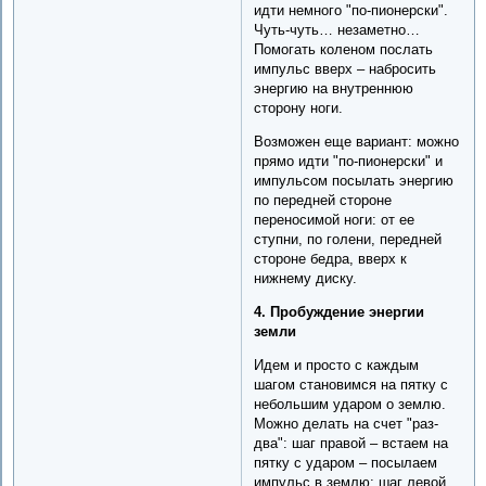
идти немного "по-пионерски".
Чуть-чуть… незаметно…
Помогать коленом послать
импульс вверх – набросить
энергию на внутреннюю
сторону ноги.
Возможен еще вариант: можно
прямо идти "по-пионерски" и
импульсом посылать энергию
по передней стороне
переносимой ноги: от ее
ступни, по голени, передней
стороне бедра, вверх к
нижнему диску.
4. Пробуждение энергии
земли
Идем и просто с каждым
шагом становимся на пятку с
небольшим ударом о землю.
Можно делать на счет "раз-
два": шаг правой – встаем на
пятку с ударом – посылаем
импульс в землю; шаг левой