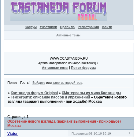
Форум
Участники
Правила
Регистрация
Войти
Активные темы
Объявление
WWW.CCASTANEDA.RU
Архив материалов из мира Кастанеды.
Активные темы
|
Поиск форума
Привет, Гость!
Войдите
или
зарегистрируйтесь
.
»
Кастанеда форум Original
»
#Материалы из мира Кастанеды
»
Тенсегрити: описание пассов и упражнений
»
Обретение нового
взгляда (вариант выполнения - при ходьбе) Москва
Страница:
1
Обретение нового взгляда (вариант выполнения - при ходьбе)
Москва
Viator
1
Поделиться
03.10.16 19:19