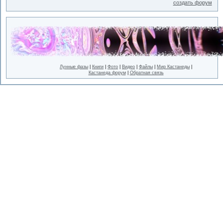
создать форум
Лунные фазы
|
Книги
|
Фото
|
Видео
|
Файлы
|
Мир Кастанеды
|
Кастанеда форум
|
Обратная связь