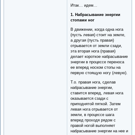
Итак… идем…
1. Набрасывание энергии
стопами ног
В движении, когда одна нога
(пусть левая) стоит на земле,
а другая (пусть правая)
отрывается от земли сзади,
эта вторая нога (правая)
делает короткое набрасывание
энергии в процессе переноса
ее вперед носком стопы на
первую стоящую ногу (левую).
Т.о. правая нога, сделав
набрасывание энергии,
ставится вперед, левая нога
оказывается сзади с
приподнятой пяткой. Затем
левая нога отрывается от
земли, в процессе шага
вперед проходя рядом с
правой ногой выполняет
набрасывание энергии на нее и