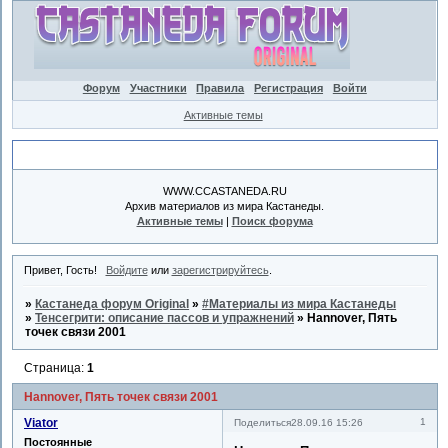
Форум
Участники
Правила
Регистрация
Войти
Активные темы
Объявление
WWW.CCASTANEDA.RU
Архив материалов из мира Кастанеды.
Активные темы
|
Поиск форума
Привет, Гость!
Войдите
или
зарегистрируйтесь
.
»
Кастанеда форум Original
»
#Материалы из мира Кастанеды
»
Тенсегрити: описание пассов и упражнений
»
Hannover, Пять
точек связи 2001
Страница:
1
Hannover, Пять точек связи 2001
Viator
1
Поделиться
28.09.16 15:26
Постоянные