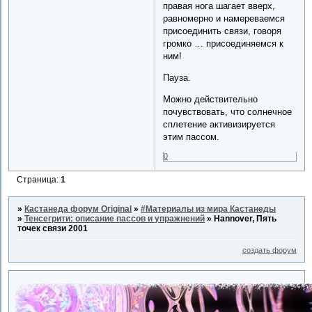
правая нога шагает вверх,
равномерно и намереваемся
присоединить связи, говоря
громко … присоединяемся к
ним!
Пауза.
Можно действительно
почувствовать, что солнечное
сплетение активизируется
этим пассом.
0
Страница:
1
»
Кастанеда форум Original
»
#Материалы из мира Кастанеды
»
Тенсегрити: описание пассов и упражнений
»
Hannover, Пять
точек связи 2001
создать форум