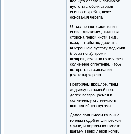
пальцев слегка и потирают
пустоты с обеих сторон
спинного хребта, ниже
основания черепа.
От солнечного сплетения,
снова, движемся, тыльная
сторона левой кисти вниз,
назад, чтобы поддержать
внутреннюю пустоту лодыжки
(левой ноги), трем и
возвращаемся по пути через
солнечное сплетение, чтобы
потереть на основании
(пустоты) черепа.
Повторяем прошлое, трем
лодыжку на правой ноге,
далее возвращаемся к
солнечному сплетению в
последний раз руками.
Далее поднимаем их выше
головы подобно Египетской
жрице, и держим их вместе,
шагаем вверх левой ногой,