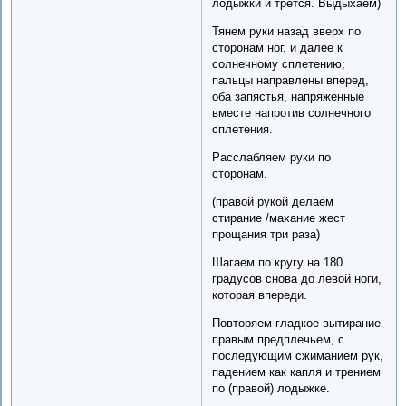
лодыжки и трется. Выдыхаем)
Тянем руки назад вверх по
сторонам ног, и далее к
солнечному сплетению;
пальцы направлены вперед,
оба запястья, напряженные
вместе напротив солнечного
сплетения.
Расслабляем руки по
сторонам.
(правой рукой делаем
стирание /махание жест
прощания три раза)
Шагаем по кругу на 180
градусов снова до левой ноги,
которая впереди.
Повторяем гладкое вытирание
правым предплечьем, с
последующим сжиманием рук,
падением как капля и трением
по (правой) лодыжке.