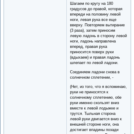
Шагаем по кругу на 180
градусов до правой, которая
впереди на половину левой
ноги, левая рука все еще
вверху. Повторяем вытирание
(3 раза), затем приносим
левую ладонь в сторону левой
ноги, ладонь направлена
вперед, правая рука
приносится поверх руки
(вдыхаем) и правая ладонь
шлепает по левой ладони.
Соединяем ладони снова в
солнечном сплетении, -
(Нет, из того, что я вспоминаю,
руки не приносятся к
солнечному сплетению, обе
руки именно скользят вниз
вместе к левой лодыжке и
трутся. Тыльная сторона
левой руки двигается вниз к
внешней стороне ноги, она
достигает впадины позади