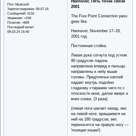
Hannover, Пять точек связи
Пол:
Мужской
2001
Зарегистрирован
: 08.07.16
Сообщений:
4132
The Five Point Connection pass
Уважение:
+246
goes like
Позитив:
+808
Последний визит:
Hannover, November 17–18,
08.03.24 16:40
2001 год
Постоянная стойка.
Левая рука согнута под углом
90 градусов ладонь
направлена вперед и пальцы
направлены к небу выше
головы. Предплечье каплей
падает внутрь подобно
гладкому стиранию чего-то с
плоскости окна; далее вверх и
вниз снова. (3 раза)
(левая нога шагает назад, вес
на левой ноге, вращаемся на
ней на 180 градусов, вес
переносится на правую ногу —
'позиция кошки')