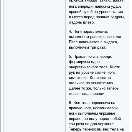
смотрит вправо. Теперь левая
нога впереди, наносим удары
правой рукой на уровне талии
в место перед правым бедром,
ладонь влево.
4. Ноги параллельны,
выполняем расширение тела.
Пасс начинается с выдоха,
выполняем три раза.
5. Правая нога впереди,
формируем ядро
энергетического тела. Кисти
рук на уровне солнечного
сплетения. Количество
щелчков по усмотрению.
Далее то же, только теперь
левая нога впереди.
6. Вес тела переносим на
правую ногу, носком левой
ноги выполняем чирканье
вправо, по полу перед собой,
три раза по два чирканья.
Теперь переносим вес тела на