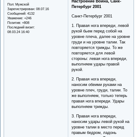
Настроение Воина, Санк-
Пол:
Мужской
Петербург 2001
Зарегистрирован
: 08.07.16
Сообщений:
4132
Санкт-Петербург 2001
Уважение:
+246
Позитив:
+808
1. Правая нога впереди, левой
Последний визит:
рукой бьем перед собой на
08.03.24 16:40
уровне плеча, далее на уровне
груди и на уровне талии. Так
повторяется трижды. То же
повторяется для левой
стороны: левая нога впереди,
выполняем удары правой
рукой.
2. Правая нога впереди,
наносим обеими руками на
уровне плеч, груди, талии. То
же выполняем, только теперь
правая нога впереди. Удары
выполняем трижды.
3. Правая нога впереди,
наносим удары левой рукой на
уровне талии в место перед
правым бедром, ладонь