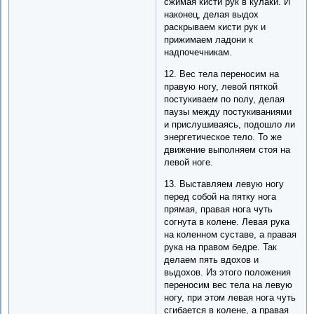
сжимая кисти рук в кулаки. И
наконец, делая выдох
раскрываем кисти рук и
прижимаем ладони к
надпочечникам.
12. Вес тела переносим на
правую ногу, левой пяткой
постукиваем по полу, делая
паузы между постукиваниями
и прислушиваясь, подошло ли
энергетическое тело. То же
движение выполняем стоя на
левой ноге.
13. Выставляем левую ногу
перед собой на пятку нога
прямая, правая нога чуть
согнута в колене. Левая рука
на коленном суставе, а правая
рука на правом бедре. Так
делаем пять вдохов и
выдохов. Из этого положения
переносим вес тела на левую
ногу, при этом левая нога чуть
сгибается в колене, а правая