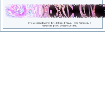
Лунные фазы
|
Книги
|
Фото
|
Видео
|
Файлы
|
Мир Кастанеды
|
Кастанеда форум
|
Обратная связь