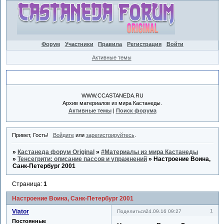
Форум
Участники
Правила
Регистрация
Войти
Активные темы
Объявление
WWW.CCASTANEDA.RU
Архив материалов из мира Кастанеды.
Активные темы
|
Поиск форума
Привет, Гость!
Войдите
или
зарегистрируйтесь
.
»
Кастанеда форум Original
»
#Материалы из мира Кастанеды
»
Тенсегрити: описание пассов и упражнений
»
Настроение Воина,
Санк-Петербург 2001
Страница:
1
Настроение Воина, Санк-Петербург 2001
Viator
1
Поделиться
24.09.16 09:27
Постоянные