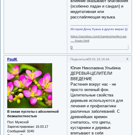
влияние оказывают благовония
(особенно ладан и сандал) и
медитативная или
расслабляющая музыка.
История Дона Хуана в других мирах )))
https://ranobes.com/chapters/perfect-wo
… -huan.html
0
PaulK
8
Поделиться
05.01.18 16:44
Юлия Николаевна Улыбина
ДЕРЕВЬЯ-ЦЕЛИТЕЛИ
ВВЕДЕНИЕ
Растения вокруг нас - не
просто зеленый фон.
Целительные свойства
деревьев используются для
лечения и профилактики
различных заболеваний. С
В океан пустоты с абсолютной
безжалостностью
древнейших времен
считалось, что цветы,
Пол:
Мужской
Зарегистрирован
: 16.03.17
кустарники и деревья
Сообщений:
3240
впитывают в себя