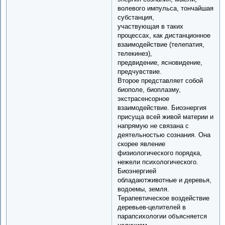
волевого импульса, тончайшая
субстанция,
участвующая в таких
процессах, как дистанционное
взаимодействие (телепатия,
телекинез),
предвидение, ясновидение,
предчувствие.
Второе представляет собой
биополе, биоплазму,
экстрасенсорное
взаимодействие. Биоэнергия
присуща всей живой материи и
напрямую не связана с
деятельностью сознания. Она
скорее явление
физиологического порядка,
нежели психологического.
Биоэнергией
обладаютживотные и деревья,
водоемы, земля.
Терапевтическое воздействие
деревьев-целителей в
парапсихологии объясняется