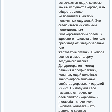
встречаются люди, которые
как бы излучают энергию, в их
обществе легко,
не появляется никаких
неприятных ощущений. Это
объясняется их сильным
положительным
биоэнергетическим полем. У
здорового человека в биополе
преобладают бледно-зеленые
или
желтоватые оттенки. Биополе
ровное и имеет форму
воздушного шарика.
Дендротерапия - метод
лечения и профилактики,
использующий целебные
энергоинформационные
свойства деревьев и изделий
из них. Он получил свое
название от греческих
слов dendron - «дерево» и
theraperia - «лечение».
Биополе человека - это
довольно хрупкое