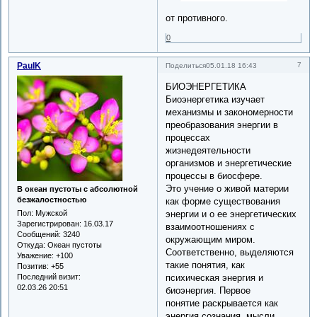
от противного.
0
PaulK
7
Поделиться
05.01.18 16:43
БИОЭНЕРГЕТИКА
Биоэнергетика изучает
механизмы и закономерности
преобразования энергии в
процессах
жизнедеятельности
организмов и энергетические
процессы в биосфере.
Это учение о живой материи
В океан пустоты с абсолютной
безжалостностью
как форме существования
энергии и о ее энергетических
Пол:
Мужской
Зарегистрирован
: 16.03.17
взаимоотношениях с
Сообщений:
3240
окружающим миром.
Откуда:
Океан пустоты
Соответственно, выделяются
Уважение:
+100
такие понятия, как
Позитив:
+55
психическая энергия и
Последний визит:
02.03.26 20:51
биоэнергия. Первое
понятие раскрывается как
энергия сознания, мысли,