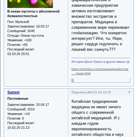
химические предприятия
активно изготавливают
В океан пустоты с абсолютной
безжалостностью
множество экстрактов и
препаратов. Медицина в
Пол:
Мужской
Зарегистрирован
: 16.03.17
современном мире переживает
Сообщений:
3240
глобализацию. Что конкретно
Откуда:
Океан пустоты
интересует? Или, ты, Норе,
Уважение:
+100
решил сердце подлечить и
Позитив:
+55
лишний вес скинуть???
Последний визит:
02.03.26 20:51
История Дона Хуана в других мирах )))
https://ranobes.com/chapters/perfect-wo
… -huan.html
0
Sunset
6
Поделиться
05.01.18 16:25
Постоянные
Китайская традиционная
Зарегистрирован
: 15.04.17
медицина не имеет ничего
Сообщений:
1514
общего с современной
Уважение:
+14
китайской медициной. И с
Позитив:
0
Последний визит:
каждым годом
15.02.20 21:13
европеизированность
китайского общества и наук