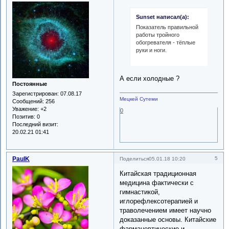
Sunset написал(а):
Показатель правильной
работы тройного
обогревателя - тёплые
руки и ноги.
А если холодные ?
Постоянные
Зарегистрирован
: 07.08.17
Мецкей Сутеми
Сообщений:
256
Уважение:
+2
0
Позитив:
0
Последний визит:
20.02.21 01:41
PaulK
5
Поделиться
05.01.18 10:20
Китайская традиционная
медицина фактически с
гимнастикой,
иглорефлексотерапией и
траволечением имеет научно
доказанные основы. Китайские
фармацевтические и