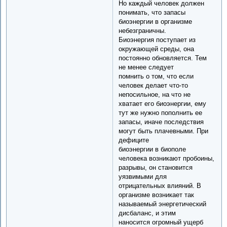
Но каждый человек должен
понимать, что запасы
биоэнергии в организме
небезграничны.
Биоэнергия поступает из
окружающей среды, она
постоянно обновляется. Тем
не менее следует
помнить о том, что если
человек делает что-то
непосильное, на что не
хватает его биоэнергии, ему
тут же нужно пополнить ее
запасы, иначе последствия
могут быть плачевными. При
дефиците
биоэнергии в биополе
человека возникают пробоины,
разрывы, он становится
уязвимыми для
отрицательных влияний. В
организме возникает так
называемый энергетический
дисбаланс, и этим
наносится огромный ущерб