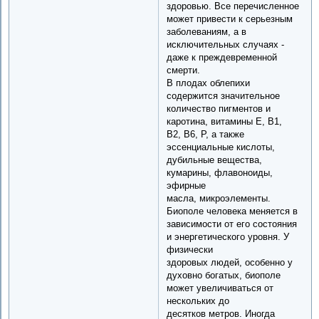
здоровью. Все перечисленное
может привести к серьезным
заболеваниям, а в
исключительных случаях -
даже к преждевременной
смерти.
В плодах облепихи
содержится значительное
количество пигментов и
каротина, витамины Е, В1,
В2, В6, Р, а также
эссенциальные кислоты,
дубильные вещества,
кумарины, флавоноиды,
эфирные
масла, микроэлементы.
Биополе человека меняется в
зависимости от его состояния
и энергетического уровня. У
физически
здоровых людей, особенно у
духовно богатых, биополе
может увеличиваться от
нескольких до
десятков метров. Иногда