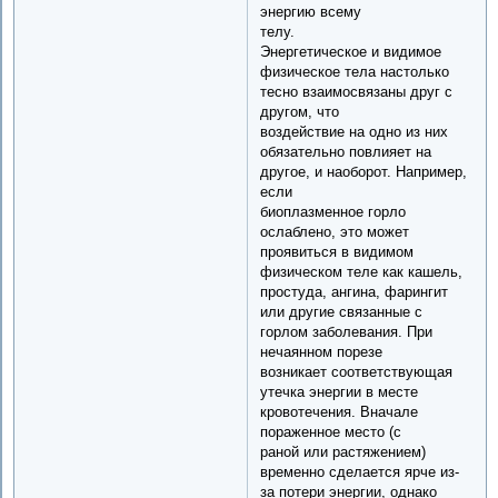
энергию всему
телу.
Энергетическое и видимое
физическое тела настолько
тесно взаимосвязаны друг с
другом, что
воздействие на одно из них
обязательно повлияет на
другое, и наоборот. Например,
если
биоплазменное горло
ослаблено, это может
проявиться в видимом
физическом теле как кашель,
простуда, ангина, фарингит
или другие связанные с
горлом заболевания. При
нечаянном порезе
возникает соответствующая
утечка энергии в месте
кровотечения. Вначале
пораженное место (с
раной или растяжением)
временно сделается ярче из-
за потери энергии, однако