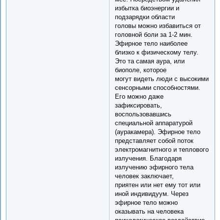
избытка биоэнергии и
подзарядки области
головы можно избавиться от
головной боли за 1-2 мин.
Эфирное тело наиболее
близко к физическому телу.
Это та самая аура, или
биополе, которое
могут видеть люди с высокими
сенсорными способностями.
Его можно даже
зафиксировать,
воспользовавшись
специальной аппаратурой
(ауракамера). Эфирное тело
представляет собой поток
электромагнитного и теплового
излучения. Благодаря
излучению эфирного тела
человек заключает,
приятен или нет ему тот или
иной индивидуум. Через
эфирное тело можно
оказывать на человека