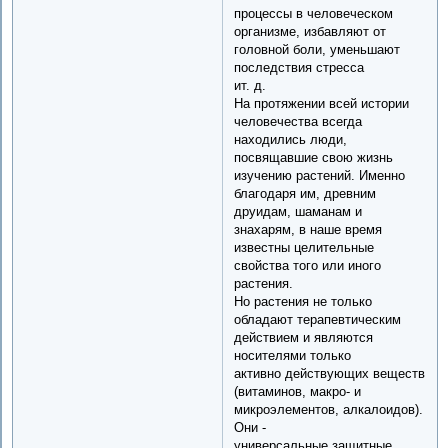
процессы в человеческом
организме, избавляют от
головной боли, уменьшают
последствия стресса
ит. д.
На протяжении всей истории
человечества всегда
находились люди,
посвящавшие свою жизнь
изучению растений. Именно
благодаря им, древним
друидам, шаманам и
знахарям, в наше время
известны целительные
свойства того или иного
растения.
Но растения не только
обладают терапевтическим
действием и являются
носителями только
активно действующих веществ
(витаминов, макро- и
микроэлементов, алкалоидов).
Они -
универсальные защитные