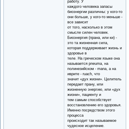
работу. У
каждого человека запасы
биоэнергии различны: у кого-то
они больше, у кого-то меньше -
все зависит
от того, насколько в этом
смысле силен человек.
Биоэнергия (прана, или ки) -
это та жизненная сила,
которая поддерживает жизнь и
здоровье в
теле. На греческом языке она
называется pneuma, на
полинезийском - mana, а на
иврите - ruach, что
значит «дух жизни». Целитель
передает прану, или
жизненную энергию, или «дух
жизни», пациенту и
тем самым способствует
восстановлению его здоровья.
Именно посредством этого
процесса
происходит так называемое
чудесное исцеление.