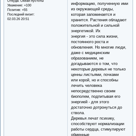
Откуда:
Океан пустоты
информацию, полученную ими
Уважение:
+100
из окружающей среды,
Позитив:
+55
которая запоминается и
Последний визит:
02.03.26 20:51
хранится. Растения обладают
положительной и сильной
энергетикой. Их
энергия - это сила жизни,
постоянного роста и
обновления. Но многие люди,
даже с медицинским
образованием, не
догадываются о том, что
некоторые деревья не только
ценны листьями, почками
или корой, но и способны
лечить человека
непосредственно своим
биополем, подпитывая его
энергией - для этого
достаточно дотронуться до
ствола.
Деревья лечат психику,
способствуют нормализации
работы сердца, стимулируют
обменные