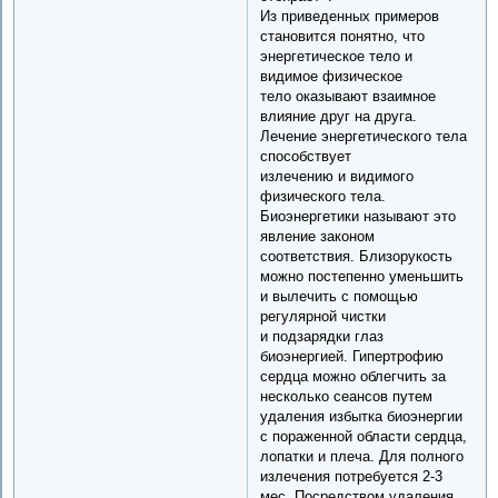
Из приведенных примеров
становится понятно, что
энергетическое тело и
видимое физическое
тело оказывают взаимное
влияние друг на друга.
Лечение энергетического тела
способствует
излечению и видимого
физического тела.
Биоэнергетики называют это
явление законом
соответствия. Близорукость
можно постепенно уменьшить
и вылечить с помощью
регулярной чистки
и подзарядки глаз
биоэнергией. Гипертрофию
сердца можно облегчить за
несколько сеансов путем
удаления избытка биоэнергии
с пораженной области сердца,
лопатки и плеча. Для полного
излечения потребуется 2-3
мес. Посредством удаления