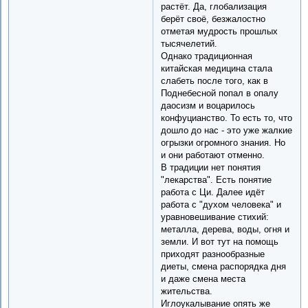
растёт. Да, глобализация
берёт своё, безжалостно
отметая мудрость прошлых
тысячелетий.
Однако традиционная
китайская медицина стала
слабеть после того, как в
Поднебесной попал в опалу
даосизм и воцарилось
конфуцианство. То есть то, что
дошло до нас - это уже жалкие
огрызки огромного знания. Но
и они работают отменно.
В традиции нет понятия
"лекарства". Есть понятие
работа с Ци. Далее идёт
работа с "духом человека" и
уравновешивание стихий:
металла, дерева, воды, огня и
земли. И вот тут на помощь
приходят разнообразные
диеты, смена распорядка дня
и даже смена места
жительства.
Иглоукалывание опять же