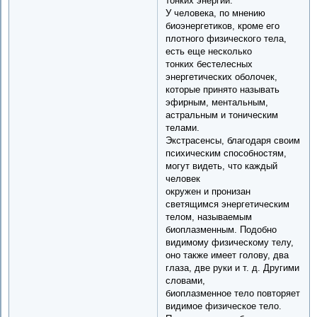
тонких энергий.
У человека, по мнению
биоэнергетиков, кроме его
плотного физического тела,
есть еще несколько
тонких бестелесных
энергетических оболочек,
которые принято называть
эфирным, ментальным,
астральным и тоническим
телами.
Экстрасенсы, благодаря своим
психическим способностям,
могут видеть, что каждый
человек
окружен и пронизан
светящимся энергетическим
телом, называемым
биоплазменным. Подобно
видимому физическому телу,
оно также имеет голову, два
глаза, две руки и т. д. Другими
словами,
биоплазменное тело повторяет
видимое физическое тело.