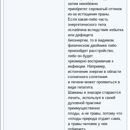
затем неизбежно
приобретет сероватый оттенок
из-за истощения праны.
Если какая-либо часть
энергетического тела
ослаблена вследствие избытка
или дефицита
биоэнергии, то в видимом
физическом двойнике либо
произойдет расстройство,
либо он будет
чрезмерно восприимчив к
инфекции. Например,
истончение энергии в области
солнечного сплетения
и печени может проявиться в
виде гепатита.
Шаманы и знахари стараются
лечить, используя в своей
духовной практике
преимущественно
плоды, а не травы, потому что
«плоды природа отдает сама,
а травы человек у нее
отбирает».