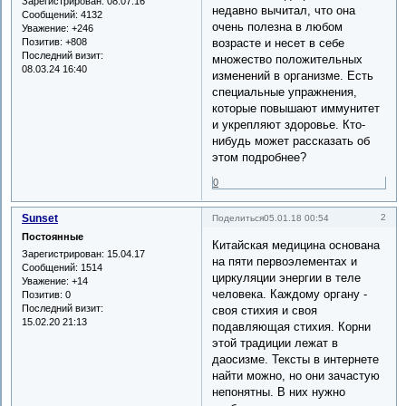
Зарегистрирован
: 08.07.16
недавно вычитал, что она
Сообщений:
4132
очень полезна в любом
Уважение:
+246
Позитив:
+808
возрасте и несет в себе
Последний визит:
множество положительных
08.03.24 16:40
изменений в организме. Есть
специальные упражнения,
которые повышают иммунитет
и укрепляют здоровье. Кто-
нибудь может рассказать об
этом подробнее?
0
Sunset
2
Поделиться
05.01.18 00:54
Постоянные
Китайская медицина основана
Зарегистрирован
: 15.04.17
на пяти первоэлементах и
Сообщений:
1514
циркуляции энергии в теле
Уважение:
+14
человека. Каждому органу -
Позитив:
0
Последний визит:
своя стихия и своя
15.02.20 21:13
подавляющая стихия. Корни
этой традиции лежат в
даосизме. Тексты в интернете
найти можно, но они зачастую
непонятны. В них нужно