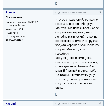
0
Sunset
3
Поделиться
05.01.18 01:00
Постоянные
Что до упражнений, то нужно
Зарегистрирован
: 15.04.17
поискать настоящий цигун.
Сообщений:
1514
Мантек Чиа показывает более
Уважение:
+14
спортивный вариант, чем
Позитив:
0
Последний визит:
лечебно-магический. В конце
15.02.20 21:13
советского времени по рукам
ходила хорошая брошюрка по
цигуну. Может, у кого
найдётся.
Могу ещё порекомендовать
найти в интернете во-первых,
круги дыхания. Большой и
малый (прямой и обратный).
Во-вторых, гимнастику ушу.
Или медленные упражнения
цигуна. База и там, и там -
одна.
0
kasumi
4
Поделиться
05.01.18 04:55