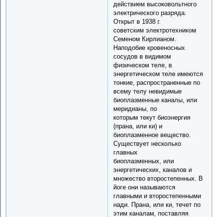
действием высоковольтного
электрического разряда.
Открыт в 1938 г.
советским электротехником
Семеном Кирлианом.
Наподобие кровеносных
сосудов в видимом
физическом теле, в
энергетическом теле имеются
тонкие, распространенные по
всему телу невидимые
биоплазменные каналы, или
меридианы, по
которым текут биоэнергия
(прана, или ки) и
биоплазменное вещество.
Существует несколько
главных
биоплазменных, или
энергетических, каналов и
множество второстепенных. В
йоге они называются
главными и второстепенными
нади. Прана, или ки, течет по
этим каналам, поставляя