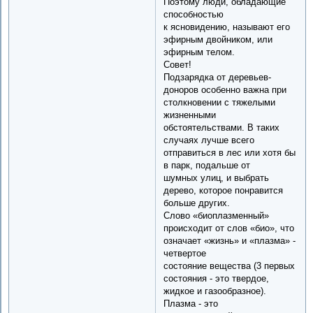
Поэтому люди, обладающие
способностью
к ясновидению, называют его
эфирным двойником, или
эфирным телом.
Совет!
Подзарядка от деревьев-
доноров особенно важна при
столкновении с тяжелыми
жизненными
обстоятельствами. В таких
случаях лучше всего
отправиться в лес или хотя бы
в парк, подальше от
шумных улиц, и выбрать
дерево, которое понравится
больше других.
Слово «биоплазменный»
происходит от слов «био», что
означает «жизнь» и «плазма» -
четвертое
состояние вещества (3 первых
состояния - это твердое,
жидкое и газообразное).
Плазма - это