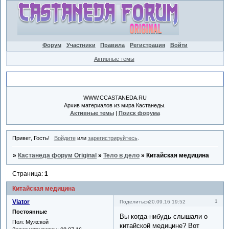
Форум
Участники
Правила
Регистрация
Войти
Активные темы
Объявление
WWW.CCASTANEDA.RU
Архив материалов из мира Кастанеды.
Активные темы
|
Поиск форума
Привет, Гость!
Войдите
или
зарегистрируйтесь
.
»
Кастанеда форум Original
»
Тело в дело
»
Китайская медицина
Страница:
1
Китайская медицина
Viator
1
Поделиться
20.09.16 19:52
Постоянные
Вы когда-нибудь слышали о
Пол:
Мужской
китайской медицине? Вот