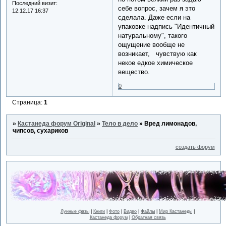
Последний визит:
себе вопрос, зачем я это
12.12.17 16:37
сделала. Даже если на
упаковке надпись "Идентичный
натуральному", такого
ощущение вообще не
возникает, чувствую как
некое едкое химическое
вещество.
0
Страница:
1
»
Кастанеда форум Original
»
Тело в дело
»
Вред лимонадов,
чипсов, сухариков
создать форум
Лунные фазы
|
Книги
|
Фото
|
Видео
|
Файлы
|
Мир Кастанеды
|
Кастанеда форум
|
Обратная связь