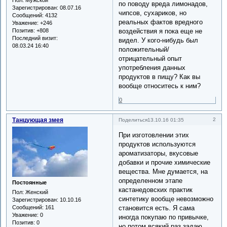
по поводу вреда лимонадов,
Зарегистрирован
: 08.07.16
чипсов, сухариков, но
Сообщений:
4132
реальных фактов вредного
Уважение:
+246
Позитив:
+808
воздействия я пока еще не
Последний визит:
видел. У кого-нибудь был
08.03.24 16:40
положительный/
отрицательный опыт
употребления данных
продуктов в пищу? Как вы
вообще относитесь к ним?
0
Танцующая змея
2
Поделиться
13.10.16 01:35
При изготовлении этих
продуктов используются
ароматизаторы, вкусовые
добавки и прочие химические
вещества. Мне думается, на
определенном этапе
Постоянные
кастанедовских практик
Пол:
Женский
синтетику вообще невозможно
Зарегистрирован
: 10.10.16
становится есть. Я сама
Сообщений:
161
Уважение:
0
иногда покупаю по привычке,
Позитив:
0
но потом всякий раз задаю