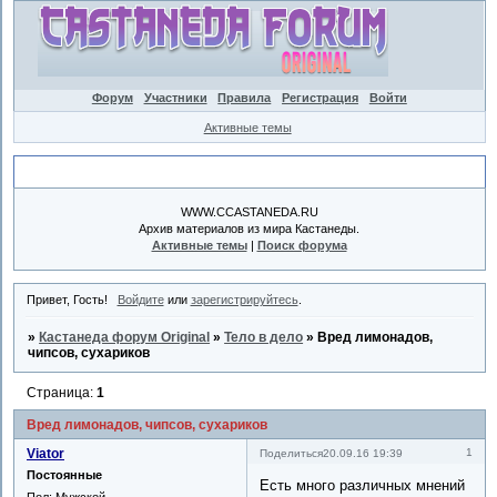
Форум
Участники
Правила
Регистрация
Войти
Активные темы
Объявление
WWW.CCASTANEDA.RU
Архив материалов из мира Кастанеды.
Активные темы
|
Поиск форума
Привет, Гость!
Войдите
или
зарегистрируйтесь
.
»
Кастанеда форум Original
»
Тело в дело
»
Вред лимонадов,
чипсов, сухариков
Страница:
1
Вред лимонадов, чипсов, сухариков
Viator
1
Поделиться
20.09.16 19:39
Постоянные
Есть много различных мнений
Пол:
Мужской