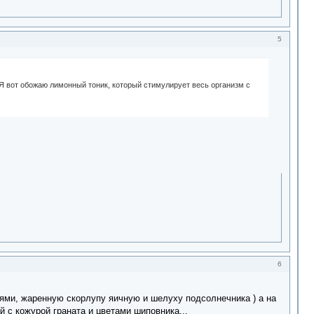
5
 Я вот обожаю лимонный тоник, который стимулирует весь организм с
6
лями, жаренную скорлупу яичную и шелуху подсолнечника ) а на
 с кожурой граната и цветами шиповника...