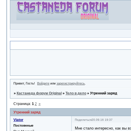
Объявление
Привет, Гость!
Войдите
или
зарегистрируйтесь
.
»
Кастанеда форум Original
»
Тело в дело
»
Утренний заряд
Страница:
1
2
»
Утренний заряд
Viator
Поделиться
20.09.16 19:37
Постоянные
Мне стало интересно, как вы в