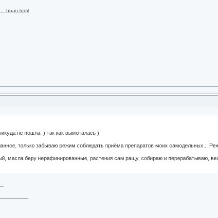
 … -huan.html
никуда не пошла ) так как вымоталась )
ланное, только забываю режим соблюдать приёма препаратов моих самодельных... Режи
й, масла беру нерафинированные, растения сам ращу, собираю и перерабатываю, ве
..