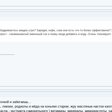
збадриваетесь каждое утро? Зарядки, кофе, соки или есть что-то более эффективное?
 прост - свежевыжатый лимонный сок и ложку меда добавить в воду. Очень тонизирует.
очкой и забегаешь...
, левзеи, родиолы и мёда на коньяке старом, жру масляные настои кап
сла - экстракта самодельного ) витамины, минералы, аминокислоты, чай