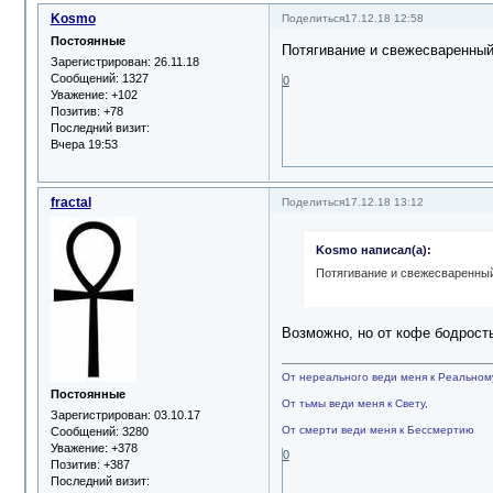
Kosmo
Поделиться
17.12.18 12:58
Постоянные
Потягивание и свежесваренны
Зарегистрирован
: 26.11.18
Сообщений:
1327
0
Уважение:
+102
Позитив:
+78
Последний визит:
Вчера 19:53
fractal
Поделиться
17.12.18 13:12
Kosmo написал(а):
Потягивание и свежесваренны
Возможно, но от кофе бодрость
От нереального веди меня к Реальном
Постоянные
От тьмы веди меня к Свету,
Зарегистрирован
: 03.10.17
От смерти веди меня к Бессмертию
Сообщений:
3280
Уважение:
+378
0
Позитив:
+387
Последний визит: