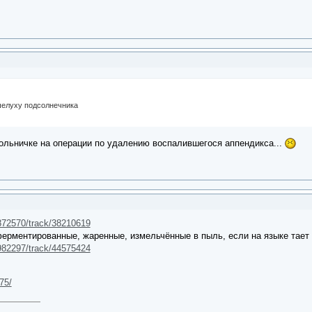
шелуху подсолнечника
больничке на операции по удалению воспалившегося аппендикса...
872570/track/38210619
ментированные, жаренные, измельчённые в пыль, если на языке тает про
982297/track/44575424
75/