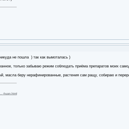
никуда не пошла ) так как вымоталась )
ланное, только забываю режим соблюдать приёма препаратов моих самод
й, масла беру нерафинированные, растения сам ращу, собираю и перер
 … -huan.html