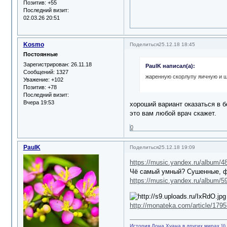
Позитив:
+55
Последний визит:
02.03.26 20:51
Kosmo
Поделиться
25.12.18 18:45
Постоянные
Зарегистрирован
: 26.11.18
PaulK написал(а):
Сообщений:
1327
жаренную скорлупу яичную и 
Уважение:
+102
Позитив:
+78
Последний визит:
Вчера 19:53
хороший вариант оказаться в 
это вам любой врач скажет.
0
PaulK
Поделиться
25.12.18 19:09
https://music.yandex.ru/album/4
Чё самый умный? Сушенные, фер
https://music.yandex.ru/album/5
http://monateka.com/article/1795
История Дона Хуана в других мирах )))