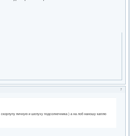
7
ю скорлупу яичную и шелуху подсолнечника ) а на лоб наношу каплю