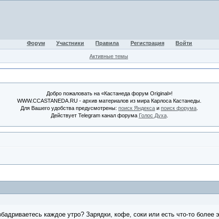
Форум
Участники
Правила
Регистрация
Войти
Активные темы
Добро пожаловать на «Кастанеда форум Original»!
WWW.CCASTANEDA.RU - архив материалов из мира Карлоса Кастанеды.
Для Вашего удобства предусмотрены:
поиск Яндекса
и
поиск форума
.
Действует Telegram канал форума
Голос Духа
.
збадриваетесь каждое утро? Зарядки, кофе, соки или есть что-то боле