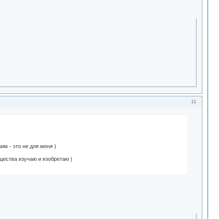
11
м - это не для меня )
щества изучаю и изобретаю )