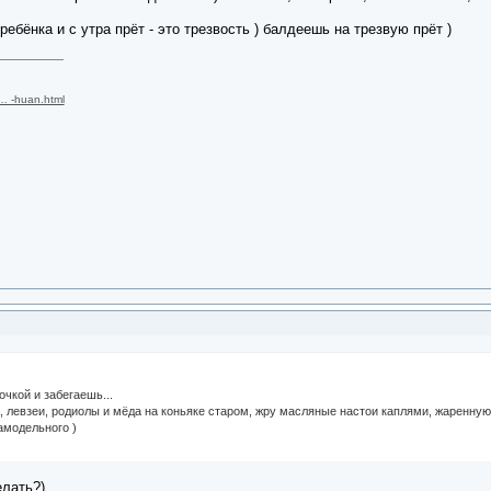
ребёнка и с утра прёт - это трезвость ) балдеешь на трезвую прёт )
 … -huan.html
очкой и забегаешь...
а, левзеи, родиолы и мёда на коньяке старом, жру масляные настои каплями, жаренну
амодельного )
елать?)