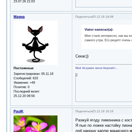
23.07.26 21:03
Марна
Поделиться
25.12.18 18:08
Viator написал(а):
Мне стало интересно, как вы в
самого утра. Его рецепт очень
Секас))
Постоянные
Моё безумие меня бережёт...
Зарегистрирован
: 05.11.18
0
Сообщений:
633
Уважение:
+49
Позитив:
0
Последний визит:
25.12.20 08:56
PaulK
Поделиться
25.12.18 18:16
Разжуй ягоду лимонника с кост
Я пью по ложке настойку пиона
лоб наношу каплю мацисного ма