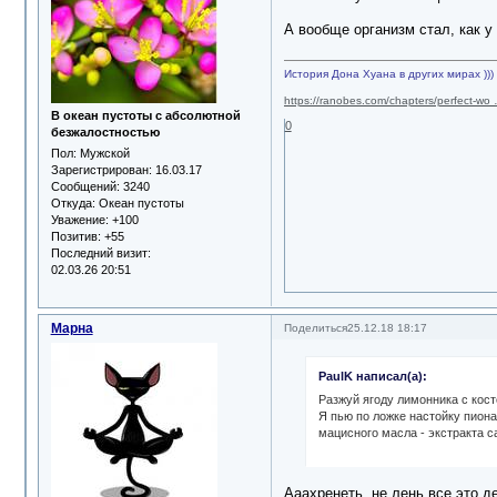
А вообще организм стал, как у 
История Дона Хуана в других мирах )))
https://ranobes.com/chapters/perfect-wo
В океан пустоты с абсолютной
0
безжалостностью
Пол:
Мужской
Зарегистрирован
: 16.03.17
Сообщений:
3240
Откуда:
Океан пустоты
Уважение:
+100
Позитив:
+55
Последний визит:
02.03.26 20:51
Марна
Поделиться
25.12.18 18:17
PaulK написал(а):
Разжуй ягоду лимонника с кост
Я пью по ложке настойку пион
мацисного масла - экстракта с
Ааахренеть..не лень все это д