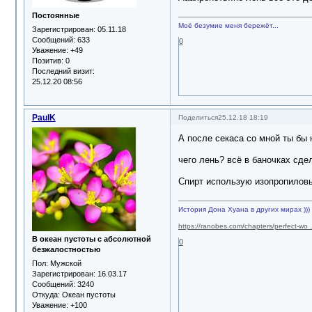
Постоянные
Моё безумие меня бережёт...
Зарегистрирован
: 05.11.18
Сообщений:
633
0
Уважение:
+49
Позитив:
0
Последний визит:
25.12.20 08:56
PaulK
Поделиться
25.12.18 18:19
А после секаса со мной ты бы 
чего лень? всё в баночках сде
Спирт использую изопропиловы
История Дона Хуана в других мирах )))
https://ranobes.com/chapters/perfect-wo
В океан пустоты с абсолютной
0
безжалостностью
Пол:
Мужской
Зарегистрирован
: 16.03.17
Сообщений:
3240
Откуда:
Океан пустоты
Уважение:
+100