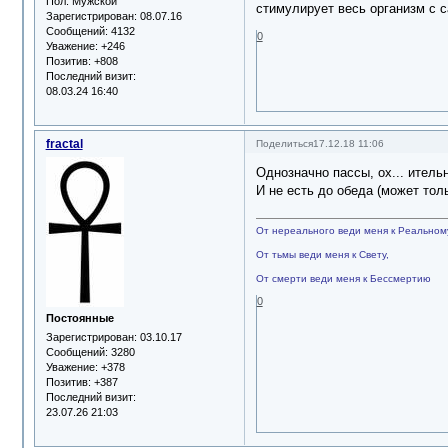
Пол:
Мужской
стимулирует весь организм с с
Зарегистрирован
: 08.07.16
Сообщений:
4132
0
Уважение:
+246
Позитив:
+808
Последний визит:
08.03.24 16:40
fractal
Поделиться
17.12.18 11:06
Однозначно пассы, ох... итель
И не есть до обеда (может толь
От нереального веди меня к Реальном
От тьмы веди меня к Свету,
От смерти веди меня к Бессмертию
0
Постоянные
Зарегистрирован
: 03.10.17
Сообщений:
3280
Уважение:
+378
Позитив:
+387
Последний визит:
23.07.26 21:03