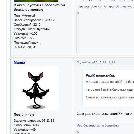
В океан пустоты с абсолютной
https://ranobes.com/chapters/perfect-wo
безжалостностью
0
Пол:
Мужской
Зарегистрирован
: 16.03.17
Сообщений:
3240
Откуда:
Океан пустоты
Уважение:
+100
Позитив:
+55
Последний визит:
02.03.26 20:51
Марна
Поделиться
25.12.18 19:18
PaulK написал(а):
А после секаса со мной ты бы 
чего лень? всё в баночках сде
Спирт использую изопропиловы
Сам растишь растения??...ого..
Постоянные
Зарегистрирован
: 05.11.18
Сообщений:
633
Моё безумие меня бережёт...
Уважение:
+49
0
Позитив:
0