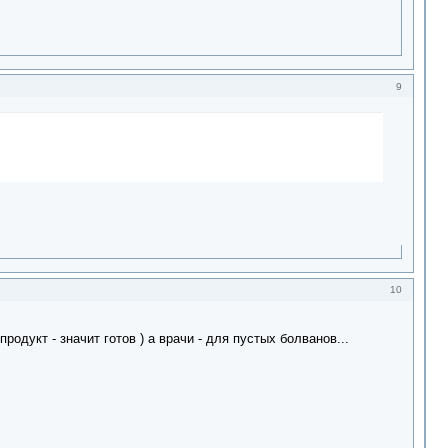
9
10
дукт - значит готов ) а врачи - для пустых болванов...