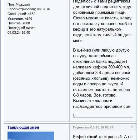
Поделюсь с вами рецептиком
Пол:
Мужской
для отличной подпитки между
Зарегистрирован
: 08.07.16
основными приемами пищи.
Сообщений:
4132
Сахар можно не класть, кладу
Уважение:
+246
Позитив:
+808
его поскольку не очень люблю
Последний визит:
кефир в его натуральном
08.03.24 16:40
виде, слишком кислый он для
меня.
В шейкер (или любую другую
посуду, даже обычная
стеклянная банка подойдет)
наливаем кефира 300-400 мл,
добавляем 3-4 ложки овсянки
(овсяных хлопьев), немножко
воды и сахара по вкусу. И
оставляем постоять не менее
6-8 часов. Все, готово!
Выпиваете залпом и
наслаждаетесь приливом сил!
0
Танцующая змея
2
Поделиться
13.10.16 02:37
Кефир какой-то странный. А он