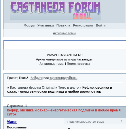
Форум
Участники
Правила
Регистрация
Войти
Активные темы
Объявление
WWW.CCASTANEDA.RU
Архив материалов из мира Кастанеды.
Активные темы
|
Поиск форума
Привет, Гость!
Войдите
или
зарегистрируйтесь
.
»
Кастанеда форум Original
»
Тело в дело
»
Кефир, овсянка и
сахар - енергетическая подпитка в любое время суток
Страница:
1
Кефир, овсянка и сахар - енергетическая подпитка в любое время
суток
Viator
1
Поделиться
20.09.16 19:23
Постоянные