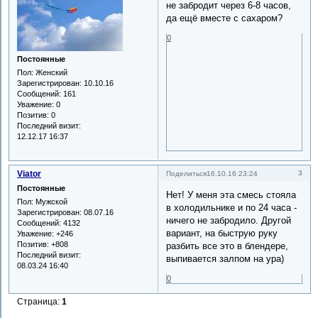
не забродит через 6-8 часов,
да ещё вместе с сахаром?
0
Постоянные
Пол:
Женский
Зарегистрирован
: 10.10.16
Сообщений:
161
Уважение:
0
Позитив:
0
Последний визит:
12.12.17 16:37
Viator
3
Поделиться
16.10.16 23:24
Постоянные
Нет! У меня эта смесь стояла
Пол:
Мужской
в холодильнике и по 24 часа -
Зарегистрирован
: 08.07.16
ничего не забродило. Другой
Сообщений:
4132
вариант, на быструю руку
Уважение:
+246
Позитив:
+808
разбить все это в блендере,
Последний визит:
выпивается залпом на ура)
08.03.24 16:40
0
Страница:
1