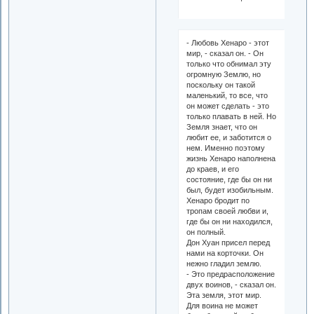
- Любовь Хенаро - этот
мир, - сказал он. - Он
только что обнимал эту
огромную Землю, но
поскольку он такой
маленький, то все, что
он может сделать - это
только плавать в ней. Но
Земля знает, что он
любит ее, и заботится о
нем. Именно поэтому
жизнь Хенаро наполнена
до краев, и его
состояние, где бы он ни
был, будет изобильным.
Хенаро бродит по
тропам своей любви и,
где бы он ни находился,
он полный.
Дон Хуан присел перед
нами на корточки. Он
нежно гладил землю.
- Это предрасположение
двух воинов, - сказал он.
Эта земля, этот мир.
Для воина не может