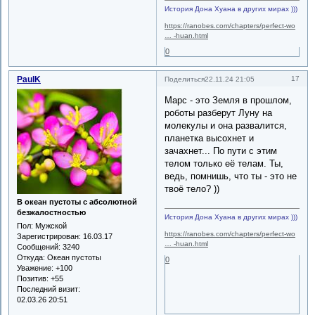
История Дона Хуана в других мирах )))
https://ranobes.com/chapters/perfect-wo
… -huan.html
0
PaulK
17
Поделиться
22.11.24 21:05
Марс - это Земля в прошлом,
роботы разберут Луну на
молекулы и она развалится,
планетка высохнет и
зачахнет... По пути с этим
телом только её телам. Ты,
ведь, помнишь, что ты - это не
твоё тело? ))
В океан пустоты с абсолютной
безжалостностью
История Дона Хуана в других мирах )))
Пол:
Мужской
https://ranobes.com/chapters/perfect-wo
Зарегистрирован
: 16.03.17
… -huan.html
Сообщений:
3240
Откуда:
Океан пустоты
0
Уважение:
+100
Позитив:
+55
Последний визит:
02.03.26 20:51