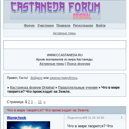
Форум
Участники
Правила
Регистрация
Войти
Активные темы
Объявление
WWW.CCASTANEDA.RU
Архив материалов из мира Кастанеды.
Активные темы
|
Поиск форума
Привет, Гость!
Войдите
или
зарегистрируйтесь
.
»
Кастанеда форум Original
»
Параллельные учения
»
Что в мире
творится? Что происходит на Земле.
Страница:
1
2
3
…
11
»
Что в мире творится? Что происходит на Земле.
Wangchook
1
Поделиться
09.11.24 16:50
Что в мире творится? Что