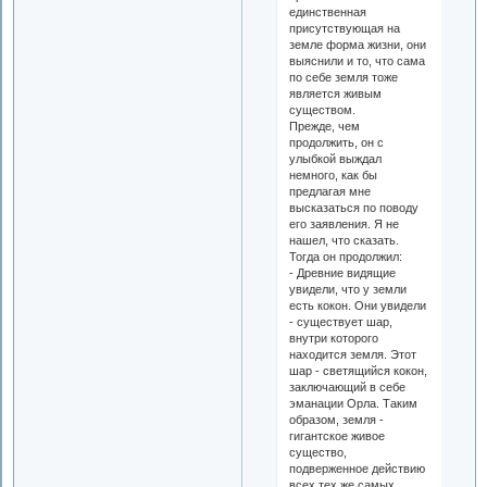
единственная
присутствующая на
земле форма жизни, они
выяснили и то, что сама
по себе земля тоже
является живым
существом.
Прежде, чем
продолжить, он с
улыбкой выждал
немного, как бы
предлагая мне
высказаться по поводу
его заявления. Я не
нашел, что сказать.
Тогда он продолжил:
- Древние видящие
увидели, что у земли
есть кокон. Они увидели
- существует шар,
внутри которого
находится земля. Этот
шар - светящийся кокон,
заключающий в себе
эманации Орла. Таким
образом, земля -
гигантское живое
существо,
подверженное действию
всех тех же самых