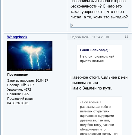
названием «Активная сторона
бесконечности»? С чего это
такая уверенность, что не он
писал, а те, кому это выгодно?
0
Wangchook
12
Поделиться
22.11.24 20:10
PaulK написал(а):
Не стоит сильно к ней
привязываться
Постоянные
Наверное стоит. Сильнее к ней
Зарегистрирован
: 10.04.17
привязываться.
Сообщений:
3857
Нам с Землёй по пути.
Уважение:
+272
Позитив:
+265
Последний визит:
- Все время я
04.08.26 00:01
рассказывал тебе о
великих открытиях,
сделанных видящими
древности. Так вот,
подобно тому, как они
обнаружили, что
органическая жизнь - не