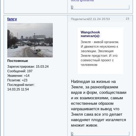
docta ignorantia
0
fancy
15
Поделиться
22.11.24 20:53
Wangchook
написал(а):
Земля - живой организм.
И движется неуклонно к
эволюции. Эволюция
Земле предстоит. И это
совместный проект с
Постоянные
человеком
Зарегистрирован
: 15.03.24
Сообщений:
197
Уважение:
+14
Позитив:
+23
Наблюдая за жизнью на
Последний визит:
Земле, за разнообразием
14.03.25 11:54
видов и форм, сообществами
и их взаимосвязями, самым
естественным образом
напрашивается вывод что
Знмля сама все это делает
наводняет плодит изгаляется
множит живое.
0