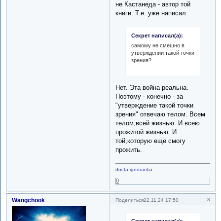
не Кастанеда - автор той
книги. Т.е. уже написал.
Секрет написал(а):
самому не смешно в
утверждении такой точки
зрения?
Нет. Эта война реальна.
Поэтому - конечно - за
"утверждение такой точки
зрения" отвечаю телом. Всем
телом,всей жизнью. И всею
прожитой жизнью. И
той,которую ещё смогу
прожить.
docta ignorantia
0
Wangchook
8
Поделиться
22.11.24 17:50