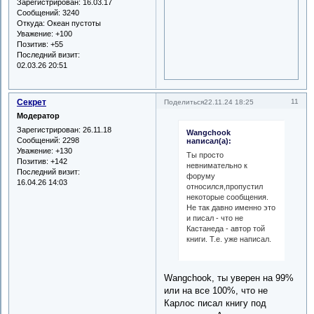
Зарегистрирован
: 16.03.17
Сообщений:
3240
Откуда:
Океан пустоты
Уважение:
+100
Позитив:
+55
Последний визит:
02.03.26 20:51
Секрет
11
Поделиться
22.11.24 18:25
Модератор
Зарегистрирован
: 26.11.18
Wangchook
Сообщений:
2298
написал(а):
Уважение:
+130
Ты просто
Позитив:
+142
невнимательно к
Последний визит:
форуму
16.04.26 14:03
относился,пропустил
некоторые сообщения.
Не так давно именно это
и писал - что не
Кастанеда - автор той
книги. Т.е. уже написал.
Wangchook, ты уверен на 99%
или на все 100%, что не
Карлос писал книгу под