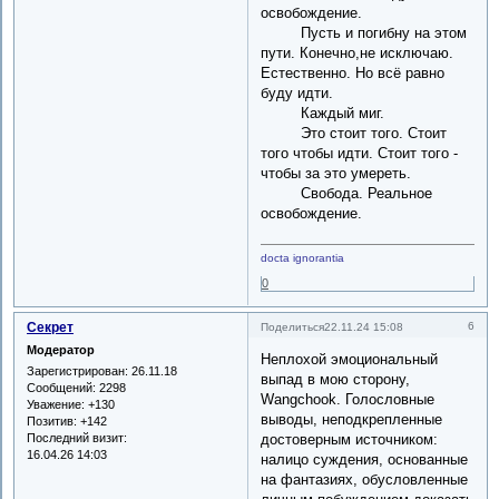
освобождение.
Пусть и погибну на этом
пути. Конечно,не исключаю.
Естественно. Но всё равно
буду идти.
Каждый миг.
Это стоит того. Стоит
того чтобы идти. Стоит того -
чтобы за это умереть.
Свобода. Реальное
освобождение.
docta ignorantia
0
Секрет
6
Поделиться
22.11.24 15:08
Модератор
Неплохой эмоциональный
Зарегистрирован
: 26.11.18
выпад в мою сторону,
Сообщений:
2298
Wangchook. Голословные
Уважение:
+130
выводы, неподкрепленные
Позитив:
+142
Последний визит:
достоверным источником:
16.04.26 14:03
налицо суждения, основанные
на фантазиях, обусловленные