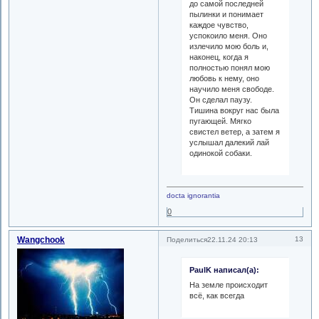
до самой последней
пылинки и понимает
каждое чувство,
успокоило меня. Оно
излечило мою боль и,
наконец, когда я
полностью понял мою
любовь к нему, оно
научило меня свободе.
Он сделал паузу.
Тишина вокруг нас была
пугающей. Мягко
свистел ветер, а затем я
услышал далекий лай
одинокой собаки.
docta ignorantia
0
Wangchook
13
Поделиться
22.11.24 20:13
PaulK написал(а):
На земле происходит
всё, как всегда