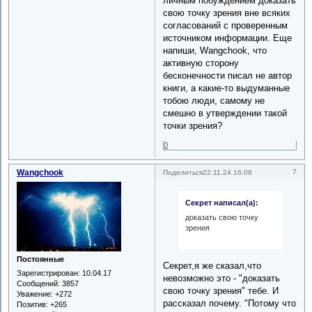
личным побуждением доказать
свою точку зрения вне всяких
согласований с проверенным
источником информации. Еще
напиши, Wangchook, что
активную сторону
бесконечности писал не автор
книги, а какие-то выдуманные
тобою люди, самому не
смешно в утверждении такой
точки зрения?
0
Wangchook
7
Поделиться
22.11.24 16:08
Секрет написал(а):
доказать свою точку
зрения
Постоянные
Секрет,я же сказал,что
Зарегистрирован
: 10.04.17
невозможно это - "доказать
Сообщений:
3857
свою точку зрения" тебе. И
Уважение:
+272
рассказал почему. "Потому что
Позитив:
+265