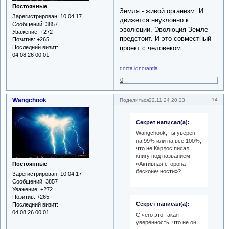
Постоянные
Земля - живой организм. И
Зарегистрирован
: 10.04.17
движется неуклонно к
Сообщений:
3857
эволюции. Эволюция Земле
Уважение:
+272
предстоит. И это совместный
Позитив:
+265
Последний визит:
проект с человеком.
04.08.26 00:01
docta ignorantia
0
Wangchook
14
Поделиться
22.11.24 20:23
Секрет написал(а):
Wangchook, ты уверен
на 99% или на все 100%,
что не Карлос писал
книгу под названием
«Активная сторона
Постоянные
бесконечности»?
Зарегистрирован
: 10.04.17
Сообщений:
3857
Уважение:
+272
Позитив:
+265
Секрет написал(а):
Последний визит:
04.08.26 00:01
С чего это такая
уверенность, что не он