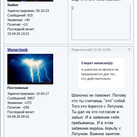
Stalker
0
Зарегистрирован
: 05.10.23
Сообщений:
915
Уважение:
+30
Позитив:
+13
Последний визит:
15.04.26 19:21
Wangchook
5
Поделиться
22.11.24 13:56
Секрет написал(а):
а шапочка из фольги не
предлагается для тех,
кто действительно
Постоянные
Зарегистрирован
: 10.04.17
Шапочка не поможет. Потому
Сообщений:
3857
что ты считаешь "это" собой.
Уважение:
+272
Того кто борется с Летуном.
Позитив:
+265
Ты дал на это согласие и
Последний визит:
04.08.26 00:01
забыл. И в забвении себя
пребываешь. И в этом
забвении ведёшь борьбу с
Летуном. Важное занятие.