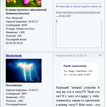
История Дона Хуана в других мирах )))
В океан пустоты с абсолютной
https://ranobes.com/chapters/perfect-wo
безжалостностью
… -huan.html
Пол:
Мужской
0
Зарегистрирован
: 16.03.17
Сообщений:
3240
Откуда:
Океан пустоты
Уважение:
+100
Позитив:
+55
Последний визит:
02.03.26 20:51
Wangchook
20
Поделиться
22.11.24 22:18
PaulK написал(а):
Ты, ведь, помнишь, что
ты - это не твоё тело?
Постоянные
Хороший "вопрос",спасибо. А
Зарегистрирован
: 10.04.17
чьё же это я тело?!!! Твоё что
Сообщений:
3857
ли? И с чего это вдруг у тебя
Уважение:
+272
появились какие-то претензии
Позитив:
+265
Последний визит:
к моему телу?! Моё тело - это