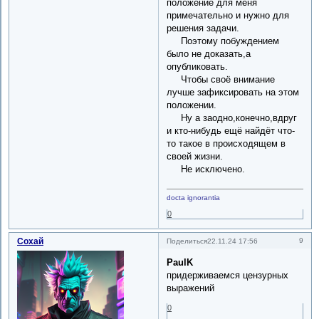
положение для меня
примечательно и нужно для
решения задачи.
Поэтому побуждением
было не доказать,а
опубликовать.
Чтобы своё внимание
лучше зафиксировать на этом
положении.
Ну а заодно,конечно,вдруг
и кто-нибудь ещё найдёт что-
то такое в происходящем в
своей жизни.
Не исключено.
docta ignorantia
0
Сохай
9
Поделиться
22.11.24 17:56
PaulK
придерживаемся цензурных
выражений
0