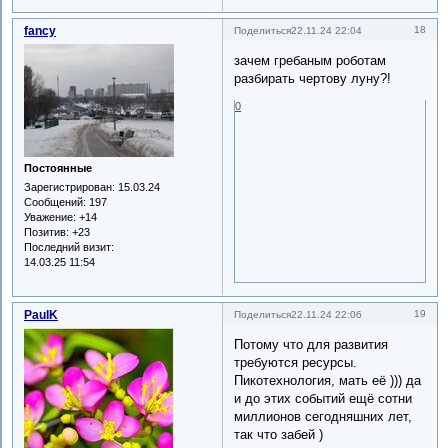
fancy
18
Поделиться
22.11.24 22:04
зачем гребаным роботам
разбирать чертову луну?!
0
Постоянные
Зарегистрирован
: 15.03.24
Сообщений:
197
Уважение:
+14
Позитив:
+23
Последний визит:
14.03.25 11:54
PaulK
19
Поделиться
22.11.24 22:06
Потому что для развития
требуются ресурсы.
Пикотехнология, мать её ))) да
и до этих событий ещё сотни
миллионов сегодняшних лет,
так что забей )