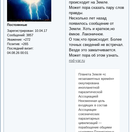
происходит на Земле.
Может пора сказать пару слов
правды.
Несколько лет назад
появилось сообщение от
Постоянные
Земли. Хоть и краткое,но
Зарегистрирован
: 10.04.17
ёмкое. Лаконичное.
Сообщений:
3857
О том,что происходит. Более
Уважение:
+272
Позитив:
+265
точных сведений не встречал.
Последний визит:
Везде это замалчивается.
04.08.26 00:01
Может пора об этом узнать.
rod-yar.ru
Планета Земля «с
незапамятных времён»
оккупирована
инопланетной
паразитической
Ассоциацией
Неизменная цель
входящих в состав
Ассоциации
союзнических
паразитарных
цивилизаций —
порабощение общими
усилиями Планетарных