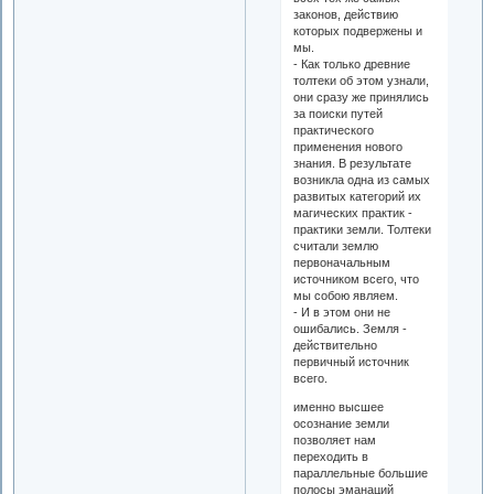
законов, действию
которых подвержены и
мы.
- Как только древние
толтеки об этом узнали,
они сразу же принялись
за поиски путей
практического
применения нового
знания. В результате
возникла одна из самых
развитых категорий их
магических практик -
практики земли. Толтеки
считали землю
первоначальным
источником всего, что
мы собою являем.
- И в этом они не
ошибались. Земля -
действительно
первичный источник
всего.
именно высшее
осознание земли
позволяет нам
переходить в
параллельные большие
полосы эманаций