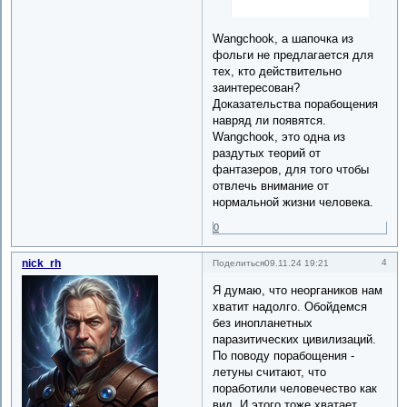
Wangchook, а шапочка из
фольги не предлагается для
тех, кто действительно
заинтересован?
Доказательства порабощения
навряд ли появятся.
Wangchook, это одна из
раздутых теорий от
фантазеров, для того чтобы
отвлечь внимание от
нормальной жизни человека.
0
nick_rh
4
Поделиться
09.11.24 19:21
Я думаю, что неоргаников нам
хватит надолго. Обойдемся
без инопланетных
паразитических цивилизаций.
По поводу порабощения -
летуны считают, что
поработили человечество как
вид. И этого тоже хватает.