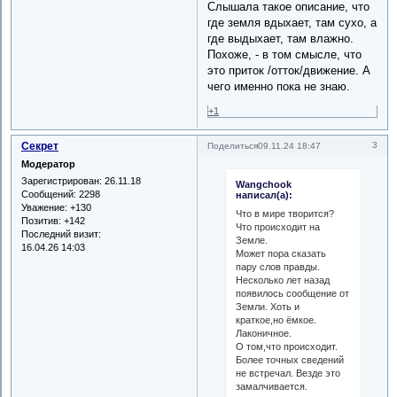
Слышала такое описание, что
где земля вдыхает, там сухо, а
где выдыхает, там влажно.
Похоже, - в том смысле, что
это приток /отток/движение. А
чего именно пока не знаю.
+1
Секрет
3
Поделиться
09.11.24 18:47
Модератор
Зарегистрирован
: 26.11.18
Wangchook
Сообщений:
2298
написал(а):
Уважение:
+130
Что в мире творится?
Позитив:
+142
Что происходит на
Последний визит:
Земле.
16.04.26 14:03
Может пора сказать
пару слов правды.
Несколько лет назад
появилось сообщение от
Земли. Хоть и
краткое,но ёмкое.
Лаконичное.
О том,что происходит.
Более точных сведений
не встречал. Везде это
замалчивается.