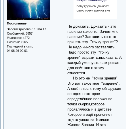
Секрет написал(а):
побуждением доказать
свою точку зрения вне
Постоянные
Не доказать. Доказать - это
Зарегистрирован
: 10.04.17
насилие какое-то. Зачем мне
Сообщений:
3857
насилие? Заставить кого-то
Уважение:
+272
принять эту "точку зрения"?
Позитив:
+265
Последний визит:
Не надо никого заставлять.
04.08.26 00:01
Надо просто эту "точку
зрения" выразить,высказать. А
каждый уже пусть сам решает
для себя как к этому
относится.
Но это не "точка зрения".
Это вот такое моё "видение".
А ещё плюс к тому обнаружил
сегодня некоторое
определённое положение
точки сборки,которое
проявлялось и в детстве.
Которое и ещё проясняет
то,что узнал из Тезисов
Живого Знания. И это