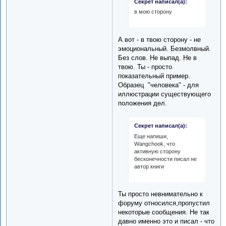
Секрет написал(а):
в мою сторону
А вот - в твою сторону - не
эмоциональный. Безмолвный.
Без слов. Не выпад. Не в
твою. Ты - просто
показательный пример.
Образец "человека" - для
иллюстрации существующего
положения дел.
Секрет написал(а):
Еще напиши,
Wangchook, что
активную сторону
бесконечности писал не
автор книги
Ты просто невнимательно к
форуму относился,пропустил
некоторые сообщения. Не так
давно именно это и писал - что