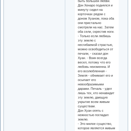
быть большей любви.
Дон Хенаро поднялся и
минуту сидел на
корточках рядом с
доном Хуаном, пока оба
они пристально
смотрели на нас. Затем
оба сели, скрестив ноги.
- Только если любишь
эту землю с
несгибаемой страстью,
можно освободиться от
печали, - сказал дон
Хуан. - Воин всегда
весел, потому что его
любовь неизменна. И
его возлюбленная -
Земля - обнимает его и
осыпает его
невообразимыми
дарами. Печаль - удел
лишь тех, кто ненавидит
эту землю, дающую
укрытие всем живым
существам.
Дон Хуан опять с
нежностью погладил
землю.
- Это милое существо,
которое является живым