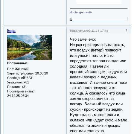
docta ignorantia
0
Кора
2
Поделиться
09.11.24 17:45
Что замечено:
Не раз приходилось слышать,
что воздух (ветер) приносит
или уносит тепло, и это
определяет теплая погода или
Постоянные
холодная. Навеян ли
Пол:
Женский
прогретый солнцем воздух или
Зарегистрирован
: 20.08.20
навеян воздух с ледяных
Сообщений:
623
массивов. И таяние снега тоже
Уважение:
+81
Позитив:
+31
- от тёплого воздуха и от
Последний визит:
солнца. А оказалось что сама
24.12.25 06:34
земля скорее влияет на
погоду. Влажный воздух или
сухой - происходит из земли.
Будет здесь много влаги и
облаков или будет сухо и мало
облаков - а значит и дождь/
снег или солнечно.