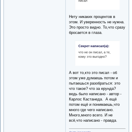
писал
Нету никаких процентов в
этом. И уверенность не нужна.
Это просто видно. То,что сразу
бросается в глаза.
Секрет написал(а):
что не он писал, а те,
кому это выгодно?
А вот то,кто это писал - об
этом уже думаешь потом и
пытаешься разобраться: это
что такое? что за ерунда?
ведь было написано - автор -
Карлос Кастанеда. А ещё
потом ещё и понимаешь,что
много где чего написано.
Много,много всего. И не
всё,что написано - правда.