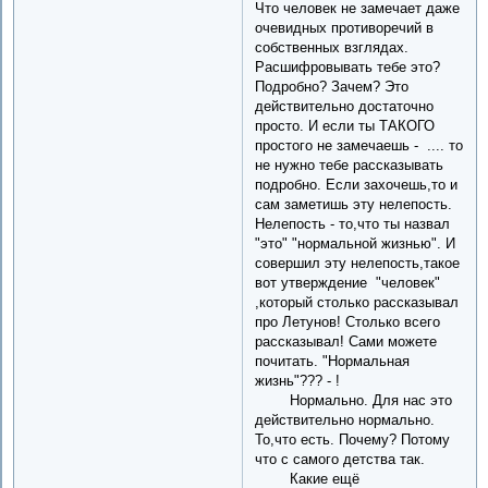
Что человек не замечает даже
очевидных противоречий в
собственных взглядах.
Расшифровывать тебе это?
Подробно? Зачем? Это
действительно достаточно
просто. И если ты ТАКОГО
простого не замечаешь - .... то
не нужно тебе рассказывать
подробно. Если захочешь,то и
сам заметишь эту нелепость.
Нелепость - то,что ты назвал
"это" "нормальной жизнью". И
совершил эту нелепость,такое
вот утверждение "человек"
,который столько рассказывал
про Летунов! Столько всего
рассказывал! Сами можете
почитать. "Нормальная
жизнь"??? - !
Нормально. Для нас это
действительно нормально.
То,что есть. Почему? Потому
что с самого детства так.
Какие ещё