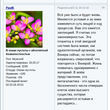
PaulK
16
Поделиться
22.11.24 21:02
Всё уже было и будет вновь.
Меняются условия и за ними
изменяется суть вещей и ход
процессов. Вам это кажется
эволюцией. Я считаю это
закономерностью. Эта
планетка в этой звездной
системе была живая, как
одноклеточный организм, как
В океан пустоты с абсолютной
безжалостностью
Венера сейчас, но потом
взорвалась сверхновой, что
Пол:
Мужской
Зарегистрирован
: 16.03.17
повторится с Венерой. Жизнь
Сообщений:
3240
появилась одновременно с
Откуда:
Океан пустоты
материей. В моём
Уважение:
+100
представлении, эта
Позитив:
+55
метагалактика - это одна из
Последний визит:
02.03.26 20:51
бесконечного числа отмерших
клеток кожи высшего
существа, которая
расширяется остывая и
распадаясь...