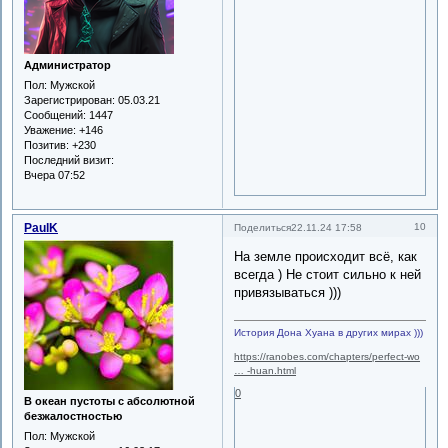
Администратор
Пол:
Мужской
Зарегистрирован
: 05.03.21
Сообщений:
1447
Уважение:
+146
Позитив:
+230
Последний визит:
Вчера 07:52
PaulK
10
Поделиться
22.11.24 17:58
На земле происходит всё, как
всегда ) Не стоит сильно к ней
привязываться )))
История Дона Хуана в других мирах )))
https://ranobes.com/chapters/perfect-wo
… -huan.html
0
В океан пустоты с абсолютной
безжалостностью
Пол:
Мужской