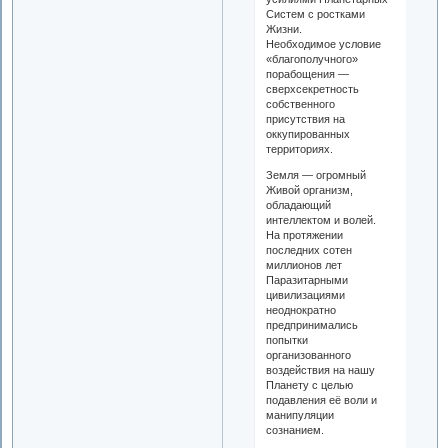
Систем с ростками
Жизни.
Необходимое условие
«благополучного»
порабощения —
сверхсекретность
собственного
присутствия на
оккупированных
территориях.
Земля — огромный
Живой организм,
обладающий
интеллектом и волей.
На протяжении
последних сотен
миллионов лет
Паразитарными
цивилизациями
неоднократно
предпринимались
попытки
организованного
воздействия на нашу
Планету с целью
подавления её воли и
манипуляции
сознанием.