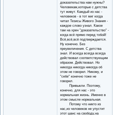
доказательства нам нужны?
Человекам,которые с детства
тут живут. Каждый из нас -
человеков - в тот миг когда
читал Тезисы Живого Знания -
каждое слово узнал. Какое
там на хрен "доказательство" -
когда всё прямо перед тобой!
Всё,всё,всё подтверждается.
Ну конечно. Без
преувеличения. С детства
знал. И всегда всегда всегда
действовал соответствующим
образом. Действовал. Но
никогда никогда никогда об
этом не говорил. Никому, и
"себе" конечно тоже не
говорил.
Привыкли. Поэтому,
конечно, для нас - это
нормальная жизнь. Именно в
этом смысле нормальная.
Потому что никто из
нас,из человеков не упустит
этот шанс на свободу,на