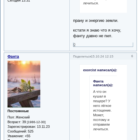
Сегодня 13:31
лечиться.
прану и энергию земли.
кстати я знаю что я хочу,
фанту давно не пил.
0
Фанта
6
Поделиться
15.10.24 12:15
exorcist написал(а):
Фанта
написал(а):
А что он
кушал в
пещере? У
него лёгкое
истощение.
Постоянные
Может,
Пол:
Женский
поэтому и
Возраст:
39
[1986-12-30]
отправили
Зарегистрирован
: 13.11.23
лечиться.
Сообщений:
525
Уважение:
+55