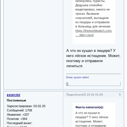
наткнулись туристы.
Дедушка спокойно
медитировал, никого не
трогал. Вызвали
спасателей, вытащили
из пещеры и отправили
в больницу для лечения.
https://theworldwatch.com/videos/16
… dian-cave/
А что он кушал в пещере? У
него лёгкое истощение. Может,
поэтому и отправили
лечиться.
Esse quam videri
0
exorcist
5
Поделиться
15.10.24 01:09
Постоянные
Зарегистрирован
: 03.02.20
Фанта написал(а):
Сообщений:
1708
А что он кушал в
Уважение:
+207
пещере? У него лёгкое
Позитив:
+364
истощение. Может,
Последний визит:
поэтому и отправили