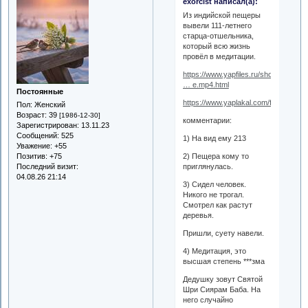
exorcist написал(а):
Из индийской пещеры
вывели 111-летнего
старца-отшельника,
который всю жизнь
провёл в медитации.
https://www.yapfiles.ru/show/320833
… e.mp4.html
Постоянные
https://www.yaplakal.com/forum28/to
Пол:
Женский
Возраст:
39
[1986-12-30]
комментарии:
Зарегистрирован
: 13.11.23
Сообщений:
525
1) На вид ему 213
Уважение:
+55
Позитив:
+75
2) Пещера кому то
Последний визит:
приглянулась.
04.08.26 21:14
3) Сидел человек.
Никого не трогал.
Смотрел как растут
деревья.
Пришли, суету навели.
4) Медитация, это
высшая степень ***зма
Дедушку зовут Святой
Шри Сиярам Баба. На
него случайно