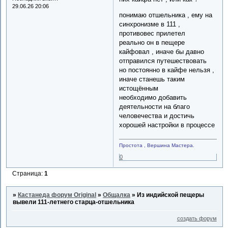
29.06.26 20:06
понимаю отшельника , ему на
синхронизме в 111 ,
противовес прилетел
реально он в пещере
кайфовал , иначе бы давно
отправился путешествовать
но постоянно в кайфе нельзя ,
иначе станешь таким
истощённым
необходимо добавить
деятельности на благо
человечества и достичь
хорошей настройки в процессе
Простота , Вершина Мастера.
0
Страница:
1
»
Кастанеда форум Original
»
Общалка
»
Из индийской пещеры
вывели 111-летнего старца-отшельника
создать форум