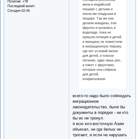
Позитив:
+78
жила в индийской
Последний визит:
пещере с детьми и
Сегодня 02:45
пекла им оладушки в
пещере. Так же они
делали мандалы, ели
фрукты и купались в
водопаде, пока не
пришла полиция и детей
и женщину не поместили
в миграционную тюрьму,
где нет условий жизни
для детей, и плохое
питание, один лишь рис,
а пакет с фруктами,
которые она собрала
для детей,
конфисковали.
всего-то надо было соблюдать
миграционное
законодательство, были бы
документы в порядке - ни кто
бы их не тронул.
я всю юго-восточную Азию
объехал, ни где белых не
трогают, и если не нарушать