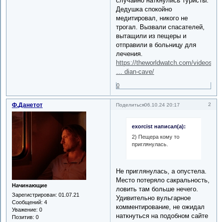
случайно наткнулись туристы.
Дедушка спокойно
медитировал, никого не
трогал. Вызвали спасателей,
вытащили из пещеры и
отправили в больницу для
лечения.
https://theworldwatch.com/videos/1
… dian-cave/
0
Ф.Данетот
2
Поделиться
06.10.24 20:17
exorcist написал(а):
2) Пещера кому то
приглянулась.
Не приглянулась, а опустела.
Место потеряло сакральность,
Начинающие
ловить там больше нечего.
Зарегистрирован
: 01.07.21
Удивительно вульгарное
Сообщений:
4
комментирование, не ожидал
Уважение:
0
наткнуться на подобном сайте
Позитив:
0