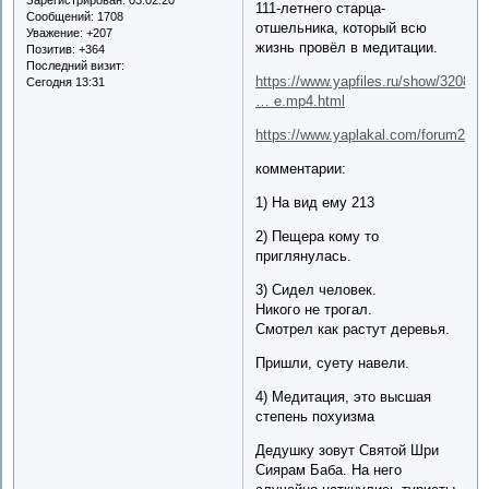
111-летнего старца-
Сообщений:
1708
отшельника, который всю
Уважение:
+207
жизнь провёл в медитации.
Позитив:
+364
Последний визит:
https://www.yapfiles.ru/show/320833
Сегодня 13:31
… e.mp4.html
https://www.yaplakal.com/forum28/t
комментарии:
1) На вид ему 213
2) Пещера кому то
приглянулась.
3) Сидел человек.
Никого не трогал.
Смотрел как растут деревья.
Пришли, суету навели.
4) Медитация, это высшая
степень похуизма
Дедушку зовут Святой Шри
Сиярам Баба. На него