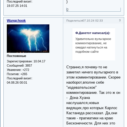
)
Последний визит:
19.07.25 14:01
0
Wangchook
3
Поделиться
07.10.24 02:33
Ф.Данетот написал(а):
Удивительно вульгарное
комментирование, не
ожидал наткнуться на
подобном сайте
Постоянные
Зарегистрирован
: 10.04.17
Сообщений:
3857
Странно,я почему-то не
Уважение:
+272
заметил ничего вульгарного в
Позитив:
+265
этом комментировании. Скорее
Последний визит:
наоборот,вполне себе
04.08.26 00:01
"издевательское"
комментирование. Так это ж он
- Дона Хуана
наслушался,новых
видящих,про которых Карлос
Кастанеда рассказал. Да,они
такие - прагматики на краю
Бесконечности. Для них это