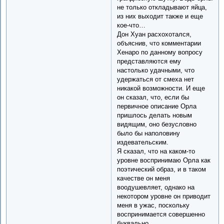
не только откладывают яйца,
из них выходит также и еще
кое-что…
Дон Хуан расхохотался,
объяснив, что комментарии
Хенаро по данному вопросу
представляются ему
настолько удачными, что
удержаться от смеха нет
никакой возможности. И еще
он сказал, что, если бы
первичное описание Орла
пришлось делать новым
видящим, оно безусловно
было бы наполовину
издевательским.
Я сказал, что на каком-то
уровне воспринимаю Орла как
поэтический образ, и в таком
качестве он меня
воодушевляет, однако на
некотором уровне он приводит
меня в ужас, поскольку
воспринимается совершенно
буквально.