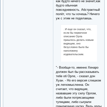
как будто ничего не значит,как
будто обычная
повседневность. Абстрактный
полёт, что ты хочешь? Ничего
уж с этим не поделаешь.
. И еще он сказал, что,
если бы первичное
описание Орла
пришлось делать новым
видящим, оно
безусловно было бы
наполовину
издевательским.
"- Вообще-то, именно Хенаро
должен был бы рассказывать
тебе об Орле, - сказал дон
Хуан. - Но его версия слишком
уж легкомысленна. Он
считает, что видящие,
назвавшие эту силу Орлом,
либо были потрясающими
тупицами, либо сыграли
грандиозную шутку. Ведь орлы