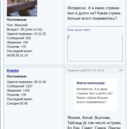
Интересно. А в каких странах
был и долго ли? Какая страна
больше всего понравилась?
Постоянные
Пол:
Женский
Возраст:
39
[1986-12-30]
Esse quam videri
Зарегистрирован
: 13.11.23
0
Сообщений:
525
Уважение:
+55
Позитив:
+75
Последний визит:
04.08.26 21:14
Kosmo
10
Поделиться
20.07.25 14:07
Постоянные
Зарегистрирован
: 26.11.18
Фанта написал(а):
Сообщений:
1327
Интересно. А в каких
Уважение:
+102
странах был и долго ли?
Позитив:
+78
Какая страна больше
Последний визит:
всего понравилась?
Сегодня 02:45
Япония, Китай, Вьетнам,
Тайланд (в том числе острова,
Ко Лан, Самет, Самуи, Панган