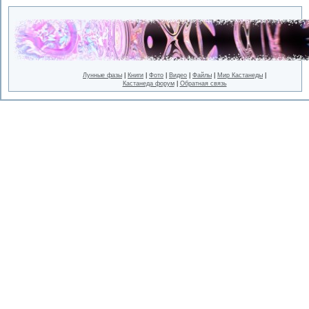
Лунные фазы
|
Книги
|
Фото
|
Видео
|
Файлы
|
Мир Кастанеды
|
Кастанеда форум
|
Обратная связь