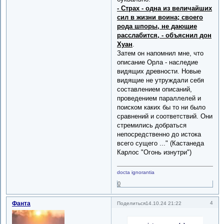
- Страх - одна из величайших
сил в жизни воина; своего
рода шпоры, не дающие
расслабится, - объяснил дон
Хуан
.
Затем он напомнил мне, что
описание Орла - наследие
видящих древности. Новые
видящие не утруждали себя
составлением описаний,
проведением параллелей и
поиском каких бы то ни было
сравнений и соответствий. Они
стремились добраться
непосредственно до истока
всего сущего ..." (Кастанеда
Карлос "Огонь изнутри")
docta ignorantia
0
Фанта
4
Поделиться
14.10.24 21:22