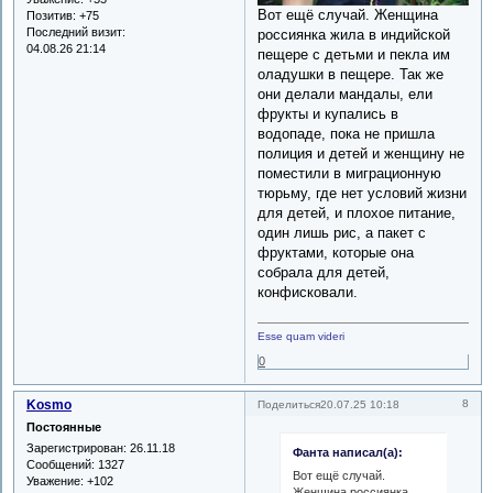
Вот ещё случай. Женщина
Позитив:
+75
Последний визит:
россиянка жила в индийской
04.08.26 21:14
пещере с детьми и пекла им
оладушки в пещере. Так же
они делали мандалы, ели
фрукты и купались в
водопаде, пока не пришла
полиция и детей и женщину не
поместили в миграционную
тюрьму, где нет условий жизни
для детей, и плохое питание,
один лишь рис, а пакет с
фруктами, которые она
собрала для детей,
конфисковали.
Esse quam videri
0
Kosmo
8
Поделиться
20.07.25 10:18
Постоянные
Зарегистрирован
: 26.11.18
Фанта написал(а):
Сообщений:
1327
Вот ещё случай.
Уважение:
+102
Женщина россиянка