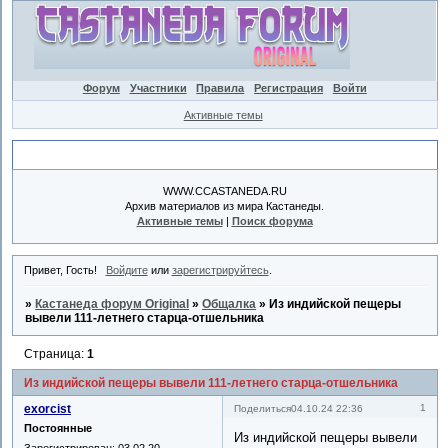
Форум
Участники
Правила
Регистрация
Войти
Активные темы
Объявление
WWW.CCASTANEDA.RU
Архив материалов из мира Кастанеды.
Активные темы
|
Поиск форума
Привет, Гость!
Войдите
или
зарегистрируйтесь
.
»
Кастанеда форум Original
»
Общалка
»
Из индийской пещеры
вывели 111-летнего старца-отшельника
Страница:
1
Из индийской пещеры вывели 111-летнего старца-отшельника
exorcist
1
Поделиться
04.10.24 22:36
Постоянные
Из индийской пещеры вывели
Зарегистрирован
: 03.02.20