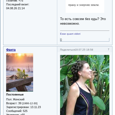
Позитив:
+75
Последний визит:
прану и энергию земли.
04.08.26 21:14
То есть совсем без еды? Это
невозможно.
Esse quam videri
0
Фанта
7
Поделиться
19.07.25 18:58
Постоянные
Пол:
Женский
Возраст:
39
[1986-12-30]
Зарегистрирован
: 13.11.23
Сообщений:
525
Уважение:
+55