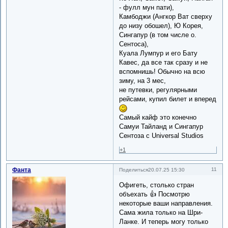
- фулл мун пати),
Камбоджи (Ангкор Ват сверху
до низу обошел), Ю Корея,
Сингапур (в том числе о.
Сентоса),
Куала Лумпур и его Бату
Кавес, да все так сразу и не
вспомнишь! Обычно на всю
зиму, на 3 мес,
не путевки, регулярными
рейсами, купил билет и вперед
Самый кайф это конечно
Самуи Тайланд и Сингапур
Сентоза с Universal Studios
+1
Фанта
11
Поделиться
20.07.25 15:30
Офигеть, столько стран
объехать 👍 Посмотрю
некоторые ваши направления.
Сама жила только на Шри-
Ланке. И теперь могу только