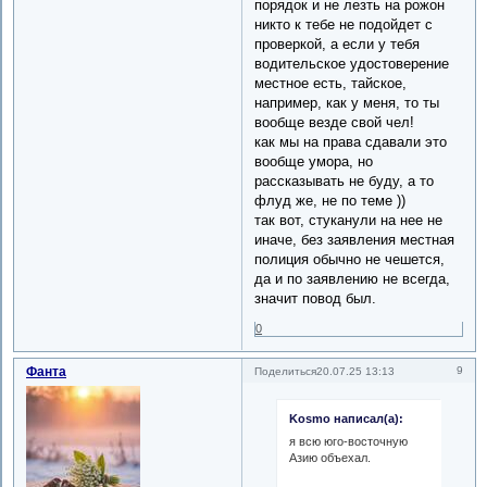
порядок и не лезть на рожон
никто к тебе не подойдет с
проверкой, а если у тебя
водительское удостоверение
местное есть, тайское,
например, как у меня, то ты
вообще везде свой чел!
как мы на права сдавали это
вообще умора, но
рассказывать не буду, а то
флуд же, не по теме ))
так вот, стуканули на нее не
иначе, без заявления местная
полиция обычно не чешется,
да и по заявлению не всегда,
значит повод был.
0
Фанта
9
Поделиться
20.07.25 13:13
Kosmo написал(а):
я всю юго-восточную
Азию объехал.