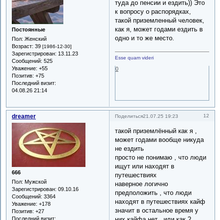
туда до пенсии и ездить)) Это
к вопросу о распорядках,
такой приземленный человек,
как я, может годами ездить в
Постоянные
одно и то же место.
Пол:
Женский
Возраст:
39
[1986-12-30]
Зарегистрирован
: 13.11.23
Esse quam videri
Сообщений:
525
Уважение:
+55
0
Позитив:
+75
Последний визит:
04.08.26 21:14
dreamer
12
Поделиться
21.07.25 19:23
такой приземлённый как я ,
может годами вообще никуда
не ездить
просто не понимаю , что люди
ищут или находят в
666
путешествиях
Пол:
Мужской
наверное логично
Зарегистрирован
: 09.10.16
предположить , что люди
Сообщений:
3364
находят в путешествиях кайф
Уважение:
+178
значит в остальное время у
Позитив:
+27
них кайфа нет , или как ?
Последний визит: