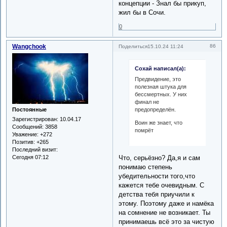
концепции - Знал бы прикуп,
жил бы в Сочи.
0
Wangchook
86
Поделиться
15.10.24 11:24
Сохай написал(а):
Предвидение, это
полезная штука для
бессмертных. У них
финал не
предопределён.
Постоянные
Зарегистрирован
: 10.04.17
Воин же знает, что
Сообщений:
3858
помрёт
Уважение:
+272
Позитив:
+265
Последний визит:
Что, серьёзно? Да,я и сам
Сегодня 07:12
понимаю степень
убедительности того,что
кажется тебе очевидным. С
детства тебя приучили к
этому. Поэтому даже и намёка
на сомнение не возникает. Ты
принимаешь всё это за чистую