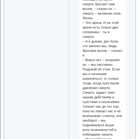
смерть бросает нам
вызов, – сказал он. –
смерть – активная сила.
Жизнь
– Это арена. И на этой
арене есть только два
соперника – ты и
смерть.
– А я думаю, дон Хуан,
что именно мы, люди,
бросаем вызов, – сказал
я.
– Вовсе нет, – возразил
он. – мы пассивны.
Подумай об этом. Если
мы и начинаем
шевелиться, то только
тогда, когда чувствуем
давление смерти.
Смерть задает темп
нашим действиям и
чувствам и неумолимо
толкает нас до тех пор,
пока не ломает нас и не
выигрывает схватку, или
наоборот – мы
поднимаемся выше
всех возможностей и
побеждаем смерть.