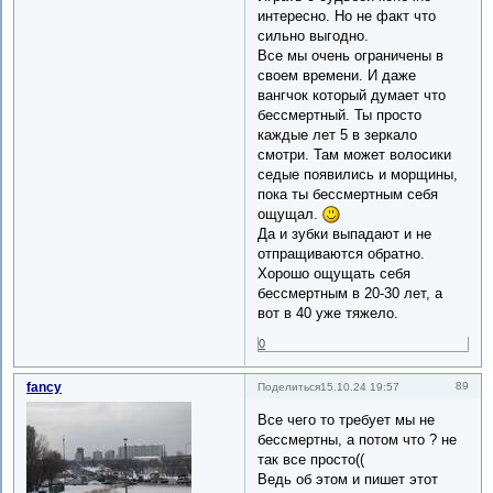
интересно. Но не факт что
сильно выгодно.
Все мы очень ограничены в
своем времени. И даже
вангчок который думает что
бессмертный. Ты просто
каждые лет 5 в зеркало
смотри. Там может волосики
седые появились и морщины,
пока ты бессмертным себя
ощущал.
Да и зубки выпадают и не
отпращиваются обратно.
Хорошо ощущать себя
бессмертным в 20-30 лет, а
вот в 40 уже тяжело.
0
fancy
89
Поделиться
15.10.24 19:57
Все чего то требует мы не
бессмертны, а потом что ? не
так все просто((
Ведь об этом и пишет этот