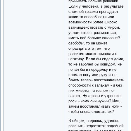
принимать больше решений.
Если у человека, в результате
сложной травмы пропадают
какие-то способности или
возможности более широко
взаимодействовать с миром,
усложняться, развиваться,
иметь всё больше
степеней
свободы
, то он может
оправдать это тем, что
развитие может привести к
негативу. Если бы сидел дома,
то не заболел бы ковидом, не
попал бы в переделку и не
сломал ногу или руку и т.п.
Зачем теперь восстанавливать
способности к запахам - и без
них живётся, и говном не
пахнет. Ну а розы и утренние
росы - кому они нужны? Или,
зачем восстанавливать ноги -
чтобы снова сломать их?
В общем, надеюсь, удалось
пояснить недостаток подобной