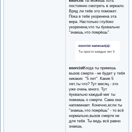
exorcist
Ты можешь хоть
постоянно смотреть в зеркало.
Вряд ли тебе это поможет.
Пока в тебе укоренена эта
вера. Настолько глубоко
укоренена,что ты буквально
"знаешь,что помрёшь".
exorcist написал(а):
Ты просто каждые лет 5
exorcist
Когда ты примешь
вызов смерти - не будет у тебя
никаких "5 лет". Какие 5
лет,ты что? Тут месяц - это
уже очень много. Тут
буквально каждый миг ты
помнишь о смерти. Сама она
напоминает. Конечно,если ты
"знаешь,что помрёшь" - то всё
нормально,вызов смерти не
для тебя. Ты ведь всё равно
знаешь.