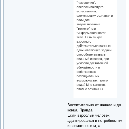
"намерения",
обеспечивающего
естественную
фокусировку сознания и
воли для
задействования
"тонкого" или
"информационного"
тела. Есть ли для
взрослого
действительно важные,
вдохновляющее задачи,
способные вызвать
сильный интерес, при
условии достаточной
убеждённости в
собственных
потенциальных
возможностях такого
рода? Мне кажется,
вполне возможны.
Восхитительно от начала и до
конца. Правда.
Если взрослый человек
адаптировался в потребностям
и возможностям, а