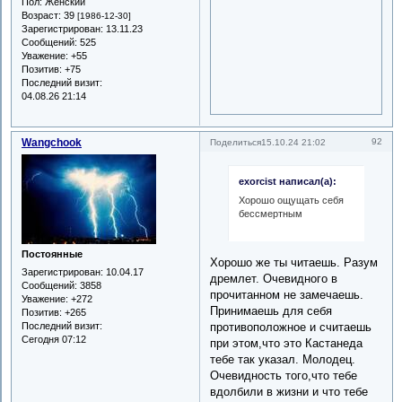
Пол:
Женский
Возраст:
39
[1986-12-30]
Зарегистрирован
: 13.11.23
Сообщений:
525
Уважение:
+55
Позитив:
+75
Последний визит:
04.08.26 21:14
Wangchook
92
Поделиться
15.10.24 21:02
exorcist написал(а):
Хорошо ощущать себя
бессмертным
Постоянные
Хорошо же ты читаешь. Разум
Зарегистрирован
: 10.04.17
дремлет. Очевидного в
Сообщений:
3858
прочитанном не замечаешь.
Уважение:
+272
Принимаешь для себя
Позитив:
+265
Последний визит:
противоположное и считаешь
Сегодня 07:12
при этом,что это Кастанеда
тебе так указал. Молодец.
Очевидность того,что тебе
вдолбили в жизни и что тебе