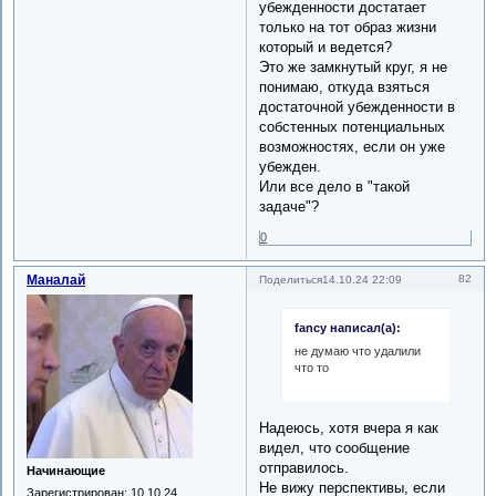
убежденности достатает
только на тот образ жизни
который и ведется?
Это же замкнутый круг, я не
понимаю, откуда взяться
достаточной убежденности в
собстенных потенциальных
возможностях, если он уже
убежден.
Или все дело в "такой
задаче"?
0
Маналай
82
Поделиться
14.10.24 22:09
fancy написал(а):
не думаю что удалили
что то
Надеюсь, хотя вчера я как
видел, что сообщение
отправилось.
Начинающие
Не вижу перспективы, если
Зарегистрирован
: 10.10.24