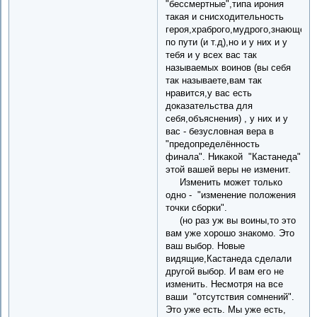
"бессмертные",типа ирония
такая и снисходительность
героя,храброго,мудрого,знающего
по пути (и т.д),но и у них и у
тебя и у всех вас так
называемых воинов (вы себя
так называете,вам так
нравится,у вас есть
доказательства для
себя,объяснения) , у них и у
вас - безусловная вера в
"предопределённость
финала". Никакой "Кастанеда"
этой вашей веры не изменит.
Изменить может только
одно - "изменение положения
точки сборки".
(но раз уж вы воины,то это
вам уже хорошо знакомо. Это
ваш выбор. Новые
видящие,Кастанеда сделали
другой выбор. И вам его не
изменить. Несмотря на все
ваши "отсутствия сомнений".
Это уже есть. Мы уже есть,