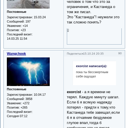
человек о том что это за
ограничения, и Кастанеда о
том же писал.
Постоянные
Это "Кастанеда"! неужели это
Зарегистрирован
: 15.03.24
Сообщений:
197
так сложно понять?
Уважение:
+14
0
Позитив:
+23
Последний визит:
14.03.25 11:54
Wangchook
90
Поделиться
15.10.24 20:35
exorcist написал(а):
пока ты бессмертным
себя ощущал
Постоянные
exorcist
- а я времени не
Зарегистрирован
: 10.04.17
терял. Каждую минуту шагал.
Сообщений:
3858
Если б я всякую надежду
Уважение:
+272
потерял - придти к тому,что
Позитив:
+265
Последний визит:
Кастанеда тебе завещал,если
Сегодня 07:12
б я в отчаяние бездумное
глупое впал,тогда б
сообщение это не писал.