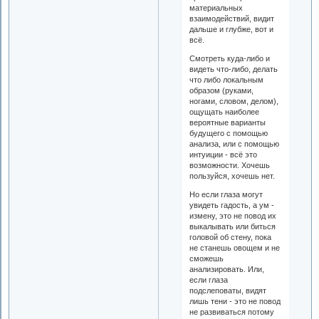
материальных
взаимодействий, видит
дальше и глубже, вот и
всё.
Смотреть куда-либо и
видеть что-либо, делать
что либо локальным
образом (руками,
ногами, словом, делом),
ощущать наиболее
вероятные варианты
будущего с помощью
анализа, или с помощью
интуиции - всё это
возможности. Хочешь
пользуйся, хочешь нет.
Но если глаза могут
увидеть гадость, а ум -
измену, это не повод их
выкалывать или биться
головой об стену, пока
не станешь овощем и не
сможешь
анализировать. Или,
если глаза
подслеповаты, видят
лишь тени - это не повод
не развиваться потому