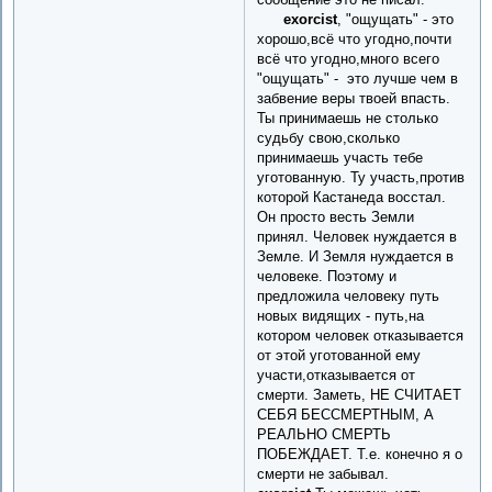
exorcist
, "ощущать" - это
хорошо,всё что угодно,почти
всё что угодно,много всего
"ощущать" - это лучше чем в
забвение веры твоей впасть.
Ты принимаешь не столько
судьбу свою,сколько
принимаешь участь тебе
уготованную. Ту участь,против
которой Кастанеда восстал.
Он просто весть Земли
принял. Человек нуждается в
Земле. И Земля нуждается в
человеке. Поэтому и
предложила человеку путь
новых видящих - путь,на
котором человек отказывается
от этой уготованной ему
участи,отказывается от
смерти. Заметь, НЕ СЧИТАЕТ
СЕБЯ БЕССМЕРТНЫМ, А
РЕАЛЬНО СМЕРТЬ
ПОБЕЖДАЕТ. Т.е. конечно я о
смерти не забывал.