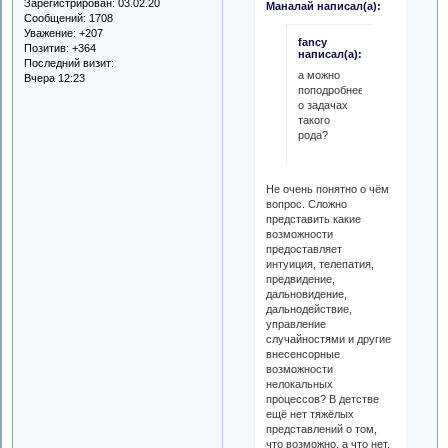
Зарегистрирован
: 03.02.20
Маналай написал(а):
Сообщений:
1708
Уважение:
+207
fancy
Позитив:
+364
написал(а):
Последний визит:
а можно
Вчера 12:23
поподробнее
о задачах
такого
рода?
Не очень понятно о чём
вопрос. Сложно
представить какие
возможности
предоставляет
интуиция, телепатия,
предвидение,
дальновидение,
дальнодействие,
управление
случайностями и другие
внесенсорные
возможности
нелокальных
процессов? В детстве
ещё нет тяжёлых
представлений о том,
что возможно, а что нет.