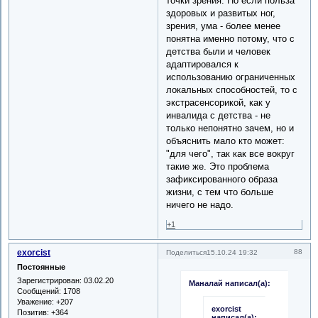
точки зрения. Но если польза
здоровых и развитых ног,
зрения, ума - более менее
понятна именно потому, что с
детства были и человек
адаптировался к
использованию ограниченных
локальных способностей, то с
экстрасенсорикой, как у
инвалида с детства - не
только непонятно зачем, но и
объяснить мало кто может:
"для чего", так как все вокруг
такие же. Это проблема
зафиксированного образа
жизни, с тем что больше
ничего не надо.
+1
exorcist
88
Поделиться
15.10.24 19:32
Постоянные
Зарегистрирован
: 03.02.20
Маналай написал(а):
Сообщений:
1708
Уважение:
+207
exorcist
Позитив:
+364
написал(а):