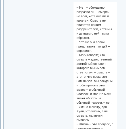
– Нет, – убежденно
возразил он. – смерть –
не враг, хотя она им и
кажется. Смерть не
является нашим
разрушителем, хотя мы
и думаем о ней таким
образом.
– Что же она собой
представляет тогда? –
спросил я.
– Маги говорят, что
смерть – единственный
достойный оппонент,
которого мы имеем, –
ответил он. – смерть –
это то, что посылает
нам вызов. Мы рождены,
чтобы принять этот
вызов – и обычный
человек, и маг. Но маги
знают об этом, а
обычный человек – нет.
– Лично я скажу, дон
Хуан, что жизнь, а не
смерть, является
вызовом.
– Жизнь – это процесс, с
помощью которого