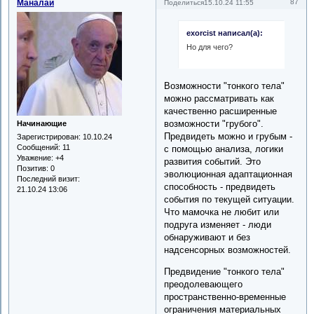
Маналай
87
Поделиться
15.10.24 11:55
exorcist написал(а):
Но для чего?
Возможности "тонкого тела"
можно рассматривать как
качественно расширенные
возможности "грубого".
Начинающие
Предвидеть можно и грубым -
Зарегистрирован
: 10.10.24
Сообщений:
11
с помощью анализа, логики
Уважение:
+4
развития событий. Это
Позитив:
0
эволюционная адаптационная
Последний визит:
способность - предвидеть
21.10.24 13:06
события по текущей ситуации.
Что мамочка не любит или
подруга изменяет - люди
обнаруживают и без
надсенсорных возможностей.
Предвидение "тонкого тела"
преодолевающего
пространственно-временные
ограничения материальных