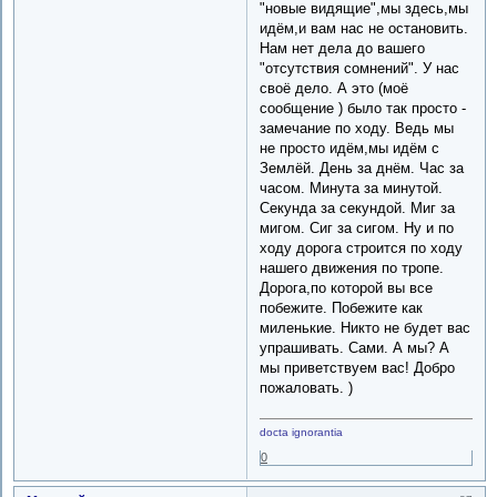
"новые видящие",мы здесь,мы
идём,и вам нас не остановить.
Нам нет дела до вашего
"отсутствия сомнений". У нас
своё дело. А это (моё
сообщение ) было так просто -
замечание по ходу. Ведь мы
не просто идём,мы идём с
Землёй. День за днём. Час за
часом. Минута за минутой.
Секунда за секундой. Миг за
мигом. Сиг за сигом. Ну и по
ходу дорога строится по ходу
нашего движения по тропе.
Дорога,по которой вы все
побежите. Побежите как
миленькие. Никто не будет вас
упрашивать. Сами. А мы? А
мы приветствуем вас! Добро
пожаловать. )
docta ignorantia
0