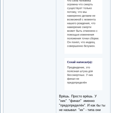
что сила человека
огромна что смерть
существует только
потому, что мы
намеренно делаем ее
возможной с момента
нашего рождения, что
намерение смерти
может быть отменено с
помощью изменения
положения точки сборки.
Он понял, что индеец
совершенно безумен.
Сохай написал(а):
Предвидение, это
полезная штука для
бессмертных. У них
финал не
предопределён
Врёшь. Просто врёшь. У
"них" "финал" именно
"предопределён". И как бы ты
не называл "их" - типа они