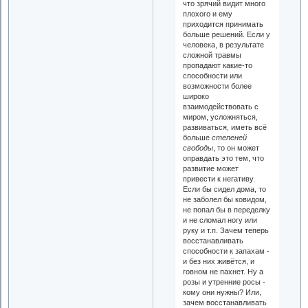
что зрячий видит много
плохого и ему
приходится принимать
больше решений. Если у
человека, в результате
сложной травмы
пропадают какие-то
способности или
возможности более
широко
взаимодействовать с
миром, усложняться,
развиваться, иметь всё
больше
степеней
свободы
, то он может
оправдать это тем, что
развитие может
привести к негативу.
Если бы сидел дома, то
не заболел бы ковидом,
не попал бы в переделку
и не сломал ногу или
руку и т.п. Зачем теперь
восстанавливать
способности к запахам -
и без них живётся, и
говном не пахнет. Ну а
розы и утренние росы -
кому они нужны? Или,
зачем восстанавливать