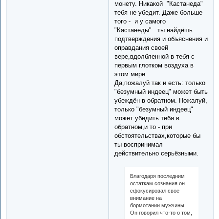
монету. Никакой "Кастанеда"
тебя не убедит. Даже больше
того - и у самого
"Кастанеды" ты найдёшь
подтверждения и объяснения и
оправдания своей
вере,вдолбленной в тебя с
первым глотком воздуха в
этом мире.
Да,пожалуй так и есть: только
"безумный индеец" может быть
убеждён в обратном. Пожалуй,
только "безумный индеец"
может убедить тебя в
обратном,и то - при
обстоятельствах,которые бы
ты воспринимал
действительно серьёзными.
Благодаря последним
остаткам сознания он
сфокусировал свое
внимание на
бормотании мужчины.
Он говорил что-то о том,