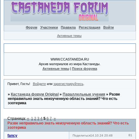
Форум
Участники
Правила
Регистрация
Войти
Активные темы
Объявление
WWW.CCASTANEDA.RU
Архив материалов из мира Кастанеды.
Активные темы
|
Поиск форума
Привет, Гость!
Войдите
или
зарегистрируйтесь
.
»
Кастанеда форум Original
»
Параллельные учения
»
Разве
неправильно знать неизученную область знаний? Что есть
эзотерика
Страница:
«
1
2
3
4
5
6
7
»
Разве неправильно знать неизученную область знаний? Что есть
эзотерика
fancy
81
Поделиться
14.10.24 20:48