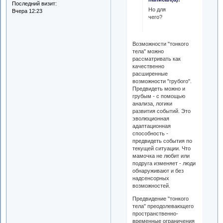
Последний визит:
Но для
Вчера 12:23
чего?
Возможности "тонкого
тела" можно
рассматривать как
качественно
расширенные
возможности "грубого".
Предвидеть можно и
грубым - с помощью
анализа, логики
развития событий. Это
эволюционная
адаптационная
способность -
предвидеть события по
текущей ситуации. Что
мамочка не любит или
подруга изменяет - люди
обнаруживают и без
надсенсорных
возможностей.
Предвидение "тонкого
тела" преодолевающего
пространственно-
временные ограничения