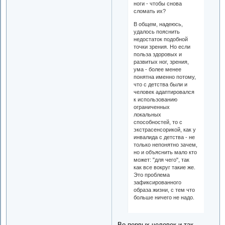
ноги - чтобы снова
сломать их?
В общем, надеюсь,
удалось пояснить
недостаток подобной
точки зрения. Но если
польза здоровых и
развитых ног, зрения,
ума - более менее
понятна именно потому,
что с детства были и
человек адаптировался
к использованию
ограниченных
локальных
способностей, то с
экстрасенсорикой, как у
инвалида с детства - не
только непонятно зачем,
но и объяснить мало кто
может: "для чего", так
как все вокруг такие же.
Это проблема
зафиксированного
образа жизни, с тем что
больше ничего не надо.
Во первых человек и так