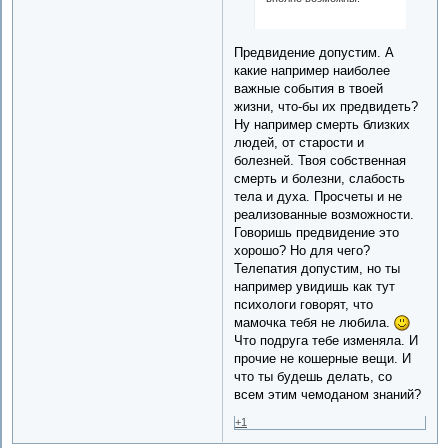
Предвидение допустим. А
какие например наиболее
важные события в твоей
жизни, что-бы их предвидеть?
Ну например смерть близких
людей, от старости и
болезней. Твоя собственная
смерть и болезни, слабость
тела и духа. Просчеты и не
реализованные возможности.
Говоришь предвидение это
хорошо? Но для чего?
Телепатия допустим, но ты
например увидишь как тут
психологи говорят, что
мамочка тебя не любила.
Что подруга тебе изменяла. И
прочие не кошерные вещи. И
что ты будешь делать, со
всем этим чемоданом знаний?
+1