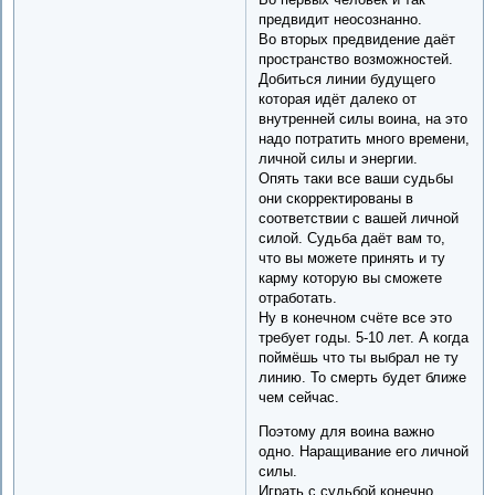
предвидит неосознанно.
Во вторых предвидение даёт
пространство возможностей.
Добиться линии будущего
которая идёт далеко от
внутренней силы воина, на это
надо потратить много времени,
личной силы и энергии.
Опять таки все ваши судьбы
они скорректированы в
соответствии с вашей личной
силой. Судьба даёт вам то,
что вы можете принять и ту
карму которую вы сможете
отработать.
Ну в конечном счёте все это
требует годы. 5-10 лет. А когда
поймёшь что ты выбрал не ту
линию. То смерть будет ближе
чем сейчас.
Поэтому для воина важно
одно. Наращивание его личной
силы.
Играть с судьбой конечно