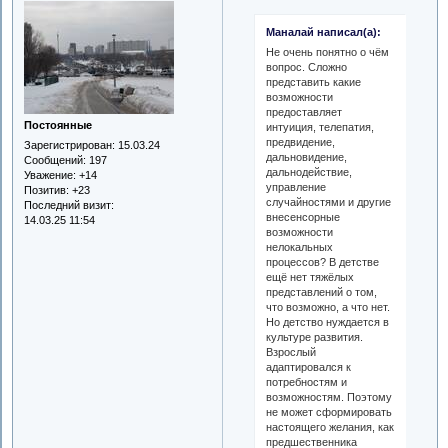
Маналай написал(а):
Не очень понятно о чём
вопрос. Сложно
представить какие
возможности
предоставляет
Постоянные
интуиция, телепатия,
предвидение,
Зарегистрирован
: 15.03.24
дальновидение,
Сообщений:
197
дальнодействие,
Уважение:
+14
управление
Позитив:
+23
случайностями и другие
Последний визит:
внесенсорные
14.03.25 11:54
возможности
нелокальных
процессов? В детстве
ещё нет тяжёлых
представлений о том,
что возможно, а что нет.
Но детство нуждается в
культуре развития.
Взрослый
адаптировался к
потребностям и
возможностям. Поэтому
не может сформировать
настоящего желания, как
предшественника