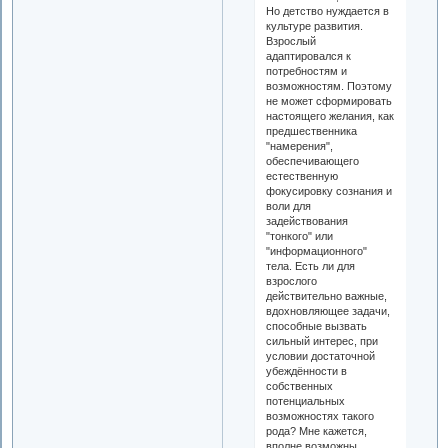
Но детство нуждается в
культуре развития.
Взрослый
адаптировался к
потребностям и
возможностям. Поэтому
не может сформировать
настоящего желания, как
предшественника
"намерения",
обеспечивающего
естественную
фокусировку сознания и
воли для
задействования
"тонкого" или
"информационного"
тела. Есть ли для
взрослого
действительно важные,
вдохновляющее задачи,
способные вызвать
сильный интерес, при
условии достаточной
убеждённости в
собственных
потенциальных
возможностях такого
рода? Мне кажется,
вполне возможны.