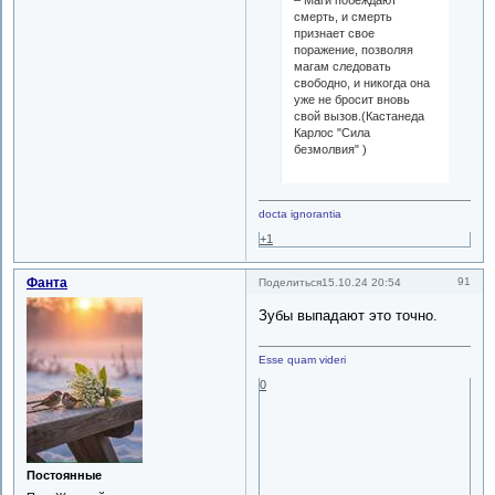
– Маги побеждают
смерть, и смерть
признает свое
поражение, позволяя
магам следовать
свободно, и никогда она
уже не бросит вновь
свой вызов.(Кастанеда
Карлос "Сила
безмолвия" )
docta ignorantia
+1
Фанта
91
Поделиться
15.10.24 20:54
Зубы выпадают это точно.
Esse quam videri
0
Постоянные