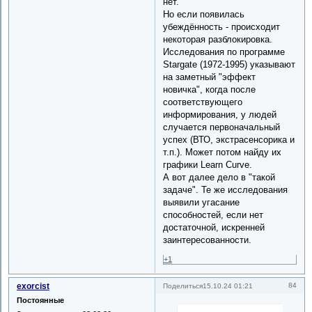
нет.
Но если появилась
убеждённость - происходит
некоторая разблокировка.
Исследования по программе
Stargate (1972-1995) указывают
на заметный "эффект
новичка", когда после
соответствующего
информирования, у людей
случается первоначальный
успех (ВТО, экстрасенсорика и
т.п.). Может потом найду их
графики Learn Curve.
А вот далее дело в "такой
задаче". Те же исследования
выявили угасание
способностей, если нет
достаточной, искренней
заинтересованности.
+1
exorcist
84
Поделиться
15.10.24 01:21
Постоянные