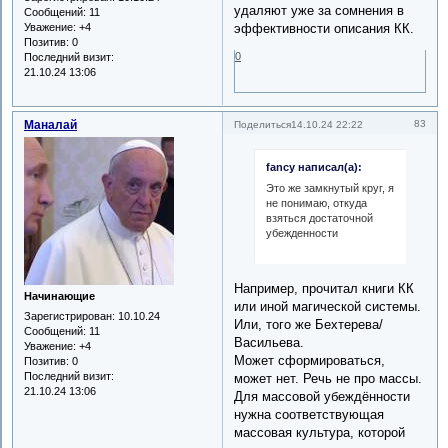
удаляют уже за сомнения в
Сообщений:
11
Уважение:
+4
эффективности описания КК.
Позитив:
0
0
Последний визит:
21.10.24 13:06
Маналай
83
Поделиться
14.10.24 22:22
fancy написал(а):
Это же замкнутый круг, я
не понимаю, откуда
взяться достаточной
убежденности
Например, прочитал книги КК
Начинающие
или иной магической системы.
Зарегистрирован
: 10.10.24
Или, того же Бехтерева/
Сообщений:
11
Васильева.
Уважение:
+4
Может сформироваться,
Позитив:
0
Последний визит:
может нет. Речь не про массы.
21.10.24 13:06
Для массовой убеждённости
нужна соответствующая
массовая культура, которой