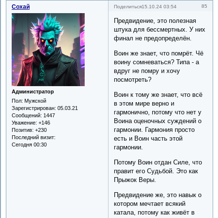
Сохай
85
Поделиться
15.10.24 03:54
Предвидение, это полезная
штука для бессмертных. У них
финал не предопределён.
Воин же знает, что помрёт. Чё
воину сомневаться? Типа - а
вдруг не помру и хочу
посмотреть?
Администратор
Воин к тому же знает, что всё
Пол:
Мужской
в этом мире верно и
Зарегистрирован
: 05.03.21
гармонично, потому что нет у
Сообщений:
1447
Воина оценочных суждений о
Уважение:
+146
гармонии. Гармония просто
Позитив:
+230
Последний визит:
есть и Воин часть этой
Сегодня 00:30
гармонии.
Потому Воин отдан Силе, что
правит его Судьбой. Это как
Прыжок Веры.
Предвидение же, это навык о
котором мечтает всякий
катала, потому как живёт в