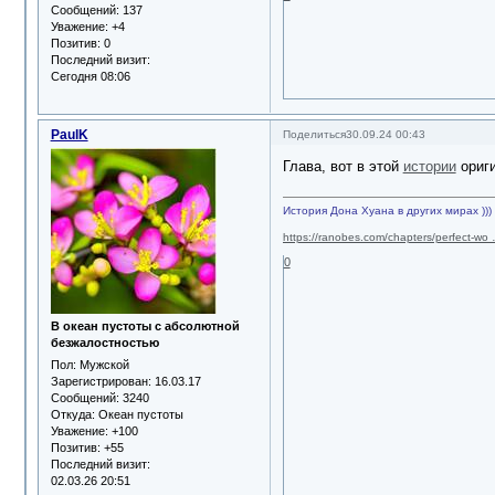
Сообщений:
137
Уважение:
+4
Позитив:
0
Последний визит:
Сегодня 08:06
PaulK
Поделиться
30.09.24 00:43
Глава, вот в этой
истории
ориги
История Дона Хуана в других мирах )))
https://ranobes.com/chapters/perfect-wo
0
В океан пустоты с абсолютной
безжалостностью
Пол:
Мужской
Зарегистрирован
: 16.03.17
Сообщений:
3240
Откуда:
Океан пустоты
Уважение:
+100
Позитив:
+55
Последний визит:
02.03.26 20:51