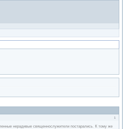
1
деленные нерадивые священнослужители постарались. К тому же