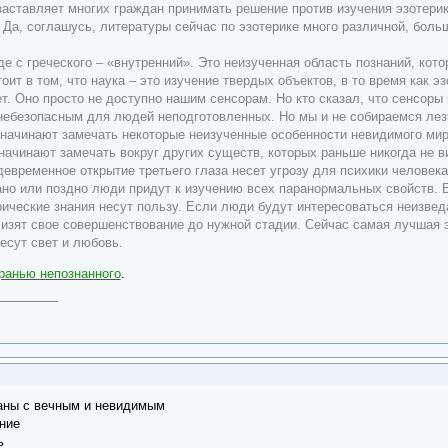
аставляет многих граждан принимать решение против изучения эзотерики.
 Да, соглашусь, литературы сейчас по эзотерике много различной, больш
де с греческого – «внутренний». Это неизученная область познаний, ко
тоит в том, что наука – это изучение твердых объектов, в то время как 
ет. Оно просто не доступно нашим сенсорам. Но кто сказал, что сенсо
небезопасным для людей неподготовленных. Но мы и не собираемся лезть
 начинают замечать некоторые неизученные особенности невидимого мира.
начинают замечать вокруг других существ, которых раньше никогда не 
ждевременное открытие третьего глаза несет угрозу для психики человека
ано или поздно люди придут к изучению всех паранормальных свойств. Б
рические знания несут пользу. Если люди будут интересоваться неизве
изят свое совершенствование до нужной стадии. Сейчас самая лучшая эз
есут свет и любовь.
гранью непознанного
.
аны с вечным и невидимым
ние
ь