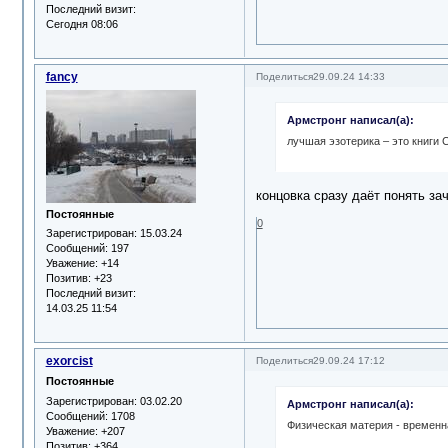
Последний визит:
Сегодня 08:06
fancy
Поделиться
29.09.24 14:33
Армстронг написал(а):
лучшая эзотерика – это книги 
концовка сразу даёт понять зач
Постоянные
0
Зарегистрирован
: 15.03.24
Сообщений:
197
Уважение:
+14
Позитив:
+23
Последний визит:
14.03.25 11:54
exorcist
Поделиться
29.09.24 17:12
Постоянные
Зарегистрирован
: 03.02.20
Армстронг написал(а):
Сообщений:
1708
Физическая материя - временна
Уважение:
+207
Позитив:
+364