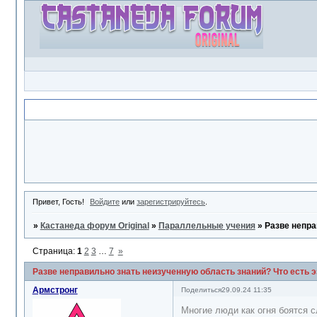
Объявление
Привет, Гость!
Войдите
или
зарегистрируйтесь
.
»
Кастанеда форум Original
»
Параллельные учения
»
Разве непра
Страница:
1
2
3
…
7
»
Разве неправильно знать неизученную область знаний? Что есть э
Армстронг
Поделиться
29.09.24 11:35
Многие люди как огня боятся 