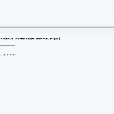
нальное знание вещественного мира )
 … -huan.html