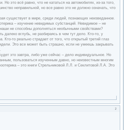
 Но это всё равно, что не кататься на автомобилях, из-за того,
инство неправильной, но все равно это не должно означать, что
торая существует в мире, среди людей, познающих неизведанное.
эзотерика – изучение невидимых субстанций. Невидимое – не
ры наши не способны дополняться необычными свойствами?
 далеко вглубь, не разбираясь в чем тут дело. Кто-то, у
 Кто-то реально страдает от того, что открытый третий глаз
видели. Это все может быть страшно, если не умеешь закрывать
.
удет это завтра, либо уже сейчас – дело индивидуальное. Но
данным, пользоваться изученным давно, но неизвестным многим
отерика – это книги Стрельниковой Л.Л. и Секлитовой Л.А. Это
2