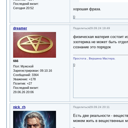
Последний визит:
Сегодня 20:52
хорошая фраза.
0
dreamer
Поделиться
29.09.24 19:49
физическая материя состоит и
эзотерика не может быть отдел
сознание это порядок
Простота , Вершина Мастера.
666
0
Пол:
Мужской
Зарегистрирован
: 09.10.16
Сообщений:
3364
Уважение:
+178
Позитив:
+27
Последний визит:
29.06.26 20:06
nick_rh
Поделиться
29.09.24 20:11
Есть две реальности - вещест
можем жить в вещественных ми