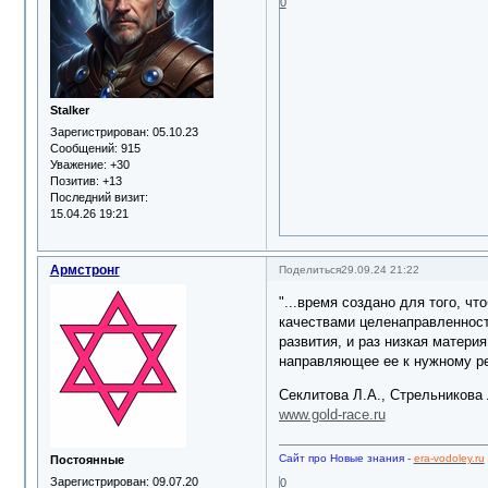
0
Stalker
Зарегистрирован
: 05.10.23
Сообщений:
915
Уважение:
+30
Позитив:
+13
Последний визит:
15.04.26 19:21
Армстронг
Поделиться
29.09.24 21:22
"...время создано для того, ч
качествами целенаправленности
развития, и раз низкая матери
направляющее ее к нужному рез
Секлитова Л.А., Стрельникова Л
www.gold-race.ru
Сайт про Новые знания
-
era-vodoley.ru
Постоянные
Зарегистрирован
: 09.07.20
0