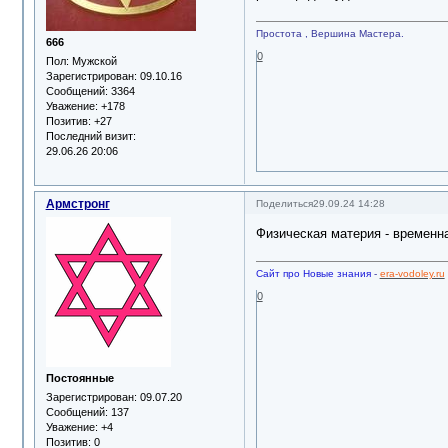
Простота , Вершина Мастера.
666
0
Пол:
Мужской
Зарегистрирован
: 09.10.16
Сообщений:
3364
Уважение:
+178
Позитив:
+27
Последний визит:
29.06.26 20:06
Армстронг
Поделиться
29.09.24 14:28
Физическая материя - временна
Сайт про Новые знания
-
era-vodoley.ru
0
Постоянные
Зарегистрирован
: 09.07.20
Сообщений:
137
Уважение:
+4
Позитив:
0