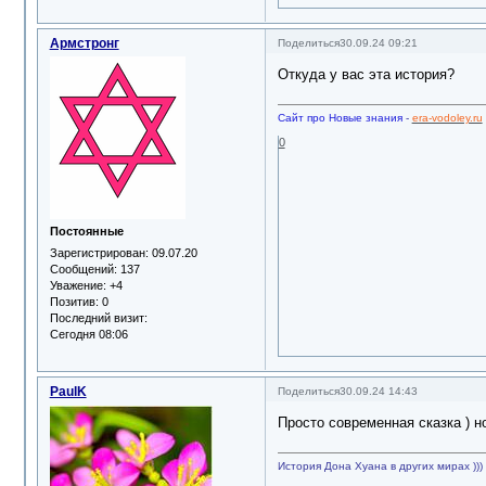
Армстронг
Поделиться
30.09.24 09:21
Откуда у вас эта история?
Сайт про Новые знания
-
era-vodoley.ru
0
Постоянные
Зарегистрирован
: 09.07.20
Сообщений:
137
Уважение:
+4
Позитив:
0
Последний визит:
Сегодня 08:06
PaulK
Поделиться
30.09.24 14:43
Просто современная сказка ) но
История Дона Хуана в других мирах )))