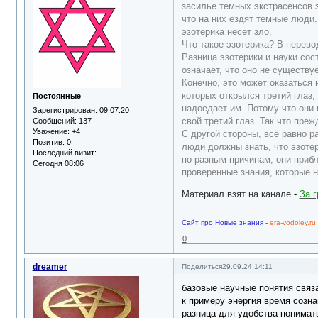
засилье темных экстрасенсов з
что на них ездят темные люди.
эзотерика несет зло.
Что такое эзотерика? В перево
Разница эзотерики и науки сос
означает, что оно не существу
Конечно, это может оказаться 
которых открылся третий глаз,
Постоянные
надоедает им. Потому что они 
Зарегистрирован
: 09.07.20
свой третий глаз. Так что пре
Сообщений:
137
Уважение:
+4
С другой стороны, всё равно р
Позитив:
0
люди должны знать, что эзоте
Последний визит:
по разным причинам, они прибл
Сегодня 08:06
проверенные знания, которые н
Материал взят на канале
-
За 
Сайт про Новые знания
-
era-vodoley.ru
0
dreamer
Поделиться
29.09.24 14:11
базовые научные понятия связ
к примеру энергия время созна
разница для удобства понимат