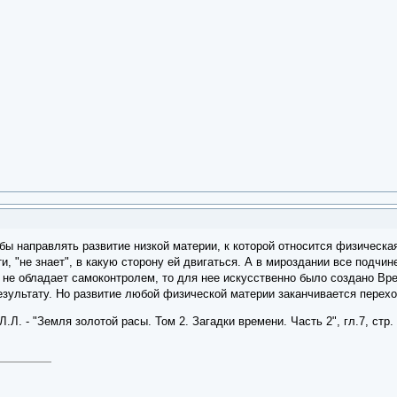
тобы направлять развитие низкой материи, к которой относится физическ
, "не знает", в какую сторону ей двигаться. А в мироздании все подч
я не обладает самоконтролем, то для нее искусственно было создано В
ультату. Но развитие любой физической материи заканчивается переход
.Л. - "Земля золотой расы. Том 2. Загадки времени. Часть 2", гл.7, стр. 