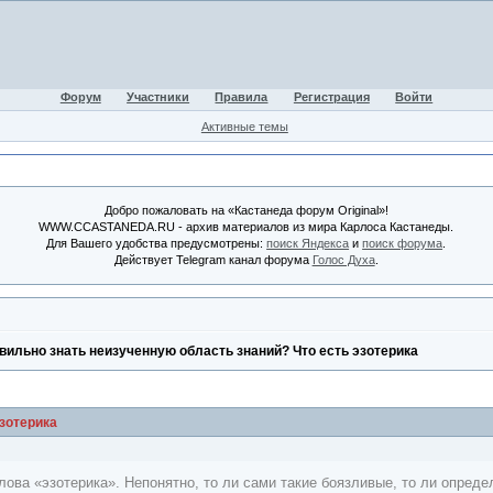
Форум
Участники
Правила
Регистрация
Войти
Активные темы
Добро пожаловать на «Кастанеда форум Original»!
WWW.CCASTANEDA.RU - архив материалов из мира Карлоса Кастанеды.
Для Вашего удобства предусмотрены:
поиск Яндекса
и
поиск форума
.
Действует Telegram канал форума
Голос Духа
.
вильно знать неизученную область знаний? Что есть эзотерика
зотерика
слова «эзотерика». Непонятно, то ли сами такие боязливые, то ли опре